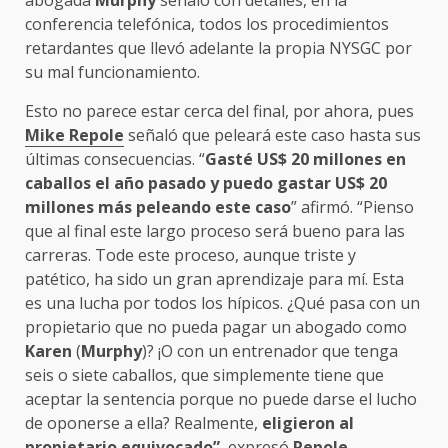
abogada
Murphy
señaló con detalles, en la
conferencia telefónica, todos los procedimientos
retardantes que llevó adelante la propia NYSGC por
su mal funcionamiento.
Esto no parece estar cerca del final, por ahora, pues
Mike Repole
señaló que peleará este caso hasta sus
últimas consecuencias. “
Gasté US$ 20 millones en
caballos el año pasado y puedo gastar US$ 20
millones más peleando este caso
” afirmó. “Pienso
que al final este largo proceso será bueno para las
carreras. Tode este proceso, aunque triste y
patético, ha sido un gran aprendizaje para mí. Esta
es una lucha por todos los hípicos. ¿Qué pasa con un
propietario que no pueda pagar un abogado como
Karen
(
Murphy
)? ¡O con un entrenador que tenga
seis o siete caballos, que simplemente tiene que
aceptar la sentencia porque no puede darse el lucho
de oponerse a ella? Realmente,
eligieron al
propietario equivocado”
, expresó
Repole
.