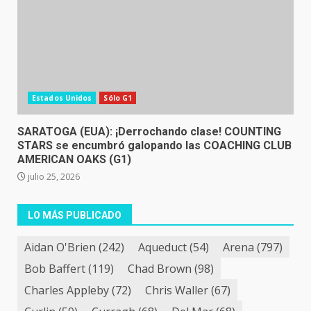
Estados Unidos
Sólo G1
SARATOGA (EUA): ¡Derrochando clase! COUNTING
STARS se encumbró galopando las COACHING CLUB
AMERICAN OAKS (G1)
julio 25, 2026
LO MÁS PUBLICADO
Aidan O'Brien
(242)
Aqueduct
(54)
Arena
(797)
Bob Baffert
(119)
Chad Brown
(98)
Charles Appleby
(72)
Chris Waller
(67)