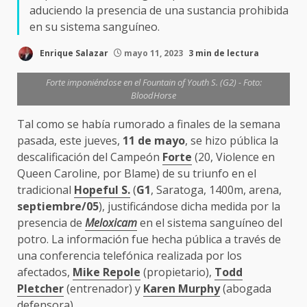
aduciendo la presencia de una sustancia prohibida
en su sistema sanguíneo.
Enrique Salazar
mayo 11, 2023
3 min de lectura
Forte imponiéndose en el Fountain of Youth S. (G2) - Foto:
BloodHorse
Tal como se había rumorado a finales de la semana
pasada, este jueves,
11 de mayo
, se hizo pública la
descalificación del Campeón
Forte
(20, Violence en
Queen Caroline, por Blame) de su triunfo en el
tradicional
Hopeful S.
(
G1
, Saratoga, 1400m, arena,
septiembre/05
), justificándose dicha medida por la
presencia de
Meloxicam
en el sistema sanguíneo del
potro. La información fue hecha pública a través de
una conferencia telefónica realizada por los
afectados,
Mike Repole
(propietario),
Todd
Pletcher
(entrenador) y
Karen Murphy
(abogada
defensora).