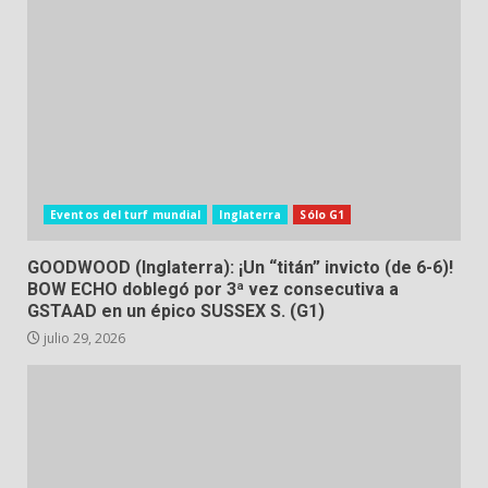
Eventos del turf mundial
Inglaterra
Sólo G1
GOODWOOD (Inglaterra): ¡Un “titán” invicto (de 6-6)!
BOW ECHO doblegó por 3ª vez consecutiva a
GSTAAD en un épico SUSSEX S. (G1)
julio 29, 2026