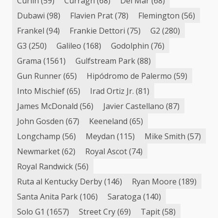
Curlin
(59)
Curragh
(68)
Del Mar
(68)
Dubawi
(98)
Flavien Prat
(78)
Flemington
(56)
Frankel
(94)
Frankie Dettori
(75)
G2
(280)
G3
(250)
Galileo
(168)
Godolphin
(76)
Grama
(1561)
Gulfstream Park
(88)
Gun Runner
(65)
Hipódromo de Palermo
(59)
Into Mischief
(65)
Irad Ortiz Jr.
(81)
James McDonald
(56)
Javier Castellano
(87)
John Gosden
(67)
Keeneland
(65)
Longchamp
(56)
Meydan
(115)
Mike Smith
(57)
Newmarket
(62)
Royal Ascot
(74)
Royal Randwick
(56)
Ruta al Kentucky Derby
(146)
Ryan Moore
(189)
Santa Anita Park
(106)
Saratoga
(140)
Solo G1
(1657)
Street Cry
(69)
Tapit
(58)