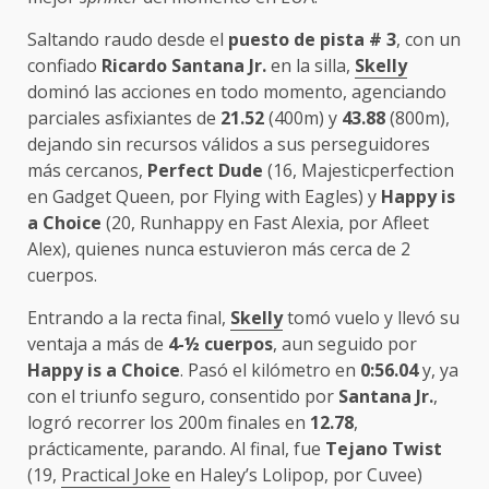
Saltando raudo desde el
puesto de pista # 3
, con un
confiado
Ricardo Santana Jr.
en la silla,
Skelly
dominó las acciones en todo momento, agenciando
parciales asfixiantes de
21.52
(400m) y
43.88
(800m),
dejando sin recursos válidos a sus perseguidores
más cercanos,
Perfect Dude
(16, Majesticperfection
en Gadget Queen, por Flying with Eagles) y
Happy is
a Choice
(20, Runhappy en Fast Alexia, por Afleet
Alex), quienes nunca estuvieron más cerca de 2
cuerpos.
Entrando a la recta final,
Skelly
tomó vuelo y llevó su
ventaja a más de
4-½ cuerpos
, aun seguido por
Happy is a Choice
. Pasó el kilómetro en
0:56.04
y, ya
con el triunfo seguro, consentido por
Santana Jr.
,
logró recorrer los 200m finales en
12.78
,
prácticamente, parando. Al final, fue
Tejano Twist
(19,
Practical Joke
en Haley’s Lolipop, por Cuvee)