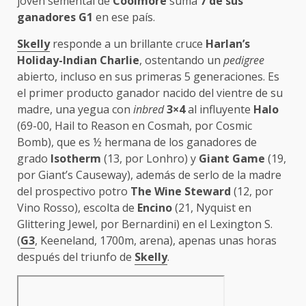
joven semental de
Coolmore
suma
7 de sus
ganadores G1
en ese país.
Skelly
responde a un brillante cruce
Harlan’s
Holiday-Indian Charlie
, ostentando un
pedigree
abierto, incluso en sus primeras 5 generaciones. Es
el primer producto ganador nacido del vientre de su
madre, una yegua con
inbred
3×4
al influyente
Halo
(69-00, Hail to Reason en Cosmah, por Cosmic
Bomb), que es ½ hermana de los ganadores de
grado
Isotherm
(13, por Lonhro) y
Giant Game
(19,
por Giant’s Causeway), además de serlo de la madre
del prospectivo potro
The Wine Steward
(12, por
Vino Rosso), escolta de
Encino
(21, Nyquist en
Glittering Jewel, por Bernardini) en el Lexington S.
(
G3
, Keeneland, 1700m, arena), apenas unas horas
después del triunfo de
Skelly
.