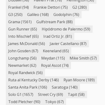
Dubawi
(98)
Flavien Prat
(78)
Flemington
(56)
Frankel
(94)
Frankie Dettori
(75)
G2
(280)
G3
(250)
Galileo
(168)
Godolphin
(76)
Grama
(1561)
Gulfstream Park
(88)
Gun Runner
(65)
Hipódromo de Palermo
(59)
Into Mischief
(65)
Irad Ortiz Jr.
(81)
James McDonald
(56)
Javier Castellano
(87)
John Gosden
(67)
Keeneland
(65)
Longchamp
(56)
Meydan
(115)
Mike Smith
(57)
Newmarket
(62)
Royal Ascot
(74)
Royal Randwick
(56)
Ruta al Kentucky Derby
(146)
Ryan Moore
(189)
Santa Anita Park
(106)
Saratoga
(140)
Solo G1
(1657)
Street Cry
(69)
Tapit
(58)
Todd Pletcher
(90)
Tokyo
(67)