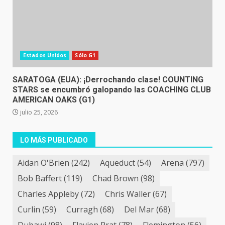
Estados Unidos
Sólo G1
SARATOGA (EUA): ¡Derrochando clase! COUNTING
STARS se encumbró galopando las COACHING CLUB
AMERICAN OAKS (G1)
julio 25, 2026
LO MÁS PUBLICADO
Aidan O'Brien
(242)
Aqueduct
(54)
Arena
(797)
Bob Baffert
(119)
Chad Brown
(98)
Charles Appleby
(72)
Chris Waller
(67)
Curlin
(59)
Curragh
(68)
Del Mar
(68)