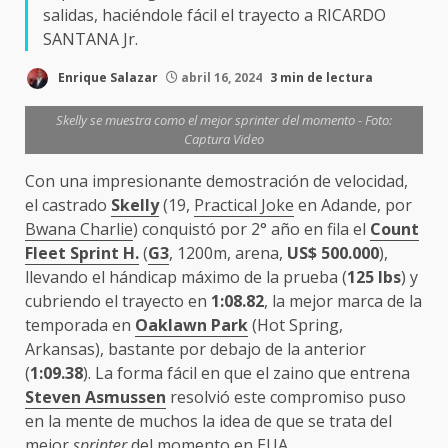
salidas, haciéndole fácil el trayecto a RICARDO
SANTANA Jr.
Enrique Salazar
abril 16, 2024
3 min de lectura
Skelly se muestra como el mejor sprinter del momento - Foto:
Captura Video
Con una impresionante demostración de velocidad,
el castrado
Skelly
(19,
Practical Joke
en Adande, por
Bwana Charlie
) conquistó por 2° año en fila el
Count
Fleet Sprint H.
(
G3
, 1200m, arena,
US$ 500.000
),
llevando el hándicap máximo de la prueba (
125 lbs
) y
cubriendo el trayecto en
1:08.82
, la mejor marca de la
temporada en
Oaklawn Park
(Hot Spring,
Arkansas), bastante por debajo de la anterior
(
1:09.38
). La forma fácil en que el zaino que entrena
Steven Asmussen
resolvió este compromiso puso
en la mente de muchos la idea de que se trata del
mejor
sprinter
del momento en EUA.