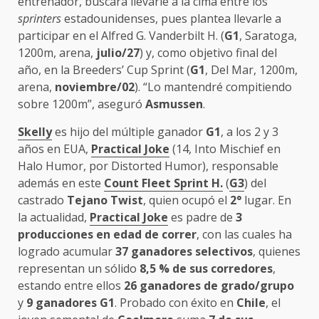
entrenador, buscará llevarle a la cima entre los
sprinters
estadounidenses, pues plantea llevarle a
participar en el Alfred G. Vanderbilt H. (
G1
, Saratoga,
1200m, arena,
julio/27
) y, como objetivo final del
año, en la Breeders’ Cup Sprint (
G1
, Del Mar, 1200m,
arena,
noviembre/02
). “Lo mantendré compitiendo
sobre 1200m”, aseguró
Asmussen
.
Skelly
es hijo del múltiple ganador
G1
, a los 2 y 3
años en EUA,
Practical Joke
(14, Into Mischief en
Halo Humor, por Distorted Humor), responsable
además en este
Count Fleet Sprint H.
(
G3
) del
castrado
Tejano Twist
, quien ocupó el
2°
lugar. En
la actualidad,
Practical Joke
es padre de
3
producciones en edad de correr
, con las cuales ha
logrado acumular
37 ganadores selectivos
, quienes
representan un sólido
8,5 % de sus corredores
,
estando entre ellos
26 ganadores de grado/grupo
y
9 ganadores G1
. Probado con éxito en
Chile
, el