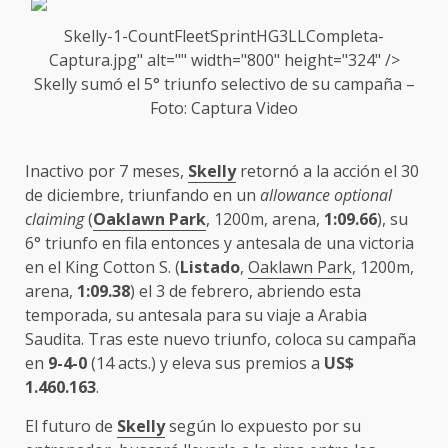
Skelly-1-CountFleetSprintH
G3
LLCompleta-
Captura.jpg" alt="" width="800" height="324" />
Skelly
sumó el 5° triunfo selectivo de su campaña –
Foto: Captura Video
Inactivo por 7 meses,
Skelly
retornó a la acción el 30
de diciembre, triunfando en un
allowance optional
claiming
(
Oaklawn Park
, 1200m, arena,
1:09.66
), su
6° triunfo en fila entonces y antesala de una victoria
en el King Cotton S. (
Listado
,
Oaklawn Park
, 1200m,
arena,
1:09.38
) el 3 de febrero, abriendo esta
temporada, su antesala para su viaje a Arabia
Saudita. Tras este nuevo triunfo, coloca su campaña
en
9-4-0
(14 acts.) y eleva sus premios a
US$
1.460.163
.
El futuro de
Skelly
según lo expuesto por su