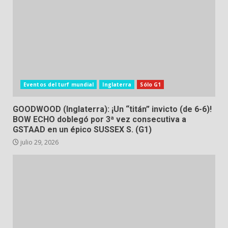
Eventos del turf mundial
Inglaterra
Sólo G1
GOODWOOD (Inglaterra): ¡Un “titán” invicto (de 6-6)!
BOW ECHO doblegó por 3ª vez consecutiva a
GSTAAD en un épico SUSSEX S. (G1)
julio 29, 2026