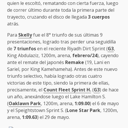
quien le escoltó, rematando con cierta fuerza, luego
de correr último durante toda la primera parte del
trayecto, cruzando el disco de llegada
3 cuerpos
atrás.
Para
Skelly
fue el 8° triunfo de sus últimas 9
presentaciones, logrado tras perder una seguidilla
de
7 triunfos
en el reciente Riyadh Dirt Sprint (
G3
,
King Abdulaziz, 1200m, arena,
febrero/24
), cayendo
ante el remate del japonés
Remake
(19, Lani en
Sariel, por King Kamehameha). Antes de este nuevo
triunfo selectivo, había logrado otras cuatro
victorias de este tipo, siendo la primera de ellas,
precisamente, el
Count Fleet Sprint H.
(
G3
) de hace
un año, anexándose luego el Lake Hamilton S.
(
Oaklawn Park
, 1200m, arena,
1:09.00
) el 6 de mayo
y el Speightstown Sprint S. (
Lone Star Park
, 1200m,
arena,
1:09.63
) el 29 de mayo.