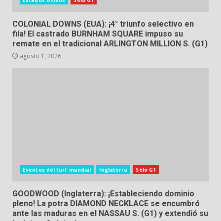
Estados Unidos
Sólo G1
COLONIAL DOWNS (EUA): ¡4° triunfo selectivo en
fila! El castrado BURNHAM SQUARE impuso su
remate en el tradicional ARLINGTON MILLION S. (G1)
agosto 1, 2026
Eventos del turf mundial
Inglaterra
Sólo G1
GOODWOOD (Inglaterra): ¡Estableciendo dominio
pleno! La potra DIAMOND NECKLACE se encumbró
ante las maduras en el NASSAU S. (G1) y extendió su