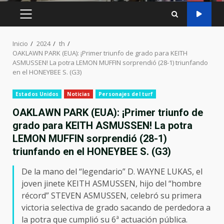
MENÚ
PRINCIPAL
Inicio
2024
th
OAKLAWN PARK (EUA): ¡Primer triunfo de grado para KEITH
ASMUSSEN! La potra LEMON MUFFIN sorprendió (28-1) triunfando
en el HONEYBEE S. (G3)
Estados Unidos
Noticias
Personajes del turf
OAKLAWN PARK (EUA): ¡Primer triunfo de
grado para KEITH ASMUSSEN! La potra
LEMON MUFFIN sorprendió (28-1)
triunfando en el HONEYBEE S. (G3)
De la mano del “legendario” D. WAYNE LUKAS, el
joven jinete KEITH ASMUSSEN, hijo del “hombre
récord” STEVEN ASMUSSEN, celebró su primera
victoria selectiva de grado sacando de perdedora a
la potra que cumplió su 6ª actuación pública.