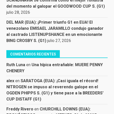
SCANDINAVIA se confirma como el mejor fondista
del momento al galopar el GOODWOOD CUP S. (G1)
julio 28, 2026
DEL MAR (EUA): ¡Primer triunfo G1 en EUA! El
venezolano EMISAEL JARAMILLO condujo ganador
al castrado LISTENUPSHANCE en un emocionante
BING CROSBY S. (G1)
julio 27, 2026
COMENTARIOS RECIENTES
Ruth Luna
en
Una hípica entrañable: MUERE PENNY
CHENERY
alex
en
SARATOGA (EUA): ¡Casi iguala el récord!
NITROGEN se impuso al reverendo galope en el
OGDEN PHIPPS S. (G1) y tiene pase a la BREEDERS’
CUP DISTAFF (G1)
Freddy Rivero
en
CHURCHILL DOWNS (EUA):