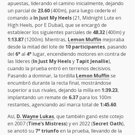
apuestas, liderando el camino inicialmente, dejando
un parcial de
23.60
(400m), para luego cederle el
comando a
In Just My Heels
(21, Midnight Lute en
High Heels, por E Dubai), que se encargó de
establecer los siguientes parciales de
48.32
(400m) y
1:13.87
(1200m). Mientras,
Lemon Muffin
mejoraba
desde la mitad del lote de
10 participantes
, pasando
del
6°
al
4°
lugar, encendiendo motores en contra de
las líderes (
In Just My Heels
y
Tapit Jenallie
),
cuando la prueba entró en terrenos decisivos.
Pasando a dominar, la tordilla
Lemon Muffin
se
encumbró durante la recta final, mostrándose
superior a sus rivales, dejando la milla en
1:39.23
,
implantando un remate de
6.37
para los 100m
restantes, agenciando así marca total de
1:45.60
.
Así,
D. Wayne Lukas
, que también ganó este cotejo
en 2007 (
Time’s Mistress
) y en 2022 (
Secret Oath
),
se anotó su
7° triunfo
en la prueba, llevando de la