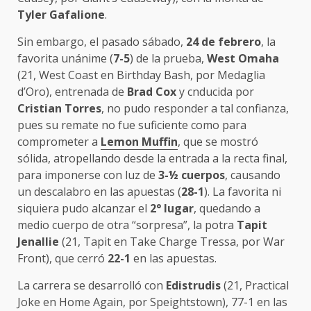
Tyler Gafalione
.
Sin embargo, el pasado sábado,
24 de febrero
, la
favorita unánime (
7-5
) de la prueba,
West Omaha
(21, West Coast en Birthday Bash, por Medaglia
d’Oro), entrenada de
Brad Cox
y cnducida por
Cristian Torres
, no pudo responder a tal confianza,
pues su remate no fue suficiente como para
comprometer a
Lemon Muffin
, que se mostró
sólida, atropellando desde la entrada a la recta final,
para imponerse con luz de
3-½ cuerpos
, causando
un descalabro en las apuestas (
28-1
). La favorita ni
siquiera pudo alcanzar el
2° lugar
, quedando a
medio cuerpo de otra “sorpresa”, la potra
Tapit
Jenallie
(21, Tapit en Take Charge Tressa, por War
Front), que cerró
22-1
en las apuestas.
La carrera se desarrolló con
Edistrudis
(21, Practical
Joke en Home Again, por Speightstown), 77-1 en las