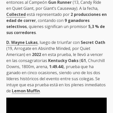
entonces al Campeón
Gun Runner
(13, Candy Ride
en Quiet Giant, por Giant’s Causeway). A la fecha,
Collected
está representado por
2 producciones en
edad de correr
, contando con
9 ganadores
selectivos
, quienes significan un promisor
5,3 % de
sus corredores
.
D. Wayne Lukas
, luego de triunfar con
Secret Oath
(19, Arrogate en Absinthe Minded, por Quiet
American) en
2022
en esta prueba, le llevó a vencer
en las consagratorias
Kentucky Oaks
(
G1
, Churchill
Downs, 1800m, arena,
1:49.44
), prueba que ha
ganado en cinco ocasiones, siendo uno de los dos
líderes históricos del evento entre sus colegas. Se
intuye que esa prueba está en los plenes inmediatos
de
Lemon Muffin
.