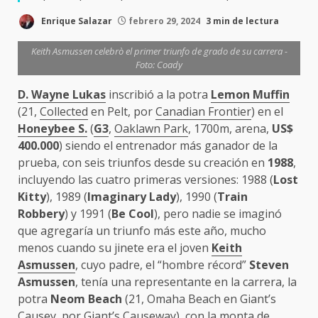
Enrique Salazar
febrero 29, 2024
3 min de lectura
Keith Asmussen celebrò el primer triunfo de grado de su carrera -
Foto: Coady
D. Wayne Lukas
inscribió a la potra
Lemon Muffin
(21,
Collected
en Pelt, por
Canadian Frontier
) en el
Honeybee S.
(
G3
,
Oaklawn Park
, 1700m, arena,
US$
400.000
) siendo el entrenador más ganador de la
prueba, con seis triunfos desde su creación en
1988
,
incluyendo las cuatro primeras versiones: 1988 (
Lost
Kitty
), 1989 (
Imaginary Lady
), 1990 (
Train
Robbery
) y 1991 (
Be Cool
), pero nadie se imaginó
que agregaría un triunfo más este año, mucho
menos cuando su jinete era el joven
Keith
Asmussen
, cuyo padre, el “hombre récord”
Steven
Asmussen
, tenía una representante en la carrera, la
potra
Neom Beach
(21, Omaha Beach en Giant’s
Causey, por Giant’s Causeway), con la monta de