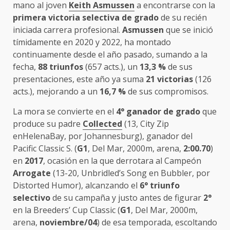
mano al joven
Keith Asmussen
a encontrarse con la
primera victoria selectiva de grado
de su recién
iniciada carrera profesional.
Asmussen
que se inició
tímidamente en 2020 y 2022, ha montado
continuamente desde el año pasado, sumando a la
fecha,
88 triunfos
(657 acts.), un
13,3 %
de sus
presentaciones, este año ya suma
21 victorias
(126
acts.), mejorando a un
16,7 %
de sus compromisos.
La mora se convierte en el
4° ganador de grado
que
produce su padre
Collected
(13, City Zip
enHelenaBay, por Johannesburg), ganador del
Pacific Classic S. (
G1
, Del Mar, 2000m, arena,
2:00.70
)
en
2017
, ocasión en la que derrotara al Campeón
Arrogate
(13-20, Unbridled’s Song en Bubbler, por
Distorted Humor), alcanzando el
6° triunfo
selectivo
de su campaña y justo antes de figurar
2°
en la Breeders’ Cup Classic (
G1
, Del Mar, 2000m,
arena,
noviembre/04
) de esa temporada, escoltando