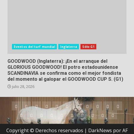
Eventos del turf mundial
Inglaterra
Sólo G1
GOODWOOD (Inglaterra): ¡En el arranque del
GLORIOUS GOODWOOD! El potro estadounidense
SCANDINAVIA se confirma como el mejor fondista
del momento al galopar el GOODWOOD CUP S. (G1)
julio 28, 2026
Argentina
Australia
Brasil
Chile
Dubai
Estados
Hong
Inglaterra
Irlanda
Japón
Nueva
Unidos
Kong
Zelanda
Panamá
Perú
Puerto
Qatar
Singapur
Suráfrica
Uruguay
Venezuela
Hipódromos
MEYDA
Rico
(Dubai)
Copyright © Derechos reservados
|
DarkNews
por AF