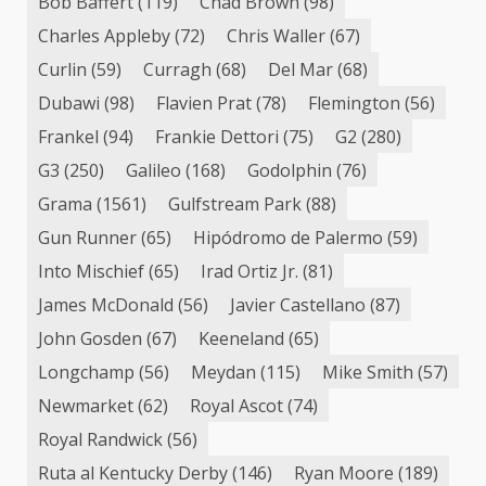
Bob Baffert
(119)
Chad Brown
(98)
Charles Appleby
(72)
Chris Waller
(67)
Curlin
(59)
Curragh
(68)
Del Mar
(68)
Dubawi
(98)
Flavien Prat
(78)
Flemington
(56)
Frankel
(94)
Frankie Dettori
(75)
G2
(280)
G3
(250)
Galileo
(168)
Godolphin
(76)
Grama
(1561)
Gulfstream Park
(88)
Gun Runner
(65)
Hipódromo de Palermo
(59)
Into Mischief
(65)
Irad Ortiz Jr.
(81)
James McDonald
(56)
Javier Castellano
(87)
John Gosden
(67)
Keeneland
(65)
Longchamp
(56)
Meydan
(115)
Mike Smith
(57)
Newmarket
(62)
Royal Ascot
(74)
Royal Randwick
(56)
Ruta al Kentucky Derby
(146)
Ryan Moore
(189)