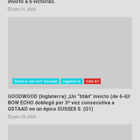
invicto a 6 victorias.
julio 31, 2026
Eventos del turf mundial
Inglaterra
Sólo G1
GOODWOOD (Inglaterra): ¡Un “titán” invicto (de 6-6)!
BOW ECHO doblegó por 3ª vez consecutiva a
GSTAAD en un épico SUSSEX S. (G1)
julio 29, 2026