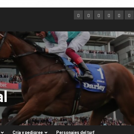
Argentina
Australia
Brasil
Chile
Dubai
Es
Un
l
Cría y pedigree
Personajes del turf