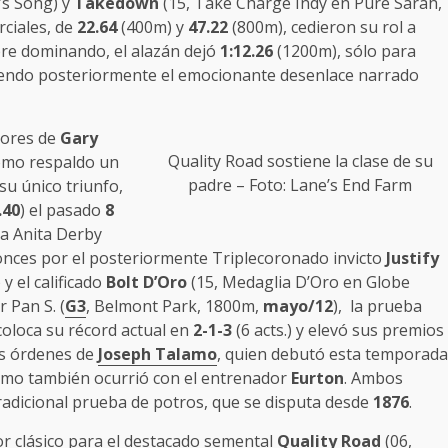
’s Song) y
Takedown
(15, Take Charge Indy en Pure Sarah,
rciales, de
22.64
(400m) y
47.22
(800m), cedieron su rol a
pre dominando, el alazán dejó
1:12.26
(1200m), sólo para
iendo posteriormente el emocionante desenlace narrado
lores de
Gary
Quality Road
sostiene la clase de su
como respaldo un
padre – Foto: Lane’s End Farm
su único triunfo,
.40
) el pasado
8
ta Anita Derby
onces por el posteriormente Triplecoronado invicto
Justify
y el calificado
Bolt D’Oro
(15, Medaglia D’Oro en Globe
r Pan S. (
G3
, Belmont Park, 1800m,
mayo/12
), la prueba
 coloca su récord actual en
2-1-3
(6 acts.) y elevó sus premios
las órdenes de
Joseph Talamo
, quien debutó esta temporada
como también ocurrió con el entrenador
Eurton
. Ambos
radicional prueba de potros, que se disputa desde
1876
.
r clásico para el destacado semental
Quality Road
(06,