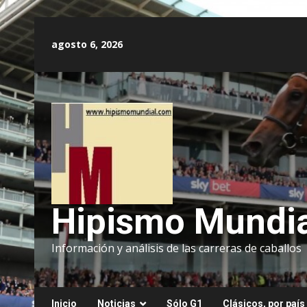
Saltar
al
agosto 6, 2026
contenido
Hipismo Mundia
Información y análisis de las carreras de caballos
Inicio
Noticias
Sólo G1
Clásicos, por país