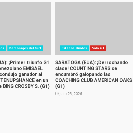
dos
Personajes del turf
Estados Unidos
Sólo G1
A): ¡Primer triunfo G1
SARATOGA (EUA): ¡Derrochando
venezolano EMISAEL
clase! COUNTING STARS se
ondujo ganador al
encumbró galopando las
ISTENUPSHANCE en un
COACHING CLUB AMERICAN OAKS
 BING CROSBY S. (G1)
(G1)
julio 25, 2026