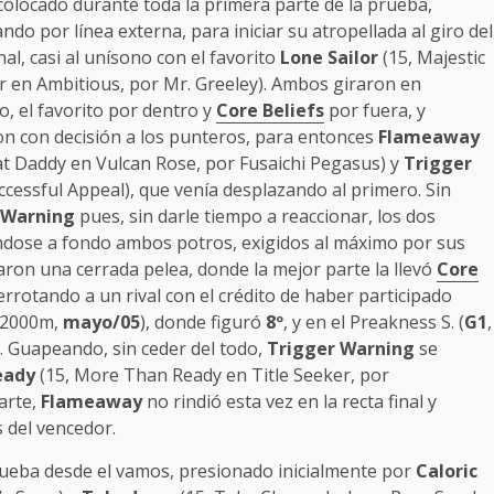
colocado durante toda la primera parte de la prueba,
ndo por línea externa, para iniciar su atropellada al giro del
nal, casi al unísono con el favorito
Lone Sailor
(15, Majestic
r en Ambitious, por Mr. Greeley). Ambos giraron en
o, el favorito por dentro y
Core Beliefs
por fuera, y
on con decisión a los punteros, para entonces
Flameaway
cat Daddy en Vulcan Rose, por Fusaichi Pegasus) y
Trigger
cessful Appeal), que venía desplazando al primero. Sin
 Warning
pues, sin darle tiempo a reaccionar, los dos
ándose a fondo ambos potros, exigidos al máximo por sus
earon una cerrada pelea, donde la mejor parte la llevó
Core
derrotando a un rival con el crédito de haber participado
, 2000m,
mayo/05
), donde figuró
8º
, y en el Preakness S. (
G1
,
. Guapeando, sin ceder del todo,
Trigger Warning
se
eady
(15, More Than Ready en Title Seeker, por
arte,
Flameaway
no rindió esta vez en la recta final y
 del vencedor.
rueba desde el vamos, presionado inicialmente por
Caloric