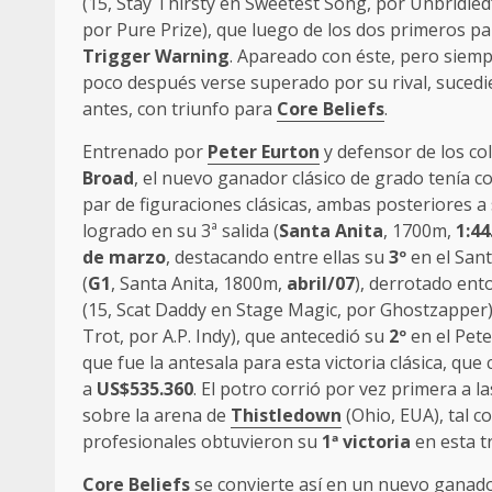
(15, Stay Thirsty en Sweetest Song, por Unbridled
por Pure Prize), que luego de los dos primeros pa
Trigger Warning
. Apareado con éste, pero siem
poco después verse superado por su rival, suced
antes, con triunfo para
Core Beliefs
.
Entrenado por
Peter Eurton
y defensor de los co
Broad
, el nuevo ganador clásico de grado tenía 
par de figuraciones clásicas, ambas posteriores a 
logrado en su 3ª salida (
Santa Anita
, 1700m,
1:44
de marzo
, destacando entre ellas su
3º
en el San
(
G1
, Santa Anita, 1800m,
abril/07
), derrotado ent
(15, Scat Daddy en Stage Magic, por Ghostzapper) 
Trot, por A.P. Indy), que antecedió su
2º
en el Pete
que fue la antesala para esta victoria clásica, que
a
US$535.360
. El potro corrió por vez primera a 
sobre la arena de
Thistledown
(Ohio, EUA), tal 
profesionales obtuvieron su
1ª victoria
en esta t
Core Beliefs
se convierte así en un nuevo ganado