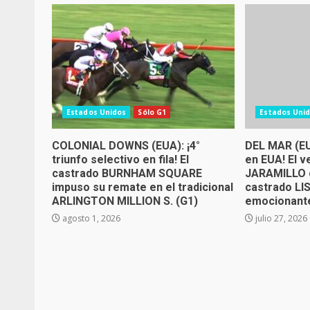
Estados Unidos
Sólo G1
Estados Uni
COLONIAL DOWNS (EUA): ¡4°
DEL MAR (EU
triunfo selectivo en fila! El
en EUA! El 
castrado BURNHAM SQUARE
JARAMILLO c
impuso su remate en el tradicional
castrado L
ARLINGTON MILLION S. (G1)
emocionante
agosto 1, 2026
julio 27, 2026