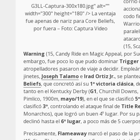
corrió 
G3LL-Captura-300x180.jpg" alt=""
acciona
width="300" height="180" /> La ventaja
codo fi
fue apenas de nariz para
Core Beliefs
,
Warrio
por fuera – Foto: Captura Video
paralel
atacar
(15, S
Warning
(15, Candy Ride en Magic Appeal, por Suc
embargo, fue poco lo que pudo dominar
Trigger
atropelladores pasaron de viaje a decidir. Emple
jinetes,
Joseph Talamo
e
Irad Ortiz Jr.
, se plant
Beliefs
, que concretó así su
1ª victoria clásica
, 
tanto en el Kentucky Derby (
G1
, Churchill Downs
Pimlico, 1900m,
mayo/19
), en el que se clasificó
5º
clasificó
3º
, controlando el ataque final de
Title R
Monarchos), que logró un buen 4º lugar. Por su p
declinó hasta el
6º lugar
, a poco más de 5 cuerpos
Precisamente,
Flameaway
marcó el paso de la p