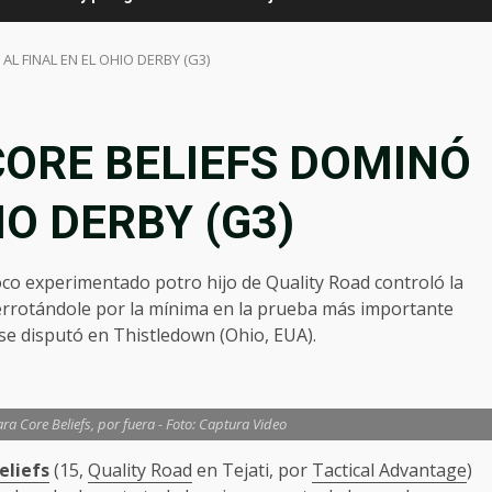
AL FINAL EN EL OHIO DERBY (G3)
: CORE BELIEFS DOMINÓ
IO DERBY (G3)
 poco experimentado potro hijo de Quality Road controló la
derrotándole por la mínima en la prueba más importante
se disputó en Thistledown (Ohio, EUA).
ra Core Beliefs, por fuera - Foto: Captura Video
eliefs
(15,
Quality Road
en Tejati, por
Tactical Advantage
)