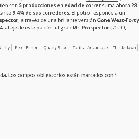
quien con
5 producciones en edad de correr
suma ahora
28
rtante
9,4% de sus corredores
. El potro responde a un
ospector
, a través de una brillante versión
Gone West-Forty
4
, al eje de este patrón, el gran
Mr. Prospector
(70-99,
Derby
Peter Eurton
Quality Road
Tactical Advantage
Thistledown
da.
Los campos obligatorios están marcados con
*