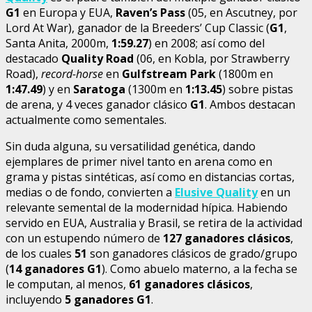
G1
en Europa y EUA,
Raven’s Pass
(05, en Ascutney, por
Lord At War), ganador de la Breeders’ Cup Classic (
G1
,
Santa Anita, 2000m,
1:59.27
) en 2008; así como del
destacado
Quality Road
(06, en Kobla, por Strawberry
Road),
record-horse
en
Gulfstream Park
(1800m en
1:47.49
) y en
Saratoga
(1300m en
1:13.45
) sobre pistas
de arena, y 4 veces ganador clásico
G1
. Ambos destacan
actualmente como sementales.
Sin duda alguna, su versatilidad genética, dando
ejemplares de primer nivel tanto en arena como en
grama y pistas sintéticas, así como en distancias cortas,
medias o de fondo, convierten a
Elusive Quality
en un
relevante semental de la modernidad hípica. Habiendo
servido en EUA, Australia y Brasil, se retira de la actividad
con un estupendo número de
127 ganadores clásicos
,
de los cuales
51
son ganadores clásicos de grado/grupo
(
14 ganadores G1
). Como abuelo materno, a la fecha se
le computan, al menos,
61 ganadores clásicos
,
incluyendo
5 ganadores G1
.