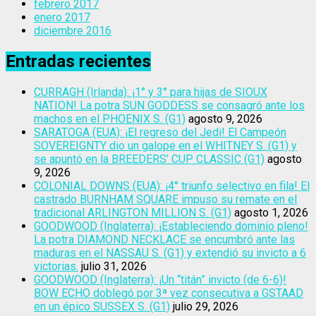
febrero 2017
enero 2017
diciembre 2016
Entradas recientes
CURRAGH (Irlanda): ¡1° y 3° para hijas de SIOUX
NATION! La potra SUN GODDESS se consagró ante los
machos en el PHOENIX S. (G1)
agosto 9, 2026
SARATOGA (EUA): ¡El regreso del Jedi! El Campeón
SOVEREIGNTY dio un galope en el WHITNEY S. (G1) y
se apuntó en la BREEDERS’ CUP CLASSIC (G1)
agosto
9, 2026
COLONIAL DOWNS (EUA): ¡4° triunfo selectivo en fila! El
castrado BURNHAM SQUARE impuso su remate en el
tradicional ARLINGTON MILLION S. (G1)
agosto 1, 2026
GOODWOOD (Inglaterra): ¡Estableciendo dominio pleno!
La potra DIAMOND NECKLACE se encumbró ante las
maduras en el NASSAU S. (G1) y extendió su invicto a 6
victorias.
julio 31, 2026
GOODWOOD (Inglaterra): ¡Un “titán” invicto (de 6-6)!
BOW ECHO doblegó por 3ª vez consecutiva a GSTAAD
en un épico SUSSEX S. (G1)
julio 29, 2026