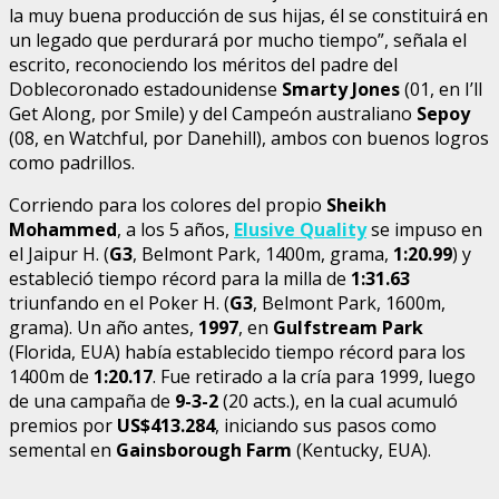
la muy buena producción de sus hijas, él se constituirá en
un legado que perdurará por mucho tiempo”, señala el
escrito, reconociendo los méritos del padre del
Doblecoronado estadounidense
Smarty Jones
(01, en I’ll
Get Along, por Smile) y del Campeón australiano
Sepoy
(08, en Watchful, por Danehill), ambos con buenos logros
como padrillos.
Corriendo para los colores del propio
Sheikh
Mohammed
, a los 5 años,
Elusive Quality
se impuso en
el Jaipur H. (
G3
, Belmont Park, 1400m, grama,
1:20.99
) y
estableció tiempo récord para la milla de
1:31.63
triunfando en el Poker H. (
G3
, Belmont Park, 1600m,
grama). Un año antes,
1997
, en
Gulfstream Park
(Florida, EUA) había establecido tiempo récord para los
1400m de
1:20.17
. Fue retirado a la cría para 1999, luego
de una campaña de
9-3-2
(20 acts.), en la cual acumuló
premios por
US$413.284
, iniciando sus pasos como
semental en
Gainsborough
Farm
(Kentucky, EUA).