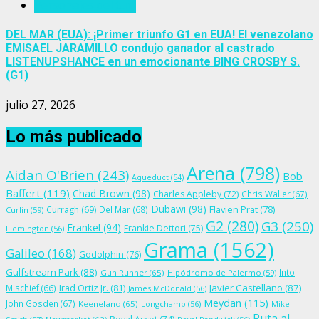
Personajes del turf
DEL MAR (EUA): ¡Primer triunfo G1 en EUA! El venezolano
EMISAEL JARAMILLO condujo ganador al castrado
LISTENUPSHANCE en un emocionante BING CROSBY S.
(G1)
julio 27, 2026
Lo más publicado
Arena
(798)
Aidan O'Brien
(243)
Bob
Aqueduct
(54)
Baffert
(119)
Chad Brown
(98)
Charles Appleby
(72)
Chris Waller
(67)
Dubawi
(98)
Flavien Prat
(78)
Curragh
(69)
Del Mar
(68)
Curlin
(59)
G2
(280)
G3
(250)
Frankel
(94)
Frankie Dettori
(75)
Flemington
(56)
Grama
(1562)
Galileo
(168)
Godolphin
(76)
Gulfstream Park
(88)
Into
Gun Runner
(65)
Hipódromo de Palermo
(59)
Irad Ortiz Jr.
(81)
Javier Castellano
(87)
Mischief
(66)
James McDonald
(56)
Meydan
(115)
John Gosden
(67)
Keeneland
(65)
Longchamp
(56)
Mike
Ruta al