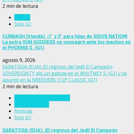
2 min de lectura
Irlanda
Sólo G1
CURRAGH (Irlanda): ¡1° y 3° para hijas de SIOUX NATION!
La potra SUN GODDESS se consagró ante los machos en
el PHOENIX S. (G1)
agosto 9, 2026
SARATOGA (EUA): ¡El regreso del Jedi! El Campeón
SOVEREIGNTY dio un galope en el WHITNEY S. (G1) y se
apuntó en la BREEDERS’ CUP CLASSIC (G1)
2 min de lectura
Breeders' Cup Challenge
Estados Unidos
Noticias
Sólo G1
SARATOGA (EUA): ¡El regreso del Jedi! El Campeón