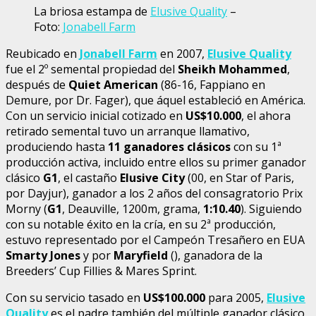
La briosa estampa de
Elusive Quality
–
Foto:
Jonabell Farm
Reubicado en
Jonabell Farm
en 2007,
Elusive Quality
fue el 2º semental propiedad del
Sheikh Mohammed
,
después de
Quiet American
(86-16, Fappiano en
Demure, por Dr. Fager), que áquel estableció en América.
Con un servicio inicial cotizado en
US$10.000
, el ahora
retirado semental tuvo un arranque llamativo,
produciendo hasta
11 ganadores clásicos
con su 1ª
producción activa, incluido entre ellos su primer ganador
clásico
G1
, el castaño
Elusive City
(00, en Star of Paris,
por Dayjur), ganador a los 2 años del consagratorio Prix
Morny (
G1
, Deauville, 1200m, grama,
1:10.40
). Siguiendo
con su notable éxito en la cría, en su 2ª producción,
estuvo representado por el Campeón Tresañero en EUA
Smarty Jones
y por
Maryfield
(), ganadora de la
Breeders’ Cup Fillies & Mares Sprint.
Con su servicio tasado en
US$100.000
para 2005,
Elusive
Quality
es el padre también del múltiple ganador clásico