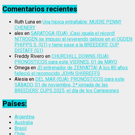
Comentarios recientes
Ruth Luna
en
Una hípica entrañable: MUERE PENNY
CHENERY
alex
en
SARATOGA (EUA): ¡Casi iguala el récord!
NITROGEN se impuso al reverendo galope en el OGDEN
PHIPPS S. (G1) y tiene pase a la BREEDERS’ CUP
DISTAFF (G1)
Freddy Rivero
en
CHURCHILL DOWNS (EUA):
PRONÓSTICOS para este VIERNES, 01 de MAYO
Omega
en
¡El entrenador de ZENYATTA! A los 80 años
falleció el reconocido JOHN SHIRREFFS
Alesia
en
DEL MAR (EUA): PRONÓSTICOS para este
SÁBADO, 01 de noviembre, 2ª jornada de las
BREEDERS’ CUPS 2025, el día de los Campeones
Países:
Argentina
Australia
Brasil
Chile