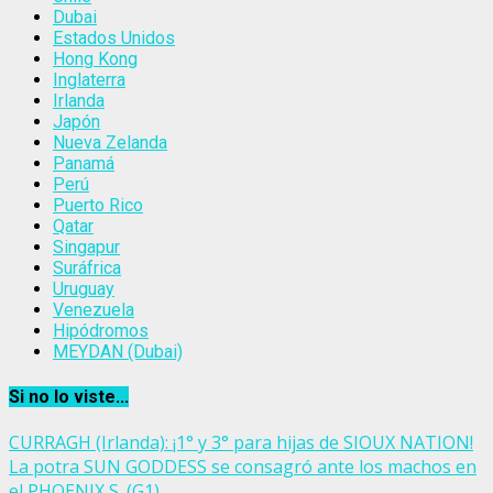
Dubai
Estados Unidos
Hong Kong
Inglaterra
Irlanda
Japón
Nueva Zelanda
Panamá
Perú
Puerto Rico
Qatar
Singapur
Suráfrica
Uruguay
Venezuela
Hipódromos
MEYDAN (Dubai)
Si no lo viste...
CURRAGH (Irlanda): ¡1° y 3° para hijas de SIOUX NATION!
La potra SUN GODDESS se consagró ante los machos en
el PHOENIX S. (G1)