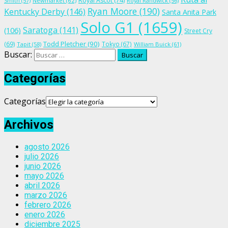
Royal Ascot
(74)
Smith
(57)
Newmarket
(62)
Royal Randwick
(56)
Ryan Moore
(190)
Kentucky Derby
(146)
Santa Anita Park
Solo G1
(1659)
Saratoga
(141)
(106)
Street Cry
Todd Pletcher
(90)
(69)
Tokyo
(67)
Tapit
(58)
William Buick
(61)
Buscar:
Categorías
Categorías
Archivos
agosto 2026
julio 2026
junio 2026
mayo 2026
abril 2026
marzo 2026
febrero 2026
enero 2026
diciembre 2025