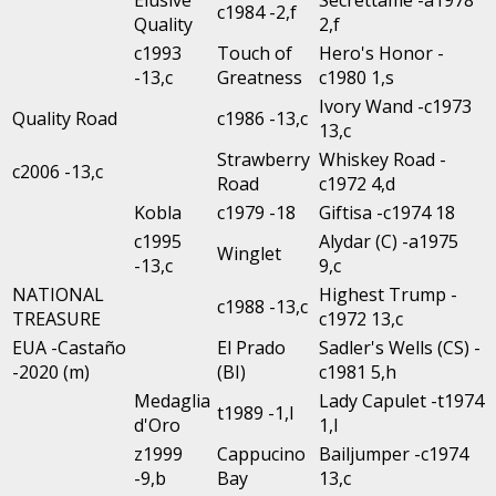
c1984 -2,f
Quality
2,f
c1993
Touch of
Hero's Honor -
-13,c
Greatness
c1980 1,s
Ivory Wand -c1973
Quality Road
c1986 -13,c
13,c
Strawberry
Whiskey Road -
c2006 -13,c
Road
c1972 4,d
Kobla
c1979 -18
Giftisa -c1974 18
c1995
Alydar (C) -a1975
Winglet
-13,c
9,c
NATIONAL
Highest Trump -
c1988 -13,c
TREASURE
c1972 13,c
EUA -Castaño
El Prado
Sadler's Wells (CS) -
-2020 (m)
(BI)
c1981 5,h
Medaglia
Lady Capulet -t1974
t1989 -1,l
d'Oro
1,l
z1999
Cappucino
Bailjumper -c1974
-9,b
Bay
13,c