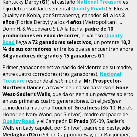
Kentucky Derby (
G1
), el castaño
National Treasure
es
hijo del consolidado semental
Quality Road
(06, Elusive
Quality en Kobla, por Strawberry), ganador
G1
a los
3
años
(Florida Derby) y a los
4 años
(Metropolitan H.,
Donn H. & Woodward S.). A la fecha,
padre de 10
producciones en edad de correr
, el valioso
Quality
Road
llega a
72 ganadores selectivos
, un potente
10,2
% de sus corredores
, entre los que se encuentran ahora
34 ganadores de grado
y
15 ganadores G1
.
Primer ganador selectivo nacido del vientre de su madre,
entre cuatro corredores (tres ganadores),
National
Treasure
responde al
nick
mundial
Mr. Prospector-
Northern Dancer
, a través de una sólida versión
Gone
West-Sadler’s Wells
, que da origen a un
pedigree
abierto
en sus primeras cuatro generaciones. En el
pedigree
coinciden la matrona
Touch of Greatness
(86-10, Hero’s
Honor en Ivory Wand, por Sir Ivor), madre del padre de
Quality Road
, y el Campeón
El Prado
(89-09, Sadler’s
Wells en Lady capulet, por Sir Ivor), padre del destacado
Medaglia d’Oro
(99, en Cappucino Bay, por Bailjumper),