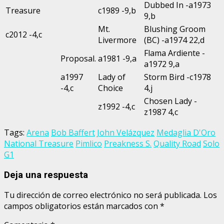
Dubbed In -a1973
Treasure
c1989 -9,b
9,b
Mt.
Blushing Groom
c2012 -4,c
Livermore
(BC) -a1974 22,d
Flama Ardiente -
Proposal.
a1981 -9,a
a1972 9,a
a1997
Lady of
Storm Bird -c1978
-4,c
Choice
4,j
Chosen Lady -
z1992 -4,c
z1987 4,c
Tags:
Arena
Bob Baffert
John Velázquez
Medaglia D'Oro
National Treasure
Pimlico
Preakness S.
Quality Road
Solo
G1
Deja una respuesta
Tu dirección de correo electrónico no será publicada.
Los
campos obligatorios están marcados con
*