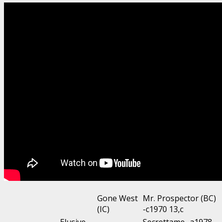
Gone West
Mr. Prospector (BC)
(IC)
-c1970 13,c
Elusive
Secrettame -a1978