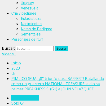
Uruguay
Venezuela
Cría y pedigree
Estadísticas
Nacimientos
Notas de Pedigree
Sementales
Personajes del turf
Buscar:
Videos...
Inicio
2023
th
PIMLICO (EUA): ¡8° triunfo para BAFFERT! Batallando
como un guerrero NATIONAL TREASURE le dio su
primer PREAKNESS S. (G1) a JOHN VELÁZQUEZ
Estados Unidos
Sólo G1