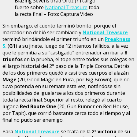
Blazing Sevens (Irad Ortiz Jr.) cargó
fuerte sobre
National Treasure
toda
la recta final – Foto: Captura Video
Sin embargo, el cuento terminó bonito, porque el
marcador no debió ser cambiado y
National Treasure
terminó brindándole el primer triunfo en un
Preakness
S.
(
G1
) a su jinete, luego de 12 intentos fallidos, a la vez
que le permitía a su “castigado” entrenador arribar a
8
triunfos
en la prueba, el tope entre todos sus colegas en
el largo historial del 2° paso de la Triple Corona. Detrás
de los dos primeros quedó a casi tres cuerpos el alazán
Mage
(20, Good Magic en Puca, por Big Brown), que no
tuvo potencia en su remate esta vez, notándose sin
posibilidades de igualarse a los dos primeros durante
toda la recta final. Superior al resto, relegó al cuarto
lugar a
Red Route One
(20, Gun Runner en Red House,
por Tapit), que corrió bastante cerca todo el tiempo y al
final no pudo ser enemigo.
Para
National Treasure
se trata de la
2
ª
victoria
de su