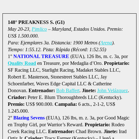
148° PREAKNESS S. (G1)
May 20-23,
Pimlico
– Maryland, Estados Unidos. Premio:
US$ 1.500.000.
Para: Ejemplares 3a. Distancia: 1900 Metros (
Arena
).
Tiempo: 1:55.12. Pista: Rápida (Récord: 1:52.55)
1°
NATIONAL TREASURE
(EUA), 126 lbs, m. c. 3a, por
Quality Road
en Treasure, por Medaglia d’Oro.
Propietario:
SF Racing LLC, Starlight Racing, Madaket Stables LLC,
Robert E. Masterson, Stonestreet Stables LLC, Jay
Schoenfarber, Waves Edge Capital LLC & Catherine
Donovan.
Entrenador:
Bob Baffert
.
Jinete:
John Velázquez
.
Criador:
Peter E. Blum Thoroughbreds LLC (Kentucky).
Premio:
US$ 900.000.
Campaña:
6 acts., 2-1-2, US$
1.245.000.
2°
Blazing Sevens
(EUA), 126 lbs, m. z. 3a, por Good Magic
en Trophy Girl, por Warrior’s Reward.
Propietario:
Rodeo
Creek Racing LLC.
Entrenador:
Chad Brown.
Jinete:
Irad
Ortiz Jr.
Criador:
Tracy Farmer (Kentucky) – Llegó a