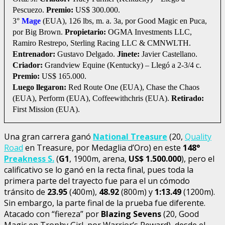
Pescuezo.
Premio:
US$ 300.000.
3°
Mage
(EUA), 126 lbs, m. a. 3a, por Good Magic en Puca,
por Big Brown.
Propietario:
OGMA Investments LLC,
Ramiro Restrepo, Sterling Racing LLC & CMNWLTH.
Entrenador:
Gustavo Delgado.
Jinete:
Javier Castellano.
Criador:
Grandview Equine (Kentucky) – Llegó a 2-3/4 c.
Premio:
US$ 165.000.
Luego llegaron:
Red Route One (EUA), Chase the Chaos
(EUA), Perform (EUA), Coffeewithchris (EUA).
Retirado:
First Mission (EUA).
Una gran carrera ganó
National Treasure
(20,
Quality
Road
en Treasure, por Medaglia d’Oro) en este
148°
Preakness S.
(
G1
, 1900m, arena,
US$ 1.500.000
), pero el
calificativo se lo ganó en la recta final, pues toda la
primera parte del trayecto fue para el un cómodo
tránsito de
23.95
(400m),
48.92
(800m) y
1:13.49
(1200m).
Sin embargo, la parte final de la prueba fue diferente.
Atacado con “fiereza” por
Blazing Sevens
(20, Good
Magic en Trophy Girl, por Warrior’s Reward), desde el