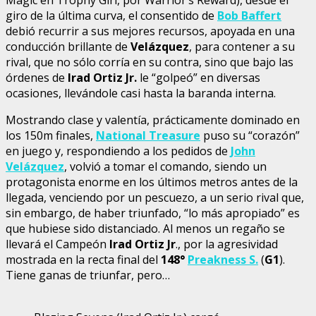
giro de la última curva, el consentido de
Bob Baffert
debió recurrir a sus mejores recursos, apoyada en una
conducción brillante de
Velázquez
, para contener a su
rival, que no sólo corría en su contra, sino que bajo las
órdenes de
Irad Ortiz Jr.
le “golpeó” en diversas
ocasiones, llevándole casi hasta la baranda interna.
Mostrando clase y valentía, prácticamente dominado en
los 150m finales,
National Treasure
puso su “corazón”
en juego y, respondiendo a los pedidos de
John
Velázquez
, volvió a tomar el comando, siendo un
protagonista enorme en los últimos metros antes de la
llegada, venciendo por un pescuezo, a un serio rival que,
sin embargo, de haber triunfado, “lo más apropiado” es
que hubiese sido distanciado. Al menos un regaño se
llevará el Campeón
Irad Ortiz Jr
., por la agresividad
mostrada en la recta final del
148°
Preakness S.
(
G1
).
Tiene ganas de triunfar, pero…