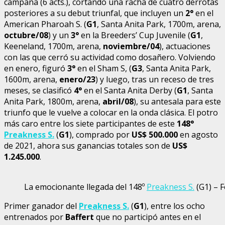
campaña (6 acts.), cortando una racha de cuatro derrotas
posteriores a su debut triunfal, que incluyen un
2°
en el
American Pharoah S. (
G1
, Santa Anita Park, 1700m, arena,
octubre/08
) y un
3°
en la Breeders’ Cup Juvenile (
G1
,
Keeneland, 1700m, arena,
noviembre/04
), actuaciones
con las que cerró su actividad como dosañero. Volviendo
en enero, figuró
3°
en el Sham S, (
G3
, Santa Anita Park,
1600m, arena,
enero/23
) y luego, tras un receso de tres
meses, se clasificó
4°
en el Santa Anita Derby (
G1
, Santa
Anita Park, 1800m, arena,
abril/08
), su antesala para este
triunfo que le vuelve a colocar en la onda clásica. El potro
más caro entre los siete participantes de este
148°
Preakness S.
(
G1
), comprado por
US$ 500.000
en agosto
de 2021, ahora sus ganancias totales son de
US$
1.245.000
.
La emocionante llegada del 148º
Preakness S.
(G1) – 
Primer ganador del
Preakness S.
(
G1
), entre los ocho
entrenados por
Baffert
que no participó antes en el