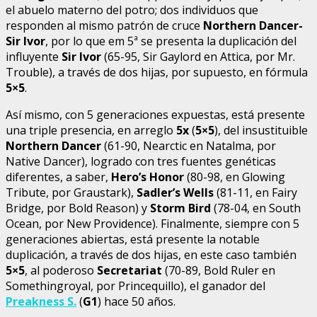
el abuelo materno del potro; dos individuos que
responden al mismo patrón de cruce
Northern Dancer-
Sir Ivor
, por lo que em 5ª se presenta la duplicación del
influyente
Sir Ivor
(65-95, Sir Gaylord en Attica, por Mr.
Trouble), a través de dos hijas, por supuesto, en fórmula
5×5
.
Así mismo, con 5 generaciones expuestas, está presente
una triple presencia, en arreglo
5x
(
5×5
), del insustituible
Northern Dancer
(61-90, Nearctic en Natalma, por
Native Dancer), logrado con tres fuentes genéticas
diferentes, a saber,
Hero’s Honor
(80-98, en Glowing
Tribute, por Graustark),
Sadler’s Wells
(81-11, en Fairy
Bridge, por Bold Reason) y
Storm Bird
(78-04, en South
Ocean, por New Providence). Finalmente, siempre con 5
generaciones abiertas, está presente la notable
duplicación, a través de dos hijas, en este caso también
5×5
, al poderoso
Secretariat
(70-89, Bold Ruler en
Somethingroyal, por Princequillo), el ganador del
Preakness S.
(
G1
) hace 50 años.