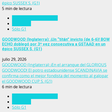
épico SUSSEX S. (G1)
5 min de lectura
Eventos del turf mundial
Inglaterra
Sólo G1
GOODWOOD (Inglaterra): ¡Un “titán” invicto (de 6-6)! BOW
ECHO doblegó por 3ª vez consecutiva a GSTAAD en un
épico SUSSEX S. (G1)
julio 29, 2026
GOODWOOD (Inglaterra): ¡En el arranque del GLORIOUS
GOODWOOD! El potro estadounidense SCANDINAVIA se
confirma como el mejor fondista del momento al galopar
el GOODWOOD CUP S. (G1)
6 min de lectura
Eventos del turf mundial
Inglaterra
Sólo G1