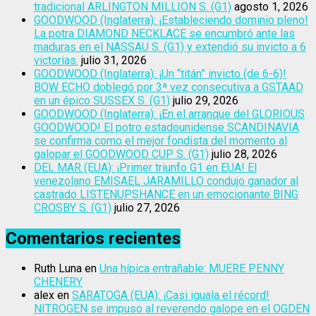
tradicional ARLINGTON MILLION S. (G1)
agosto 1, 2026
GOODWOOD (Inglaterra): ¡Estableciendo dominio pleno!
La potra DIAMOND NECKLACE se encumbró ante las
maduras en el NASSAU S. (G1) y extendió su invicto a 6
victorias.
julio 31, 2026
GOODWOOD (Inglaterra): ¡Un “titán” invicto (de 6-6)!
BOW ECHO doblegó por 3ª vez consecutiva a GSTAAD
en un épico SUSSEX S. (G1)
julio 29, 2026
GOODWOOD (Inglaterra): ¡En el arranque del GLORIOUS
GOODWOOD! El potro estadounidense SCANDINAVIA
se confirma como el mejor fondista del momento al
galopar el GOODWOOD CUP S. (G1)
julio 28, 2026
DEL MAR (EUA): ¡Primer triunfo G1 en EUA! El
venezolano EMISAEL JARAMILLO condujo ganador al
castrado LISTENUPSHANCE en un emocionante BING
CROSBY S. (G1)
julio 27, 2026
Comentarios recientes
Ruth Luna
en
Una hípica entrañable: MUERE PENNY
CHENERY
alex
en
SARATOGA (EUA): ¡Casi iguala el récord!
NITROGEN se impuso al reverendo galope en el OGDEN