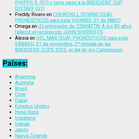
PHIPPS S. (G1) y tiene pase a la BREEDERS’ CUP
DISTAFF (G1)
Freddy Rivero
en
CHURCHILL DOWNS (EUA):
PRONÓSTICOS para este VIERNES, 01 de MAYO
Omega
en
¡El entrenador de ZENYATTA! A los 80 años
falleció el reconocido JOHN SHIRREFFS
Alesia
en
DEL MAR (EUA): PRONÓSTICOS para este
SÁBADO, 01 de noviembre, 2ª jornada de las
BREEDERS’ CUPS 2025, el día de los Campeones
Países:
Argentina
Australia
Brasil
Chile
Dubai
Estados Unidos
Hong Kong
Inglaterra
Irlanda
Japón
Nueva Zelanda