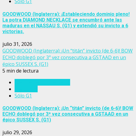
Sólo G1
GOODWOOD (Inglaterra): ¡Estableciendo dominio pleno!
La potra DIAMOND NECKLACE se encumbró ante las
maduras en el NASSAU S. (G1) y extendió su invicto a 6
victorias.
julio 31, 2026
GOODWOOD (Inglaterra): ¡Un “titán” invicto (de 6-6)! BOW
ECHO doblegó por 3ª vez consecutiva a GSTAAD en un
épico SUSSEX S. (G1)
5 min de lectura
Eventos del turf mundial
Inglaterra
Sólo G1
GOODWOOD (Inglaterra): ¡Un “titán” invicto (de 6-6)! BOW
ECHO doblegó por 3ª vez consecutiva a GSTAAD en un
épico SUSSEX S. (G1)
julio 29, 2026