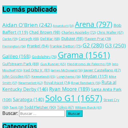
Lo más publicado
Arena
(797)
Aidan O'Brien
(242)
Bob
Aqueduct
(54)
Baffert
(119)
Chad Brown
(98)
Charles Appleby
(72)
Chris Waller
(67)
Dubawi
(98)
Flavien Prat
(78)
Curragh
(68)
Del Mar
(68)
Curlin
(59)
G2
(280)
G3
(250)
Frankel
(94)
Frankie Dettori
(75)
Flemington
(56)
Grama
(1561)
Galileo
(168)
Godolphin
(76)
Gulfstream Park
(88)
Gun Runner
(65)
Hipódromo de Palermo
(59)
Into
Irad Ortiz Jr.
(81)
Javier Castellano
(87)
Mischief
(65)
James McDonald
(56)
Meydan
(115)
John Gosden
(67)
Keeneland
(65)
Longchamp
(56)
Mike
Ruta al
Royal Ascot
(74)
Smith
(57)
Newmarket
(62)
Royal Randwick
(56)
Ryan Moore
(189)
Kentucky Derby
(146)
Santa Anita Park
Solo G1
(1657)
Saratoga
(140)
(106)
Street Cry
Todd Pletcher
(90)
(69)
Tokyo
(67)
Tapit
(58)
William Buick
(61)
Buscar:
Categorías