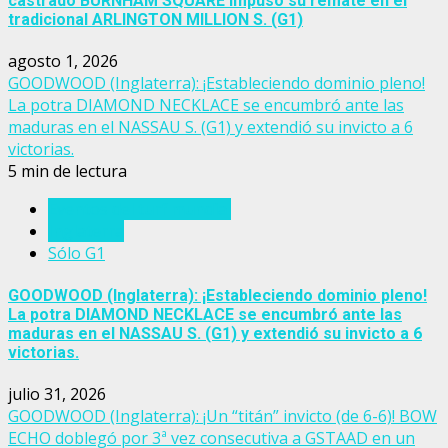
castrado BURNHAM SQUARE impuso su remate en el
tradicional ARLINGTON MILLION S. (G1)
agosto 1, 2026
GOODWOOD (Inglaterra): ¡Estableciendo dominio pleno!
La potra DIAMOND NECKLACE se encumbró ante las
maduras en el NASSAU S. (G1) y extendió su invicto a 6
victorias.
5 min de lectura
Eventos del turf mundial
Inglaterra
Sólo G1
GOODWOOD (Inglaterra): ¡Estableciendo dominio pleno!
La potra DIAMOND NECKLACE se encumbró ante las
maduras en el NASSAU S. (G1) y extendió su invicto a 6
victorias.
julio 31, 2026
GOODWOOD (Inglaterra): ¡Un “titán” invicto (de 6-6)! BOW
ECHO doblegó por 3ª vez consecutiva a GSTAAD en un