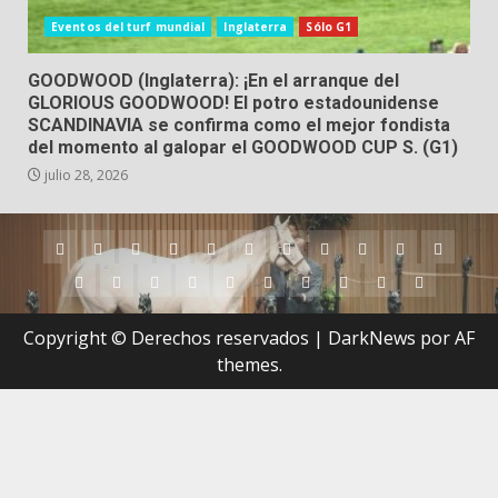
Eventos del turf mundial
Inglaterra
Sólo G1
GOODWOOD (Inglaterra): ¡En el arranque del
GLORIOUS GOODWOOD! El potro estadounidense
SCANDINAVIA se confirma como el mejor fondista
del momento al galopar el GOODWOOD CUP S. (G1)
julio 28, 2026
Argentina
Australia
Brasil
Chile
Dubai
Estados
Hong
Inglaterra
Irlanda
Japón
Nueva
Unidos
Kong
Zelanda
Panamá
Perú
Puerto
Qatar
Singapur
Suráfrica
Uruguay
Venezuela
Hipódromos
MEYDA
Rico
(Dubai)
Copyright © Derechos reservados
|
DarkNews
por AF
themes.