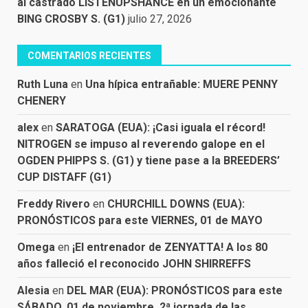
al castrado LISTENUPSHANCE en un emocionante
BING CROSBY S. (G1)
julio 27, 2026
COMENTARIOS RECIENTES
Ruth Luna
en
Una hípica entrañable: MUERE PENNY
CHENERY
alex
en
SARATOGA (EUA): ¡Casi iguala el récord!
NITROGEN se impuso al reverendo galope en el
OGDEN PHIPPS S. (G1) y tiene pase a la BREEDERS’
CUP DISTAFF (G1)
Freddy Rivero
en
CHURCHILL DOWNS (EUA):
PRONÓSTICOS para este VIERNES, 01 de MAYO
Omega
en
¡El entrenador de ZENYATTA! A los 80
años falleció el reconocido JOHN SHIRREFFS
Alesia
en
DEL MAR (EUA): PRONÓSTICOS para este
SÁBADO, 01 de noviembre, 2ª jornada de las