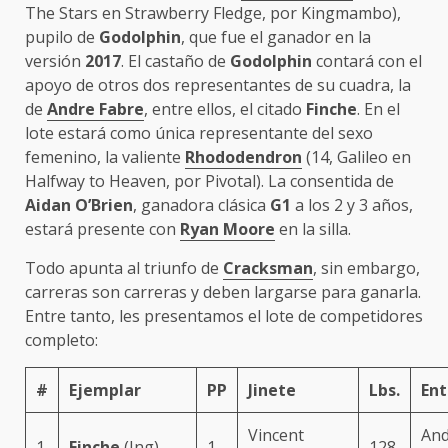
The Stars en Strawberry Fledge, por Kingmambo),
pupilo de
Godolphin
, que fue el ganador en la
versión
2017
. El castaño de
Godolphin
contará con el
apoyo de otros dos representantes de su cuadra, la
de
Andre Fabre
, entre ellos, el citado
Finche
. En el
lote estará como única representante del sexo
femenino, la valiente
Rhododendron
(14, Galileo en
Halfway to Heaven, por Pivotal). La consentida de
Aidan O’Brien
, ganadora clásica
G1
a los 2 y 3 años,
estará presente con
Ryan Moore
en la silla.
Todo apunta al triunfo de
Cracksman
, sin embargo,
carreras son carreras y deben largarse para ganarla.
Entre tanto, les presentamos el lote de competidores
completo:
#
Ejemplar
PP
Jinete
Lbs.
Ent
Vincent
And
1
Finche
(Ing)
1
128