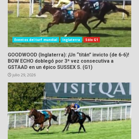
Eventos del turf mundial
Inglaterra
Sólo G1
GOODWOOD (Inglaterra): ¡Un “titán” invicto (de 6-6)!
BOW ECHO doblegó por 3ª vez consecutiva a
GSTAAD en un épico SUSSEX S. (G1)
julio 29, 2026