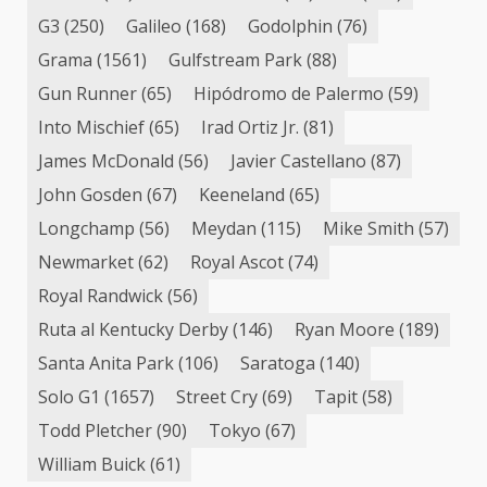
G3
(250)
Galileo
(168)
Godolphin
(76)
Grama
(1561)
Gulfstream Park
(88)
Gun Runner
(65)
Hipódromo de Palermo
(59)
Into Mischief
(65)
Irad Ortiz Jr.
(81)
James McDonald
(56)
Javier Castellano
(87)
John Gosden
(67)
Keeneland
(65)
Longchamp
(56)
Meydan
(115)
Mike Smith
(57)
Newmarket
(62)
Royal Ascot
(74)
Royal Randwick
(56)
Ruta al Kentucky Derby
(146)
Ryan Moore
(189)
Santa Anita Park
(106)
Saratoga
(140)
Solo G1
(1657)
Street Cry
(69)
Tapit
(58)
Todd Pletcher
(90)
Tokyo
(67)
William Buick
(61)