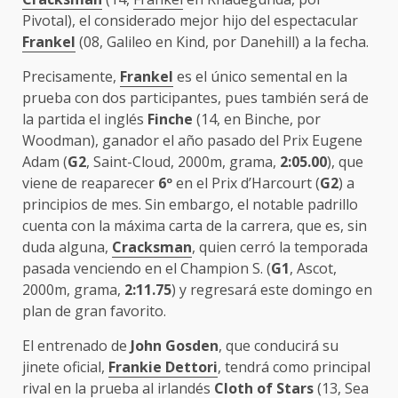
Pivotal), el considerado mejor hijo del espectacular
Frankel
(08, Galileo en Kind, por Danehill) a la fecha.
Precisamente,
Frankel
es el único semental en la
prueba con dos participantes, pues también será de
la partida el inglés
Finche
(14, en Binche, por
Woodman), ganador el año pasado del Prix Eugene
Adam (
G2
, Saint-Cloud, 2000m, grama,
2:05.00
), que
viene de reaparecer
6º
en el Prix d’Harcourt (
G2
) a
principios de mes. Sin embargo, el notable padrillo
cuenta con la máxima carta de la carrera, que es, sin
duda alguna,
Cracksman
, quien cerró la temporada
pasada venciendo en el Champion S. (
G1
, Ascot,
2000m, grama,
2:11.75
) y regresará este domingo en
plan de gran favorito.
El entrenado de
John Gosden
, que conducirá su
jinete oficial,
Frankie Dettori
, tendrá como principal
rival en la prueba al irlandés
Cloth of Stars
(13, Sea