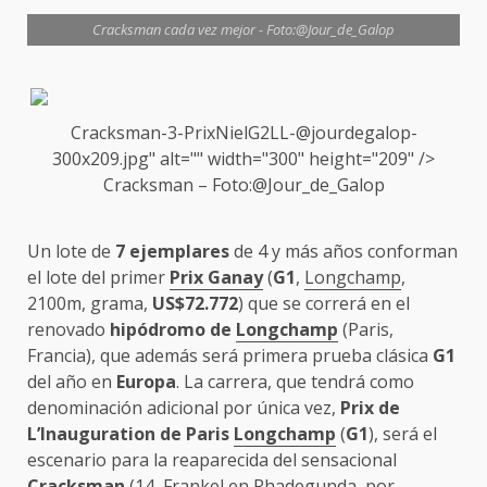
Cracksman cada vez mejor - Foto:@Jour_de_Galop
Cracksman-3-PrixNielG2LL-@jourdegalop-
300x209.jpg" alt="" width="300" height="209" />
Cracksman
– Foto:@Jour_de_Galop
Un lote de
7 ejemplares
de 4 y más años conforman
el lote del primer
Prix Ganay
(
G1
,
Longchamp
,
2100m, grama,
US$72.772
) que se correrá en el
renovado
hipódromo de
Longchamp
(Paris,
Francia), que además será primera prueba clásica
G1
del año en
Europa
. La carrera, que tendrá como
denominación adicional por única vez,
Prix de
L’Inauguration de Paris
Longchamp
(
G1
), será el
escenario para la reaparecida del sensacional
Cracksman
(14,
Frankel
en Rhadegunda, por