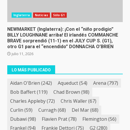
Inglaterra
Noticias
Sólo G1
NEWMARKET (Inglaterra): ¡Con el “niño prodigio”
BILLY LOUGHNANE arriba! El irlandés COMMANCHE
BRAVE sorprendió (11-1) en el JULY CUP S. (G1),
otro G1 para el “encendido” DONNACHA O’BRIEN
julio 11, 2026
LO MÁS PUBLICADO
Aidan O'Brien
(242)
Aqueduct
(54)
Arena
(797)
Bob Baffert
(119)
Chad Brown
(98)
Charles Appleby
(72)
Chris Waller
(67)
Curlin
(59)
Curragh
(68)
Del Mar
(68)
Dubawi
(98)
Flavien Prat
(78)
Flemington
(56)
Frankel
(94)
Frankie Dettori
(75)
G2
(280)