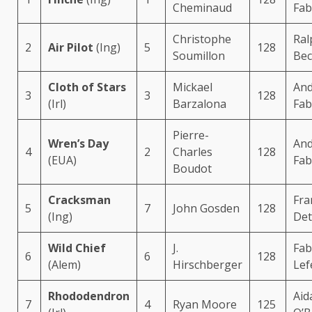
Cheminaud
Fab
Christophe
Ral
2
Air Pilot
(Ing)
5
128
Soumillon
Bec
Cloth of Stars
Mickael
And
3
3
128
(Irl)
Barzalona
Fab
Pierre-
Wren’s Day
And
4
2
Charles
128
(EUA)
Fab
Boudot
Cracksman
Fra
5
7
John Gosden
128
(Ing)
Det
Wild Chief
J.
Fab
6
6
128
(Alem)
Hirschberger
Lef
Rhododendron
Aid
7
4
Ryan Moore
125