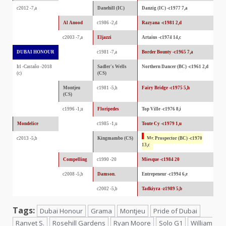
c2012 -7,a
Danehill (IC)
Danzig (IC) -c1977 7,a
Al Anood
c1986 -2,d
Razyana -c1981 2,d
c2003 -7,a
Eljazzi
Artaius -c1974 14,c
DUBAI HONOUR
c1981 -7,a
Border Bounty -c1965 7,a
Irl -Castaño -2018
Sadler's Wells
Northern Dancer (BC) -c1961 2,d
(c)
(CS)
Montjeu
c1981 -5,h
Fairy Bridge -c1975 5,h
(CS)
c1996 -1,u
Floripedes
Top Ville -c1976 8,i
Mondelice
c1985 -1,u
Toute Cy -c1979 1,u
c2013 -5,b
Kingmambo (CS)
Mr. Prospector (BC) -c1970
13,c
Compelling
c1990 -20
Miesque -c1984 20
c2008 -5,b
Damson.
Entrepeneur -c1994 6,e
c2002 -5,b
Tadkiyra -z1989 5,b
Tags:
Dubai Honour
Grama
Montjeu
Pride of Dubai
Ranvet S.
Rosehill Gardens
Ryan Moore
Solo G1
William