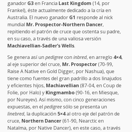
ganador
G3
en Francia
Last Kingdom
(14, por
Frankel), éste actualmente dedicado a la cría en
Australia. El nuevo ganador
G1
responde al nick
mundial
Mr. Prospector-Northern Dancer
,
repitiendo el patrón de cruce que ostenta su padre,
en su caso, a través de una valiosa versión
Machiavellian-Sadler’s Wells
.
Se genera así un
pedigree
con
inbred
, en arreglo
4×4
,
al eje superior del cruce,
Mr. Prospector
(70-99,
Raise A Native en Gold Digger, por Nashua), que
tiene como fuentes del gran padrillo a dos linajudos
y eficientes hijos,
Machiavellian
(87-04, en Coup de
Folie, por Halo) y
Kingmambo
(90-16, en Miesque,
por Nureyev). Así mismo, con cinco generaciones
expuestas, en el
pedigree
sólo se presenta un
linebred
, la duplicación
5×4
al otro eje del patrón de
cruce,
Northern Dancer
(61-90, Nearctic en
Natalma, por Native Dancer), en este caso, a través