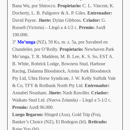
Bana Wu, por Shirocco.
Propietario:
C. L. Vincent, K.
Docherty, L. B. Paligorov & A. P. Giles.
Entrenador:
David Payne.
Jinete:
Dylan Gibbons.
Criador:
G.
Russell (Victoria) – Llegó a 4-1/2 c.
Premio:
Aus$
190.000.
3°
Mo’unga
(NZ), 59 Ks, m. z. 5a, por Savabeel en
Chandelier, por O’Reilly.
Propietario:
Newhaven Park
Mo’unga, T. R. Maddem, M. B. Lee, K. S. So, EST A.
B. White, Robrick Lodge, Bowness Stud, Harbour
Racing, Dalanna Bloodstock, Aristia Park Bloodstock
Pty Ltd, Ultra Horse Syndicate, J. W. Kelly Suffolk Vale
& Co, TFY & Redbank North Pty Ltd.
Entrenador:
Annabel Neasham.
Jinete:
Nash Rawiller.
Criador:
Waikato Stud Ltd. (Nueva Zelanda) – Llegó a 5-1/2 c.
Premio:
Aus$ 96.000.
Luego llegaron:
Hinged (Aus), Gold Trip (Fra),
Banker’s Choice (NZ), El Bodegon (Irl).
Retirado:
Raise You (Irl).