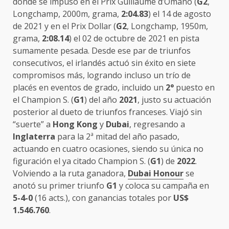
donde se impuso en el Prix Guillaume d’Omano (
G2
,
Longchamp, 2000m, grama,
2:04.83
) el 14 de agosto
de 2021 y en el Prix Dollar (
G2
, Longchamp, 1950m,
grama,
2:08.14
) el 02 de octubre de 2021 en pista
sumamente pesada. Desde ese par de triunfos
consecutivos, el irlandés actuó sin éxito en siete
compromisos más, logrando incluso un trío de
placés en eventos de grado, incluido un
2°
puesto en
el Champion S. (
G1
) del año
2021
, justo su actuación
posterior al dueto de triunfos franceses. Viajó sin
“suerte” a
Hong Kong
y
Dubai
, regresando a
Inglaterra
para la 2ª mitad del año pasado,
actuando en cuatro ocasiones, siendo su única no
figuración el ya citado Champion S. (
G1
) de
2022
.
Volviendo a la ruta ganadora,
Dubai Honour
se
anotó su primer triunfo
G1
y coloca su campaña en
5-4-0
(16 acts.), con ganancias totales por
US$
1.546.760
.