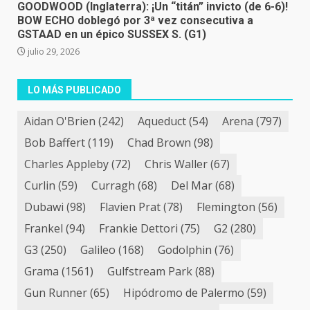
GOODWOOD (Inglaterra): ¡Un “titán” invicto (de 6-6)!
BOW ECHO doblegó por 3ª vez consecutiva a
GSTAAD en un épico SUSSEX S. (G1)
julio 29, 2026
LO MÁS PUBLICADO
Aidan O'Brien
(242)
Aqueduct
(54)
Arena
(797)
Bob Baffert
(119)
Chad Brown
(98)
Charles Appleby
(72)
Chris Waller
(67)
Curlin
(59)
Curragh
(68)
Del Mar
(68)
Dubawi
(98)
Flavien Prat
(78)
Flemington
(56)
Frankel
(94)
Frankie Dettori
(75)
G2
(280)
G3
(250)
Galileo
(168)
Godolphin
(76)
Grama
(1561)
Gulfstream Park
(88)
Gun Runner
(65)
Hipódromo de Palermo
(59)