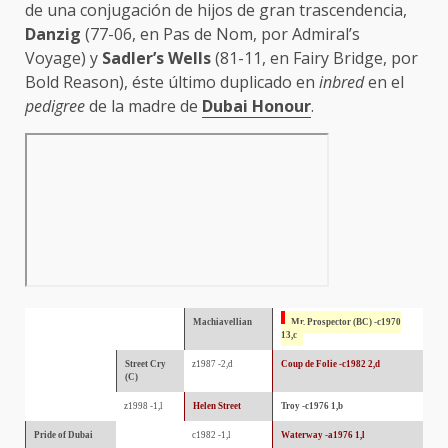
de una conjugación de hijos de gran trascendencia,
Danzig
(77-06, en Pas de Nom, por Admiral’s
Voyage) y
Sadler’s Wells
(81-11, en Fairy Bridge, por
Bold Reason), éste último duplicado en
inbred
en el
pedigree
de la madre de
Dubai Honour
.
Machiavellian
Mr. Prospector (BC) -c1970
13,c
Street Cry
z1987 -2,d
Coup de Folie -c1982 2,d
(C)
z1998 -1,l
Helen Street
Troy -c1976 1,b
Pride of Dubai
c1982 -1,l
Waterway -a1976 1,l