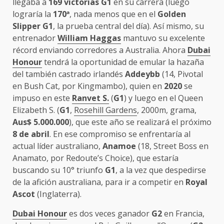
llegaba a
169 victorias G1
en su carrera (luego
lograría la
170
ª
, nada menos que en el
Golden
Slipper
G1
, la prueba central del día). Así mismo, su
entrenador
William Haggas
mantuvo su excelente
récord enviando corredores a Australia. Ahora
Dubai
Honour
tendrá la oportunidad de emular la hazaña
del también castrado irlandés
Addeybb
(14, Pivotal
en Bush Cat, por Kingmambo), quien en
2020
se
impuso en este
Ranvet S.
(
G1
) y luego en el Queen
Elizabeth S. (
G1
,
Rosehill Gardens
, 2000m, grama,
Aus$ 5.000.000
), que este año se realizará el próximo
8 de abril
. En ese compromiso se enfrentaría al
actual líder australiano,
Anamoe
(18, Street Boss en
Anamato, por Redoute’s Choice), que estaría
buscando su 10° triunfo
G1
, a la vez que despedirse
de la afición australiana, para ir a competir en
Royal
Ascot
(Inglaterra).
Dubai Honour
es dos veces ganador
G2
en Francia,