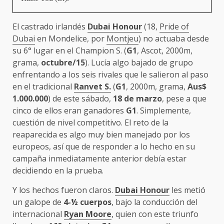
El castrado irlandés
Dubai Honour
(18,
Pride of
Dubai
en Mondelice, por
Montjeu
) no actuaba desde
su 6° lugar en el Champion S. (
G1
, Ascot, 2000m,
grama,
octubre/15
). Lucía algo bajado de grupo
enfrentando a los seis rivales que le salieron al paso
en el tradicional
Ranvet S.
(
G1
, 2000m, grama,
Aus$
1.000.000
) de este sábado,
18 de marzo
, pese a que
cinco de ellos eran ganadores
G1
. Simplemente,
cuestión de nivel competitivo. El reto de la
reaparecida es algo muy bien manejado por los
europeos, así que de responder a lo hecho en su
campaña inmediatamente anterior debía estar
decidiendo en la prueba.
Y los hechos fueron claros.
Dubai Honour
les metió
un galope de
4-½ cuerpos
, bajo la conducción del
internacional
Ryan Moore
, quien con este triunfo