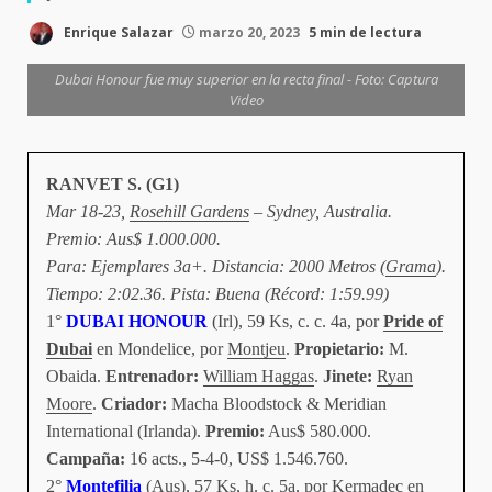
Enrique Salazar
marzo 20, 2023
5 min de lectura
Dubai Honour fue muy superior en la recta final - Foto: Captura
Video
RANVET S. (G1)
Mar 18-23,
Rosehill Gardens
– Sydney, Australia.
Premio: Aus$ 1.000.000.
Para: Ejemplares 3a+. Distancia: 2000 Metros (
Grama
).
Tiempo: 2:02.36. Pista: Buena (Récord: 1:59.99)
1°
DUBAI HONOUR
(Irl), 59 Ks, c. c. 4a, por
Pride of
Dubai
en Mondelice, por
Montjeu
.
Propietario:
M.
Obaida.
Entrenador:
William Haggas
.
Jinete:
Ryan
Moore
.
Criador:
Macha Bloodstock & Meridian
International (Irlanda).
Premio:
Aus$ 580.000.
Campaña:
16 acts., 5-4-0, US$ 1.546.760.
2°
Montefilia
(Aus), 57 Ks, h. c. 5a, por Kermadec en