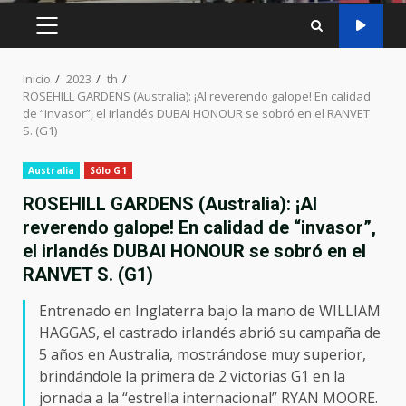
MENÚ
PRINCIPAL
Inicio
2023
th
ROSEHILL GARDENS (Australia): ¡Al reverendo galope! En calidad
de “invasor”, el irlandés DUBAI HONOUR se sobró en el RANVET
S. (G1)
Australia
Sólo G1
ROSEHILL GARDENS (Australia): ¡Al
reverendo galope! En calidad de “invasor”,
el irlandés DUBAI HONOUR se sobró en el
RANVET S. (G1)
Entrenado en Inglaterra bajo la mano de WILLIAM
HAGGAS, el castrado irlandés abrió su campaña de
5 años en Australia, mostrándose muy superior,
brindándole la primera de 2 victorias G1 en la
jornada a la “estrella internacional” RYAN MOORE.