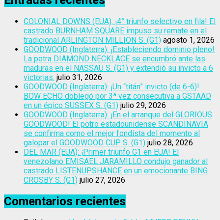
COLONIAL DOWNS (EUA): ¡4° triunfo selectivo en fila! El
castrado BURNHAM SQUARE impuso su remate en el
tradicional ARLINGTON MILLION S. (G1)
agosto 1, 2026
GOODWOOD (Inglaterra): ¡Estableciendo dominio pleno!
La potra DIAMOND NECKLACE se encumbró ante las
maduras en el NASSAU S. (G1) y extendió su invicto a 6
victorias.
julio 31, 2026
GOODWOOD (Inglaterra): ¡Un “titán” invicto (de 6-6)!
BOW ECHO doblegó por 3ª vez consecutiva a GSTAAD
en un épico SUSSEX S. (G1)
julio 29, 2026
GOODWOOD (Inglaterra): ¡En el arranque del GLORIOUS
GOODWOOD! El potro estadounidense SCANDINAVIA
se confirma como el mejor fondista del momento al
galopar el GOODWOOD CUP S. (G1)
julio 28, 2026
DEL MAR (EUA): ¡Primer triunfo G1 en EUA! El
venezolano EMISAEL JARAMILLO condujo ganador al
castrado LISTENUPSHANCE en un emocionante BING
CROSBY S. (G1)
julio 27, 2026
Comentarios recientes