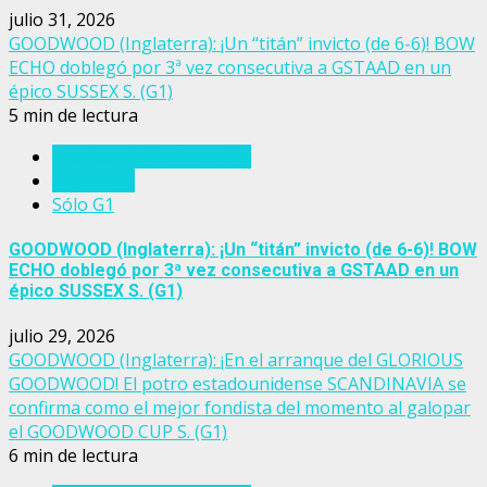
julio 31, 2026
GOODWOOD (Inglaterra): ¡Un “titán” invicto (de 6-6)! BOW
ECHO doblegó por 3ª vez consecutiva a GSTAAD en un
épico SUSSEX S. (G1)
5 min de lectura
Eventos del turf mundial
Inglaterra
Sólo G1
GOODWOOD (Inglaterra): ¡Un “titán” invicto (de 6-6)! BOW
ECHO doblegó por 3ª vez consecutiva a GSTAAD en un
épico SUSSEX S. (G1)
julio 29, 2026
GOODWOOD (Inglaterra): ¡En el arranque del GLORIOUS
GOODWOOD! El potro estadounidense SCANDINAVIA se
confirma como el mejor fondista del momento al galopar
el GOODWOOD CUP S. (G1)
6 min de lectura