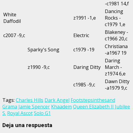
-c1981 14,f
Dancing
White
z1991 -1,e
Rocks -
Daffodil
c1979 1,e
Blakeney -
c2007 -9,c
Electric
c1966 20,c
Christiana
Sparky's Song
c1979 -19
-a1967 19
Daring
z1990 -9,c
Daring Ditty
March -
z1974 6,e
Dawn Ditty
c1985 -9,c
-a1979 9,c
Tags:
Charles Hills
Dark Angel
Footstepsinthesand
Grama
Jamie Spencer
Khaadem
Queen Elizabeth II Jubilee
S.
Royal Ascot
Solo G1
Deja una respuesta