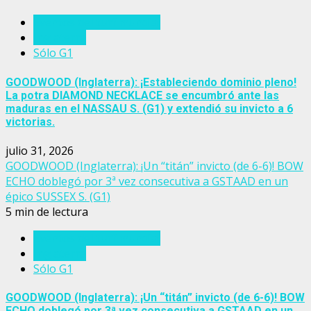
Eventos del turf mundial
Inglaterra
Sólo G1
GOODWOOD (Inglaterra): ¡Estableciendo dominio pleno!
La potra DIAMOND NECKLACE se encumbró ante las
maduras en el NASSAU S. (G1) y extendió su invicto a 6
victorias.
julio 31, 2026
GOODWOOD (Inglaterra): ¡Un “titán” invicto (de 6-6)! BOW
ECHO doblegó por 3ª vez consecutiva a GSTAAD en un
épico SUSSEX S. (G1)
5 min de lectura
Eventos del turf mundial
Inglaterra
Sólo G1
GOODWOOD (Inglaterra): ¡Un “titán” invicto (de 6-6)! BOW
ECHO doblegó por 3ª vez consecutiva a GSTAAD en un