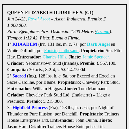
QUEEN ELIZABETH II JUBILEE S. (G1)
Jun 24-23,
Royal Ascot
– Ascot, Inglaterra. Premio: £
1.000.000.
Para: Ejemplares 4a+. Distancia: 1200 Metros (
Grama
).
Tiempo: 1:12.42. Pista: Buena a Firme.
1°
KHAADEM
(Irl), 131 lbs, m. c. 7a, por
Dark Angel
en
White Daffodil, por
Footstepsinthesand
.
Propietario:
Sra. Fitri
Hay.
Entrenador:
Charles Hills
.
Jinete:
Jamie Spencer
.
Criador:
Yeomanstown Stud (Irlanda).
Premio:
£ 567.100.
Campaña:
30 acts., 8-2-4, US$ 1.427.004.
2°
Sacred
(Ing), 128 lbs, h. c. 5a, por Exceed and Excel en
Sacre Caroline, por Blame.
Propietario:
Cheveley Park Stud.
Entrenador:
William Haggas.
Jinete:
Tom Marquand.
Criador:
Cheveley Park Stud Ltd. (Inglaterra) – Llegó a
Pescuezo.
Premio:
£ 215.000.
3°
Highfield Princess
(Fra), 128 lbs, h. c. 6a, por Night of
Thunder en Pure Illusion, por Danehill.
Propietario:
Trainers
House Enterprises Ltd.
Entrenador:
John Quinn.
Jinete:
Jason Hart.
Criador:
Trainers House Enterprises Ltd.