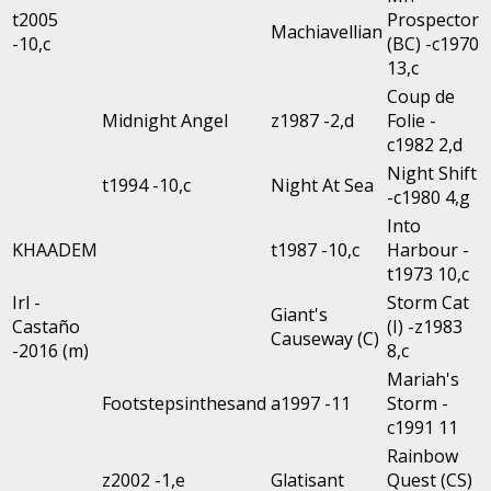
t2005
Prospector
Machiavellian
-10,c
(BC) -c1970
13,c
Coup de
Midnight Angel
z1987 -2,d
Folie -
c1982 2,d
Night Shift
t1994 -10,c
Night At Sea
-c1980 4,g
Into
KHAADEM
t1987 -10,c
Harbour -
t1973 10,c
Irl -
Storm Cat
Giant's
Castaño
(I) -z1983
Causeway (C)
-2016 (m)
8,c
Mariah's
Footstepsinthesand
a1997 -11
Storm -
c1991 11
Rainbow
z2002 -1,e
Glatisant
Quest (CS)