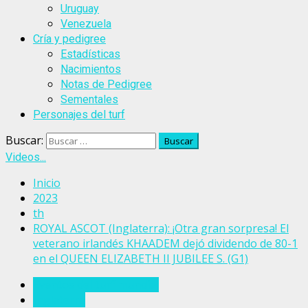
Uruguay
Venezuela
Cría y pedigree
Estadísticas
Nacimientos
Notas de Pedigree
Sementales
Personajes del turf
Buscar:
Videos...
Inicio
2023
th
ROYAL ASCOT (Inglaterra): ¡Otra gran sorpresa! El
veterano irlandés KHAADEM dejó dividendo de 80-1
en el QUEEN ELIZABETH II JUBILEE S. (G1)
Eventos del turf mundial
Inglaterra