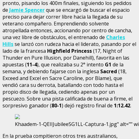
pronto, pisando los 400m finales, siguiendo los pedidos
de
Jamie Spencer
que se encargó de buscar el espacio
preciso para dejar correr libre hacia la llegada de su
veterano compañero. Emprendiendo solvente
atropellada entonces, accionando por centro de cancha,
una vez libre de obstáculos, el entrenado de
Charles
Hills
se lanzó con rudeza hacia el liderato, pasando por el
lado de la francesa
Highfield Princess
(17, Night of
Thunder en Pure Illusion, por Danehill), favorita en las
apuestas (
11-4
), que realizaba su 2° intento
G1
de la
semana, y debiendo fajarse con la inglesa
Sacred
(18,
Exceed and Excel en Sacre Caroline, por Blame), que
vendió cara su derrota, batallando con todo hasta el
propio disco de llegada, cediendo apenas por un
pescuezo. Sobre una pista calificada de buena a firme, el
sorpresivo ganador (
80-1
) dejó registro final de
1:12.42
.
Khaadem-1-QEIIJubileeSG1LL-Captura-1.jpg" alt="" w
En la prueba compitieron otros tres australianos,