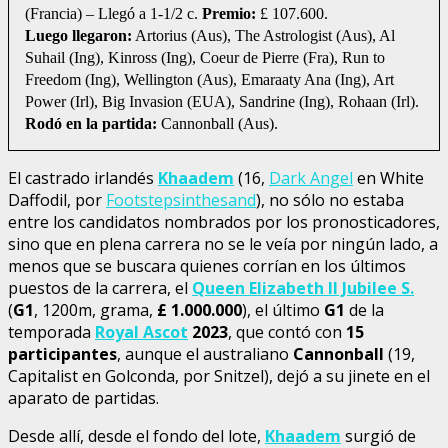
(Francia) – Llegó a 1-1/2 c.
Premio:
£ 107.600.
Luego llegaron:
Artorius (Aus), The Astrologist (Aus), Al
Suhail (Ing), Kinross (Ing), Coeur de Pierre (Fra), Run to
Freedom (Ing), Wellington (Aus), Emaraaty Ana (Ing), Art
Power (Irl), Big Invasion (EUA), Sandrine (Ing), Rohaan (Irl).
Rodó en la partida:
Cannonball (Aus).
El castrado irlandés
Khaadem
(16,
Dark Angel
en White
Daffodil, por
Footstepsinthesand
), no sólo no estaba
entre los candidatos nombrados por los pronosticadores,
sino que en plena carrera no se le veía por ningún lado, a
menos que se buscara quienes corrían en los últimos
puestos de la carrera, el
Queen Elizabeth II Jubilee S.
(
G1
, 1200m, grama,
£
1.000.000
), el último
G1
de la
temporada
Royal Ascot
2023
, que contó con
15
participantes
, aunque el australiano
Cannonball
(19,
Capitalist en Golconda, por Snitzel), dejó a su jinete en el
aparato de partidas.
Desde allí, desde el fondo del lote,
Khaadem
surgió de