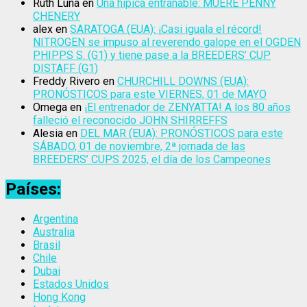
Ruth Luna
en
Una hípica entrañable: MUERE PENNY
CHENERY
alex
en
SARATOGA (EUA): ¡Casi iguala el récord!
NITROGEN se impuso al reverendo galope en el OGDEN
PHIPPS S. (G1) y tiene pase a la BREEDERS’ CUP
DISTAFF (G1)
Freddy Rivero
en
CHURCHILL DOWNS (EUA):
PRONÓSTICOS para este VIERNES, 01 de MAYO
Omega
en
¡El entrenador de ZENYATTA! A los 80 años
falleció el reconocido JOHN SHIRREFFS
Alesia
en
DEL MAR (EUA): PRONÓSTICOS para este
SÁBADO, 01 de noviembre, 2ª jornada de las
BREEDERS’ CUPS 2025, el día de los Campeones
Países:
Argentina
Australia
Brasil
Chile
Dubai
Estados Unidos
Hong Kong