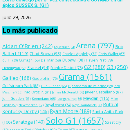
épico SUSSEX S. (G1)
julio 29, 2026
Lo más publicado
Arena
(797)
Aidan O'Brien
(242)
Bob
Aqueduct
(54)
Baffert
(119)
Chad Brown
(98)
Charles Appleby
(72)
Chris Waller
(67)
Dubawi
(98)
Flavien Prat
(78)
Curragh
(68)
Del Mar
(68)
Curlin
(59)
G2
(280)
G3
(250)
Frankel
(94)
Frankie Dettori
(75)
Flemington
(56)
Grama
(1561)
Galileo
(168)
Godolphin
(76)
Gulfstream Park
(88)
Gun Runner
(65)
Hipódromo de Palermo
(59)
Into
Irad Ortiz Jr.
(81)
Javier Castellano
(87)
Mischief
(65)
James McDonald
(56)
Meydan
(115)
John Gosden
(67)
Keeneland
(65)
Longchamp
(56)
Mike
Ruta al
Royal Ascot
(74)
Smith
(57)
Newmarket
(62)
Royal Randwick
(56)
Ryan Moore
(189)
Kentucky Derby
(146)
Santa Anita Park
Solo G1
(1657)
Saratoga
(140)
(106)
Street Cry
Todd Pletcher
(90)
(69)
Tokyo
(67)
Tapit
(58)
William Buick
(61)