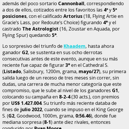
además del poco sortario
Cannonball
, correspondiendo
a dos de ellos, cotizados entre los favoritos las
4
ª
y
5
ª
posiciones
, con el calificado
Artorius
(18, Flying Artie en
Gracie’s Lass, por Redoute’s Choice) figurando
4°
y el
castrado
The Astrologist
(16, Zoustar en Aquada, por
Flying Spur) quedando
5°
.
Lo sorpresivo del triunfo de
Khaadem
, hasta ahora
ganador
G2
, se sustenta en sus ocho derrotas
consecutivas antes de este evento, aunque en su más
reciente fue capaz de figurar
3°
en el Cathedral S.
(
Listado
, Salisbury, 1200m, grama,
mayo/27
), su primera
salida luego de un receso de tres meses sin correr, sin
dudas, una carrera de mucha menor categoría que este
compromiso, que le sube al nivel de los ganadores
G1
,
colocando su campaña en
8-2-4
(30 acts.), con premios
por
US$ 1.427.004
. Su triunfo más reciente databa de
fines de
julio 2022
, cuando se impuso en el King George
S. (
G2
, Goodwood, 1000m, grama,
0:56.46
), donde fue
mediana sorpresa (
8-1
) ante diez rivales, entonces
conducido por
Ryan Moore
.