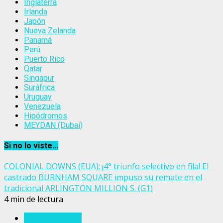
Inglaterra
Irlanda
Japón
Nueva Zelanda
Panamá
Perú
Puerto Rico
Qatar
Singapur
Suráfrica
Uruguay
Venezuela
Hipódromos
MEYDAN (Dubai)
Si no lo viste...
COLONIAL DOWNS (EUA): ¡4° triunfo selectivo en fila! El
castrado BURNHAM SQUARE impuso su remate en el
tradicional ARLINGTON MILLION S. (G1)
4 min de lectura
Estados Unidos