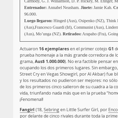
Carmody, G. J. Williamson, D. P. Hickey, M. Etinger, M
Entrenador:
Annabel Neasham.
Jinete:
Jamie Kah.
Cr
96.000.
Luego llegaron:
Hinged (Aus), Osipenko (NZ), Think It
(Aus),Francesco Guardi (Irl), Communist (Aus), Linde
(Aus), Mo’unga (NZ).
Retirados:
Arapaho (Fra), Going G
Actuaron
16 ejemplares
en el primer cotejo
G1
d
prueba homenaje a la más grande corredora de lo
grama,
Aus$ 1.000.000
). No era factible pensar 
ocupando los dos primeros lugares. Sin embargo
Street Cry en Vegas Showgirl, por Al Akbar) fue bli
y los resultados no pudieron ser mejores: no sólo
de los primeros cinco salieron de su cuadra a la 
vida, triunfando nada más que en la prueba “home
¡Fenomenal!
Fangirl
(18,
Sebring
en Little Surfer Girl, por
Enco
por delante de cinco rivales durante toda la prim