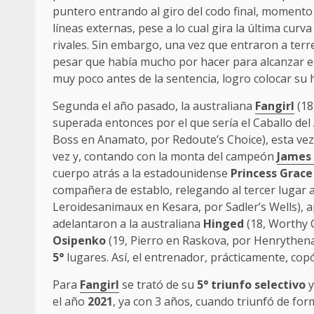
puntero entrando al giro del codo final, momento
líneas externas, pese a lo cual gira la última cur
rivales. Sin embargo, una vez que entraron a ter
pesar que había mucho por hacer para alcanzar e
muy poco antes de la sentencia, logro colocar su h
Segunda el año pasado, la australiana
Fangirl
(18
superada entonces por el que sería el Caballo de
Boss en Anamato, por Redoute’s Choice), esta ve
vez y, contando con la monta del campeón
James
cuerpo atrás a la estadounidense
Princess Grace
compañera de establo, relegando al tercer lugar 
Leroidesanimaux en Kesara, por Sadler’s Wells), 
adelantaron a la australiana
Hinged
(18, Worthy 
Osipenko
(19, Pierro en Raskova, por Henrythen
5°
lugares. Así, el entrenador, prácticamente, cop
Para
Fangirl
se trató de su
5° triunfo selectivo
y
el año
2021
, ya con 3 años, cuando triunfó de form