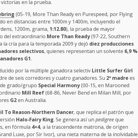
 victorias en la prueba.
ebring
(05-19, More Than Ready en Purespeed, por Flying
ndo en distancias entre 1000m y 1400m, incluyendo el
ardens, 1200m, grama,
1:12.80
), la prueba de mayor
o del extraordinario
More Than Ready
(97-22, Southern
 la cría para la temporada 2009 y dejó
diez producciones
nadores selectivos
, quienes representan un solvente
6,9 %
ganadores G1
.
ucido por la múltiple ganadora selectiv
Little Surfer Girl
dre de seis corredores y cuatro ganadores. Su
2
ª madre
es
 de grado/grupo
Special Harmony
(00-15, en Marooned
aordinario
Mill Reef
(68-86, Never Bend en Milan Mill, por
dores
G2
en Australia.
il To Reason-Northern Dancer
, que replica el patrón que
versión
Halo-Fairy King
. Se genera así un
pedigree
que
os, en fórmula
4×4
, a la trascendente matrona, de origen
rand Luxe, por Sir Ivor), una nieta materna de la inolvidable