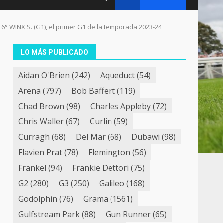
 6° WINX S. (G1), el primer G1 de la temporada 2023-24
LO MÁS PUBLICADO
Aidan O'Brien
(242)
Aqueduct
(54)
Arena
(797)
Bob Baffert
(119)
Chad Brown
(98)
Charles Appleby
(72)
Chris Waller
(67)
Curlin
(59)
Curragh
(68)
Del Mar
(68)
Dubawi
(98)
Flavien Prat
(78)
Flemington
(56)
Frankel
(94)
Frankie Dettori
(75)
G2
(280)
G3
(250)
Galileo
(168)
Godolphin
(76)
Grama
(1561)
Gulfstream Park
(88)
Gun Runner
(65)