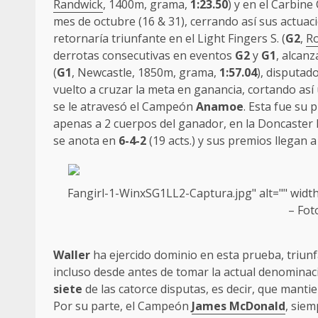
Randwick
, 1400m, grama,
1:23.50
) y en el Carbine 
mes de octubre (16 & 31), cerrando así sus actua
retornaría triunfante en el Light Fingers S. (
G2
,
Ro
derrotas consecutivas en eventos
G2
y
G1
, alcan
(
G1
, Newcastle, 1850m, grama,
1:57.04
), disputad
vuelto a cruzar la meta en ganancia, cortando así 
se le atravesó el Campeón
Anamoe
. Esta fue su
apenas a 2 cuerpos del ganador, en la Doncaster M
se anota en
6-4-2
(19 acts.) y sus premios llegan 
Fangirl-1-WinxSG1LL2-Captura.jpg" alt="" widt
– Fot
Waller
ha ejercido dominio en esta prueba, triu
incluso desde antes de tomar la actual denominac
siete
de las catorce disputas, es decir, que mantie
Por su parte, el Campeón
James McDonald
, siem