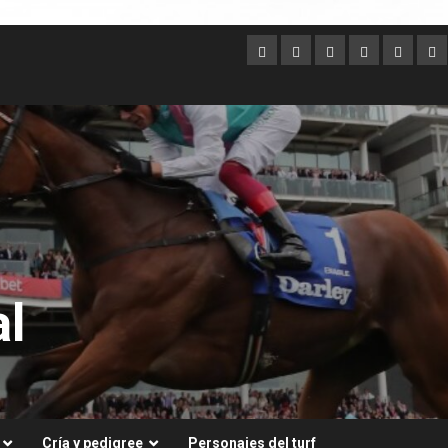
Argentina
Australia
Brasil
Chile
Dubai
Es
Un
l
Cría y pedigree
Personajes del turf