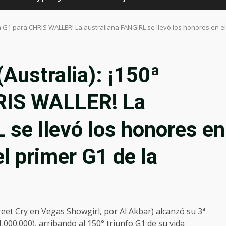
a G1 para CHRIS WALLER! La australiana FANGIRL se llevó los honores en el
ustralia): ¡150ª
HRIS WALLER! La
 se llevó los honores en
el primer G1 de la
reet Cry en Vegas Showgirl, por Al Akbar) alcanzó su 3ª
.000.000), arribando al 150° triunfo G1 de su vida