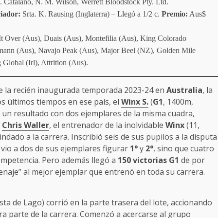
. Catalano, N. M. Wilson, Werrett Bloodstock Pty. Ltd.
iador:
Srta. K. Rausing (Inglaterra) – Llegó a 1/2 c.
Premio:
Aus$
 Over (Aus), Duais (Aus), Montefilia (Aus), King Colorado
rmann (Aus), Navajo Peak (Aus), Major Beel (NZ), Golden Mile
lobal (Irl), Attrition (Aus).
e la recién inaugurada temporada 2023-24 en
Australia
, la
s últimos tiempos en ese país, el
Winx S.
(
G1
, 1400m,
en un resultado con dos ejemplares de la misma cuadra,
,
Chris Waller
, el entrenador de la inolvidable
Winx
(11,
ndado a la carrera. Inscribió seis de sus pupilos a la disputa
 vio a dos de sus ejemplares figurar
1°
y
2°
, sino que cuatro
competencia. Pero además llegó a
150 victorias G1
de por
naje” al mejor ejemplar que entrenó en toda su carrera.
sta de Lago
) corrió en la parte trasera del lote, accionando
era parte de la carrera. Comenzó a acercarse al grupo