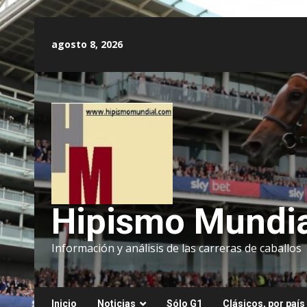
Saltar
al
agosto 8, 2026
contenido
Hipismo Mundia
Información y análisis de las carreras de caballos
Inicio
Noticias
Sólo G1
Clásicos, por país