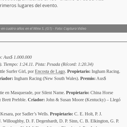
rimeros lugares del evento.
en cuatro años en el Winx S. (G1) - Foto: Captura Video
o: Aus$ 1.000.000
). Tiempo: 1:24.11. Pista: Pesada (Récord: 1:20.34)
ttle Surfer Girl, por
Encosta de Lago
.
Propietario:
Ingham Racing.
iador:
Ingham Racing (New South Wales).
Premio:
Aus$
tie en Masquerade, por Silent Name.
Propietario:
China Horse
:
Brett Prebble.
Criador:
John & Susan Moore (Kentucky) – Llegó
 Kesara, por Sadler’s Wells.
Propietario:
C. E. Holt, P. J.
 J. Willoughby, D. F. Degenhardt, D. P. Sinn, C. B. Elkington, G. P.