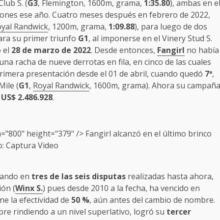
Club S. (
G3
, Flemington, 1600m, grama,
1:35.80
), ambas en e
ciones ese año. Cuatro meses después en febrero de 2022,
yal Randwick
, 1200m, grama,
1:09.88
), para luego de dos
zara su primer triunfo
G1
, al imponerse en el Vinery Stud S.
o el
28 de marzo de 2022
. Desde entonces,
Fangirl
no había
una racha de nueve derrotas en fila, en cinco de las cuales
 primera presentación desde el 01 de abril, cuando quedó
7
ª
,
ile (
G1
,
Royal Randwick
, 1600m, grama). Ahora su campañ
a
US$ 2.486.928
.
h="800" height="379" />
Fangirl
alcanzó en el último brinco
o: Captura Video
nfando en
tres de las seis disputas
realizadas hasta ahora,
ión (
Winx S.
) pues desde 2010 a la fecha, ha vencido en
ne la efectividad de
50 %
, aún antes del cambio de nombre.
pre rindiendo a un nivel superlativo, logró su
tercer