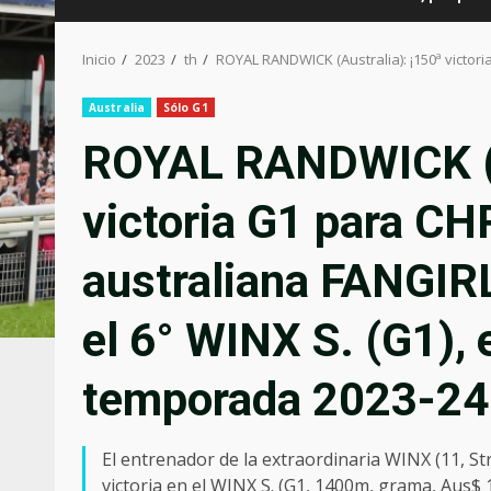
Inicio
2023
th
ROYAL RANDWICK (Australia): ¡150ª victori
Australia
Sólo G1
ROYAL RANDWICK (A
victoria G1 para C
australiana FANGIRL
el 6° WINX S. (G1), 
temporada 2023-24
El entrenador de la extraordinaria WINX (11, St
victoria en el WINX S. (G1, 1400m, grama, Aus$ 1