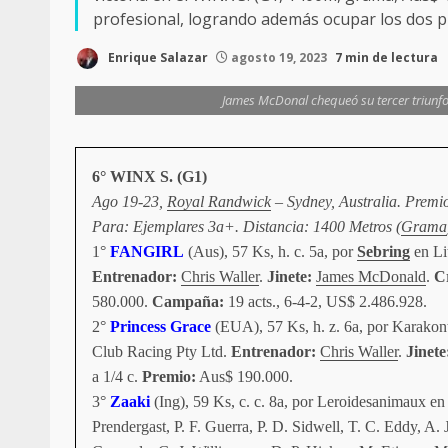
profesional, logrando además ocupar los dos p
Enrique Salazar
agosto 19, 2023
7 min de lectura
James McDonal chequeó su tercer triunfo 
6° WINX S. (G1)
Ago 19-23,
Royal Randwick
– Sydney, Australia. Premi
Para: Ejemplares 3a+. Distancia: 1400 Metros (
Grama
1°
FANGIRL
(Aus), 57 Ks, h. c. 5a, por
Sebring
en Li
Entrenador:
Chris Waller
.
Jinete:
James McDonald
.
Cr
580.000.
Campaña:
19 acts., 6-4-2, US$ 2.486.928.
2°
Princess Grace
(EUA), 57 Ks, h. z. 6a, por Karakon
Club Racing Pty Ltd.
Entrenador:
Chris Waller
.
Jinete
a 1/4 c.
Premio:
Aus$ 190.000.
3°
Zaaki
(Ing), 59 Ks, c. c. 8a, por Leroidesanimaux en
Prendergast, P. F. Guerra, P. D. Sidwell, T. C. Eddy, A.