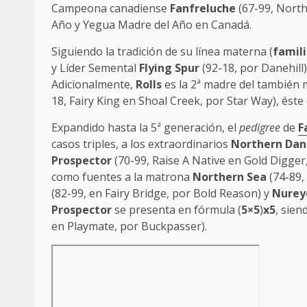
Campeona canadiense
Fanfreluche
(67-99, North
Año y Yegua Madre del Año en Canadá.
Siguiendo la tradición de su línea materna (
famili
y Líder Semental
Flying Spur
(92-18, por Danehill
Adicionalmente,
Rolls
es la 2ª madre del también
18, Fairy King en Shoal Creek, por Star Way), ést
Expandido hasta la 5ª generación, el
pedigree
de
F
casos triples, a los extraordinarios
Northern Dan
Prospector
(70-99, Raise A Native en Gold Digger,
como fuentes a la matrona
Northern Sea
(74-89,
(82-99, en Fairy Bridge, por Bold Reason) y
Nurey
Prospector
se presenta en fórmula (
5×5
)
x5
, sien
en Playmate, por Buckpasser).