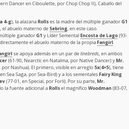
ern Dancer en Ciboulette, por Chop Chop II), Caballo del
a 4-g
), la alazana
Rolls
es la madre del múltiple ganador
G1
), el abuelo materno de
Sebring
, en este caso.
 múltiple ganador
G1
y Líder Semental
Encosta de Lago
(93-
e directamente el abuelo materno de la propia
Fangirl
.
angirl
se apoya además en un par de
linebreds
, en ambos
cer
(61-90, Nearctic en Natalma, por Native Dancer) y
Mr.
 por Nashua). El primero, visible en arreglo
5x
(
4×5
), tiene
 en Sea Saga, por Sea-Bird) y a los sementales
Fairy King
ev
(77-01, en Special, por Forli). Por su parte,
Mr.
do la fuente adicional a
Rolls
el magnífico
Woodman
(83-07,