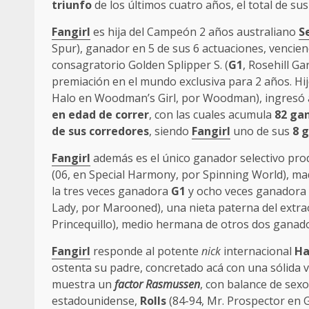
triunfo
de los últimos cuatro años, el total de sus
Fangirl
es hija del Campeón 2 años australiano
S
Spur), ganador en 5 de sus 6 actuaciones, vencie
consagratorio Golden Splipper S. (
G1
, Rosehill G
premiación en el mundo exclusiva para 2 años. Hij
Halo en Woodman’s Girl, por Woodman), ingresó a
en edad de correr
, con las cuales acumula
82 ga
de sus corredores
, siendo
Fangirl
uno de sus
8 
Fangirl
además es el único ganador selectivo prod
(06, en Special Harmony, por Spinning World), ma
la tres veces ganadora
G1
y ocho veces ganadora
Lady, por Marooned), una nieta paterna del extr
Princequillo), medio hermana de otros dos gana
Fangirl
responde al potente
nick
internacional
Ha
ostenta su padre, concretado acá con una sólida 
muestra un
factor
Rasmussen
, con balance de sex
estadounidense,
Rolls
(84-94, Mr. Prospector en G