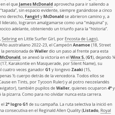
 en el que
James McDonald
aprovecha para ir saliendo a
va “tapada”, sin espacio evidente, siempre ganándose a cinco
reno derecho,
Fangirl
y
McDonald
se abrieron camino y, a
l liderato, lograron amalgamarse como una “máquina” y,
ocico adelante, obteniendo un triunfo para la “historia”.
,
Sebring
en Little Surfer Girl, por
Encosta de Lago
),
l Año australiano 2022-23, el Campeón
Anamoe
(18, Street
z la pensionada de
Waller
dio un paso al frente para esta
 McDonald
, se anexó la victoria en el
Winx S.
(
G1
), dejando 
(17, Karakontie en Masquerade, por Silent Name), su
al cuatro veces ganador
G1
y longevo
Zaaki
(15,
apenas ½ cuerpo detrás de la vencedora. Todos ellos se
Cause en Tints, por Tycoon Ruler) y al potro neozelandés
avigator), también pupilos de
Waller
, quienes ocuparon
4°
y
ó la pizarra. Como para no olvidar nunca esta carrera.
 el
2° logro G1
de su campaña. La ruta selectiva la inició en
a consecutiva en el Reginald Allen Quality (
Listado
,
Royal