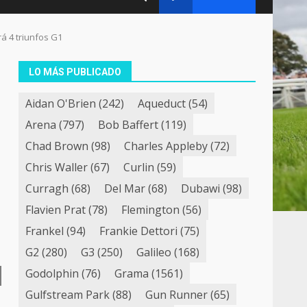
á 4 triunfos G1
LO MÁS PUBLICADO
Aidan O'Brien
(242)
Aqueduct
(54)
Arena
(797)
Bob Baffert
(119)
l
Chad Brown
(98)
Charles Appleby
(72)
Chris Waller
(67)
Curlin
(59)
Curragh
(68)
Del Mar
(68)
Dubawi
(98)
Flavien Prat
(78)
Flemington
(56)
Frankel
(94)
Frankie Dettori
(75)
G2
(280)
G3
(250)
Galileo
(168)
Godolphin
(76)
Grama
(1561)
Gulfstream Park
(88)
Gun Runner
(65)