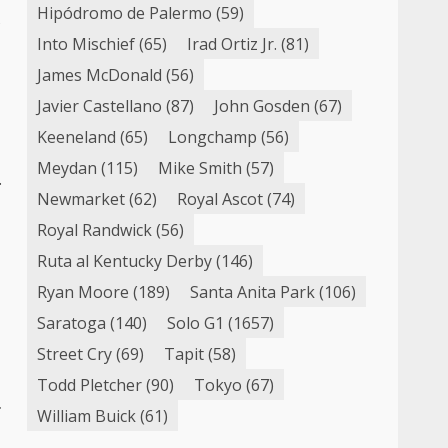
Hipódromo de Palermo
(59)
s
Into Mischief
(65)
Irad Ortiz Jr.
(81)
James McDonald
(56)
Javier Castellano
(87)
John Gosden
(67)
Keeneland
(65)
Longchamp
(56)
Meydan
(115)
Mike Smith
(57)
.
Newmarket
(62)
Royal Ascot
(74)
Royal Randwick
(56)
Ruta al Kentucky Derby
(146)
Ryan Moore
(189)
Santa Anita Park
(106)
Saratoga
(140)
Solo G1
(1657)
Street Cry
(69)
Tapit
(58)
Todd Pletcher
(90)
Tokyo
(67)
r
William Buick
(61)