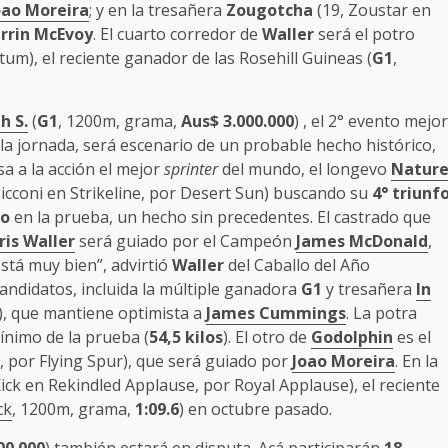
oao Moreira
; y en la tresañera
Zougotcha
(19, Zoustar en
rrin McEvoy
. El cuarto corredor de
Waller
será el potro
um), el reciente ganador de las Rosehill Guineas (
G1
,
th S.
(
G1
, 1200m, grama,
Aus$ 3.000.000
) , el 2° evento mejor
la jornada, será escenario de un probable hecho histórico,
a a la acción el mejor
sprinter
del mundo, el longevo
Natur
icconi en Strikeline, por Desert Sun) buscando su
4° triunf
vo
en la prueba, un hecho sin precedentes. El castrado que
ris Waller
será guiado por el Campeón
James McDonald
,
está muy bien”, advirtió
Waller
del Caballo del Año
andidatos, incluida la múltiple ganadora
G1
y tresañera
In
r), que mantiene optimista a
James Cummings
. La potra
ínimo de la prueba (
54,5 kilos
). El otro de
Godolphin
es el
 por Flying Spur), que será guiado por
Joao Moreira
. En la
Kick en Rekindled Applause, por Royal Applause), el reciente
ck
, 1200m, grama,
1:09.6
) en octubre pasado.