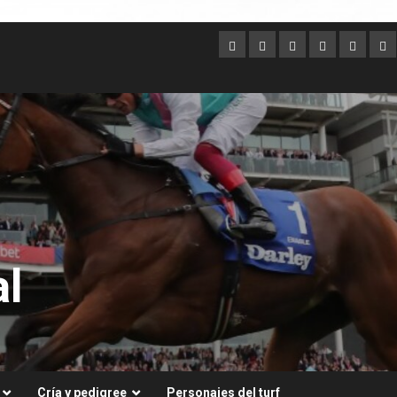
Argentina
Australia
Brasil
Chile
Dubai
Es
Un
l
Cría y pedigree
Personajes del turf