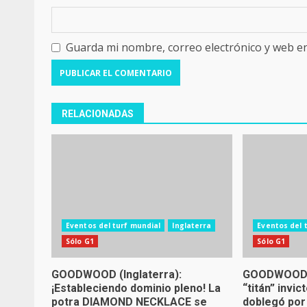
Guarda mi nombre, correo electrónico y web e
RELACIONADAS
Eventos del turf mundial
Inglaterra
Eventos del 
Sólo G1
Sólo G1
GOODWOOD (Inglaterra):
GOODWOOD (I
¡Estableciendo dominio pleno! La
“titán” invi
potra DIAMOND NECKLACE se
doblegó por