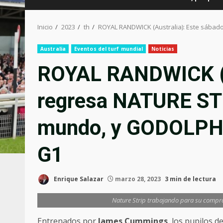
Inicio
2023
th
ROYAL RANDWICK (Australia): Este sábado
Australia
Eventos del turf mundial
Noticias
ROYAL RANDWICK (A
regresa NATURE STRI
mundo, y GODOLPHIN
G1
Enrique Salazar
marzo 28, 2023
3 min de lectura
Nature Strip trabajando para su compro
Entrenados por
James Cummings
, los pupilos d