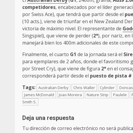
El
Australian Derby
(
G1
, 2400m, grama,
Aus$ 2.0
competidores
, encabezados por el líder generac
por Swiss Ace), que tendrá que partir desde el
pue
(10 acts.), viene de triunfar en el New Zealand Der
victoria de máximo nivel. El representante de
God
Singspiel), que viene de perder (
2°
), por nariz, en
manejará bien los 400m adicionales de este comp
Finalmente, el cuarto
G1
de la jornada será el
Sire
para ejemplares de 2 años, donde el favoritismo 
por Street Cry), que viene de figura
2°
en el consa
corresponderá partir desde el
puesto de pista #
Tags:
Australian Derby
Chris Waller
Cylinder
Doncast
James McDonald
Joao Moreira
Nature Strip
Paulele
Smith S.
Deja una respuesta
Tu dirección de correo electrónico no será publica