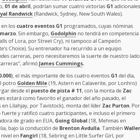
o,
01 de abril
, podrían sumar cuatro victorias
G1
adicionale
yal Randwick
(Randwick, Sydney, New South Wales).
 en los
cuatro eventos
G1
programados, cuyas nóminas
 marzo
. Sin embargo,
Godolphin
no tendrá en competencia
lls of Lora, por Street Cry), ni tampoco al Campeón
e’s Choice). Su entrenador ha recurrido a un equipo
des carreras, pero necesitaremos la suerte de nuestro lado
arreras”, afirmó
James Cummings
.
0.000
), el más importante de los cuatro eventos
G1
del día,
El potro
Golden Mile
(19, Astern en Calaverite, por Lonhro)
argar desde el
puesto de pista # 11
, con la monta de
Zac
ntes estará como favorito el ganador del año pasado, el
 en Lilahjay, por Tavistock), monta del líder
Zac Purton
. Por
fuerte y ratificó cuatro participantes, e incluso el primero
anadora de grado en EUA,
Going Global
(18, Mehmas en
ia, bajo la conducción de
Brenton Avdulla
. También
Walle
 nivel en
Fangirl
(18, Sebring en Little Surfer Girl, por