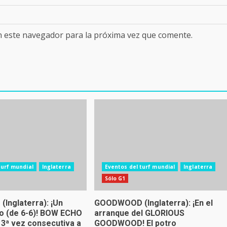
n este navegador para la próxima vez que comente.
turf mundial
Inglaterra
Eventos del turf mundial
Inglaterra
Sólo G1
nglaterra): ¡Un
GOODWOOD (Inglaterra): ¡En el
cto (de 6-6)! BOW ECHO
arranque del GLORIOUS
 3ª vez consecutiva a
GOODWOOD! El potro