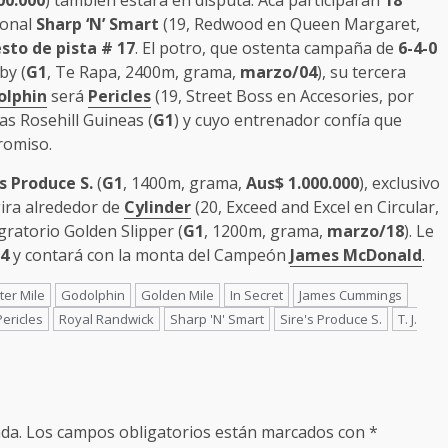
00.000
) también estará en disputa. Acá participarán
18
ional
Sharp ‘N’ Smart
(19, Redwood en Queen Margaret,
sto de pista # 17
. El potro, que ostenta campaña de
6-4-0
by (
G1
, Te Rapa, 2400m, grama,
marzo/04
), su tercera
olphin
será
Pericles
(19, Street Boss en Accesories, por
 las Rosehill Guineas (
G1
) y cuyo entrenador confía que
romiso.
s Produce S.
(
G1
, 1400m, grama,
Aus$ 1.000.000
), exclusivo
gira alrededor de
Cylinder
(20, Exceed and Excel en Circular,
gratorio Golden Slipper (
G1
, 1200m, grama,
marzo/18
). Le
 4
y contará con la monta del Campeón
James McDonald
.
er Mile
Godolphin
Golden Mile
In Secret
James Cummings
Pericles
Royal Randwick
Sharp 'N' Smart
Sire's Produce S.
T. J.
da.
Los campos obligatorios están marcados con
*