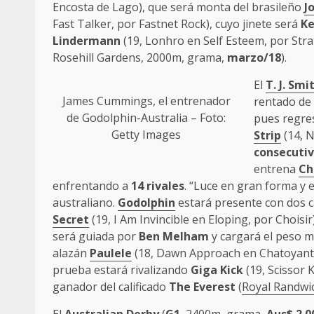
Encosta de Lago), que será monta del brasileño
J
Fast Talker, por Fastnet Rock), cuyo jinete será
Ke
Lindermann
(19, Lonhro en Self Esteem, por Strat
Rosehill Gardens, 2000m, grama,
marzo/18
).
El
T. J. Smi
James Cummings
, el entrenador
rentado de 
de
Godolphin
-Australia – Foto:
pues regres
Getty Images
Strip
(14, N
consecuti
entrena
Ch
enfrentando a
14 rivales
. “Luce en gran forma y 
australiano.
Godolphin
estará presente con dos c
Secret
(19, I Am Invincible en Eloping, por Choisi
será guiada por
Ben Melham
y cargará el peso m
alazán
Paulele
(18, Dawn Approach en Chatoyant,
prueba estará rivalizando
Giga Kick
(19, Scissor 
ganador del calificado
The Everest
(
Royal Randwi