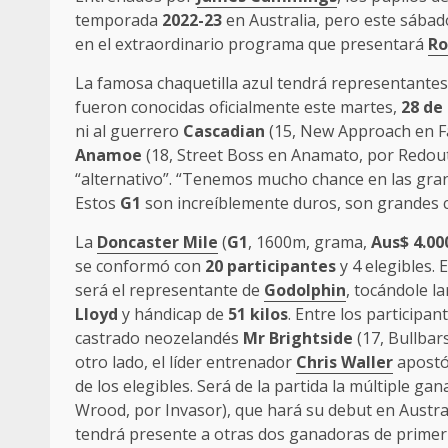
temporada
2022-23
en Australia, pero este sábad
en el extraordinario programa que presentará
Ro
La famosa chaquetilla azul tendrá representantes
fueron conocidas oficialmente este martes,
28 de
ni al guerrero
Cascadian
(15, New Approach en Fa
Anamoe
(18, Street Boss en Anamato, por Redout
“alternativo”. “Tenemos mucho chance en las gran
Estos
G1
son increíblemente duros, son grandes c
La
Doncaster Mile
(
G1
, 1600m, grama,
Aus$ 4.00
se conformó con
20 participantes
y 4 elegibles. 
será el representante de
Godolphin
, tocándole l
Lloyd
y hándicap de
51 kilos
. Entre los participa
castrado neozelandés
Mr Brightside
(17, Bullbars
otro lado, el líder entrenador
Chris Waller
apostó 
de los elegibles. Será de la partida la múltiple g
Wrood, por Invasor), que hará su debut en Austral
tendrá presente a otras dos ganadoras de primer