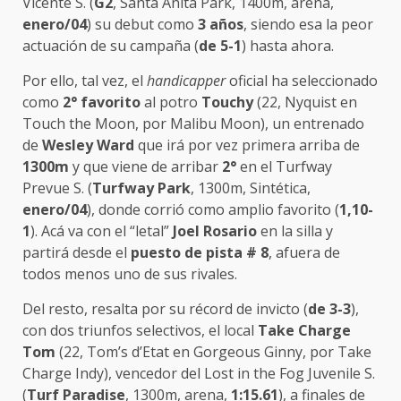
Vicente S. (
G2
, Santa Anita Park, 1400m, arena,
enero/04
) su debut como
3 años
, siendo esa la peor
actuación de su campaña (
de 5-1
) hasta ahora.
Por ello, tal vez, el
handicapper
oficial ha seleccionado
como
2°
favorito
al potro
Touchy
(22, Nyquist en
Touch the Moon, por Malibu Moon), un entrenado
de
Wesley Ward
que irá por vez primera arriba de
1300m
y que viene de arribar
2°
en el Turfway
Prevue S. (
Turfway Park
, 1300m, Sintética,
enero/04
), donde corrió como amplio favorito (
1,10-
1
). Acá va con el “letal”
Joel Rosario
en la silla y
partirá desde el
puesto de pista # 8
, afuera de
todos menos uno de sus rivales.
Del resto, resalta por su récord de invicto (
de 3-3
),
con dos triunfos selectivos, el local
Take Charge
Tom
(22, Tom’s d’Etat en Gorgeous Ginny, por Take
Charge Indy), vencedor del Lost in the Fog Juvenile S.
(
Turf Paradise
, 1300m, arena,
1:15.61
), a finales de