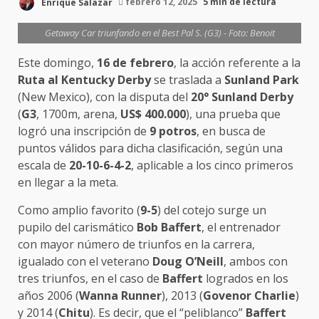
Enrique Salazar
febrero 12, 2025
5 min de lectura
Getaway Car triunfando en el Best Pal S. (G3) - Foto: Benoit
Este domingo,
16 de febrero
, la acción referente a la
Ruta al Kentucky Derby
se traslada a
Sunland Park
(New Mexico), con la disputa del
20° Sunland Derby
(
G3
, 1700m, arena,
US$ 400.000
), una prueba que
logró una inscripción de
9 potros
, en busca de
puntos válidos para dicha clasificación, según una
escala de
20-10-6-4-2
, aplicable a los cinco primeros
en llegar a la meta.
Como amplio favorito (
9-5
) del cotejo surge un
pupilo del carismático
Bob Baffert
, el entrenador
con mayor número de triunfos en la carrera,
igualado con el veterano
Doug O’Neill
, ambos con
tres triunfos, en el caso de
Baffert
logrados en los
años 2006 (
Wanna Runner
), 2013 (
Govenor Charlie
)
y 2014 (
Chitu
). Es decir, que el “peliblanco”
Baffert