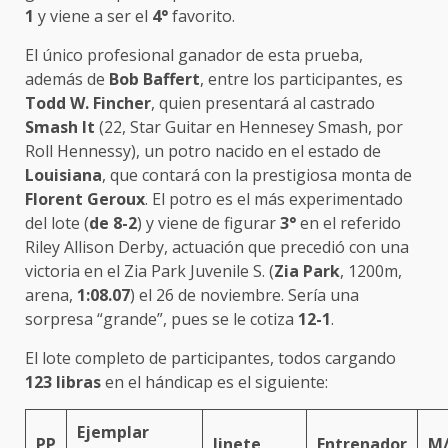
1
y viene a ser el
4°
favorito.
El único profesional ganador de esta prueba,
además de
Bob
Baffert
, entre los participantes, es
Todd W. Fincher
, quien presentará al castrado
Smash It
(22, Star Guitar en Hennesey Smash, por
Roll Hennessy), un potro nacido en el estado de
Louisiana
, que contará con la prestigiosa monta de
Florent Geroux
. El potro es el más experimentado
del lote (
de 8-2
) y viene de figurar
3°
en el referido
Riley Allison Derby, actuación que precedió con una
victoria en el Zia Park Juvenile S. (
Zia Park
, 1200m,
arena,
1:08.07
) el 26 de noviembre. Sería una
sorpresa “grande”, pues se le cotiza
12-1
.
El lote completo de participantes, todos cargando
123 libras
en el hándicap es el siguiente:
Ejemplar
PP
Jinete
Entrenador
M