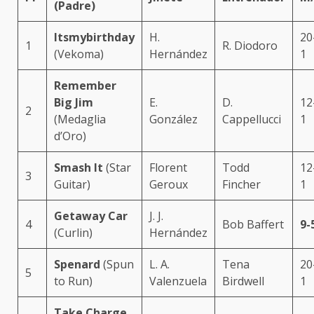
(Padre)
Itsmybirthday
H.
20
1
R. Diodoro
(Vekoma)
Hernández
1
Remember
Big Jim
E.
D.
12
2
(Medaglia
González
Cappellucci
1
d’Oro)
Smash It
(Star
Florent
Todd
12
3
Guitar)
Geroux
Fincher
1
Getaway Car
J. J.
4
Bob Baffert
9-
(Curlin)
Hernández
Spenard
(Spun
L. A.
Tena
20
5
to Run)
Valenzuela
Birdwell
1
Take Charge