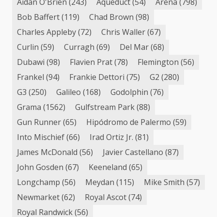
Aidan O'Brien
(243)
Aqueduct
(54)
Arena
(798)
Bob Baffert
(119)
Chad Brown
(98)
Charles Appleby
(72)
Chris Waller
(67)
Curlin
(59)
Curragh
(69)
Del Mar
(68)
Dubawi
(98)
Flavien Prat
(78)
Flemington
(56)
Frankel
(94)
Frankie Dettori
(75)
G2
(280)
G3
(250)
Galileo
(168)
Godolphin
(76)
Grama
(1562)
Gulfstream Park
(88)
Gun Runner
(65)
Hipódromo de Palermo
(59)
Into Mischief
(66)
Irad Ortiz Jr.
(81)
James McDonald
(56)
Javier Castellano
(87)
John Gosden
(67)
Keeneland
(65)
Longchamp
(56)
Meydan
(115)
Mike Smith
(57)
Newmarket
(62)
Royal Ascot
(74)
Royal Randwick
(56)