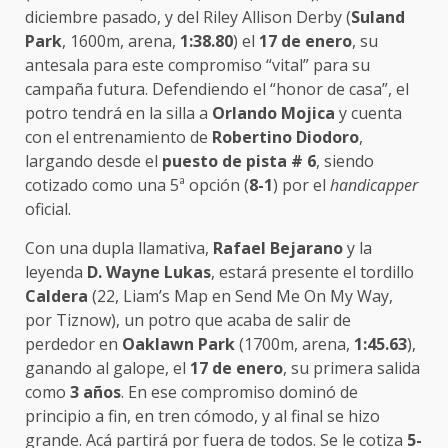
diciembre pasado, y del Riley Allison Derby (
Suland
Park
, 1600m, arena,
1:38.80
) el
17 de enero
, su
antesala para este compromiso “vital” para su
campaña futura. Defendiendo el “honor de casa”, el
potro tendrá en la silla a
Orlando Mojica
y cuenta
con el entrenamiento de
Robertino Diodoro
,
largando desde el
puesto de pista # 6
, siendo
cotizado como una 5ª opción (
8-1
) por el
handicapper
oficial.
Con una dupla llamativa,
Rafael Bejarano
y la
leyenda
D. Wayne Lukas
, estará presente el tordillo
Caldera
(22, Liam’s Map en Send Me On My Way,
por Tiznow), un potro que acaba de salir de
perdedor en
Oaklawn Park
(1700m, arena,
1:45.63
),
ganando al galope, el
17 de enero
, su primera salida
como
3 años
. En ese compromiso dominó de
principio a fin, en tren cómodo, y al final se hizo
grande. Acá partirá por fuera de todos. Se le cotiza
5-