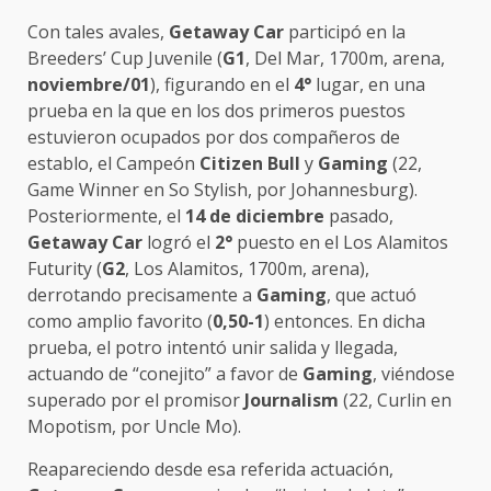
Con tales avales,
Getaway
Car
participó en la
Breeders’ Cup Juvenile (
G1
, Del Mar, 1700m, arena,
noviembre/01
), figurando en el
4°
lugar, en una
prueba en la que en los dos primeros puestos
estuvieron ocupados por dos compañeros de
establo, el Campeón
Citizen Bull
y
Gaming
(22,
Game Winner en So Stylish, por Johannesburg).
Posteriormente, el
14 de diciembre
pasado,
Getaway Car
logró el
2°
puesto en el Los Alamitos
Futurity (
G2
, Los Alamitos, 1700m, arena),
derrotando precisamente a
Gaming
, que actuó
como amplio favorito (
0,50-1
) entonces. En dicha
prueba, el potro intentó unir salida y llegada,
actuando de “conejito” a favor de
Gaming
, viéndose
superado por el promisor
Journalism
(22, Curlin en
Mopotism, por Uncle Mo).
Reapareciendo desde esa referida actuación,