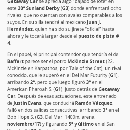
Getaway Car
se aprecia algo “bajado de lote” en
este
20° Sunland Derby
(
G3
) donde enfrentará ocho
rivales, que no cuentan con avales comparables a los
suyos. En su silla tendrá al mexicano
Juan J.
Hernández
, quien ha sido su jinete “oficial” hasta
ahora y le tocará largar desde el
puesto de pista #
4
.
En el papel, el principal contendor que tendría el de
Baffert
parece ser el potro
McKinzie Street
(22,
McKinzie en Karpathos, por Tale of the Cat), un rival
conocido, que le superó en el Del Mar Futurity (
G1
),
arribando
2°
, pero que luego figuró
3°
en el
American Pharoah S. (
G1
), justo detrás de
Getaway
Car
. Después de esas actuaciones, este entrenado
de
Justin Evans
, que conducirá
Ramón Vázquez
,
falló en dos salidas consecutivas, arribando
3°
en el
Bob Hope S. (
G3
, Del Mar, 1400m, arena,
noviembre/17
) y figurando
5° y último
en el San