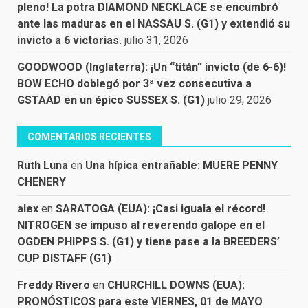
pleno! La potra DIAMOND NECKLACE se encumbró
ante las maduras en el NASSAU S. (G1) y extendió su
invicto a 6 victorias.
julio 31, 2026
GOODWOOD (Inglaterra): ¡Un “titán” invicto (de 6-6)!
BOW ECHO doblegó por 3ª vez consecutiva a
GSTAAD en un épico SUSSEX S. (G1)
julio 29, 2026
COMENTARIOS RECIENTES
Ruth Luna
en
Una hípica entrañable: MUERE PENNY
CHENERY
alex
en
SARATOGA (EUA): ¡Casi iguala el récord!
NITROGEN se impuso al reverendo galope en el
OGDEN PHIPPS S. (G1) y tiene pase a la BREEDERS’
CUP DISTAFF (G1)
Freddy Rivero
en
CHURCHILL DOWNS (EUA):
PRONÓSTICOS para este VIERNES, 01 de MAYO