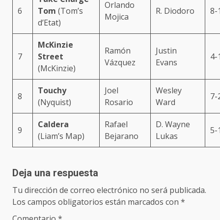
Orlando
6
Tom
(Tom’s
R. Diodoro
8-
Mojica
d’Etat)
McKinzie
Ramón
Justin
7
Street
4-
Vázquez
Evans
(McKinzie)
Touchy
Joel
Wesley
8
7-
(Nyquist)
Rosario
Ward
Caldera
Rafael
D. Wayne
9
5-
(Liam’s Map)
Bejarano
Lukas
Deja una respuesta
Tu dirección de correo electrónico no será publicada.
Los campos obligatorios están marcados con
*
Comentario
*