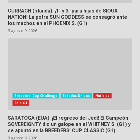
CURRAGH (Irlanda): ¡1° y 3° para hijas de SIOUX
NATION! La potra SUN GODDESS se consagró ante
los machos en el PHOENIX S. (G1)
agosto 9, 2026
Breeders' Cup Challenge
Estados Unidos
Noticias
Sólo G1
SARATOGA (EUA): ¡El regreso del Jedi! El Campeón
SOVEREIGNTY dio un galope en el WHITNEY S. (G1) y
se apuntó en la BREEDERS’ CUP CLASSIC (G1)
agosto 9, 2026