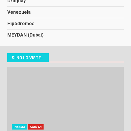
Uruguay
Venezuela
Hipódromos
MEYDAN (Dubai)
SI NO LO VISTE...
Irlanda
Sólo G1