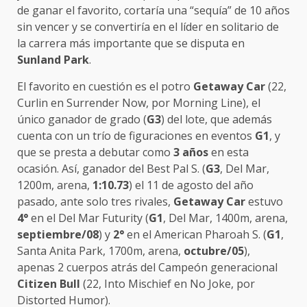
de ganar el favorito, cortaría una “sequía” de 10 años
sin vencer y se convertiría en el líder en solitario de
la carrera más importante que se disputa en
Sunland Park
.
El favorito en cuestión es el potro
Getaway Car
(22,
Curlin en Surrender Now, por Morning Line), el
único ganador de grado (
G3
) del lote, que además
cuenta con un trío de figuraciones en eventos
G1
, y
que se presta a debutar como
3 años
en esta
ocasión. Así, ganador del Best Pal S. (
G3
, Del Mar,
1200m, arena,
1:10.73
) el 11 de agosto del año
pasado, ante solo tres rivales,
Getaway Car
estuvo
4°
en el Del Mar Futurity (
G1
, Del Mar, 1400m, arena,
septiembre/08
) y
2°
en el American Pharoah S. (
G1
,
Santa Anita Park, 1700m, arena,
octubre/05
),
apenas 2 cuerpos atrás del Campeón generacional
Citizen Bull
(22, Into Mischief en No Joke, por
Distorted Humor).