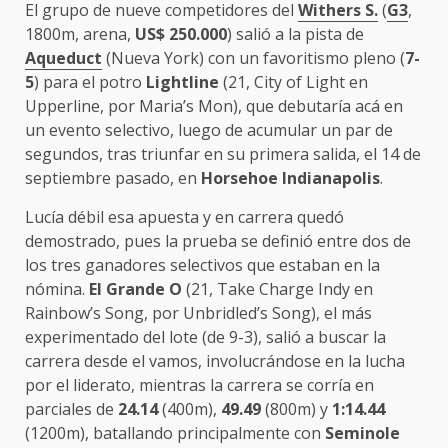
El grupo de nueve competidores del
Withers S.
(
G3
,
1800m, arena,
US$ 250.000
) salió a la pista de
Aqueduct
(Nueva York) con un favoritismo pleno (
7-
5
) para el potro
Lightline
(21, City of Light en
Upperline, por Maria’s Mon), que debutaría acá en
un evento selectivo, luego de acumular un par de
segundos, tras triunfar en su primera salida, el 14 de
septiembre pasado, en
Horsehoe
Indianapolis
.
Lucía débil esa apuesta y en carrera quedó
demostrado, pues la prueba se definió entre dos de
los tres ganadores selectivos que estaban en la
nómina.
El Grande O
(21, Take Charge Indy en
Rainbow’s Song, por Unbridled’s Song), el más
experimentado del lote (de 9-3), salió a buscar la
carrera desde el vamos, involucrándose en la lucha
por el liderato, mientras la carrera se corría en
parciales de
24.14
(400m),
49.49
(800m) y
1:14.44
(1200m), batallando principalmente con
Seminole