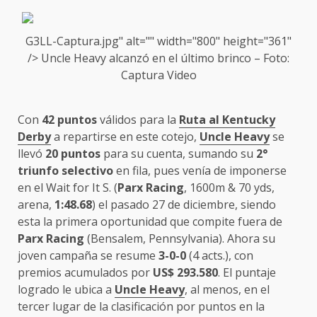
G3LL-Captura.jpg" alt="" width="800" height="361"
/>
Uncle Heavy
alcanzó en el último brinco – Foto:
Captura Video
Con
42 puntos
válidos para la
Ruta al Kentucky
Derby
a repartirse en este cotejo,
Uncle Heavy
se
llevó
20 puntos
para su cuenta, sumando su
2°
triunfo selectivo
en fila, pues venía de imponerse
en el Wait for It S. (
Parx Racing
, 1600m & 70 yds,
arena,
1:48.68
) el pasado 27 de diciembre, siendo
esta la primera oportunidad que compite fuera de
Parx Racing
(Bensalem, Pennsylvania). Ahora su
joven campaña se resume
3-0-0
(4 acts.), con
premios acumulados por
US$ 293.580
. El puntaje
logrado le ubica a
Uncle Heavy
, al menos, en el
tercer lugar de la clasificación por puntos en la