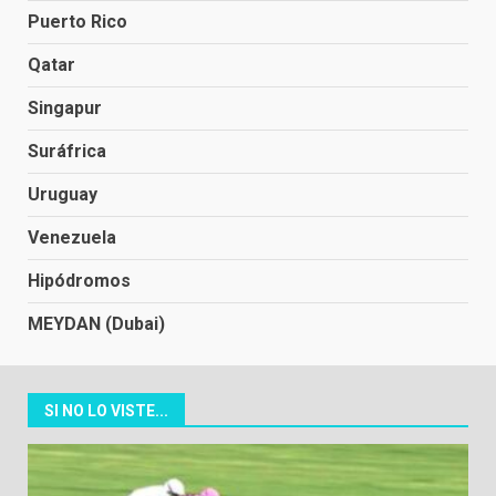
Puerto Rico
Qatar
Singapur
Suráfrica
Uruguay
Venezuela
Hipódromos
MEYDAN (Dubai)
SI NO LO VISTE...