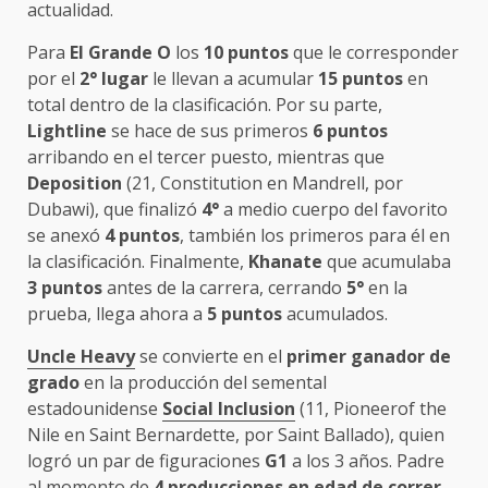
actualidad.
Para
El Grande O
los
10 puntos
que le corresponder
por el
2° lugar
le llevan a acumular
15 puntos
en
total dentro de la clasificación. Por su parte,
Lightline
se hace de sus primeros
6 puntos
arribando en el tercer puesto, mientras que
Deposition
(21, Constitution en Mandrell, por
Dubawi), que finalizó
4°
a medio cuerpo del favorito
se anexó
4 puntos
, también los primeros para él en
la clasificación. Finalmente,
Khanate
que acumulaba
3 puntos
antes de la carrera, cerrando
5°
en la
prueba, llega ahora a
5 puntos
acumulados.
Uncle Heavy
se convierte en el
primer ganador de
grado
en la producción del semental
estadounidense
Social Inclusion
(11, Pioneerof the
Nile en Saint Bernardette, por Saint Ballado), quien
logró un par de figuraciones
G1
a los 3 años. Padre
al momento de
4 producciones en edad de correr
,