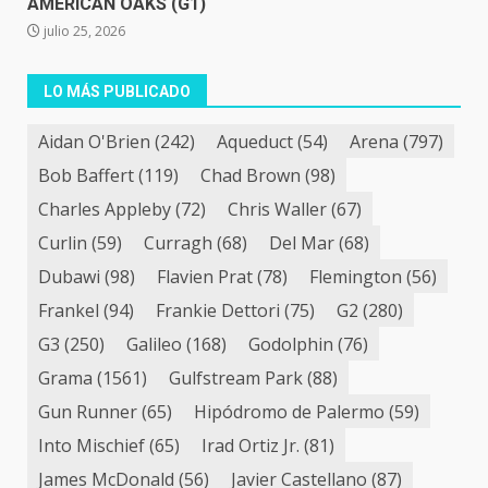
AMERICAN OAKS (G1)
julio 25, 2026
LO MÁS PUBLICADO
Aidan O'Brien
(242)
Aqueduct
(54)
Arena
(797)
Bob Baffert
(119)
Chad Brown
(98)
Charles Appleby
(72)
Chris Waller
(67)
Curlin
(59)
Curragh
(68)
Del Mar
(68)
Dubawi
(98)
Flavien Prat
(78)
Flemington
(56)
Frankel
(94)
Frankie Dettori
(75)
G2
(280)
G3
(250)
Galileo
(168)
Godolphin
(76)
Grama
(1561)
Gulfstream Park
(88)
Gun Runner
(65)
Hipódromo de Palermo
(59)
Into Mischief
(65)
Irad Ortiz Jr.
(81)
James McDonald
(56)
Javier Castellano
(87)