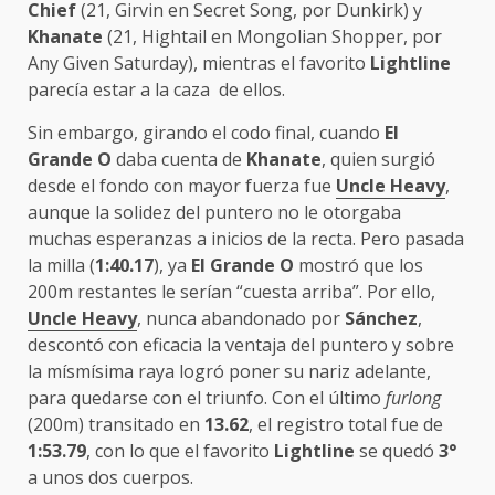
Chief
(21, Girvin en Secret Song, por Dunkirk) y
Khanate
(21, Hightail en Mongolian Shopper, por
Any Given Saturday), mientras el favorito
Lightline
parecía estar a la caza de ellos.
Sin embargo, girando el codo final, cuando
El
Grande O
daba cuenta de
Khanate
, quien surgió
desde el fondo con mayor fuerza fue
Uncle Heavy
,
aunque la solidez del puntero no le otorgaba
muchas esperanzas a inicios de la recta. Pero pasada
la milla (
1:40.17
), ya
El Grande O
mostró que los
200m restantes le serían “cuesta arriba”. Por ello,
Uncle Heavy
, nunca abandonado por
Sánchez
,
descontó con eficacia la ventaja del puntero y sobre
la mísmísima raya logró poner su nariz adelante,
para quedarse con el triunfo. Con el último
furlong
(200m) transitado en
13.62
, el registro total fue de
1:53.79
, con lo que el favorito
Lightline
se quedó
3°
a unos dos cuerpos.