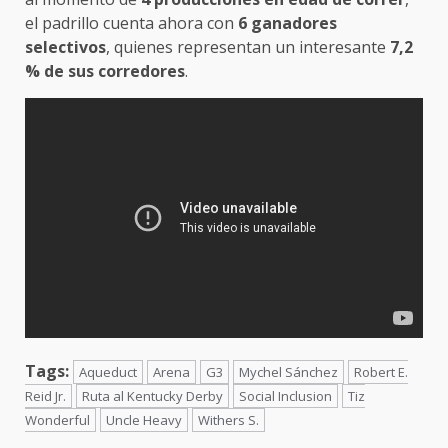
el padrillo cuenta ahora con
6 ganadores
selectivos
, quienes representan un interesante
7,2
% de sus corredores
.
Tags:
Aqueduct
Arena
G3
Mychel Sánchez
Robert E.
Reid Jr.
Ruta al Kentucky Derby
Social Inclusion
Tiz
Wonderful
Uncle Heavy
Withers S.