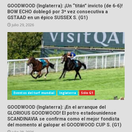
GOODWOOD (Inglaterra): ¡Un “titán” invicto (de 6-6)!
BOW ECHO doblegó por 3ª vez consecutiva a
GSTAAD en un épico SUSSEX S. (G1)
julio 29, 2026
Eventos del turf mundial
Inglaterra
Sólo G1
GOODWOOD (Inglaterra): ¡En el arranque del
GLORIOUS GOODWOOD! El potro estadounidense
SCANDINAVIA se confirma como el mejor fondista
del momento al galopar el GOODWOOD CUP S. (G1)