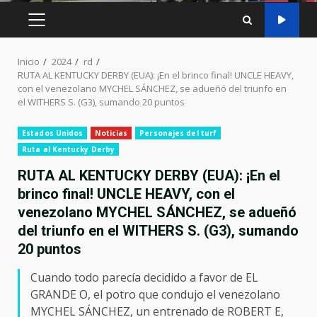
MENÚ
PRINCIPAL
Inicio
2024
rd
RUTA AL KENTUCKY DERBY (EUA): ¡En el brinco final! UNCLE HEAVY,
con el venezolano MYCHEL SÁNCHEZ, se adueñó del triunfo en
el WITHERS S. (G3), sumando 20 puntos
Estados Unidos
Noticias
Personajes del turf
Ruta al Kentucky Derby
RUTA AL KENTUCKY DERBY (EUA): ¡En el
brinco final! UNCLE HEAVY, con el
venezolano MYCHEL SÁNCHEZ, se adueñó
del triunfo en el WITHERS S. (G3), sumando
20 puntos
Cuando todo parecía decidido a favor de EL
GRANDE O, el potro que condujo el venezolano
MYCHEL SÁNCHEZ, un entrenado de ROBERT E,