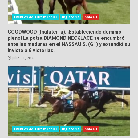
Eventos del turf mundial
Inglaterra
Sólo G1
GOODWOOD (Inglaterra): ¡Estableciendo dominio
pleno! La potra DIAMOND NECKLACE se encumbró
ante las maduras en el NASSAU S. (G1) y extendió su
invicto a 6 victorias.
julio 31, 2026
Eventos del turf mundial
Inglaterra
Sólo G1