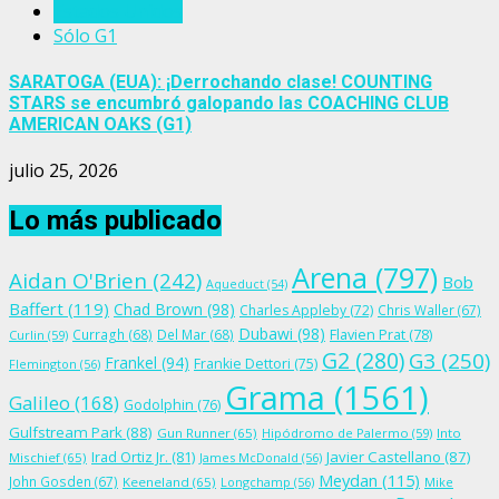
Estados Unidos
Sólo G1
SARATOGA (EUA): ¡Derrochando clase! COUNTING
STARS se encumbró galopando las COACHING CLUB
AMERICAN OAKS (G1)
julio 25, 2026
Lo más publicado
Arena
(797)
Aidan O'Brien
(242)
Bob
Aqueduct
(54)
Baffert
(119)
Chad Brown
(98)
Charles Appleby
(72)
Chris Waller
(67)
Dubawi
(98)
Flavien Prat
(78)
Curragh
(68)
Del Mar
(68)
Curlin
(59)
G2
(280)
G3
(250)
Frankel
(94)
Frankie Dettori
(75)
Flemington
(56)
Grama
(1561)
Galileo
(168)
Godolphin
(76)
Gulfstream Park
(88)
Gun Runner
(65)
Hipódromo de Palermo
(59)
Into
Irad Ortiz Jr.
(81)
Javier Castellano
(87)
Mischief
(65)
James McDonald
(56)
Meydan
(115)
John Gosden
(67)
Keeneland
(65)
Longchamp
(56)
Mike