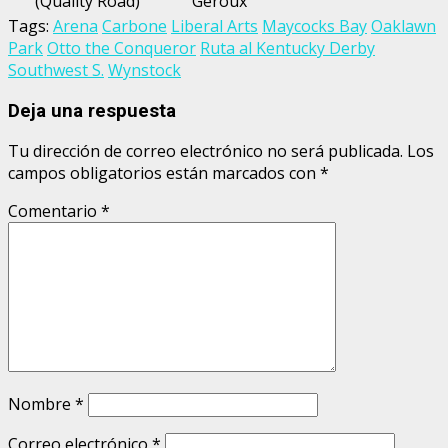
(Quality Road)
Geroux
Tags:
Arena
Carbone
Liberal Arts
Maycocks Bay
Oaklawn
Park
Otto the Conqueror
Ruta al Kentucky Derby
Southwest S.
Wynstock
Deja una respuesta
Tu dirección de correo electrónico no será publicada.
Los
campos obligatorios están marcados con
*
Comentario
*
Nombre
*
Correo electrónico
*