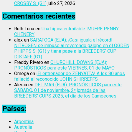
CROSBY S. (G1)
julio 27, 2026
Comentarios recientes
Ruth Luna
en
Una hípica entrañable: MUERE PENNY
CHENERY
alex
en
SARATOGA (EUA): ¡Casi iguala el récord!
NITROGEN se impuso al reverendo galope en el OGDEN
PHIPPS S. (G1) y tiene pase a la BREEDERS’ CUP
DISTAFF (G1)
Freddy Rivero
en
CHURCHILL DOWNS (EUA):
PRONÓSTICOS para este VIERNES, 01 de MAYO
Omega
en
¡El entrenador de ZENYATTA! A los 80 años
falleció el reconocido JOHN SHIRREFFS
Alesia
en
DEL MAR (EUA): PRONÓSTICOS para este
SÁBADO, 01 de noviembre, 2ª jornada de las
BREEDERS’ CUPS 2025, el día de los Campeones
Países:
Argentina
Australia