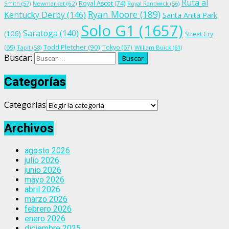
Ruta al
Royal Ascot
(74)
Smith
(57)
Newmarket
(62)
Royal Randwick
(56)
Ryan Moore
(189)
Kentucky Derby
(146)
Santa Anita Park
Solo G1
(1657)
Saratoga
(140)
(106)
Street Cry
Todd Pletcher
(90)
(69)
Tokyo
(67)
Tapit
(58)
William Buick
(61)
Buscar:
Categorías
Categorías
Archivos
agosto 2026
julio 2026
junio 2026
mayo 2026
abril 2026
marzo 2026
febrero 2026
enero 2026
diciembre 2025