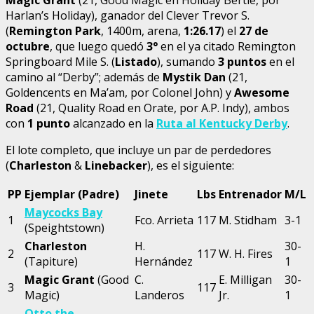
Harlan’s Holiday), ganador del Clever Trevor S.
(
Remington Park
, 1400m, arena,
1:26.17
) el
27 de
octubre
, que luego quedó
3°
en el ya citado Remington
Springboard Mile S. (
Listado
), sumando
3 puntos
en el
camino al “Derby”; además de
Mystik Dan
(21,
Goldencents en Ma’am, por Colonel John) y
Awesome
Road
(21, Quality Road en Orate, por A.P. Indy), ambos
con
1 punto
alcanzado en la
Ruta al Kentucky Derby
.
El lote completo, que incluye un par de perdedores
(
Charleston
&
Linebacker
), es el siguiente:
PP
Ejemplar (Padre)
Jinete
Lbs
Entrenador
M/L
Maycocks Bay
1
Fco. Arrieta
117
M. Stidham
3-1
(Speightstown)
Charleston
H.
30-
2
117
W. H. Fires
(Tapiture)
Hernández
1
Magic Grant
(Good
C.
E. Milligan
30-
3
117
Magic)
Landeros
Jr.
1
Otto the