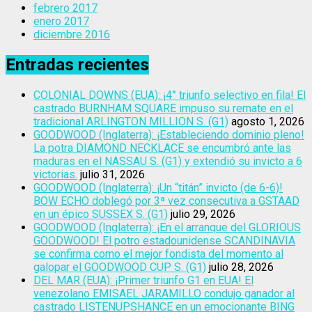
febrero 2017
enero 2017
diciembre 2016
Entradas recientes
COLONIAL DOWNS (EUA): ¡4° triunfo selectivo en fila! El
castrado BURNHAM SQUARE impuso su remate en el
tradicional ARLINGTON MILLION S. (G1)
agosto 1, 2026
GOODWOOD (Inglaterra): ¡Estableciendo dominio pleno!
La potra DIAMOND NECKLACE se encumbró ante las
maduras en el NASSAU S. (G1) y extendió su invicto a 6
victorias.
julio 31, 2026
GOODWOOD (Inglaterra): ¡Un “titán” invicto (de 6-6)!
BOW ECHO doblegó por 3ª vez consecutiva a GSTAAD
en un épico SUSSEX S. (G1)
julio 29, 2026
GOODWOOD (Inglaterra): ¡En el arranque del GLORIOUS
GOODWOOD! El potro estadounidense SCANDINAVIA
se confirma como el mejor fondista del momento al
galopar el GOODWOOD CUP S. (G1)
julio 28, 2026
DEL MAR (EUA): ¡Primer triunfo G1 en EUA! El
venezolano EMISAEL JARAMILLO condujo ganador al
castrado LISTENUPSHANCE en un emocionante BING