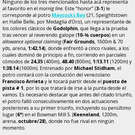
Ninguno de los tres mencionados hasta acá representa
al favorito en el
mornig line
. Este “honor” (
3-1
) le
corresponde al potro
Maycocks Bay
(21, Speightstown
en Hallie Belle, por Medaglia d’Oro), un representante de
los colores clásicos de
Godolphin
, que llega a la prueba
tras vencer al reverendo galope (
10-¾ cuerpos
) en un
allowance optional claiming
(
Fair Grounds
, 1600m & 70
yds, arena,
1:42.14
), donde enfrentó a cinco rivales, a los
cuales dominó de principio a fin, corriendo en parciales
cómodos de
24.35
(400m),
48.40
(800m),
1:13.11
(1200m) y
1:38.14
(1600m). Entrenado por
Michael Stidham
, el
potro contará con la conducción del venezolano
Francisco Arrieta
y le tocará partir desde el
puesto de
pista # 1
, por lo que tratará de irse a la punta desde el
vamos. Es necesario destacar que antes del citado triunfo,
el potro falló consecutivamente en dos actuaciones
posteriores a su primer triunfo, incluyendo su penúltimo
lugar (
6°
) en el Bowman Mill S. (
Keeneland
, 1200m,
arena,
octubre/28
), donde no fue rival en ningún
momento.