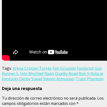
Tags:
Arena
Cristian Torres
Fair Grounds
Footprint
Gun
Runner S.
Into Mischief
Nash
Quality Road
Risk It
Ruta al
Kentucky Derby
Snead
Steven Asmussen
Track Phantom
Deja una respuesta
Tu dirección de correo electrónico no será publicada.
Los
campos obligatorios están marcados con
*