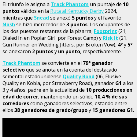
El triunfo le asigna a
Track Phantom
un puntaje de
10
puntos
válidos en la
Ruta al Kentucky Derby
2024,
mientras que
Snead
se anexó
5 puntos
y el favorito
Nash
se hizo merecedor de
3 puntos
. Los ocupantes de
los dos puestos restantes de la pizarra,
Footprint
(21,
Dialed In en Poplar Girl, por Forest Camp) y
Risk It
(21,
Gun Runner en Wedding Jitters, por Broken Vow),
4°
y
5°
,
se anexaron
2 puntos
y
un punto
, respectivamente.
Track Phantom
se convierte en el
79° ganador
selectivo
que se anota en la cuenta del destacado
semental estadounidense
Quality Road
(06, Elusive
Quality en Kobla, por Strawberry Road), ganador
G1
a los
3 y 4 años, padre en la actualidad de
10 producciones en
edad de correr
, manteniendo un sólido
10,4 % de sus
corredores
como ganadores selectivos, estando entre
ellos
38 ganadores de grado/grupo
y
15 ganadores G1
.