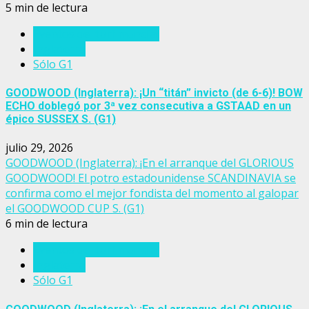
5 min de lectura
Eventos del turf mundial
Inglaterra
Sólo G1
GOODWOOD (Inglaterra): ¡Un “titán” invicto (de 6-6)! BOW
ECHO doblegó por 3ª vez consecutiva a GSTAAD en un
épico SUSSEX S. (G1)
julio 29, 2026
GOODWOOD (Inglaterra): ¡En el arranque del GLORIOUS
GOODWOOD! El potro estadounidense SCANDINAVIA se
confirma como el mejor fondista del momento al galopar
el GOODWOOD CUP S. (G1)
6 min de lectura
Eventos del turf mundial
Inglaterra
Sólo G1