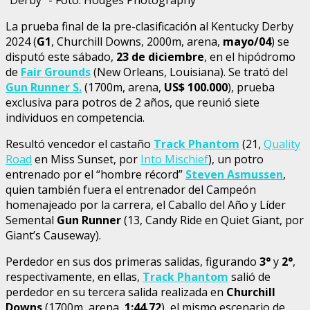
La prueba final de la pre-clasificación al Kentucky Derby
2024 (
G1
, Churchill Downs, 2000m, arena,
mayo/04
) se
disputó este sábado,
23 de diciembre
, en el hipódromo
de
Fair Grounds
(New Orleans, Louisiana). Se trató del
Gun Runner S.
(1700m, arena,
US$ 100.000
), prueba
exclusiva para potros de 2 años, que reunió siete
individuos en competencia.
Resultó vencedor el castaño
Track Phantom
(21,
Quality
Road
en Miss Sunset, por
Into Mischief
), un potro
entrenado por el “hombre récord”
Steven Asmussen
,
quien también fuera el entrenador del Campeón
homenajeado por la carrera, el Caballo del Año y Líder
Semental
Gun Runner
(13, Candy Ride en Quiet Giant, por
Giant’s Causeway).
Perdedor en sus dos primeras salidas, figurando
3°
y
2°
,
respectivamente, en ellas,
Track Phantom
salió de
perdedor en su tercera salida realizada en
Churchill
Downs
(1700m, arena,
1:44.72
), el mismo escenario de