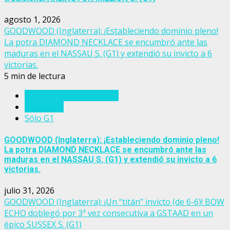
agosto 1, 2026
GOODWOOD (Inglaterra): ¡Estableciendo dominio pleno!
La potra DIAMOND NECKLACE se encumbró ante las
maduras en el NASSAU S. (G1) y extendió su invicto a 6
victorias.
5 min de lectura
Eventos del turf mundial
Inglaterra
Sólo G1
GOODWOOD (Inglaterra): ¡Estableciendo dominio pleno!
La potra DIAMOND NECKLACE se encumbró ante las
maduras en el NASSAU S. (G1) y extendió su invicto a 6
victorias.
julio 31, 2026
GOODWOOD (Inglaterra): ¡Un “titán” invicto (de 6-6)! BOW
ECHO doblegó por 3ª vez consecutiva a GSTAAD en un
épico SUSSEX S. (G1)