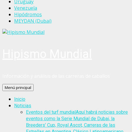
Uruguay
Venezuela
Hipódromos
MEYDAN (Dubai)
Hipismo Mundial
Información y análisis de las carreras de caballos
Menú principal
Inicio
Noticias
Eventos del turf mundial
Aquí habrá noticias sobre
eventos como la Serie Mundial de Dubai, la
Breeders’ Cup, Royal Ascot, Carreras de las
Estrellas en Argentina, Clásico Latinoamericano