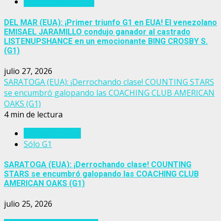
Personajes del turf
DEL MAR (EUA): ¡Primer triunfo G1 en EUA! El venezolano
EMISAEL JARAMILLO condujo ganador al castrado
LISTENUPSHANCE en un emocionante BING CROSBY S.
(G1)
julio 27, 2026
SARATOGA (EUA): ¡Derrochando clase! COUNTING STARS
se encumbró galopando las COACHING CLUB AMERICAN
OAKS (G1)
4 min de lectura
Estados Unidos
Sólo G1
SARATOGA (EUA): ¡Derrochando clase! COUNTING
STARS se encumbró galopando las COACHING CLUB
AMERICAN OAKS (G1)
julio 25, 2026