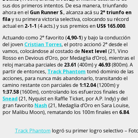
sus dos primeros intentos. De esa manera, triunfando
ahora en el
Gun Runner S
., alcanza acá su
2° triunfo en
fila
y su primera victoria selectiva, colocando su récord
actual en
2-1-1
(4 acts.) y sus premios en
US$ 165.000
.
Actuando como 2° favorito (
4,90-1
) y bajo la conducción
del joven
Cristian Torres
, el potro accionó 2° desde el
vamos, colocándose al costado de
Next level
(21, Vino
Rosso en Devious d’Oro, por Medaglia d’Oro), mientras el
reloj marcaba parciales de
23.61
(400m) y
46.93
(800m). A
partir de entonces,
Track Phantom
tomó dominio de las
acciones, para nunca más abandonarlo, transitando el
camino restante con parciales de
1:12.04
(1200m) y
1:37.58
(1600m), controlando los esfuerzos finales de
Snead
(21, Nyquist en Raffle Ticket, por A.P. Indy) y del
gran favorito
Nash
(21, Medaglia d’Oro en Sara Louise,
por Malibu Moon), rematando los 100m finales en
6.84
.
Track Phantom
logró su primer logro selectivo – Fot