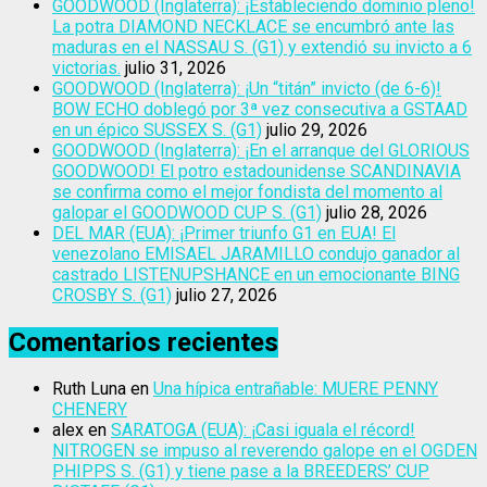
GOODWOOD (Inglaterra): ¡Estableciendo dominio pleno!
La potra DIAMOND NECKLACE se encumbró ante las
maduras en el NASSAU S. (G1) y extendió su invicto a 6
victorias.
julio 31, 2026
GOODWOOD (Inglaterra): ¡Un “titán” invicto (de 6-6)!
BOW ECHO doblegó por 3ª vez consecutiva a GSTAAD
en un épico SUSSEX S. (G1)
julio 29, 2026
GOODWOOD (Inglaterra): ¡En el arranque del GLORIOUS
GOODWOOD! El potro estadounidense SCANDINAVIA
se confirma como el mejor fondista del momento al
galopar el GOODWOOD CUP S. (G1)
julio 28, 2026
DEL MAR (EUA): ¡Primer triunfo G1 en EUA! El
venezolano EMISAEL JARAMILLO condujo ganador al
castrado LISTENUPSHANCE en un emocionante BING
CROSBY S. (G1)
julio 27, 2026
Comentarios recientes
Ruth Luna
en
Una hípica entrañable: MUERE PENNY
CHENERY
alex
en
SARATOGA (EUA): ¡Casi iguala el récord!
NITROGEN se impuso al reverendo galope en el OGDEN
PHIPPS S. (G1) y tiene pase a la BREEDERS’ CUP