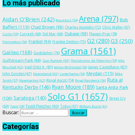
Lo más publicado
Arena
(797)
Aidan O'Brien
(242)
Bob
Aqueduct
(54)
Baffert
(119)
Chad Brown
(98)
Charles Appleby
(72)
Chris Waller
(67)
Dubawi
(98)
Flavien Prat
(78)
Curragh
(68)
Del Mar
(68)
Curlin
(59)
G2
(280)
G3
(250)
Frankel
(94)
Frankie Dettori
(75)
Flemington
(56)
Grama
(1561)
Galileo
(168)
Godolphin
(76)
Gulfstream Park
(88)
Gun Runner
(65)
Hipódromo de Palermo
(59)
Into
Irad Ortiz Jr.
(81)
Javier Castellano
(87)
Mischief
(65)
James McDonald
(56)
Meydan
(115)
John Gosden
(67)
Keeneland
(65)
Longchamp
(56)
Mike
Ruta al
Royal Ascot
(74)
Smith
(57)
Newmarket
(62)
Royal Randwick
(56)
Ryan Moore
(189)
Kentucky Derby
(146)
Santa Anita Park
Solo G1
(1657)
Saratoga
(140)
(106)
Street Cry
Todd Pletcher
(90)
(69)
Tokyo
(67)
Tapit
(58)
William Buick
(61)
Buscar:
Categorías