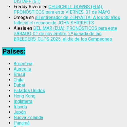
DISTAFF (G1)
Freddy Rivero
en
CHURCHILL DOWNS (EUA):
PRONÓSTICOS para este VIERNES, 01 de MAYO
Omega
en
¡El entrenador de ZENYATTA! A los 80 años
falleció el reconocido JOHN SHIRREFFS
Alesia
en
DEL MAR (EUA): PRONÓSTICOS para este
SÁBADO, 01 de noviembre, 2ª jornada de las
BREEDERS’ CUPS 2025, el día de los Campeones
Países:
Argentina
Australia
Brasil
Chile
Dubai
Estados Unidos
Hong Kong
Inglaterra
Irlanda
Japón
Nueva Zelanda
Panamá