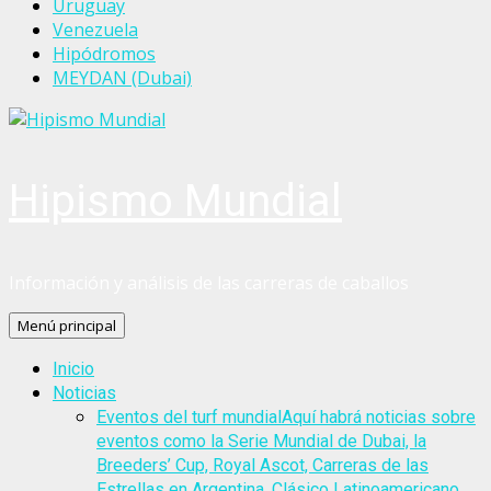
Uruguay
Venezuela
Hipódromos
MEYDAN (Dubai)
Hipismo Mundial
Información y análisis de las carreras de caballos
Menú principal
Inicio
Noticias
Eventos del turf mundial
Aquí habrá noticias sobre
eventos como la Serie Mundial de Dubai, la
Breeders’ Cup, Royal Ascot, Carreras de las
Estrellas en Argentina, Clásico Latinoamericano