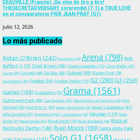
DEAUVILLE (Francia): ¡Se vino de tiro a tiro!
THESECRETADVERSARY sorprendió (7-1) a TRUE LOVE
en el consagratorio PRIX JEAN PRAT (G1)
julio 12, 2026
Lo más publicado
Arena
(798)
Aidan O'Brien
(242)
Bob
Aqueduct
(54)
Baffert
(119)
Chad Brown
(98)
Charles Appleby
(72)
Chris Waller
(67)
Dubawi
(98)
Flavien Prat
(78)
Curragh
(68)
Del Mar
(68)
Curlin
(59)
G2
(280)
G3
(250)
Frankel
(94)
Frankie Dettori
(75)
Flemington
(56)
Grama
(1561)
Galileo
(168)
Godolphin
(76)
Gulfstream Park
(88)
Into
Gun Runner
(65)
Hipódromo de Palermo
(59)
Irad Ortiz Jr.
(81)
Javier Castellano
(87)
Mischief
(66)
James McDonald
(56)
Meydan
(115)
John Gosden
(67)
Keeneland
(65)
Longchamp
(56)
Mike
Ruta al
Royal Ascot
(74)
Smith
(57)
Newmarket
(62)
Royal Randwick
(56)
Ryan Moore
(189)
Kentucky Derby
(146)
Santa Anita Park
Solo G1
(1658)
Saratoga
(141)
(106)
Street Cry