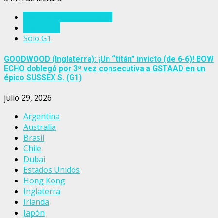
Eventos del turf mundial
Inglaterra
Sólo G1
GOODWOOD (Inglaterra): ¡Un “titán” invicto (de 6-6)! BOW
ECHO doblegó por 3ª vez consecutiva a GSTAAD en un
épico SUSSEX S. (G1)
julio 29, 2026
Argentina
Australia
Brasil
Chile
Dubai
Estados Unidos
Hong Kong
Inglaterra
Irlanda
Japón