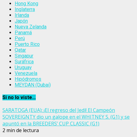
Hong Kong
Inglaterra
Irlanda
Japón
Nueva Zelanda
Panamá
Perú
Puerto Rico
Qatar
Singapur
Suráfrica
Uruguay
Venezuela
Hipódromos
MEYDAN (Dubai)
Si no lo viste...
SARATOGA (EUA): ¡El regreso del Jedi! El Campeón
SOVEREIGNTY dio un galope en el WHITNEY S. (G1) y se
apuntó en la BREEDERS’ CUP CLASSIC (G1)
2 min de lectura