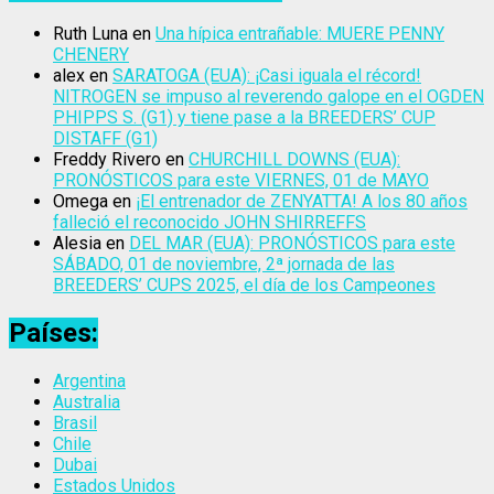
Ruth Luna
en
Una hípica entrañable: MUERE PENNY
CHENERY
alex
en
SARATOGA (EUA): ¡Casi iguala el récord!
NITROGEN se impuso al reverendo galope en el OGDEN
PHIPPS S. (G1) y tiene pase a la BREEDERS’ CUP
DISTAFF (G1)
Freddy Rivero
en
CHURCHILL DOWNS (EUA):
PRONÓSTICOS para este VIERNES, 01 de MAYO
Omega
en
¡El entrenador de ZENYATTA! A los 80 años
falleció el reconocido JOHN SHIRREFFS
Alesia
en
DEL MAR (EUA): PRONÓSTICOS para este
SÁBADO, 01 de noviembre, 2ª jornada de las
BREEDERS’ CUPS 2025, el día de los Campeones
Países:
Argentina
Australia
Brasil
Chile
Dubai
Estados Unidos