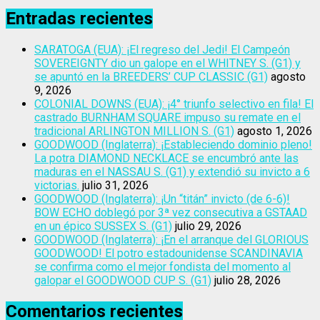
Entradas recientes
SARATOGA (EUA): ¡El regreso del Jedi! El Campeón
SOVEREIGNTY dio un galope en el WHITNEY S. (G1) y
se apuntó en la BREEDERS’ CUP CLASSIC (G1)
agosto
9, 2026
COLONIAL DOWNS (EUA): ¡4° triunfo selectivo en fila! El
castrado BURNHAM SQUARE impuso su remate en el
tradicional ARLINGTON MILLION S. (G1)
agosto 1, 2026
GOODWOOD (Inglaterra): ¡Estableciendo dominio pleno!
La potra DIAMOND NECKLACE se encumbró ante las
maduras en el NASSAU S. (G1) y extendió su invicto a 6
victorias.
julio 31, 2026
GOODWOOD (Inglaterra): ¡Un “titán” invicto (de 6-6)!
BOW ECHO doblegó por 3ª vez consecutiva a GSTAAD
en un épico SUSSEX S. (G1)
julio 29, 2026
GOODWOOD (Inglaterra): ¡En el arranque del GLORIOUS
GOODWOOD! El potro estadounidense SCANDINAVIA
se confirma como el mejor fondista del momento al
galopar el GOODWOOD CUP S. (G1)
julio 28, 2026
Comentarios recientes