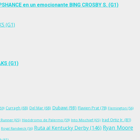
NUPSHANCE en un emocionante BING CROSBY S. (G1)
S (G1)
KS (G1)
Dubawi
(98)
Flavien Prat
(78)
Curragh
(68)
Del Mar
(68)
59)
Flemington
(56)
Irad Ortiz Jr.
(81)
 Runner
(65)
Hipódromo de Palermo
(59)
Into Mischief
(65)
Ryan Moore
Ruta al Kentucky Derby
(146)
Royal Randwick
(56)
ck
(61)