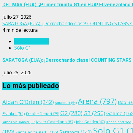
DEL MAR (EUA): ¡Primer triunfo G1 en EUA! El venezola
julio 27, 2026
SARATOGA (EUA): ¡Derrochando clase! COUNTING STARS 
4 min de lectura
Estados Unidos
Sólo G1
SARATOGA (EUA): ¡Derrochando clase! COUNTING STARS
julio 25, 2026
Lo más publicado
Arena
(797)
Aidan O'Brien
(242)
Bob Ba
Aqueduct
(54)
G2
(280)
G3
(250)
Galileo
(16
Frankel
(94)
Frankie Dettori
(75)
Javier Castellano
(87)
John Gosden
(67)
James McDonald
(56)
Keeneland
(65)
Solo G1
(
(189)
Saratoga
(140)
Santa Anita Park
(106)