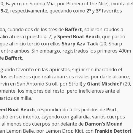
20,
Bayern
en Sophia Mia, por Pioneerof the Nile), monta de
y
9-2
, respectivamente, quedando como
2°
y
3°
favoritos
da, cuando dos de los tres de
Baffert
, salieron raudos a
salió afuera (puesto # 7) y
Speed Boat Beach
, que partió
ue al inicio terció con ellos
Sharp Aza Tack
(20, Sharp
o entre ambos. Sin embargo, registrados los primeros 400m
 de
Baffert
.
egundo favorito en las apuestas, siguieron marcando el
los esfuerzos que realizaban sus rivales por darle alcance,
irvin en San Antonio Stroll, por Stroll) y
Giant Mischief
(20,
amente, los mejores del resto, pero ineficientes ante el
artos de milla.
eed Boat Beach
, respondiendo a los pedidos de
Prat
,
edió en su intento, cayendo con gallardía, varios cuerpos
, al menos dos cuerpos por delante de
Damon’s Mound
.
 en Lemon Belle, por Lemon Drop Kid), con
Frankie Dettori