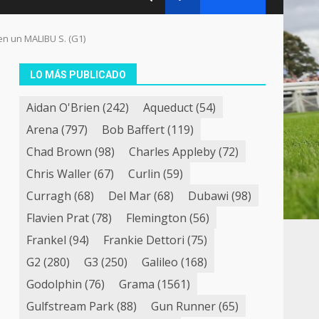
en un MALIBU S. (G1)
LO MÁS PUBLICADO
Aidan O'Brien
(242)
Aqueduct
(54)
Arena
(797)
Bob Baffert
(119)
Chad Brown
(98)
Charles Appleby
(72)
Chris Waller
(67)
Curlin
(59)
Curragh
(68)
Del Mar
(68)
Dubawi
(98)
Flavien Prat
(78)
Flemington
(56)
Frankel
(94)
Frankie Dettori
(75)
G2
(280)
G3
(250)
Galileo
(168)
Godolphin
(76)
Grama
(1561)
Gulfstream Park
(88)
Gun Runner
(65)