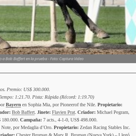
fo a Bob Baffert en la prueba - Foto: Captura Video
dos. Premio: US$ 300.000.
Tiempo: 1:21.70. Pista: Rápida (Récord: 1:19.70)
por
Bayern
en Sophia Mia, por Pioneerof the Nile.
Propietario:
ador:
Bob Baffert
.
Jinete:
Flavien Prat
.
Criador:
Michael Pegram,
 180.000.
Campaña:
7 acts., 4-1-0, US$ 498.000.
G Note, por Medaglia d’Oro.
Propietario:
Zedan Racing Stables Inc.
riador:
Chester Broman & Mary R. Broman (Nueva York) – Llegó