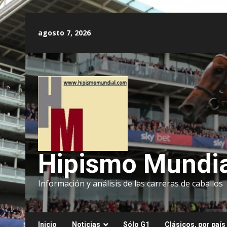
Saltar
al
agosto 7, 2026
contenido
Hipismo Mundia
Información y análisis de las carreras de caballos
Inicio
Noticias
Sólo G1
Clásicos, por país