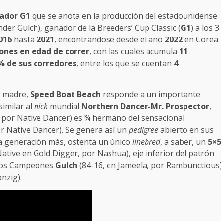
ador G1
que se anota en la producción del estadounidense
under Gulch), ganador de la Breeders’ Cup Classic (
G1
) a los 3
016
hasta
2021
, encontrándose desde el año
2022
en Corea
ones en edad de correr
, con las cuales acumula
11
 % de sus corredores
, entre los que se cuentan
4
u madre,
Speed Boat Beach
responde a un importante
similar al
nick
mundial
Northern Dancer-Mr. Prospector
,
 por Native Dancer) es ¾ hermano del sensacional
r Native Dancer). Se genera así un
pedigree
abierto en sus
a generación más, ostenta un único
linebred
, a saber, un
5×5
Native en Gold Digger, por Nashua), eje inferior del patrón
ados Campeones
Gulch
(84-16, en Jameela, por Rambunctious
nzig).