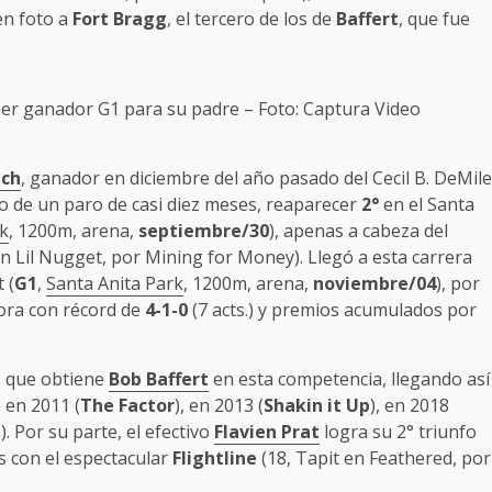
en foto a
Fort Bragg
, el tercero de los de
Baffert
, que fue
mer ganador G1 para su padre – Foto: Captura Video
ach
, ganador en diciembre del año pasado del Cecil B. DeMile
go de un paro de casi diez meses, reaparecer
2°
en el Santa
rk
, 1200m, arena,
septiembre/30
), apenas a cabeza del
en Lil Nugget, por Mining for Money). Llegó a esta carrera
 (
G1
,
Santa Anita Park
, 1200m, arena,
noviembre/04
), por
ora con récord de
4-1-0
(7 acts.) y premios acumulados por
os que obtiene
Bob Baffert
en esta competencia, llegando así
 en 2011 (
The Factor
), en 2013 (
Shakin it Up
), en 2018
a
). Por su parte, el efectivo
Flavien Prat
logra su 2° triunfo
s con el espectacular
Flightline
(18, Tapit en Feathered, por