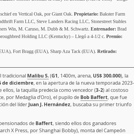
schief en Vertical Oak, por Giant Oak.
Propietario:
Bakster Farm
hrift Farm LLC, Steve Landers Racing LLC, Stonestreet Stables
nners Win, M. Caruso, M. Dubb & M. Schwartz.
Entrenador:
Brad
oroughbred Holding LLC (Kentucky) – Llegó a 4-1/2 c.
Premio:
EUA), Fort Bragg (EUA), Sharp Aza Tack (EUA).
Retirado:
 tradicional
Malibu S.
(
G1
, 1400m, arena,
US$ 300.000
), la
6 de diciembre
, en la apertura de la nueva temporada 2023
e ellos, la taquilla predecía como vencedor (
3-2
) al costoso
e, por Medaglia d’Oro), el pupilo de
Bob Baffert
, que fue
ión del líder
Juan J. Hernández
, buscaba su primer triunfo
s pensionados de
Baffert
, siendo ellos dos ganadores
March X Press, por Shanghai Bobby), monta del Campeón