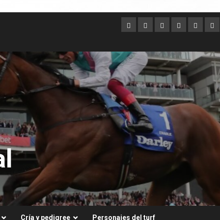
Argentina
Australia
Brasil
Chile
Dubai
Es
Un
l
Cría y pedigree
Personajes del turf