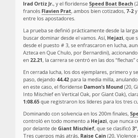
Irad Ortiz Jr.
, y el floridense
Speed Boat Beach
(
francés
Flavien Prat
, ambos bien cotizados,
7-2
entre los apostadores.
La prueba se definió prácticamente desde la larga
buscar dominar desde el vamos. Así,
Hejazi
, que 
desde el puesto # 3, se enfrascaron en lucha, aunq
Azteca en Que Chulo, por Bernardini), accionand
en
22.21
, la carrera se centró en las dos “flechas”
En cerrada lucha, los dos ejemplares, primero y s
paso, dejando
44.42
para la media milla, anulando 
en este caso, el floridense
Damon’s Mound
(20, G
Into Mischief en Vertical Oak, por Giant Oak), clar
1:08.65
que registraron los líderes para los tres cu
Dominando con solvencia en los 200m finales,
Sp
controló en todo momento a
Hejazi
, que nunca c
por delante de
Giant Mischief
, que se clasificó
3
°
Tres cuerpos más atrás,
Raise Cain
(20, Violence