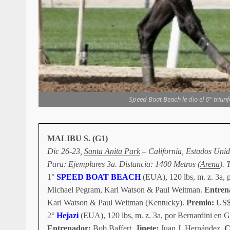
Speed Boat Beach le dio el 6° triun
MALIBU S. (G1)
Dic 26-23,
Santa Anita Park
– California, Estados Uni
Para: Ejemplares 3a. Distancia: 1400 Metros (
Arena
). 
1°
SPEED BOAT BEACH
(EUA), 120 lbs, m. z. 3a, 
Michael Pegram, Karl Watson & Paul Weitman.
Entren
Karl Watson & Paul Weitman (Kentucky).
Premio:
US$
2°
Hejazi
(EUA), 120 lbs, m. z. 3a, por Bernardini en 
Entrenador:
Bob Baffert
.
Jinete:
Juan J. Hernández.
C