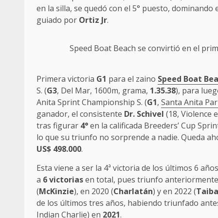
en la silla, se quedó con el 5° puesto, dominando 
guiado por
Ortiz Jr
.
Speed Boat Beach
se convirtió en el pri
Primera victoria
G1
para el zaino
Speed Boat Be
S. (
G3
, Del Mar, 1600m, grama,
1.35.38
), para lue
Anita Sprint Championship S. (
G1
,
Santa Anita Pa
ganador, el consistente
Dr. Schivel
(18, Violence 
tras figurar
4°
en la calificada Breeders’ Cup Sprint
lo que su triunfo no sorprende a nadie. Queda ah
US$ 498.000
.
Esta viene a ser la 4ª victoria de los últimos 6 añ
a
6 victorias
en total, pues triunfo anteriormente
(
McKinzie
), en 2020 (
Charlatán
) y en 2022 (
Taib
de los últimos tres años, habiendo triunfado ante
Indian Charlie) en
2021
.