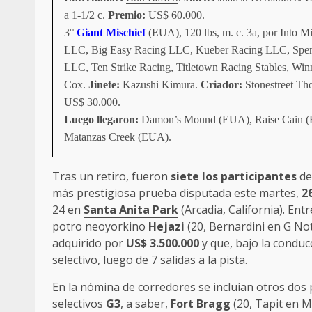
a 1-1/2 c.
Premio:
US$ 60.000.
3°
Giant Mischief
(EUA), 120 lbs, m. c. 3a, por Into Mi
LLC, Big Easy Racing LLC, Kueber Racing LLC, Spendt
LLC, Ten Strike Racing, Titletown Racing Stables, Wi
Cox.
Jinete:
Kazushi Kimura.
Criador:
Stonestreet Th
US$ 30.000.
Luego llegaron:
Damon’s Mound (EUA), Raise Cain (
Matanzas Creek (EUA).
Tras un retiro, fueron
siete los participantes
del
más prestigiosa prueba disputada este martes,
2
24 en
Santa Anita Park
(Arcadia, California). Entr
potro neoyorkino
Hejazi
(20, Bernardini en G Not
adquirido por
US$ 3.500.000
y que, bajo la conducc
selectivo, luego de 7 salidas a la pista.
En la nómina de corredores se incluían otros do
selectivos
G3
, a saber,
Fort Bragg
(20, Tapit en 