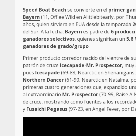
Speed Boat Beach
se convierte en el
primer gan
Bayern
(11, Offlee Wild en Alittlebitearly, por Th
años, quien sirviera en EUA desde la temporada
2
del Sur. A la fecha,
Bayern
es padre de
6 producci
ganadores selectivos
, quienes significan un
5,6
ganadores de grado/grupo
.
Primer producto corredor nacido del vientre de s
patrón de cruce
Icecapade-Mr. Prospector
, muy 
pues
Icecapade
(69-88, Nearctic en Shenanigans,
Northern Dancer
(61-90, Nearctic en Natalma, po
primeras cuatro generaciones que, expandido un
al extraordinario
Mr. Prospector
(70-99, Raise A 
de cruce, mostrando como fuentes a los record
y
Fusaichi Pegasus
(97-23, en Angel Fever, por Da