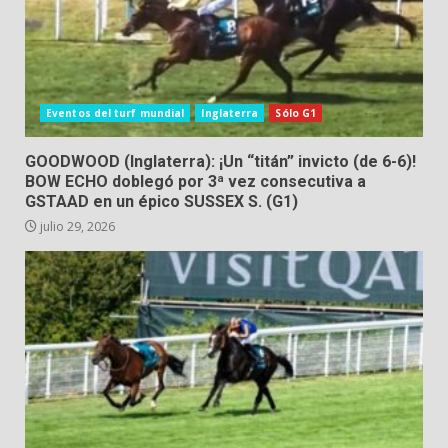
Eventos del turf mundial
Inglaterra
Sólo G1
GOODWOOD (Inglaterra): ¡Un “titán” invicto (de 6-6)!
BOW ECHO doblegó por 3ª vez consecutiva a
GSTAAD en un épico SUSSEX S. (G1)
julio 29, 2026