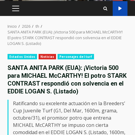
MENÚ
PRINCIPAL
Inicio
2026
th
SANTA ANITA PARK (EUA): ¡Victoria 500 para MICHAEL McCARTHY!
El potro STARK CONTRAST respondió con solvencia en el EDDIE
LOGAN S. (Listado)
Estados Unidos
Noticias
Personajes del turf
SANTA ANITA PARK (EUA): ¡Victoria 500
para MICHAEL McCARTHY! El potro STARK
CONTRAST respondió con solvencia en el
EDDIE LOGAN S. (Listado)
Ratificando su excelente actuación en la Breeders’
Cup Juvenile Turf (G1, Del Mar, 1600m, grama,
octubre/31), el promisor potro que entrena
MICHAEL McCARTHY se impuso con cierta
comodidad en el EDDIE LOGAN S. (Listado, 1600m,