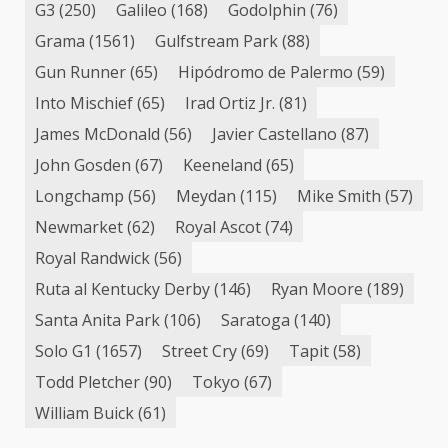
G3
(250)
Galileo
(168)
Godolphin
(76)
Grama
(1561)
Gulfstream Park
(88)
Gun Runner
(65)
Hipódromo de Palermo
(59)
Into Mischief
(65)
Irad Ortiz Jr.
(81)
James McDonald
(56)
Javier Castellano
(87)
John Gosden
(67)
Keeneland
(65)
Longchamp
(56)
Meydan
(115)
Mike Smith
(57)
Newmarket
(62)
Royal Ascot
(74)
Royal Randwick
(56)
Ruta al Kentucky Derby
(146)
Ryan Moore
(189)
Santa Anita Park
(106)
Saratoga
(140)
Solo G1
(1657)
Street Cry
(69)
Tapit
(58)
Todd Pletcher
(90)
Tokyo
(67)
William Buick
(61)