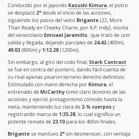
Conducido por el japonés
Kazushi Kimura
, el potro
se desplazó
2°
desde el inicio de las acciones,
siguiendo los pasos del veloz
Brigante
(22, More
Than Ready en Cheeky Charm, por A.P. Indy), monta
del venezolano
Emisael Jaramillo
, que trató de unir
salida y llegada, dejando parciales de
24.42
(400m),
49.03
(800m) y
1:12.28
(1200m).
Sin embargo, al giro del codo final,
Stark Contrast
se fue en contra del puntero, dando fácil cuenta de
su rival apenas pisaron terreno derecho definitivo.
Estimulado con mano derecha por
Kimura
, el
entrenado de
McCarthy
tomó claro dominio de las
acciones y ejerció protagonismo cómodo hasta la
meta, manteniendo luz clara de
2-¼ cuerpos
y
registrando marca de
1:35.38
, lo cual significa un
potente remate de
23.10
para los 400m finales.
Brigante
se mantuvo
2°
sin desmerecer, con ventaja