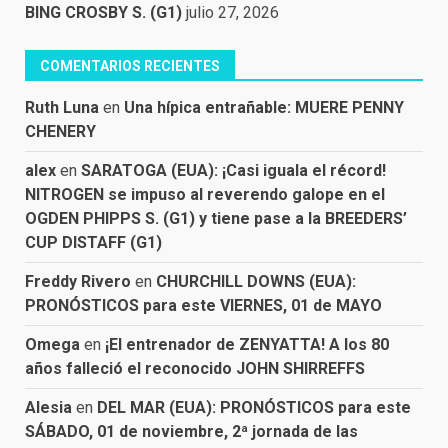
BING CROSBY S. (G1)
julio 27, 2026
COMENTARIOS RECIENTES
Ruth Luna
en
Una hípica entrañable: MUERE PENNY
CHENERY
alex
en
SARATOGA (EUA): ¡Casi iguala el récord!
NITROGEN se impuso al reverendo galope en el
OGDEN PHIPPS S. (G1) y tiene pase a la BREEDERS’
CUP DISTAFF (G1)
Freddy Rivero
en
CHURCHILL DOWNS (EUA):
PRONÓSTICOS para este VIERNES, 01 de MAYO
Omega
en
¡El entrenador de ZENYATTA! A los 80
años falleció el reconocido JOHN SHIRREFFS
Alesia
en
DEL MAR (EUA): PRONÓSTICOS para este
SÁBADO, 01 de noviembre, 2ª jornada de las