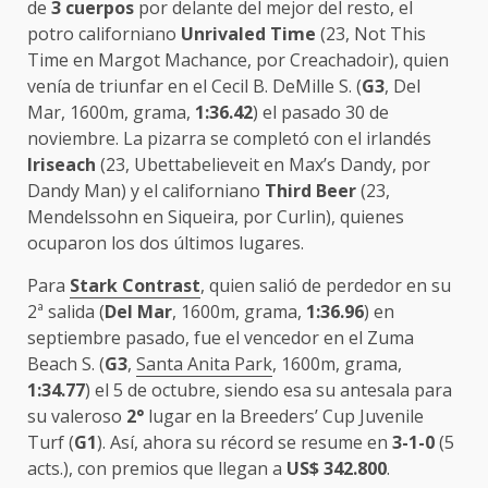
de
3 cuerpos
por delante del mejor del resto, el
potro californiano
Unrivaled Time
(23, Not This
Time en Margot Machance, por Creachadoir), quien
venía de triunfar en el Cecil B. DeMille S. (
G3
, Del
Mar, 1600m, grama,
1:36.42
) el pasado 30 de
noviembre. La pizarra se completó con el irlandés
Iriseach
(23, Ubettabelieveit en Max’s Dandy, por
Dandy Man) y el californiano
Third Beer
(23,
Mendelssohn en Siqueira, por Curlin), quienes
ocuparon los dos últimos lugares.
Para
Stark Contrast
, quien salió de perdedor en su
2ª salida (
Del Mar
, 1600m, grama,
1:36.96
) en
septiembre pasado, fue el vencedor en el Zuma
Beach S. (
G3
,
Santa Anita Park
, 1600m, grama,
1:34.77
) el 5 de octubre, siendo esa su antesala para
su valeroso
2°
lugar en la Breeders’ Cup Juvenile
Turf (
G1
). Así, ahora su récord se resume en
3-1-0
(5
acts.), con premios que llegan a
US$ 342.800
.