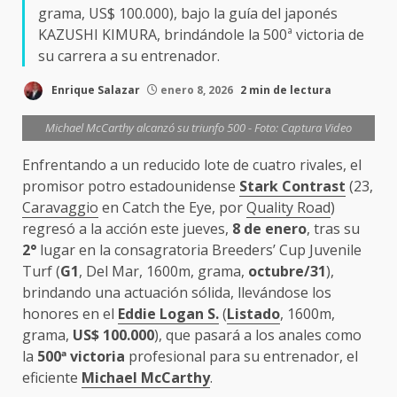
grama, US$ 100.000), bajo la guía del japonés
KAZUSHI KIMURA, brindándole la 500ª victoria de
su carrera a su entrenador.
Enrique Salazar
enero 8, 2026
2 min de lectura
Michael McCarthy alcanzó su triunfo 500 - Foto: Captura Video
Enfrentando a un reducido lote de cuatro rivales, el
promisor potro estadounidense
Stark Contrast
(23,
Caravaggio
en Catch the Eye, por
Quality Road
)
regresó a la acción este jueves,
8 de enero
, tras su
2°
lugar en la consagratoria Breeders’ Cup Juvenile
Turf (
G1
, Del Mar, 1600m, grama,
octubre/31
),
brindando una actuación sólida, llevándose los
honores en el
Eddie Logan S.
(
Listado
, 1600m,
grama,
US$ 100.000
), que pasará a los anales como
la
500
ª
victoria
profesional para su entrenador, el
eficiente
Michael McCarthy
.