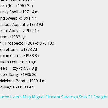
aro (IC) -t1967 3,o
ucky Spell -c1971 4,m
nd Sweep -c1991 4,r
ealous Appeal -z1983 9,f
reat Above -z1972 1,r
tem -c1982 1,r
r. Prospector (BC) -c1970 13,c
ecrettame -a1978 2,f
torm Cat (I) -z1983 8,c
ilken Doll -c1980 9,b
ee's Tizzy -t1987 9,g
ee's Song -z1986 26
ixieland Band -c1980 4,m
quilegia -a1989 A4
ouche
Liam's Map
Miguel Clement
Saratoga
Solo G1
Speigh