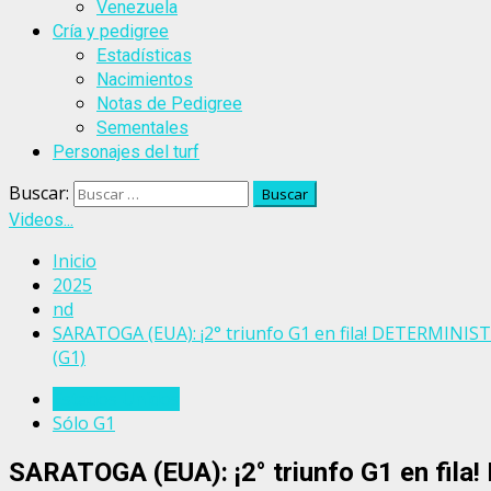
Venezuela
Cría y pedigree
Estadísticas
Nacimientos
Notas de Pedigree
Sementales
Personajes del turf
Buscar:
Videos...
Inicio
2025
nd
SARATOGA (EUA): ¡2° triunfo G1 en fila! DETERMINISTI
(G1)
Estados Unidos
Sólo G1
SARATOGA (EUA): ¡2° triunfo G1 en fila