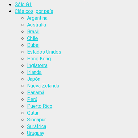
Sólo G1
Clásicos, por país
Argentina
Australia
Brasil
Chile
Dubai
Estados Unidos
Hong Kong
Inglaterra
Irlanda
Japón
Nueva Zelanda
Panamá
Perú
Puerto Rico
Qatar
Singapur
Suráfrica
Uruguay