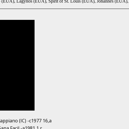
(EUA), Lagynos (EUA), Spirit of St. Louis (EUA), Johannes (EUA),
appiano (IC) -c1977 16,a
ana Facil -a1981 1,r