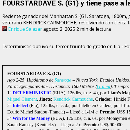
FOURSTARDAVE S. (G1) y tiene pase a la
Reciente ganador del Manhattan S. (G1, Saratoga, 1800m, 
veterano KENDRICK CARMOUCHE, resolviendo con cierta fac
Enrique Salazar
agosto 2, 2025
2 min de lectura
Deterministic obtuvo su tercer triunfo de grado en fila - F
FOURSTARDAVE S. (G1)
Ago 2-25, Hipódromo de
Saratoga
– Nueva York, Estados Unidos
Para: Ejemplares 4a+. Distancia: 1600 Metros (
Grama
). Tiempo:
1°
DETERMINISTIC
(EUA), 126 lbs, m. z. 4a, por
Liam’s Ma
Miguel Clement
.
Jinete:
Kendrick Carmouche
.
Criador:
Hinkle 
2°
Intellect
(Fra), 122 lbs, c. c. 4a, por Intello en Caldera, por Iffraa
Ecurie Michel Sardou (Francia) – Llegó a 1-1/4 c.
Premio:
US$ 15
3°
Win for the Money
(EUA), 126 Lbs, c. a. 6a, por Mohaymen 
Sarah Ramsey (Kentucky) – Llegó a 2 c.
Premio:
US$ 90.000.