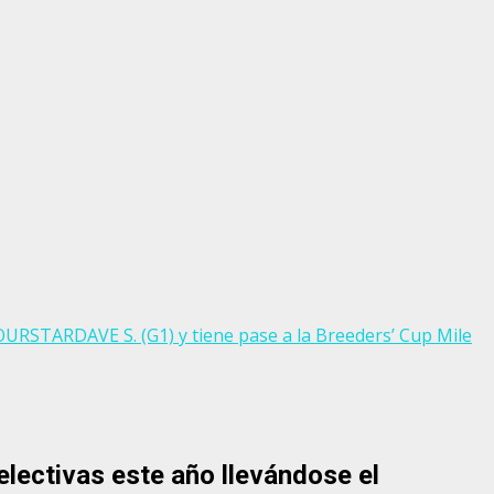
FOURSTARDAVE S. (G1) y tiene pase a la Breeders’ Cup Mile
lectivas este año llevándose el