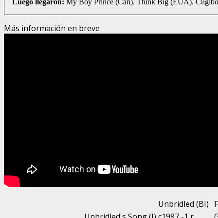
Luego llegaron:
My Boy Prince (Can), Think Big (EUA), Cugibo 
Más información en breve
Unbridled (BI)
F
Unbridled's Song (I)
c1987 -1,r
G