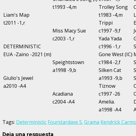
t1993 -4,m
Trolley Song
C
Liam's Map
t1983 -4,m
L
t2011 -1,r
Trippi
E
Miss Macy Sue
c1997 -9,f
J
c2003 -1,r
Yada Yada
G
DETERMINISTIC
c1996 -1,r
S
EUA -Zaino -2021 (m)
Gone West (IC)
M
Speightstown
c1984 -2,f
S
a1998 -9,b
Silken Cat
S
Giulio's Jewel
a1993 -9,b
S
a2010 -A4
Tiznow
C
Acadiana
c1997 -26
C
c2004 -A4
Amelia.
D
a1998 -A4
A
Tags:
Deterministic
Fourstardave S.
Grama
Kendrick Carm
Deja una respuesta