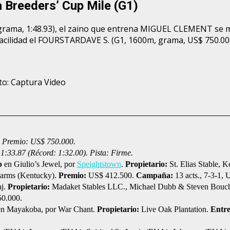
 Breeders’ Cup Mile (G1)
grama, 1:48.93), el zaino que entrena MIGUEL CLEMENT se m
ilidad el FOURSTARDAVE S. (G1, 1600m, grama, US$ 750.000)
oto: Captura Video
. Premio: US$ 750.000.
 1:33.87 (Récord: 1:32.00). Pista: Firme.
p
en Giulio’s Jewel, por
Speightstown
.
Propietario:
St. Elias Stable,
Farms (Kentucky).
Premio:
US$ 412.500.
Campaña:
13 acts., 7-3-1,
j.
Propietario:
Madaket Stables LLC., Michael Dubb & Steven Bouc
0.000.
en Mayakoba, por War Chant.
Propietario:
Live Oak Plantation.
Entr