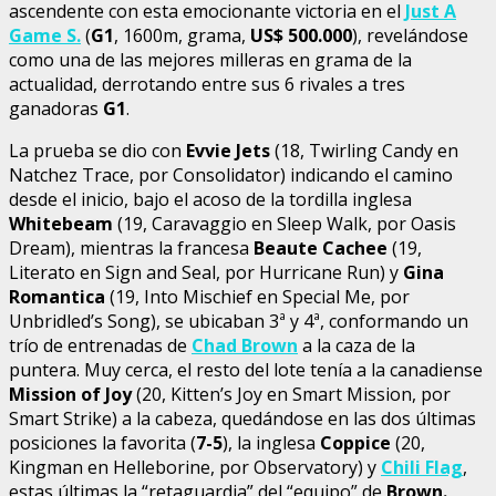
ascendente con esta emocionante victoria en el
Just A
Game S.
(
G1
, 1600m, grama,
US$ 500.000
), revelándose
como una de las mejores milleras en grama de la
actualidad, derrotando entre sus 6 rivales a tres
ganadoras
G1
.
La prueba se dio con
Evvie Jets
(18, Twirling Candy en
Natchez Trace, por Consolidator) indicando el camino
desde el inicio, bajo el acoso de la tordilla inglesa
Whitebeam
(19, Caravaggio en Sleep Walk, por Oasis
Dream), mientras la francesa
Beaute Cachee
(19,
Literato en Sign and Seal, por Hurricane Run) y
Gina
Romantica
(19, Into Mischief en Special Me, por
Unbridled’s Song), se ubicaban 3ª y 4ª, conformando un
trío de entrenadas de
Chad Brown
a la caza de la
puntera. Muy cerca, el resto del lote tenía a la canadiense
Mission of Joy
(20, Kitten’s Joy en Smart Mission, por
Smart Strike) a la cabeza, quedándose en las dos últimas
posiciones la favorita (
7-5
), la inglesa
Coppice
(20,
Kingman en Helleborine, por Observatory) y
Chili Flag
,
estas últimas la “retaguardia” del “equipo” de
Brown.