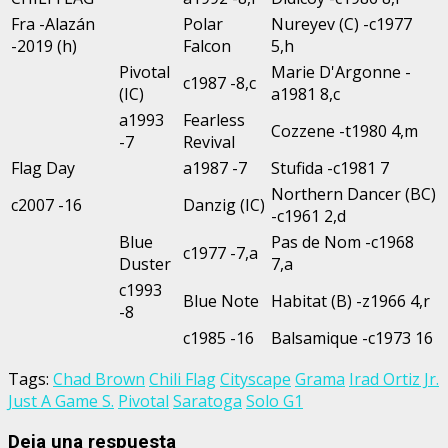
Fra -Alazán
Polar
Nureyev (C) -c1977
-2019 (h)
Falcon
5,h
Pivotal
Marie D'Argonne -
c1987 -8,c
(IC)
a1981 8,c
a1993
Fearless
Cozzene -t1980 4,m
-7
Revival
Flag Day
a1987 -7
Stufida -c1981 7
Northern Dancer (BC)
c2007 -16
Danzig (IC)
-c1961 2,d
Blue
Pas de Nom -c1968
c1977 -7,a
Duster
7,a
c1993
Blue Note
Habitat (B) -z1966 4,r
-8
c1985 -16
Balsamique -c1973 16
Tags:
Chad Brown
Chili Flag
Cityscape
Grama
Irad Ortiz Jr.
Just A Game S.
Pivotal
Saratoga
Solo G1
Deja una respuesta