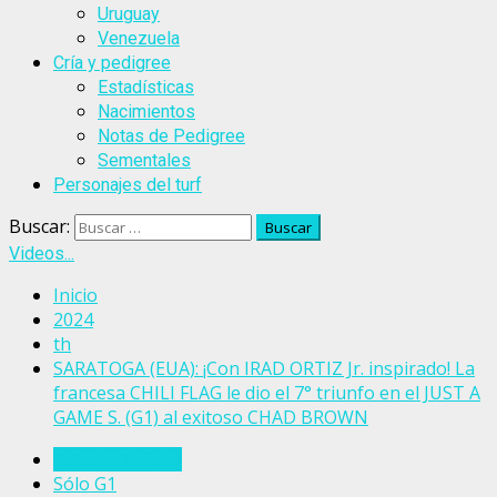
Uruguay
Venezuela
Cría y pedigree
Estadísticas
Nacimientos
Notas de Pedigree
Sementales
Personajes del turf
Buscar:
Videos...
Inicio
2024
th
SARATOGA (EUA): ¡Con IRAD ORTIZ Jr. inspirado! La
francesa CHILI FLAG le dio el 7° triunfo en el JUST A
GAME S. (G1) al exitoso CHAD BROWN
Estados Unidos
Sólo G1