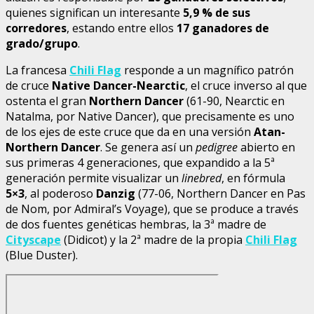
quienes significan un interesante
5,9 % de sus
corredores
, estando entre ellos
17 ganadores de
grado/grupo
.
La francesa
Chili Flag
responde a un magnífico patrón
de cruce
Native Dancer-Nearctic
, el cruce inverso al que
ostenta el gran
Northern Dancer
(61-90, Nearctic en
Natalma, por Native Dancer), que precisamente es uno
de los ejes de este cruce que da en una versión
Atan-
Northern Dancer
. Se genera así un
pedigree
abierto en
sus primeras 4 generaciones, que expandido a la 5ª
generación permite visualizar un
linebred
, en fórmula
5×3
, al poderoso
Danzig
(77-06, Northern Dancer en Pas
de Nom, por Admiral’s Voyage), que se produce a través
de dos fuentes genéticas hembras, la 3ª madre de
Cityscape
(Didicot) y la 2ª madre de la propia
Chili Flag
(Blue Duster).