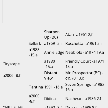
Sharpen
Atan -a1961 2,f
Up (BC)
Selkirk
a1969 -5,i
Rocchetta -a1961 5,i
a1988
Annie Edge
Nebbiolo -a1974 19,a
-15,a
a1980
Friendly Court -a1971
Cityscape
-15,a
15,a
Distant
Mr. Prospector (BC) -
a2006 -8,f
View
c1970 13,c
Seven Springs -a1982
Tantina
1991 -16,a
16,a
a2000
Didina
Nashwan -a1986 2,f
-8,f
CHILI FLAG
a1992 -8,f
Didicoy -c1986 8,f