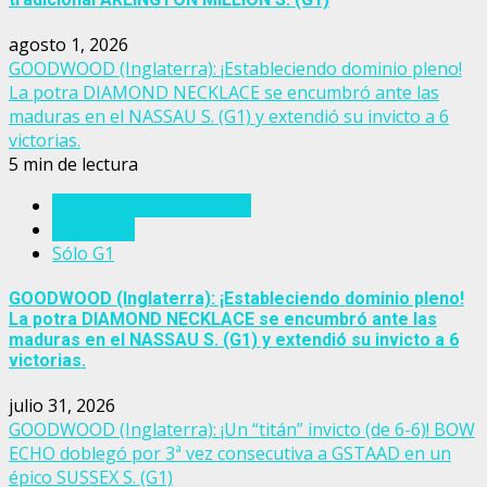
agosto 1, 2026
GOODWOOD (Inglaterra): ¡Estableciendo dominio pleno!
La potra DIAMOND NECKLACE se encumbró ante las
maduras en el NASSAU S. (G1) y extendió su invicto a 6
victorias.
5 min de lectura
Eventos del turf mundial
Inglaterra
Sólo G1
GOODWOOD (Inglaterra): ¡Estableciendo dominio pleno!
La potra DIAMOND NECKLACE se encumbró ante las
maduras en el NASSAU S. (G1) y extendió su invicto a 6
victorias.
julio 31, 2026
GOODWOOD (Inglaterra): ¡Un “titán” invicto (de 6-6)! BOW
ECHO doblegó por 3ª vez consecutiva a GSTAAD en un
épico SUSSEX S. (G1)