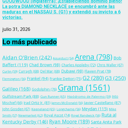
GOODWOOD (Inglaterra): ¡Estableciendo dominio pleno!
La potra DIAMOND NECKLACE se encumbró ante las
maduras en el NASSAU S. (G1) y extendió su invicto a 6
victorias.
julio 31, 2026
Lo más publicado
Arena
(798)
Aidan O'Brien
(242)
Bob
Aqueduct
(54)
Baffert
(119)
Chad Brown
(98)
Charles Appleby
(72)
Chris Waller
(67)
Dubawi
(98)
Flavien Prat
(78)
Curragh
(68)
Del Mar
(68)
Curlin
(59)
G2
(280)
G3
(250)
Frankel
(94)
Frankie Dettori
(75)
Flemington
(56)
Grama
(1561)
Galileo
(168)
Godolphin
(76)
Gulfstream Park
(88)
Into
Gun Runner
(65)
Hipódromo de Palermo
(59)
Irad Ortiz Jr.
(81)
Javier Castellano
(87)
Mischief
(66)
James McDonald
(56)
Meydan
(115)
John Gosden
(67)
Keeneland
(65)
Longchamp
(56)
Mike
Ruta al
Royal Ascot
(74)
Smith
(57)
Newmarket
(62)
Royal Randwick
(56)
Ryan Moore
(189)
Kentucky Derby
(146)
Santa Anita Park