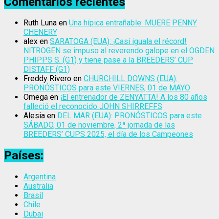
Comentarios recientes
Ruth Luna
en
Una hípica entrañable: MUERE PENNY
CHENERY
alex
en
SARATOGA (EUA): ¡Casi iguala el récord!
NITROGEN se impuso al reverendo galope en el OGDEN
PHIPPS S. (G1) y tiene pase a la BREEDERS’ CUP
DISTAFF (G1)
Freddy Rivero
en
CHURCHILL DOWNS (EUA):
PRONÓSTICOS para este VIERNES, 01 de MAYO
Omega
en
¡El entrenador de ZENYATTA! A los 80 años
falleció el reconocido JOHN SHIRREFFS
Alesia
en
DEL MAR (EUA): PRONÓSTICOS para este
SÁBADO, 01 de noviembre, 2ª jornada de las
BREEDERS’ CUPS 2025, el día de los Campeones
Países:
Argentina
Australia
Brasil
Chile
Dubai