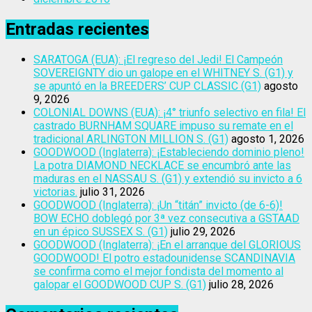
Entradas recientes
SARATOGA (EUA): ¡El regreso del Jedi! El Campeón
SOVEREIGNTY dio un galope en el WHITNEY S. (G1) y
se apuntó en la BREEDERS’ CUP CLASSIC (G1)
agosto
9, 2026
COLONIAL DOWNS (EUA): ¡4° triunfo selectivo en fila! El
castrado BURNHAM SQUARE impuso su remate en el
tradicional ARLINGTON MILLION S. (G1)
agosto 1, 2026
GOODWOOD (Inglaterra): ¡Estableciendo dominio pleno!
La potra DIAMOND NECKLACE se encumbró ante las
maduras en el NASSAU S. (G1) y extendió su invicto a 6
victorias.
julio 31, 2026
GOODWOOD (Inglaterra): ¡Un “titán” invicto (de 6-6)!
BOW ECHO doblegó por 3ª vez consecutiva a GSTAAD
en un épico SUSSEX S. (G1)
julio 29, 2026
GOODWOOD (Inglaterra): ¡En el arranque del GLORIOUS
GOODWOOD! El potro estadounidense SCANDINAVIA
se confirma como el mejor fondista del momento al
galopar el GOODWOOD CUP S. (G1)
julio 28, 2026