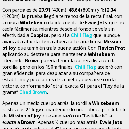
Con parciales de
23.91
(400m),
48.64
(800m) y
1:12.34
(1200m), la prueba llegó a terrenos de la recta final, con
la mora
Whitebeam
dando cuenta de
Evvie Jets
, que no
cedía fácilmente, mientras desde el fondo se veía sin
efectividad a
Coppice
, pero si a
Chili Flag
que, aunque
avanzaba abierta, tenía afuera a la canadiense
Mission
of Joy
, que también traía buena acción. Con
Flavien Prat
aplicando su destreza para mantener a
Whitebeam
liderando,
Brown
parecía tener la carrera lista con la
tordilla, pero en los 150m finales,
Chili Flag
aceleró con
gran eficiencia, para desplazar a su compañera de
establo muy poco antes de la meta y quedarse con la
victoria, conformando “otra” exacta
G1
para el “Rey de la
grama”
Chad Brown
.
Apenas un medio cuerpo atrás, la tordilla
Whitebeam
sostuvo el
2° lugar
, manteniendo una cabeza por delante
de
Mission of Joy
, que amenazó con “fastidiarle” la
exacta a
Brown
. Apenas ½ cuerpo más atrás,
Evvie Jets
guapeó arribando en el
4°
lugar, un cuerpo por delante