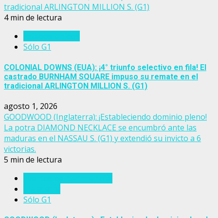
tradicional ARLINGTON MILLION S. (G1)
4 min de lectura
Estados Unidos
Sólo G1
COLONIAL DOWNS (EUA): ¡4° triunfo selectivo en fila! El
castrado BURNHAM SQUARE impuso su remate en el
tradicional ARLINGTON MILLION S. (G1)
agosto 1, 2026
GOODWOOD (Inglaterra): ¡Estableciendo dominio pleno!
La potra DIAMOND NECKLACE se encumbró ante las
maduras en el NASSAU S. (G1) y extendió su invicto a 6
victorias.
5 min de lectura
Eventos del turf mundial
Inglaterra
Sólo G1