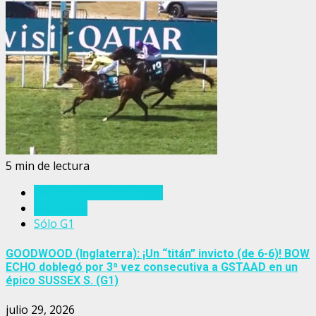
5 min de lectura
Eventos del turf mundial
Inglaterra
Sólo G1
GOODWOOD (Inglaterra): ¡Un “titán” invicto (de 6-6)! BOW
ECHO doblegó por 3ª vez consecutiva a GSTAAD en un
épico SUSSEX S. (G1)
julio 29, 2026