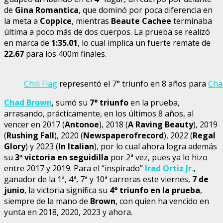
de
Gina Romantica
, que dominó por poca diferencia en
la meta a
Coppice
, mientras
Beaute Cachee
terminaba
última a poco más de dos cuerpos. La prueba se realizó
en marca de
1:35.01
, lo cual implica un fuerte remate de
22.67
para los 400m finales.
Chili Flag
representó el 7° triunfo en 8 años para
Cha
Chad Brown
, sumó su
7° triunfo
en la prueba,
arrasando, prácticamente, en los últimos 8 años, al
vencer en 2017 (
Antonoe
), 2018 (
A Raving Beauty
), 2019
(
Rushing Fall
), 2020 (
Newspaperofrecord
), 2022 (
Regal
Glory
) y 2023 (
In Italian
), por lo cual ahora logra además
su
3
ª
victoria en seguidilla
por 2ª vez, pues ya lo hizo
entre 2017 y 2019. Para el “inspirado”
Irad Ortiz Jr.
,
ganador de la 1ª, 4ª, 7ª y 10ª carreras este viernes,
7 de
junio
, la victoria significa su
4° triunfo en la prueba
,
siempre de la mano de
Brown
, con quien ha vencido en
yunta en 2018, 2020, 2023 y ahora.