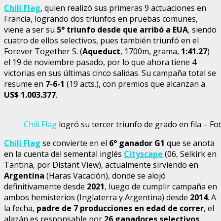
Chili Flag
, quien realizó sus primeras 9 actuaciones en
Francia, logrando dos triunfos en pruebas comunes,
viene a ser su
5° triunfo desde que arribó a EUA
, siendo
cuatro de ellos selectivos, pues también triunfó en el
Forever Together S. (
Aqueduct
, 1700m, grama,
1:41.27
)
el 19 de noviembre pasado, por lo que ahora tiene 4
victorias en sus últimas cinco salidas. Su campaña total se
resume en
7-6-1
(19 acts.), con premios que alcanzan a
US$ 1.003.377
.
Chili Flag
logró su tercer triunfo de grado en fila – Fo
Chili Flag
se convierte en el
6° ganador G1
que se anota
en la cuenta del semental inglés
Cityscape
(06, Selkirk en
Tantina, por Distant View), actualmente sirviendo en
Argentina
(Haras Vacación), donde se alojó
definitivamente desde
2021
, luego de cumplir campaña en
ambos hemisterios (Inglaterra y Argentina) desde
2014
. A
la fecha,
padre de 7 producciones en edad de correr
, el
alazán es responsable por
26 ganadores selectivos
,