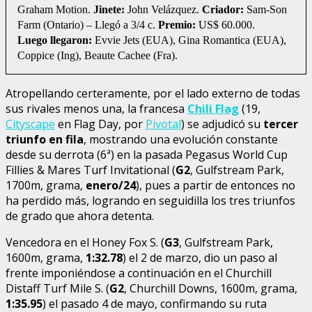
Graham Motion.
Jinete:
John Velázquez.
Criador:
Sam-Son
Farm (Ontario) – Llegó a 3/4 c.
Premio:
US$ 60.000.
Luego llegaron:
Evvie Jets (EUA), Gina Romantica (EUA),
Coppice (Ing), Beaute Cachee (Fra).
Atropellando certeramente, por el lado externo de todas
sus rivales menos una, la francesa
Chili Flag
(19,
Cityscape
en Flag Day, por
Pivotal
) se adjudicó su
tercer
triunfo en fila
, mostrando una evolución constante
desde su derrota (6ª) en la pasada Pegasus World Cup
Fillies & Mares Turf Invitational (
G2
, Gulfstream Park,
1700m, grama,
enero/24
), pues a partir de entonces no
ha perdido más, logrando en seguidilla los tres triunfos
de grado que ahora detenta.
Vencedora en el Honey Fox S. (
G3
, Gulfstream Park,
1600m, grama,
1:32.78
) el 2 de marzo, dio un paso al
frente imponiéndose a continuación en el Churchill
Distaff Turf Mile S. (
G2
, Churchill Downs, 1600m, grama,
1:35.95
) el pasado 4 de mayo, confirmando su ruta