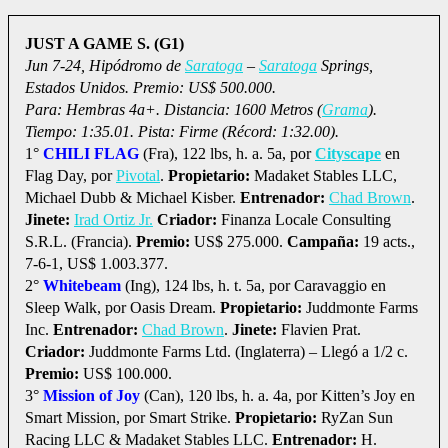
JUST A GAME S. (G1)
Jun 7-24, Hipódromo de
Saratoga
–
Saratoga
Springs,
Estados Unidos. Premio: US$ 500.000.
Para: Hembras 4a+. Distancia: 1600 Metros (
Grama
).
Tiempo: 1:35.01. Pista: Firme (Récord: 1:32.00).
1°
CHILI FLAG
(Fra), 122 lbs, h. a. 5a, por
Cityscape
en
Flag Day, por
Pivotal
.
Propietario:
Madaket Stables LLC,
Michael Dubb & Michael Kisber.
Entrenador:
Chad Brown
.
Jinete:
Irad Ortiz Jr.
Criador:
Finanza Locale Consulting
S.R.L. (Francia).
Premio:
US$ 275.000.
Campaña:
19 acts.,
7-6-1, US$ 1.003.377.
2°
Whitebeam
(Ing), 124 lbs, h. t. 5a, por Caravaggio en
Sleep Walk, por Oasis Dream.
Propietario:
Juddmonte Farms
Inc.
Entrenador:
Chad Brown
.
Jinete:
Flavien Prat.
Criador:
Juddmonte Farms Ltd. (Inglaterra) – Llegó a 1/2 c.
Premio:
US$ 100.000.
3°
Mission of Joy
(Can), 120 lbs, h. a. 4a, por Kitten’s Joy en
Smart Mission, por Smart Strike.
Propietario:
RyZan Sun
Racing LLC & Madaket Stables LLC.
Entrenador:
H.