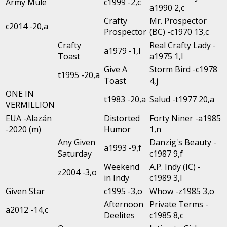
Army Mule
c1999 -2,c
a1990 2,c
Crafty
Mr. Prospector
c2014 -20,a
Prospector
(BC) -c1970 13,c
Crafty
Real Crafty Lady -
a1979 -1,l
Toast
a1975 1,l
Give A
Storm Bird -c1978
t1995 -20,a
Toast
4,j
ONE IN
t1983 -20,a
Salud -t1977 20,a
VERMILLION
EUA -Alazán
Distorted
Forty Niner -a1985
-2020 (m)
Humor
1,n
Any Given
Danzig's Beauty -
a1993 -9,f
Saturday
c1987 9,f
Weekend
A.P. Indy (IC) -
z2004 -3,o
in Indy
c1989 3,l
Given Star
c1995 -3,o
Whow -z1985 3,o
Afternoon
Private Terms -
a2012 -14,c
Deelites
c1985 8,c