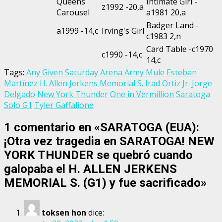
Queens
Intimate Girl -
z1992 -20,a
Carousel
a1981 20,a
Badger Land -
a1999 -14,c
Irving's Girl
c1983 2,n
Card Table -c1970
c1990 -14,c
14,c
Tags:
Any Given Saturday
Arena
Army Mule
Esteban
Martínez
H. Allen Jerkens Memorial S.
Irad Ortiz Jr.
Jorge
Delgado
New York Thunder
One in Vermillion
Saratoga
Solo G1
Tyler Gaffalione
1 comentario en «
SARATOGA (EUA):
¡Otra vez tragedia en SARATOGA! NEW
YORK THUNDER se quebró cuando
galopaba el H. ALLEN JERKENS
MEMORIAL S. (G1) y fue sacrificado
»
toksen hon
dice: