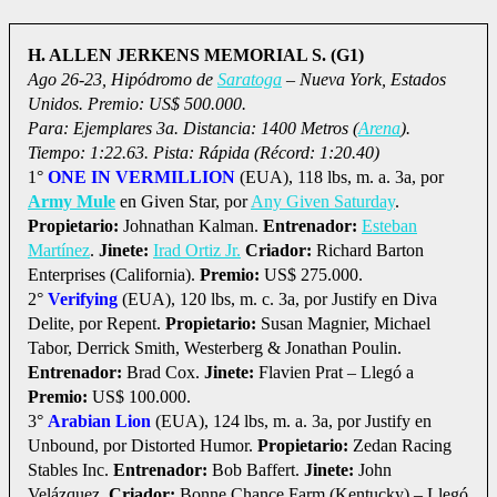
H. ALLEN JERKENS MEMORIAL S. (G1)
Ago 26-23, Hipódromo de
Saratoga
– Nueva York, Estados
Unidos. Premio: US$ 500.000.
Para: Ejemplares 3a. Distancia: 1400 Metros (
Arena
).
Tiempo: 1:22.63. Pista: Rápida (Récord: 1:20.40)
1°
ONE IN VERMILLION
(EUA), 118 lbs, m. a. 3a, por
Army Mule
en Given Star, por
Any Given Saturday
.
Propietario:
Johnathan Kalman.
Entrenador:
Esteban
Martínez
.
Jinete:
Irad Ortiz Jr.
Criador:
Richard Barton
Enterprises (California).
Premio:
US$ 275.000.
2°
Verifying
(EUA), 120 lbs, m. c. 3a, por Justify en Diva
Delite, por Repent.
Propietario:
Susan Magnier, Michael
Tabor, Derrick Smith, Westerberg & Jonathan Poulin.
Entrenador:
Brad Cox.
Jinete:
Flavien Prat – Llegó a
Premio:
US$ 100.000.
3°
Arabian Lion
(EUA), 124 lbs, m. a. 3a, por Justify en
Unbound, por Distorted Humor.
Propietario:
Zedan Racing
Stables Inc.
Entrenador:
Bob Baffert.
Jinete:
John
Velázquez.
Criador:
Bonne Chance Farm (Kentucky) – Llegó