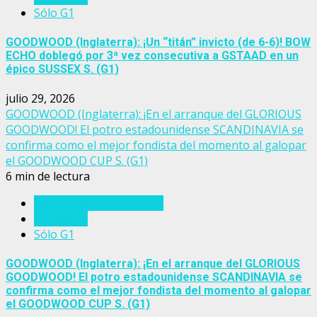
Sólo G1
GOODWOOD (Inglaterra): ¡Un “titán” invicto (de 6-6)! BOW
ECHO doblegó por 3ª vez consecutiva a GSTAAD en un
épico SUSSEX S. (G1)
julio 29, 2026
GOODWOOD (Inglaterra): ¡En el arranque del GLORIOUS
GOODWOOD! El potro estadounidense SCANDINAVIA se
confirma como el mejor fondista del momento al galopar
el GOODWOOD CUP S. (G1)
6 min de lectura
Eventos del turf mundial
Inglaterra
Sólo G1
GOODWOOD (Inglaterra): ¡En el arranque del GLORIOUS
GOODWOOD! El potro estadounidense SCANDINAVIA se
confirma como el mejor fondista del momento al galopar
el GOODWOOD CUP S. (G1)