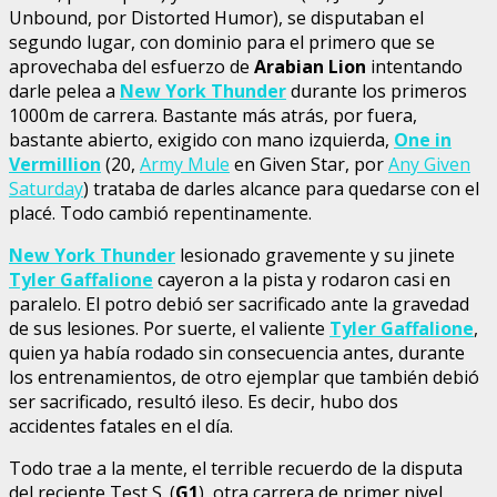
Unbound, por Distorted Humor), se disputaban el
segundo lugar, con dominio para el primero que se
aprovechaba del esfuerzo de
Arabian Lion
intentando
darle pelea a
New York Thunder
durante los primeros
1000m de carrera. Bastante más atrás, por fuera,
bastante abierto, exigido con mano izquierda,
One in
Vermillion
(20,
Army Mule
en Given Star, por
Any Given
Saturday
) trataba de darles alcance para quedarse con el
placé. Todo cambió repentinamente.
New York Thunder
lesionado gravemente y su jinete
Tyler Gaffalione
cayeron a la pista y rodaron casi en
paralelo. El potro debió ser sacrificado ante la gravedad
de sus lesiones. Por suerte, el valiente
Tyler Gaffalione
,
quien ya había rodado sin consecuencia antes, durante
los entrenamientos, de otro ejemplar que también debió
ser sacrificado, resultó ileso. Es decir, hubo dos
accidentes fatales en el día.
Todo trae a la mente, el terrible recuerdo de la disputa
del reciente Test S. (
G1
), otra carrera de primer nivel,