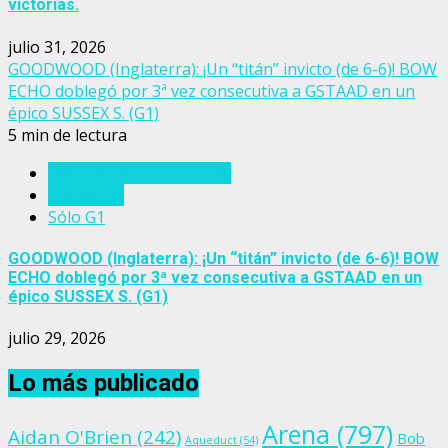
victorias.
julio 31, 2026
GOODWOOD (Inglaterra): ¡Un “titán” invicto (de 6-6)! BOW
ECHO doblegó por 3ª vez consecutiva a GSTAAD en un
épico SUSSEX S. (G1)
5 min de lectura
Eventos del turf mundial
Inglaterra
Sólo G1
GOODWOOD (Inglaterra): ¡Un “titán” invicto (de 6-6)! BOW
ECHO doblegó por 3ª vez consecutiva a GSTAAD en un
épico SUSSEX S. (G1)
julio 29, 2026
Lo más publicado
Arena
(797)
Aidan O'Brien
(242)
Bob
Aqueduct
(54)