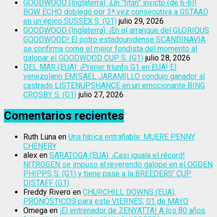
GOODWOOD (Inglaterra): ¡Un “titán” invicto (de 6-6)!
BOW ECHO doblegó por 3ª vez consecutiva a GSTAAD
en un épico SUSSEX S. (G1)
julio 29, 2026
GOODWOOD (Inglaterra): ¡En el arranque del GLORIOUS
GOODWOOD! El potro estadounidense SCANDINAVIA
se confirma como el mejor fondista del momento al
galopar el GOODWOOD CUP S. (G1)
julio 28, 2026
DEL MAR (EUA): ¡Primer triunfo G1 en EUA! El
venezolano EMISAEL JARAMILLO condujo ganador al
castrado LISTENUPSHANCE en un emocionante BING
CROSBY S. (G1)
julio 27, 2026
Comentarios recientes
Ruth Luna
en
Una hípica entrañable: MUERE PENNY
CHENERY
alex
en
SARATOGA (EUA): ¡Casi iguala el récord!
NITROGEN se impuso al reverendo galope en el OGDEN
PHIPPS S. (G1) y tiene pase a la BREEDERS’ CUP
DISTAFF (G1)
Freddy Rivero
en
CHURCHILL DOWNS (EUA):
PRONÓSTICOS para este VIERNES, 01 de MAYO
Omega
en
¡El entrenador de ZENYATTA! A los 80 años