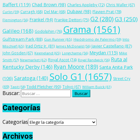
Baffert
(119)
Chad Brown
(98)
Charles Appleby
(72)
Chris Waller
(67)
Dubawi
(98)
Flavien Prat
(78)
Curragh
(68)
Del Mar
(68)
Curlin
(59)
G2
(280)
G3
(250)
Frankel
(94)
Frankie Dettori
(75)
Flemington
(56)
Grama
(1561)
Galileo
(168)
Godolphin
(76)
Gulfstream Park
(88)
Gun Runner
(65)
Hipódromo de Palermo
(59)
Into
Irad Ortiz Jr.
(81)
Javier Castellano
(87)
Mischief
(65)
James McDonald
(56)
Meydan
(115)
John Gosden
(67)
Keeneland
(65)
Longchamp
(56)
Mike
Ruta al
Royal Ascot
(74)
Smith
(57)
Newmarket
(62)
Royal Randwick
(56)
Ryan Moore
(189)
Kentucky Derby
(146)
Santa Anita Park
Solo G1
(1657)
Saratoga
(140)
(106)
Street Cry
Todd Pletcher
(90)
(69)
Tokyo
(67)
Tapit
(58)
William Buick
(61)
Buscar:
Categorías
Categorías
Archivos