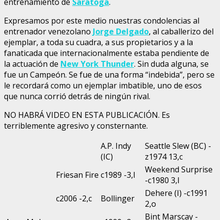
entrenamiento de
Saratoga
.
Expresamos por este medio nuestras condolencias al
entrenador venezolano
Jorge Delgado
, al caballerizo del
ejemplar, a toda su cuadra, a sus propietarios y a la
fanaticada que internacionalmente estaba pendiente de
la actuación de
New York Thunder
. Sin duda alguna, se
fue un Campeón. Se fue de una forma “indebida”, pero se
le recordará como un ejemplar imbatible, uno de esos
que nunca corrió detrás de ningún rival.
NO HABRÁ VIDEO EN ESTA PUBLICACIÓN. Es
terriblemente agresivo y consternante.
A.P. Indy
Seattle Slew (BC) -
(IC)
z1974 13,c
Weekend Surprise
Friesan Fire
c1989 -3,l
-c1980 3,l
Dehere (I) -c1991
c2006 -2,c
Bollinger
2,o
Bint Marscay -