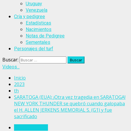
Uruguay
Venezuela
Cría y pedigree
Estadísticas
Nacimientos
Notas de Pedigree
Sementales
Personajes del turf
Buscar:
Videos...
Inicio
2023
th
SARATOGA (EUA): ¡Otra vez tragedia en SARATOGA!
NEW YORK THUNDER se quebró cuando galopaba
el H. ALLEN JERKENS MEMORIAL S. (G1) y fue
sacrificado
Estados Unidos