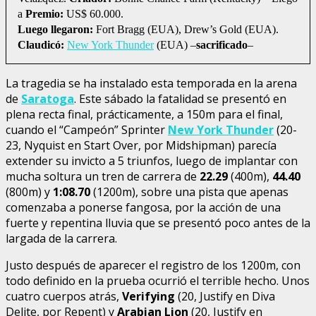
a
Premio:
US$ 60.000.
Luego llegaron:
Fort Bragg (EUA), Drew’s Gold (EUA).
Claudicó:
New York Thunder
(EUA) –
sacrificado
–
La tragedia se ha instalado esta temporada en la arena
de
Saratoga
. Este sábado la fatalidad se presentó en
plena recta final, prácticamente, a 150m para el final,
cuando el “Campeón” Sprinter
New York Thunder
(20-
23, Nyquist en Start Over, por Midshipman) parecía
extender su invicto a 5 triunfos, luego de implantar con
mucha soltura un tren de carrera de
22.29
(400m),
44.40
(800m) y
1:08.70
(1200m), sobre una pista que apenas
comenzaba a ponerse fangosa, por la acción de una
fuerte y repentina lluvia que se presentó poco antes de la
largada de la carrera.
Justo después de aparecer el registro de los 1200m, con
todo definido en la prueba ocurrió el terrible hecho. Unos
cuatro cuerpos atrás,
Verifying
(20, Justify en Diva
Delite, por Repent) y
Arabian Lion
(20, Justify en