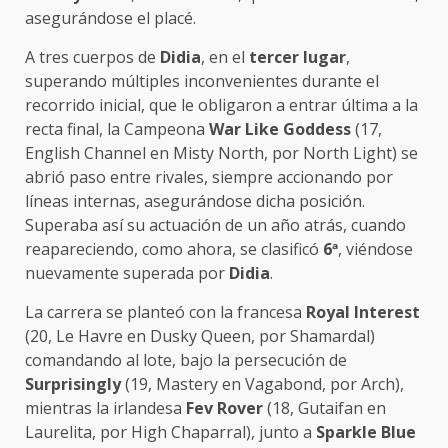
asegurándose el placé.
A tres cuerpos de
Didia
, en el
tercer lugar
,
superando múltiples inconvenientes durante el
recorrido inicial, que le obligaron a entrar última a la
recta final, la Campeona
War Like Goddess
(17,
English Channel en Misty North, por North Light) se
abrió paso entre rivales, siempre accionando por
líneas internas, asegurándose dicha posición.
Superaba así su actuación de un año atrás, cuando
reapareciendo, como ahora, se clasificó
6
ª
, viéndose
nuevamente superada por
Didia
.
La carrera se planteó con la francesa
Royal Interest
(20, Le Havre en Dusky Queen, por Shamardal)
comandando al lote, bajo la persecución de
Surprisingly
(19, Mastery en Vagabond, por Arch),
mientras la irlandesa
Fev Rover
(18, Gutaifan en
Laurelita, por High Chaparral), junto a
Sparkle Blue