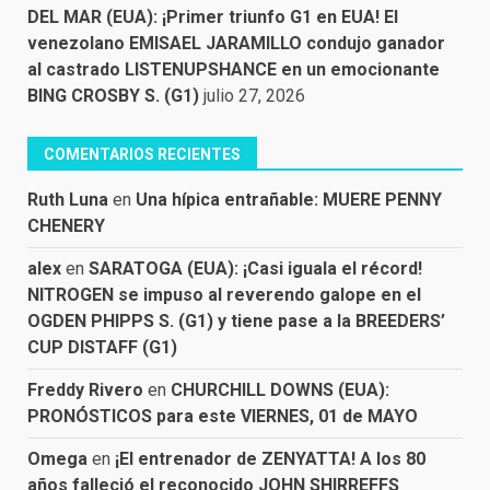
DEL MAR (EUA): ¡Primer triunfo G1 en EUA! El
venezolano EMISAEL JARAMILLO condujo ganador
al castrado LISTENUPSHANCE en un emocionante
BING CROSBY S. (G1)
julio 27, 2026
COMENTARIOS RECIENTES
Ruth Luna
en
Una hípica entrañable: MUERE PENNY
CHENERY
alex
en
SARATOGA (EUA): ¡Casi iguala el récord!
NITROGEN se impuso al reverendo galope en el
OGDEN PHIPPS S. (G1) y tiene pase a la BREEDERS’
CUP DISTAFF (G1)
Freddy Rivero
en
CHURCHILL DOWNS (EUA):
PRONÓSTICOS para este VIERNES, 01 de MAYO
Omega
en
¡El entrenador de ZENYATTA! A los 80
años falleció el reconocido JOHN SHIRREFFS