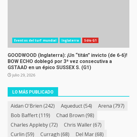
Eventos del turf mundial
Inglaterra
Sólo G1
GOODWOOD (Inglaterra): ¡Un “titán” invicto (de 6-6)!
BOW ECHO doblegó por 3ª vez consecutiva a
GSTAAD en un épico SUSSEX S. (G1)
julio 29, 2026
LO MÁS PUBLICADO
Aidan O'Brien
(242)
Aqueduct
(54)
Arena
(797)
Bob Baffert
(119)
Chad Brown
(98)
Charles Appleby
(72)
Chris Waller
(67)
Curlin
(59)
Curragh
(68)
Del Mar
(68)