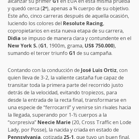
alcanzar su primer
G1
en EUA en esta misma prueba
y quedó cerca (
2
ª
), apenas a ¾ cuerpo de su objetivo.
Este año, cinco carreras después de aquella ocasión,
luciendo los colores del
Resolute Racing
,
copropietarios en esta nueva etapa de su carrera,
Didia
se impuso de manera clara y contundente en el
New York S.
(
G1
, 1900m, grama,
US$ 750.000
),
sumando el tercer triunfo
G1
de su campaña.
Contando con la conducción de
José Luis Ortiz
, con
quien lleva de 3-2, la valiente castaña fue capaz de
transitar toda la primera parte del recorrido justo
detrás de la velocidad, evitando tropiezos, para
desde la entrada de la recta final, transformarse en
una especie de “ferrocarril” y venirse sin rivales hacia
la llegada, superando por 1-½ cuerpos a la
“sorpresiva”
Neecie Marie
(20, Cross Traffic en Lode
Lady, por Posse), la nacida y criada en estado de
Pennsylvania
, cotizada
25-1
, que tuvo un buen final,