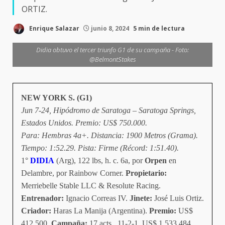
ORTIZ.
Enrique Salazar
junio 8, 2024
5 min de lectura
Didia obtuvo el tercer triunfo G1 de su campaña - Foto:
@BelmontStakes
NEW YORK S. (G1)
Jun 7-24, Hipódromo de Saratoga – Saratoga Springs,
Estados Unidos. Premio: US$ 750.000.
Para: Hembras 4a+. Distancia: 1900 Metros (Grama).
Tiempo: 1:52.29. Pista: Firme (Récord: 1:51.40).
1°
DIDIA
(Arg), 122 lbs, h. c. 6a, por
Orpen
en
Delambre, por Rainbow Corner.
Propietario:
Merriebelle Stable LLC & Resolute Racing.
Entrenador:
Ignacio Correas IV.
Jinete:
José Luis Ortiz.
Criador:
Haras La Manija (Argentina).
Premio:
US$
412.500.
Campaña:
17 acts., 11-2-1, US$ 1.533.484.