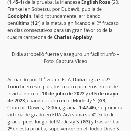
(
1,45-1
) de la prueba, la irlandesa
English Rose
(20,
Frankel en Sobetsu, por Dubawi), pupila de
Godolphin
, falló rotundamente, arribando
penúltima (
12
ª
) a la meta, significando el 2° fracaso
en días consecutivos para un gran favorito de la
cuadra campeona de
Charles Appleby
.
Didia atropellò fuerte y aseguró un fácil triunfo –
Foto: Captura Video
Actuando por 10ª vez en EUA,
Didia
logra su
7°
triunfo
en este país, los cuatro primeros en rol de
invicta, entre el
18 de julio de 2022
y el
5 de mayo
de 2023
, cuando triunfo en el Modesty S. (
G3
,
Churchill Downs, 1800m, grama,
1:47.46
), su primera
victoria de grado en EUA. Acá suma su 4° éxito de
grado, pues luego del Modesty S. (
G3
) y tras arribar
2
ª
en esta prueba, supo vencer en el Rodeo Drive S.