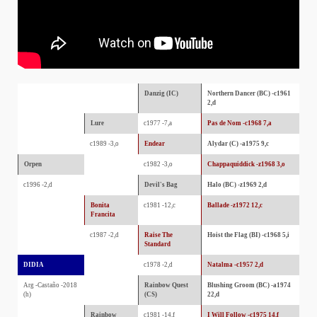
Danzig (IC)
Northern Dancer (BC) -c1961
2,d
Lure
c1977 -7,a
Pas de Nom -c1968 7,a
c1989 -3,o
Endear
Alydar (C) -a1975 9,c
Orpen
c1982 -3,o
Chappaquiddick -z1968 3,o
c1996 -2,d
Devil's Bag
Halo (BC) -z1969 2,d
Bonita
c1981 -12,c
Ballade -z1972 12,c
Francita
c1987 -2,d
Raise The
Hoist the Flag (BI) -c1968 5,i
Standard
DIDIA
c1978 -2,d
Natalma -c1957 2,d
Arg -Castaño -2018
Rainbow Quest
Blushing Groom (BC) -a1974
(h)
(CS)
22,d
Rainbow
c1981 -14,f
I Will Follow -c1975 14,f