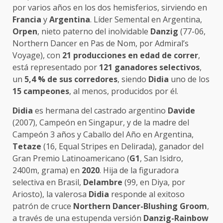
por varios años en los dos hemisferios, sirviendo en
Francia
y
Argentina
. Líder Semental en Argentina,
Orpen
, nieto paterno del inolvidable
Danzig
(77-06,
Northern Dancer en Pas de Nom, por Admiral’s
Voyage), con
21 producciones en edad de correr
,
está representado por
121 ganadores selectivos
,
un
5,4 % de sus corredores
, siendo
Didia
uno de los
15 campeones
, al menos, producidos por él.
Didia
es hermana del castrado argentino
Davide
(2007), Campeón en Singapur, y de la madre del
Campeón 3 años y Caballo del Año en Argentina,
Tetaze
(16, Equal Stripes en Delirada), ganador del
Gran Premio Latinoamericano (
G1
, San Isidro,
2400m, grama) en
2020
. Hija de la figuradora
selectiva en Brasil,
Delambre
(99, en Diya, por
Ariosto), la valerosa
Didia
responde al exitoso
patrón de cruce
Northern Dancer-Blushing Groom
,
a través de una estupenda versión
Danzig-Rainbow