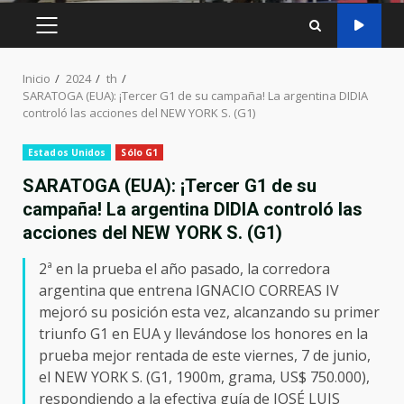
MENÚ
PRINCIPAL
Inicio
2024
th
SARATOGA (EUA): ¡Tercer G1 de su campaña! La argentina DIDIA
controló las acciones del NEW YORK S. (G1)
Estados Unidos
Sólo G1
SARATOGA (EUA): ¡Tercer G1 de su
campaña! La argentina DIDIA controló las
acciones del NEW YORK S. (G1)
2ª en la prueba el año pasado, la corredora
argentina que entrena IGNACIO CORREAS IV
mejoró su posición esta vez, alcanzando su primer
triunfo G1 en EUA y llevándose los honores en la
prueba mejor rentada de este viernes, 7 de junio,
el NEW YORK S. (G1, 1900m, grama, US$ 750.000),
respondiendo a la efectiva guía de JOSÉ LUIS