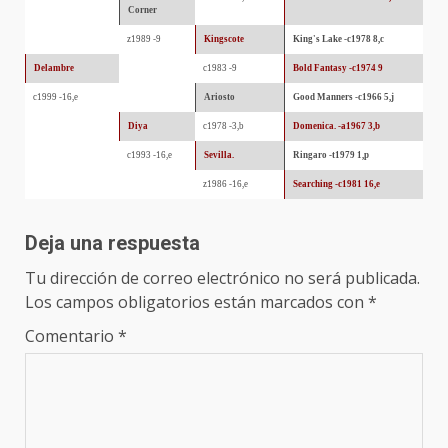
Corner
z1989 -9
Kingscote
King's Lake -c1978 8,c
Delambre
c1983 -9
Bold Fantasy -c1974 9
c1999 -16,e
Ariosto
Good Manners -c1966 5,j
Diya
c1978 -3,b
Domenica. -a1967 3,b
c1993 -16,e
Sevilla.
Ringaro -t1979 1,p
z1986 -16,e
Searching -c1981 16,e
Deja una respuesta
Tu dirección de correo electrónico no será publicada.
Los campos obligatorios están marcados con
*
Comentario
*