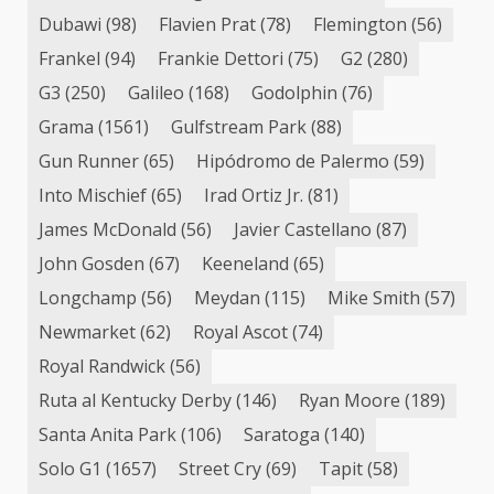
Dubawi
(98)
Flavien Prat
(78)
Flemington
(56)
Frankel
(94)
Frankie Dettori
(75)
G2
(280)
G3
(250)
Galileo
(168)
Godolphin
(76)
Grama
(1561)
Gulfstream Park
(88)
Gun Runner
(65)
Hipódromo de Palermo
(59)
Into Mischief
(65)
Irad Ortiz Jr.
(81)
James McDonald
(56)
Javier Castellano
(87)
John Gosden
(67)
Keeneland
(65)
Longchamp
(56)
Meydan
(115)
Mike Smith
(57)
Newmarket
(62)
Royal Ascot
(74)
Royal Randwick
(56)
Ruta al Kentucky Derby
(146)
Ryan Moore
(189)
Santa Anita Park
(106)
Saratoga
(140)
Solo G1
(1657)
Street Cry
(69)
Tapit
(58)