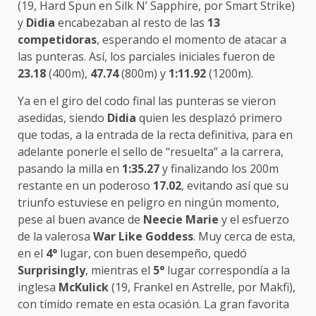
(19, Hard Spun en Silk N’ Sapphire, por Smart Strike)
y
Didia
encabezaban al resto de las
13
competidoras
, esperando el momento de atacar a
las punteras. Así, los parciales iniciales fueron de
23.18
(400m),
47.74
(800m) y
1:11.92
(1200m).
Ya en el giro del codo final las punteras se vieron
asedidas, siendo
Didia
quien les desplazó primero
que todas, a la entrada de la recta definitiva, para en
adelante ponerle el sello de “resuelta” a la carrera,
pasando la milla en
1:35.27
y finalizando los 200m
restante en un poderoso
17.02
, evitando así que su
triunfo estuviese en peligro en ningún momento,
pese al buen avance de
Neecie Marie
y el esfuerzo
de la valerosa
War Like Goddess
. Muy cerca de esta,
en el
4°
lugar, con buen desempeño, quedó
Surprisingly
, mientras el
5°
lugar correspondía a la
inglesa
McKulick
(19, Frankel en Astrelle, por Makfi),
con tímido remate en esta ocasión. La gran favorita