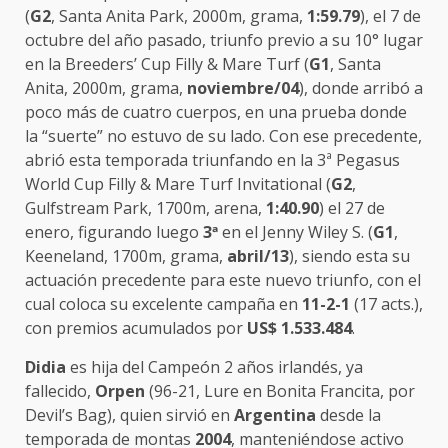
(
G2
, Santa Anita Park, 2000m, grama,
1:59.79
), el 7 de
octubre del año pasado, triunfo previo a su 10° lugar
en la Breeders’ Cup Filly & Mare Turf (
G1
, Santa
Anita, 2000m, grama,
noviembre/04
), donde arribó a
poco más de cuatro cuerpos, en una prueba donde
la “suerte” no estuvo de su lado. Con ese precedente,
abrió esta temporada triunfando en la 3ª Pegasus
World Cup Filly & Mare Turf Invitational (
G2
,
Gulfstream Park, 1700m, arena,
1:40.90
) el 27 de
enero, figurando luego
3
ª
en el Jenny Wiley S. (
G1
,
Keeneland, 1700m, grama,
abril/13
), siendo esta su
actuación precedente para este nuevo triunfo, con el
cual coloca su excelente campaña en
11-2-1
(17 acts.),
con premios acumulados por
US$ 1.533.484
.
Didia
es hija del Campeón 2 años irlandés, ya
fallecido,
Orpen
(96-21, Lure en Bonita Francita, por
Devil’s Bag), quien sirvió en
Argentina
desde la
temporada de montas
2004
, manteniéndose activo