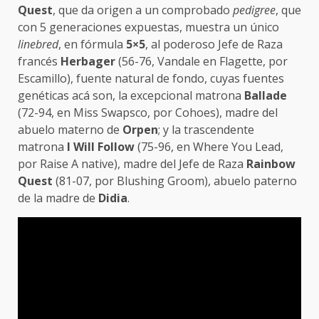
Quest
, que da origen a un comprobado
pedigree
, que
con 5 generaciones expuestas, muestra un único
linebred
, en fórmula
5×5
, al poderoso Jefe de Raza
francés
Herbager
(56-76, Vandale en Flagette, por
Escamillo), fuente natural de fondo, cuyas fuentes
genéticas acá son, la excepcional matrona
Ballade
(72-94, en Miss Swapsco, por Cohoes), madre del
abuelo materno de
Orpen
; y la trascendente
matrona
I Will Follow
(75-96, en Where You Lead,
por Raise A native), madre del Jefe de Raza
Rainbow
Quest
(81-07, por Blushing Groom), abuelo paterno
de la madre de
Didia
.