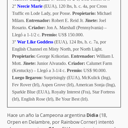
2°
Neecie Marie
(EUA), 120 lbs, h. c. 4a, por Cross
Traffic en Lode Lady, por Posse.
Propietario:
Michael
Milam.
Entrenador:
Robert E. Reid Jr.
Jinete:
Joel
Rosario.
Criador:
Jon A. Marshall (Pennsylvania) –
Llegó a 1-1/2 c.
Premio:
US$ 150.000.
3°
War Like Goddess
(EUA), 124 lbs, h. c. 7a, por
English Channel en Misty North, por North Light.
Propietario:
George Krikorian.
Entrenador:
William I.
Mott.
Jinete:
Junior Alvarado.
Criador:
Calumet Farm
(Kentucky) – Llegó a 3-1/4 c.
Premio:
US$ 90.000.
Luego llegaron:
Surprisingly (EUA), McKulick (Ing),
Fev Rover (Irl), Aspen Grove (Irl), American Sonja (Ing),
Sparkle Blue (EUA), Royalty Interest (Fra), Star Fortress
(Irl), English Rose (Irl), Be Your Best (Irl).
Hace un año la Campeona argentina
Didia
(18,
Orpen en Delambre, por Rainbow Corner) intentó