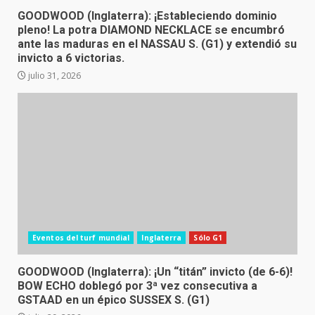
GOODWOOD (Inglaterra): ¡Estableciendo dominio
pleno! La potra DIAMOND NECKLACE se encumbró
ante las maduras en el NASSAU S. (G1) y extendió su
invicto a 6 victorias.
julio 31, 2026
Eventos del turf mundial
Inglaterra
Sólo G1
GOODWOOD (Inglaterra): ¡Un “titán” invicto (de 6-6)!
BOW ECHO doblegó por 3ª vez consecutiva a
GSTAAD en un épico SUSSEX S. (G1)