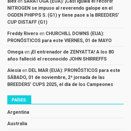
alex
en
SARATOGA (EUA): ¡Casi iguala el récord!
NITROGEN se impuso al reverendo galope en el
OGDEN PHIPPS S. (G1) y tiene pase a la BREEDERS’
CUP DISTAFF (G1)
Freddy Rivero
en
CHURCHILL DOWNS (EUA):
PRONÓSTICOS para este VIERNES, 01 de MAYO
Omega
en
¡El entrenador de ZENYATTA! A los 80
años falleció el reconocido JOHN SHIRREFFS
Alesia
en
DEL MAR (EUA): PRONÓSTICOS para este
SÁBADO, 01 de noviembre, 2ª jornada de las
BREEDERS’ CUPS 2025, el día de los Campeones
PAÍSES:
Argentina
Australia