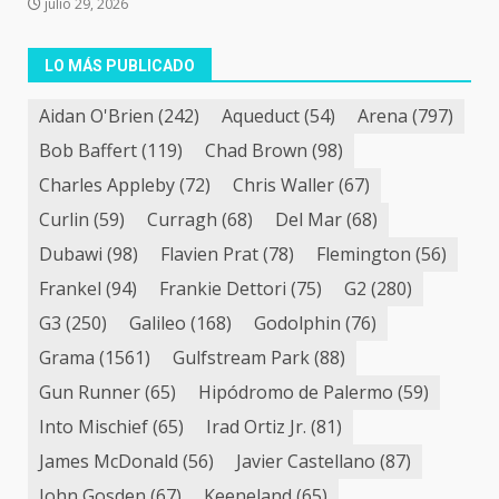
julio 29, 2026
LO MÁS PUBLICADO
Aidan O'Brien
(242)
Aqueduct
(54)
Arena
(797)
Bob Baffert
(119)
Chad Brown
(98)
Charles Appleby
(72)
Chris Waller
(67)
Curlin
(59)
Curragh
(68)
Del Mar
(68)
Dubawi
(98)
Flavien Prat
(78)
Flemington
(56)
Frankel
(94)
Frankie Dettori
(75)
G2
(280)
G3
(250)
Galileo
(168)
Godolphin
(76)
Grama
(1561)
Gulfstream Park
(88)
Gun Runner
(65)
Hipódromo de Palermo
(59)
Into Mischief
(65)
Irad Ortiz Jr.
(81)
James McDonald
(56)
Javier Castellano
(87)
John Gosden
(67)
Keeneland
(65)