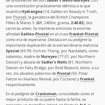
de la excelente versión
Sadler’s Wells-Nureyev
, con
una constitución practicamente idéntica a la que
muestra
Hydrangea
(14, Galileo en Beauty is Truth,
por
Pivotal
), la ganadora del British Champions
Fillies & Mares S. (
G1
, 2400m, grama,
2:40.82
), dos
carreras antes. Se mantiene entonces la enorme
afinidad
Galileo-
Pivotal
en el cruce
Frankel
-
Pivotal
,
como era de esperarse. Destaca en su
pedigree
la
importante duplicación de la extraordinaria matrona
Special
(69-99, Forli en Thong, por Nantallah), como
sabemos, madre de
Nureyev
(77-01, por Northern
Dancer) y abuela de
Sadler’s Wells
(81, Northern
Dancer en Fairy Bridge, por Bold Reason), éstos, a su
vez, los abuelos paternos de
Pivotal
(93, Polar
Falcon en Fearless Revival, por Cozzene) y
Frankel
,
respectivamente.
En el
pedigree
de
Cracksman
, consolidado como el
mejor producto de su padre hasta la fecha, se
presenta un magnífico
inbred
, en fórmula
4×4
, al