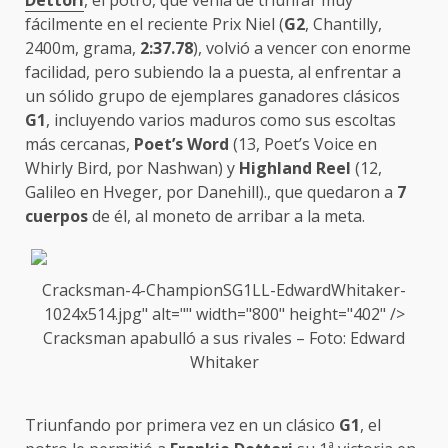
Dettori
, el potro, que venía de triunfar muy
fácilmente en el reciente Prix Niel (
G2
, Chantilly,
2400m, grama,
2:37.78
), volvió a vencer con enorme
facilidad, pero subiendo la a puesta, al enfrentar a
un sólido grupo de ejemplares ganadores clásicos
G1
, incluyendo varios maduros como sus escoltas
más cercanas,
Poet’s Word
(13, Poet’s Voice en
Whirly Bird, por Nashwan) y
Highland Reel
(12,
Galileo en Hveger, por Danehill)., que quedaron a
7
cuerpos
de él, al moneto de arribar a la meta.
Cracksman-4-ChampionSG1LL-EdwardWhitaker-
1024x514.jpg" alt="" width="800" height="402" />
Cracksman
apabulló a sus rivales – Foto: Edward
Whitaker
Triunfando por primera vez en un clásico
G1
, el