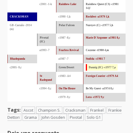
c2001 -1-k
Rainbow Lake
Rainbow Quest (CS) -c1981
14,f
CRACKSMAN
c1990 -1,k
Rockfest -a1979 1,k
GB -Castaño -2014
Polar Falcon
Nureyev (C) -c1977 5,h
(m)
Pivotal
c1987 -8,c
Marie D'Argonne -a1981 8,c
(IC)
a1993 -7
Fearless Revival
Cozzene -t1980 4,m
Rhadegunda
a1987 -7
Stufida -c1981 7
c2005 -9,c
Green Desert
Danzig (IC) -c1977 7,a
St
c1983 -A4
Foreign Courier -c1979 A4
Radegund
c1994 -9,c
On The House
Be My Guest -a1974 8,c
c1979 -9,c
Lora -c1972 9,c
Tags:
Ascot
Champion S.
Cracksman
Frankel
Frankie
Dettori
Grama
John Gosden
Pivotal
Solo G1