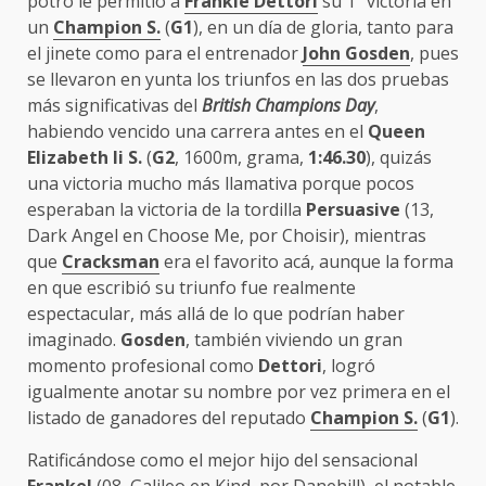
potro le permitió a
Frankie Dettori
su 1ª victoria en
un
Champion S.
(
G1
), en un día de gloria, tanto para
el jinete como para el entrenador
John Gosden
, pues
se llevaron en yunta los triunfos en las dos pruebas
más significativas del
British Champions Day
,
habiendo vencido una carrera antes en el
Queen
Elizabeth Ii S.
(
G2
, 1600m, grama,
1:46.30
), quizás
una victoria mucho más llamativa porque pocos
esperaban la victoria de la tordilla
Persuasive
(13,
Dark Angel en Choose Me, por Choisir), mientras
que
Cracksman
era el favorito acá, aunque la forma
en que escribió su triunfo fue realmente
espectacular, más allá de lo que podrían haber
imaginado.
Gosden
, también viviendo un gran
momento profesional como
Dettori
, logró
igualmente anotar su nombre por vez primera en el
listado de ganadores del reputado
Champion S.
(
G1
).
Ratificándose como el mejor hijo del sensacional
Frankel
(08, Galileo en Kind, por Danehill), el notable