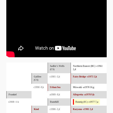
Sadler's Wells
Northern Dancer (BC) -c1961
(CS)
2,d
Galileo
c1981 -5,h
Fairy Bridge -c1975 5,h
(CS)
c1998 -9,h
Urban Sea
Miswaki -a1978 16,g
Frankel
a1989 -9,h
Allegretta -a1978 9,h
c2008 -1-k
Danehill
Danzig (IC) -c1977 7,a
Kind
c1986 -2,d
Razyana -c1981 2,d