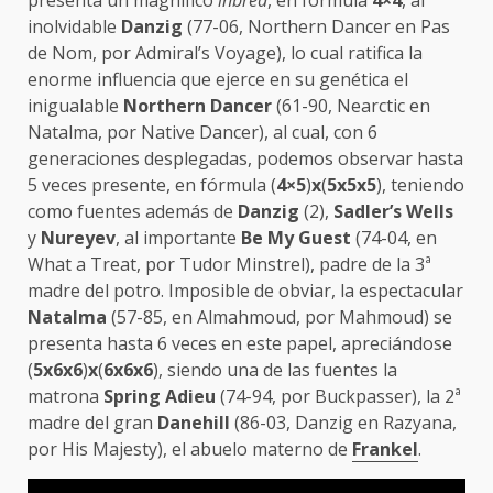
inolvidable
Danzig
(77-06, Northern Dancer en Pas
de Nom, por Admiral’s Voyage), lo cual ratifica la
enorme influencia que ejerce en su genética el
inigualable
Northern Dancer
(61-90, Nearctic en
Natalma, por Native Dancer), al cual, con 6
generaciones desplegadas, podemos observar hasta
5 veces presente, en fórmula (
4×5
)
x
(
5x5x5
), teniendo
como fuentes además de
Danzig
(2),
Sadler’s Wells
y
Nureyev
, al importante
Be My Guest
(74-04, en
What a Treat, por Tudor Minstrel), padre de la 3ª
madre del potro. Imposible de obviar, la espectacular
Natalma
(57-85, en Almahmoud, por Mahmoud) se
presenta hasta 6 veces en este papel, apreciándose
(
5x6x6
)
x
(
6x6x6
), siendo una de las fuentes la
matrona
Spring Adieu
(74-94, por Buckpasser), la 2ª
madre del gran
Danehill
(86-03, Danzig en Razyana,
por His Majesty), el abuelo materno de
Frankel
.