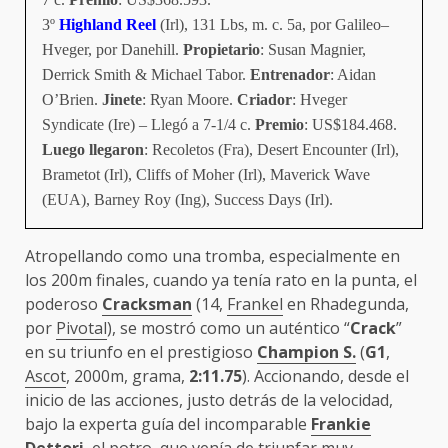
3º
Highland Reel
(Irl), 131 Lbs, m. c. 5a, por Galileo–
Hveger, por Danehill.
Propietario
: Susan Magnier,
Derrick Smith & Michael Tabor.
Entrenador
: Aidan
O’Brien.
Jinete
: Ryan Moore.
Criador
: Hveger
Syndicate (Ire) – Llegó a 7-1/4 c.
Premio
: US$184.468.
Luego llegaron
: Recoletos (Fra), Desert Encounter (Irl),
Brametot (Irl), Cliffs of Moher (Irl), Maverick Wave
(EUA), Barney Roy (Ing), Success Days (Irl).
Atropellando como una tromba, especialmente en
los 200m finales, cuando ya tenía rato en la punta, el
poderoso
Cracksman
(14,
Frankel
en Rhadegunda,
por
Pivotal
), se mostró como un auténtico “
Crack
”
en su triunfo en el prestigioso
Champion S.
(
G1
,
Ascot
, 2000m, grama,
2:11.75
). Accionando, desde el
inicio de las acciones, justo detrás de la velocidad,
bajo la experta guía del incomparable
Frankie