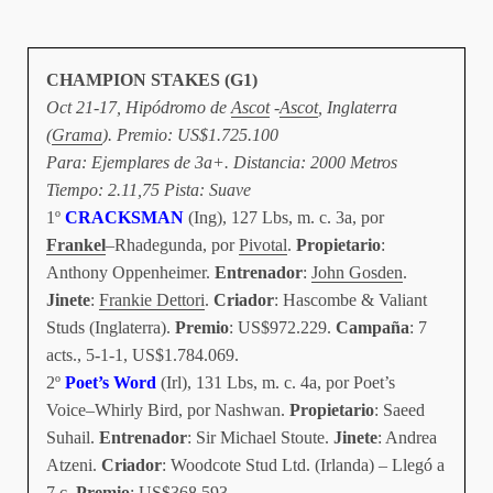
CHAMPION STAKES (G1)
O
ct 21-17, Hipódromo de
Ascot
-
Ascot
, Inglaterra
(
Grama
). Premio: US$1.725.100
Para: Ejemplares de 3a+. Distancia: 2000 Metros
Tiempo: 2.11,75 Pista: Suave
1º
CRACKSMAN
(Ing), 127 Lbs, m. c. 3a, por
Frankel
–Rhadegunda, por
Pivotal
.
Propietario
:
Anthony Oppenheimer.
Entrenador
:
John Gosden
.
Jinete
:
Frankie Dettori
.
Criador
: Hascombe & Valiant
Studs (Inglaterra).
Premio
: US$972.229.
Campaña
: 7
acts., 5-1-1, US$1.784.069.
2º
Poet’s Word
(Irl), 131 Lbs, m. c. 4a, por Poet’s
Voice–Whirly Bird, por Nashwan.
Propietario
: Saeed
Suhail.
Entrenador
: Sir Michael Stoute.
Jinete
: Andrea
Atzeni.
Criador
: Woodcote Stud Ltd. (Irlanda) – Llegó a
7 c.
Premio
: US$368.593.