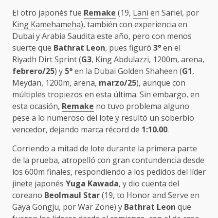
El otro japonés fue
Remake
(19,
Lani
en Sariel, por
King Kamehameha
), también con experiencia en
Dubai y Arabia Saudita este año, pero con menos
suerte que
Bathrat Leon
, pues figuró
3°
en el
Riyadh Dirt Sprint (
G3
, King Abdulazzi, 1200m, arena,
febrero/25
) y
5°
en la Dubai Golden Shaheen (
G1
,
Meydan, 1200m, arena,
marzo/25
), aunque con
múltiples tropiezos en esta última. Sin embargo, en
esta ocasión,
Remake
no tuvo problema alguno
pese a lo numeroso del lote y resultó un soberbio
vencedor, dejando marca récord de
1:10.00
.
Corriendo a mitad de lote durante la primera parte
de la prueba, atropelló con gran contundencia desde
los 600m finales, respondiendo a los pedidos del líder
jinete japonés
Yuga Kawada
, y dio cuenta del
coreano
Beolmaul Star
(19, to Honor and Serve en
Gaya Gongju, por War Zone) y
Bathrat Leon
que