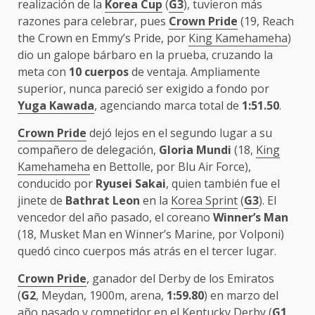
realización de la
Korea Cup
(
G3
), tuvieron más
razones para celebrar, pues
Crown Pride
(19, Reach
the Crown en Emmy’s Pride, por
King Kamehameha
)
dio un galope bárbaro en la prueba, cruzando la
meta con
10 cuerpos
de ventaja. Ampliamente
superior, nunca pareció ser exigido a fondo por
Yuga Kawada
, agenciando marca total de
1:51.50
.
Crown Pride
dejó lejos en el segundo lugar a su
compañero de delegación,
Gloria Mundi
(18,
King
Kamehameha
en Bettolle, por Blu Air Force),
conducido por
Ryusei
Sakai
, quien también fue el
jinete de
Bathrat Leon
en la
Korea Sprint
(
G3
). El
vencedor del año pasado, el coreano
Winner’s Man
(18, Musket Man en Winner’s Marine, por Volponi)
quedó cinco cuerpos más atrás en el tercer lugar.
Crown Pride
, ganador del Derby de los Emiratos
(
G2
, Meydan, 1900m, arena,
1:59.80
) en marzo del
año pasado y competidor en el Kentucky Derby (
G1
,