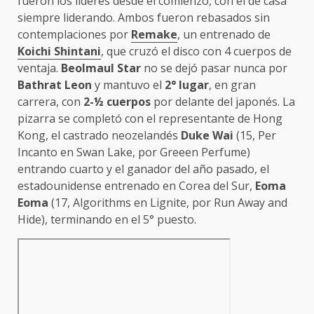
fueron los líderes desde el comienzo, con el de casa
siempre liderando. Ambos fueron rebasados sin
contemplaciones por
Remake
, un entrenado de
Koichi Shintani
, que cruzó el disco con 4 cuerpos de
ventaja.
Beolmaul
Star
no se dejó pasar nunca por
Bathrat Leon
y mantuvo el
2° lugar
, en gran
carrera, con
2-½ cuerpos
por delante del japonés. La
pizarra se completó con el representante de Hong
Kong, el castrado neozelandés
Duke Wai
(15, Per
Incanto en Swan Lake, por Greeen Perfume)
entrando cuarto y el ganador del año pasado, el
estadounidense entrenado en Corea del Sur,
Eoma
Eoma
(17, Algorithms en Lignite, por Run Away and
Hide), terminando en el 5° puesto.