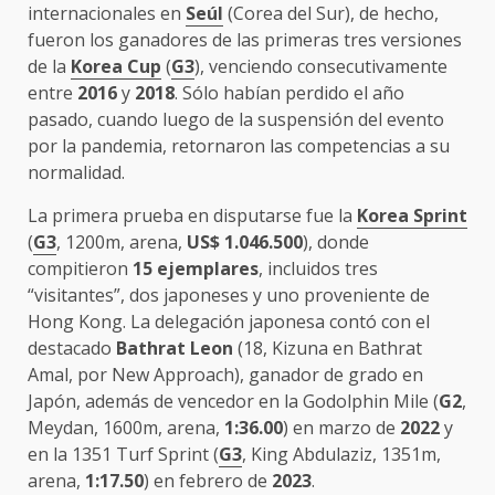
internacionales en
Seúl
(Corea del Sur), de hecho,
fueron los ganadores de las primeras tres versiones
de la
Korea Cup
(
G3
), venciendo consecutivamente
entre
2016
y
2018
. Sólo habían perdido el año
pasado, cuando luego de la suspensión del evento
por la pandemia, retornaron las competencias a su
normalidad.
La primera prueba en disputarse fue la
Korea Sprint
(
G3
, 1200m, arena,
US$ 1.046.500
), donde
compitieron
15 ejemplares
, incluidos tres
“visitantes”, dos japoneses y uno proveniente de
Hong Kong. La delegación japonesa contó con el
destacado
Bathrat Leon
(18, Kizuna en Bathrat
Amal, por New Approach), ganador de grado en
Japón, además de vencedor en la Godolphin Mile (
G2
,
Meydan, 1600m, arena,
1:36.00
) en marzo de
2022
y
en la 1351 Turf Sprint (
G3
, King Abdulaziz, 1351m,
arena,
1:17.50
) en febrero de
2023
.