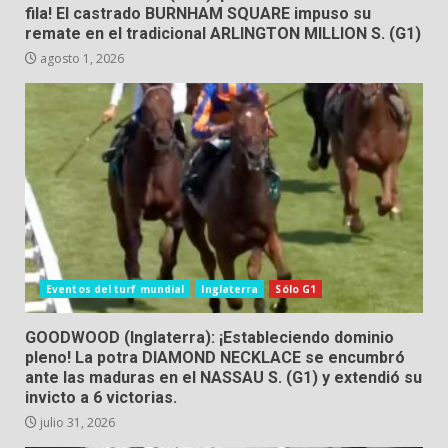
fila! El castrado BURNHAM SQUARE impuso su
remate en el tradicional ARLINGTON MILLION S. (G1)
agosto 1, 2026
Eventos del turf mundial
Inglaterra
Sólo G1
GOODWOOD (Inglaterra): ¡Estableciendo dominio
pleno! La potra DIAMOND NECKLACE se encumbró
ante las maduras en el NASSAU S. (G1) y extendió su
invicto a 6 victorias.
julio 31, 2026