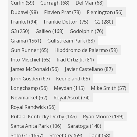
Curlin
(59)
Curragh
(68)
Del Mar
(68)
Dubawi
(98)
Flavien Prat
(78)
Flemington
(56)
Frankel
(94)
Frankie Dettori
(75)
G2
(280)
G3
(250)
Galileo
(168)
Godolphin
(76)
Grama
(1561)
Gulfstream Park
(88)
Gun Runner
(65)
Hipódromo de Palermo
(59)
Into Mischief
(65)
Irad Ortiz Jr.
(81)
James McDonald
(56)
Javier Castellano
(87)
John Gosden
(67)
Keeneland
(65)
Longchamp
(56)
Meydan
(115)
Mike Smith
(57)
Newmarket
(62)
Royal Ascot
(74)
Royal Randwick
(56)
Ruta al Kentucky Derby
(146)
Ryan Moore
(189)
Santa Anita Park
(106)
Saratoga
(140)
Solo G1
(1657)
Street Cry
(69)
Tapit
(58)