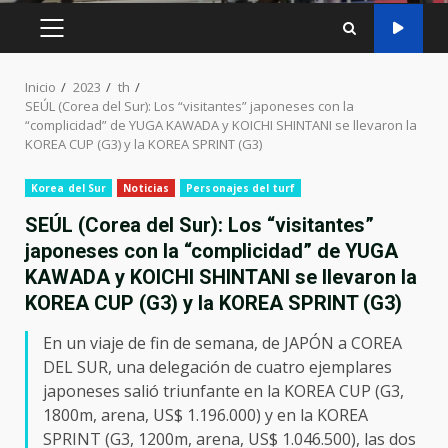
MENÚ
PRINCIPAL
Inicio
2023
th
SEÚL (Corea del Sur): Los “visitantes” japoneses con la
“complicidad” de YUGA KAWADA y KOICHI SHINTANI se llevaron la
KOREA CUP (G3) y la KOREA SPRINT (G3)
Korea del Sur
Noticias
Personajes del turf
SEÚL (Corea del Sur): Los “visitantes”
japoneses con la “complicidad” de YUGA
KAWADA y KOICHI SHINTANI se llevaron la
KOREA CUP (G3) y la KOREA SPRINT (G3)
En un viaje de fin de semana, de JAPÓN a COREA
DEL SUR, una delegación de cuatro ejemplares
japoneses salió triunfante en la KOREA CUP (G3,
1800m, arena, US$ 1.196.000) y en la KOREA
SPRINT (G3, 1200m, arena, US$ 1.046.500), las dos