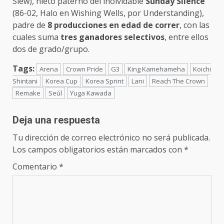
Slew), nieto paterno del inolvidable
Sunday Silence
(86-02, Halo en Wishing Wells, por Understanding),
padre de
8 producciones en edad de correr
, con las
cuales suma
tres ganadores selectivos
, entre ellos
dos de grado/grupo.
Tags:
Arena
Crown Pride
G3
King Kamehameha
Koichi
Shintani
Korea Cup
Korea Sprint
Lani
Reach The Crown
Remake
Seúl
Yuga Kawada
Deja una respuesta
Tu dirección de correo electrónico no será publicada.
Los campos obligatorios están marcados con
*
Comentario
*