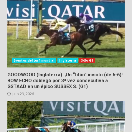
Eventos del turf mundial
Inglaterra
Sólo G1
GOODWOOD (Inglaterra): ¡Un “titán” invicto (de 6-6)!
BOW ECHO doblegó por 3ª vez consecutiva a
GSTAAD en un épico SUSSEX S. (G1)
julio 29, 2026