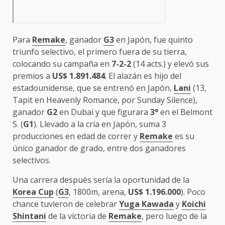
Para
Remake
, ganador
G3
en Japón, fue quinto
triunfo selectivo, el primero fuera de su tierra,
colocando su campaña en
7-2-2
(14 acts.) y elevó sus
premios a
US$ 1.891.484
. El alazán es hijo del
estadounidense, que se entrenó en Japón,
Lani
(13,
Tapit en Heavenly Romance, por Sunday Silence),
ganador
G2
en Dubai y que figurara
3°
en el Belmont
S. (
G1
). Llevado a la cría en Japón, suma 3
producciones en edad de correr y
Remake
es su
único ganador de grado, entre dos ganadores
selectivos.
Una carrera después sería la oportunidad de la
Korea Cup
(
G3
, 1800m, arena,
US$ 1.196.000
). Poco
chance tuvieron de celebrar
Yuga Kawada
y
Koichi
Shintani
de la victoria de
Remake
, pero luego de la