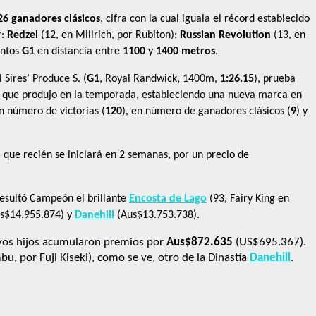
26 ganadores clásicos
, cifra con la cual iguala el récord establecido
r:
Redzel
(12, en Millrich, por Rubiton);
Russian Revolution
(13, en
entos
G1
en distancia entre
1100
y
1400 metros
.
 Sires’ Produce S. (
G1
, Royal Randwick, 1400m,
1:26.15
), prueba
que produjo en la temporada, estableciendo una nueva marca en
en número de victorias (
120
), en número de ganadores clásicos (
9
) y
 que recién se iniciará en 2 semanas, por un precio de
resultó Campeón el brillante
Encosta de Lago
(93, Fairy King en
s$14.955.874) y
Danehill
(Aus$13.753.738).
uyos hijos acumularon premios por
Aus$872.635
(US$695.367).
u, por Fuji Kiseki), como se ve, otro de la Dinastía
Danehill
.