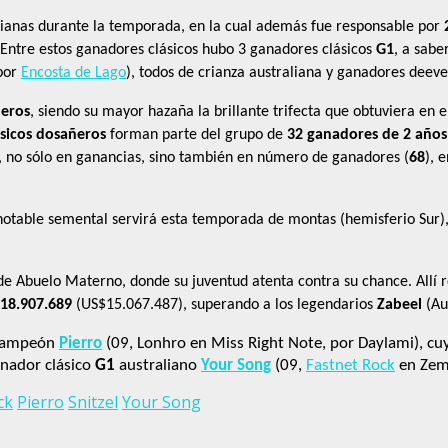
alianas durante la temporada, en la cual además fue responsable por
 Entre estos ganadores clásicos hubo 3 ganadores clásicos
G1
, a sabe
 por
Encosta de Lago
), todos de crianza australiana y ganadores deev
eros
, siendo su mayor hazaña la brillante trifecta que obtuviera en el
sicos dosañeros
forman parte del grupo de
32 ganadores
de 2 años
s, no sólo en ganancias, sino también en número de ganadores (
68
), 
notable semental servirá esta temporada de montas (hemisferio Sur),
de Abuelo Materno, donde su juventud atenta contra su chance. Allí 
18.907.689
(US$15.067.487), superando a los legendarios
Zabeel
(Au
l Campeón
Pierro
(09, Lonhro en Miss Right Note, por Daylami), c
ganador clásico
G1
australiano
Your Song
(09,
Fastnet Rock
en Zemb
ck
Pierro
Snitzel
Your Song