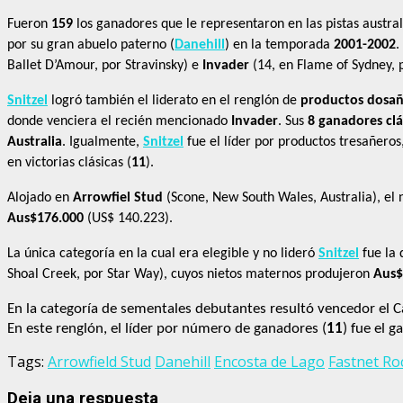
Fueron
159
los ganadores que le representaron en las pistas austr
por su gran abuelo paterno (
Danehill
) en la temporada
2001-2002
.
Ballet D’Amour, por Stravinsky) e
Invader
(14, en Flame of Sydney,
Snitzel
logró también el liderato en el renglón de
productos dosañ
donde venciera el recién mencionado
Invader
. Sus
8 ganadores clá
Australia
. Igualmente,
Snitzel
fue el líder por productos tresañero
en victorias clásicas (
11
).
Alojado en
Arrowfiel Stud
(Scone, New South Wales, Australia), el 
Aus$176.000
(US$ 140.223).
La única categoría en la cual era elegible y no lideró
Snitzel
fue la 
Shoal Creek, por Star Way), cuyos nietos maternos produjeron
Aus$
En la categoría de sementales debutantes resultó vencedor e
En este renglón, el líder por número de ganadores (
11
) fue el 
Tags:
Arrowfield Stud
Danehill
Encosta de Lago
Fastnet Ro
Deja una respuesta