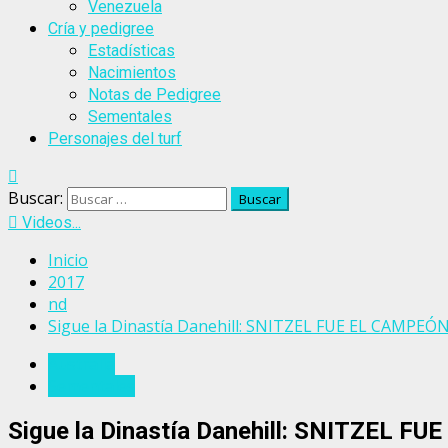
Venezuela
Cría y pedigree
Estadísticas
Nacimientos
Notas de Pedigree
Sementales
Personajes del turf
Buscar:
Videos...
Inicio
2017
nd
Sigue la Dinastía Danehill: SNITZEL FUE EL CAMP
Australia
Sementales
Sigue la Dinastía Danehill: SNITZEL