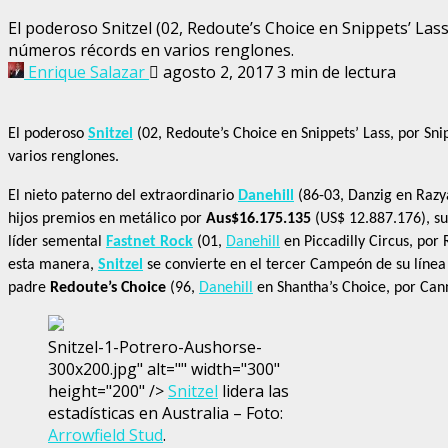
El poderoso Snitzel (02, Redoute’s Choice en Snippets’ Lass
números récords en varios renglones.
Enrique Salazar
agosto 2, 2017
3 min de lectura
El poderoso
Snitzel
(02, Redoute’s Choice en Snippets’ Lass, por Sni
varios renglones.
El nieto paterno del extraordinario
Danehill
(86-03, Danzig en Razya
hijos premios en metálico por
Aus$16.175.135
(US$ 12.887.176), su
líder semental
Fastnet Rock
(01,
Danehill
en Piccadilly Circus, por
esta manera,
Snitzel
se convierte en el tercer Campeón de su líne
padre
Redoute’s Choice
(96,
Danehill
en Shantha’s Choice, por Cann
Snitzel-1-Potrero-Aushorse-
300x200.jpg" alt="" width="300"
height="200" />
Snitzel
lidera las
estadísticas en Australia – Foto:
Arrowfield Stud
.