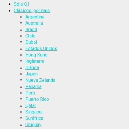
Sólo G1
Clásicos, por país
Argentina
Australia
Brasil
Chile
Dubai
Estados Unidos
Hong Kong
Inglaterra
Irlanda
Japón
Nueva Zelanda
Panamá
Perú
Puerto Rico
Qatar
Singapur
Suráfrica
Uruguay