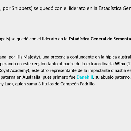
, por Snippets) se quedó con el liderato en la Estadística G
ppets) se quedó con el liderato en la
Estadística General de Sementa
na, por His Majesty), una presencia contundente en la hípica austra
perando en este renglón tanto al padre de la extraordinaria
Winx
(1
 Royal Academy), éste otro representante de la impactante dinastía e
a paterna en
Australia
, pues primero fue
Danehill
, su abuelo paterno
y Lad), quien suma 3 títulos de Campeón Padrillo.