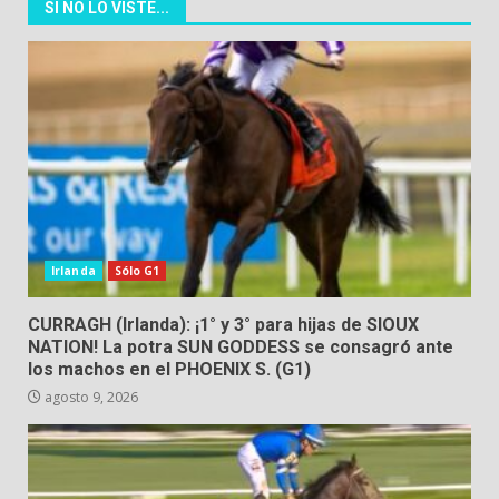
SI NO LO VISTE...
Irlanda
Sólo G1
CURRAGH (Irlanda): ¡1° y 3° para hijas de SIOUX
NATION! La potra SUN GODDESS se consagró ante
los machos en el PHOENIX S. (G1)
agosto 9, 2026