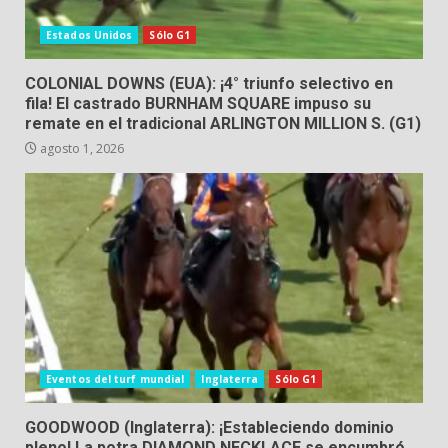
Estados Unidos
Sólo G1
COLONIAL DOWNS (EUA): ¡4° triunfo selectivo en
fila! El castrado BURNHAM SQUARE impuso su
remate en el tradicional ARLINGTON MILLION S. (G1)
agosto 1, 2026
Eventos del turf mundial
Inglaterra
Sólo G1
GOODWOOD (Inglaterra): ¡Estableciendo dominio
pleno! La potra DIAMOND NECKLACE se encumbró