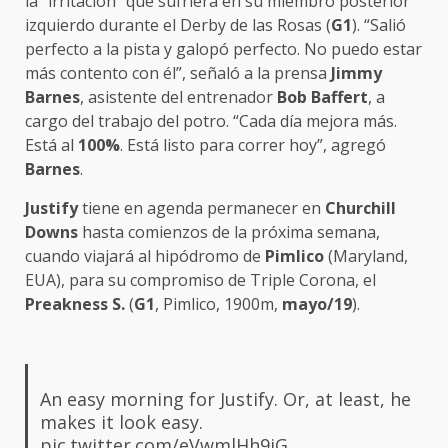
la “irritación” que sufriera en su miembro posterior
izquierdo durante el Derby de las Rosas (
G1
). “Salió
perfecto a la pista y galopó perfecto. No puedo estar
más contento con él”, señaló a la prensa
Jimmy
Barnes
, asistente del entrenador
Bob Baffert
, a
cargo del trabajo del potro. “Cada día mejora más.
Está al
100%
. Está listo para correr hoy”, agregó
Barnes
.
Justify
tiene en agenda permanecer en
Churchill
Downs
hasta comienzos de la próxima semana,
cuando viajará al hipódromo de
Pimlico
(Maryland,
EUA), para su compromiso de Triple Corona, el
Preakness S.
(
G1
, Pimlico, 1900m,
mayo/19
).
An easy morning for Justify. Or, at least, he
makes it look easy.
pic.twitter.com/eVwmlHh9jG