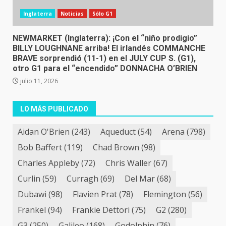
Inglaterra
Noticias
Sólo G1
NEWMARKET (Inglaterra): ¡Con el “niño prodigio”
BILLY LOUGHNANE arriba! El irlandés COMMANCHE
BRAVE sorprendió (11-1) en el JULY CUP S. (G1),
otro G1 para el “encendido” DONNACHA O’BRIEN
julio 11, 2026
LO MÁS PUBLICADO
Aidan O'Brien
(243)
Aqueduct
(54)
Arena
(798)
Bob Baffert
(119)
Chad Brown
(98)
Charles Appleby
(72)
Chris Waller
(67)
Curlin
(59)
Curragh
(69)
Del Mar
(68)
Dubawi
(98)
Flavien Prat
(78)
Flemington
(56)
Frankel
(94)
Frankie Dettori
(75)
G2
(280)
G3
(250)
Galileo
(168)
Godolphin
(76)