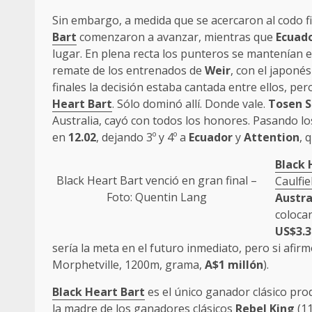
Sin embargo, a medida que se acercaron al codo f
Bart
comenzaron a avanzar, mientras que
Ecuad
lugar. En plena recta los punteros se mantenían en
remate de los entrenados de
Weir
, con el japoné
finales la decisión estaba cantada entre ellos, pe
Heart Bart
. Sólo dominó allí. Donde vale.
Tosen 
Australia, cayó con todos los honores. Pasando 
en
12.02
, dejando 3º y 4º a
Ecuador
y
Attention
, 
Black 
Black Heart Bart
venció en gran final –
Caulfie
Foto: Quentin Lang
Austra
coloca
US$3.3
sería la meta en el futuro inmediato, pero si afir
Morphetville, 1200m, grama,
A$1 millón
).
Black Heart Bart
es el único ganador clásico pr
la madre de los ganadores clásicos
Rebel King
(11