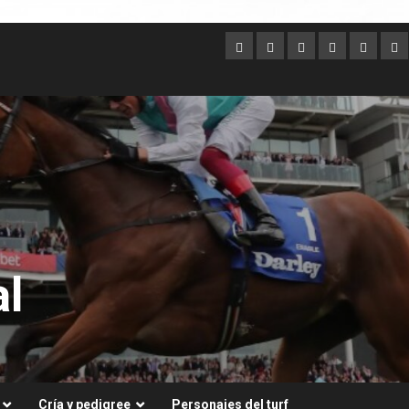
Argentina
Australia
Brasil
Chile
Dubai
Es
Un
l
Cría y pedigree
Personajes del turf