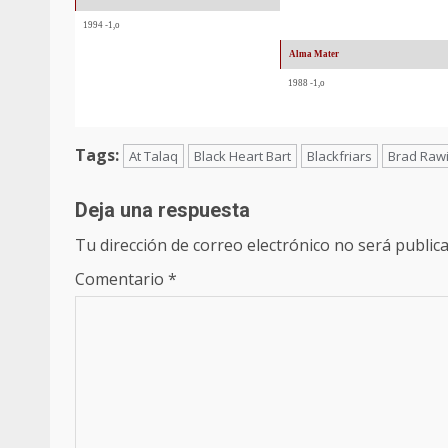
1994 -1,o
Alma Mater
1988 -1,o
Tags:
At Talaq
Black Heart Bart
Blackfriars
Brad Rawi
Deja una respuesta
Tu dirección de correo electrónico no será publica
Comentario
*