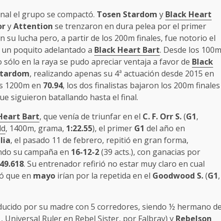
inal el grupo se compactó.
Tosen Stardom
y
Black Heart
or
y
Attention
se trenzaron en dura pelea por el primer
 su lucha pero, a partir de los 200m finales, fue notorio el
s un poquito adelantado a
Black Heart Bart
. Desde los 100
ro sólo en la raya se pudo apreciar ventaja a favor de
Black
Stardom
, realizando apenas su 4ª actuación desde 2015 en
los 1200m en
70.94
, los dos finalistas bajaron los 200m finales
que siguieron batallando hasta el final.
Heart Bart
, que venía de triunfar en el
C. F. Orr S.
(
G1
,
ld
, 1400m, grama,
1:22.55
), el primer
G1
del año en
lia
, el pasado 11 de febrero, repitió en gran forma,
ndo su campaña en
16-12-2
(39 acts.), con ganacias por
49.618
. Su entrenador refirió no estar muy claro en cual
mó que en
mayo
irían por la repetida en el
Goodwood S.
(
G1
,
oducido por su madre con 5 corredores, siendo ½ hermano d
, Universal Ruler en Rebel Sister, por Falbrav) y
Rebelson