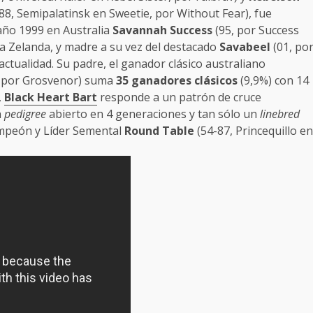
88, Semipalatinsk en Sweetie, por Without Fear), fue
 año 1999 en Australia
Savannah Success
(95, por Success
a Zelanda, y madre a su vez del destacado
Savabeel
(01, po
actualidad. Su padre, el ganador clásico australiano
, por Grosvenor) suma
35 ganadores clásicos
(9,9%) con 14
,
Black Heart Bart
responde a un patrón de cruce
n
pedigree
abierto en 4 generaciones y tan sólo un
linebred
ampeón y Líder Semental
Round Table
(54-87, Princequillo en