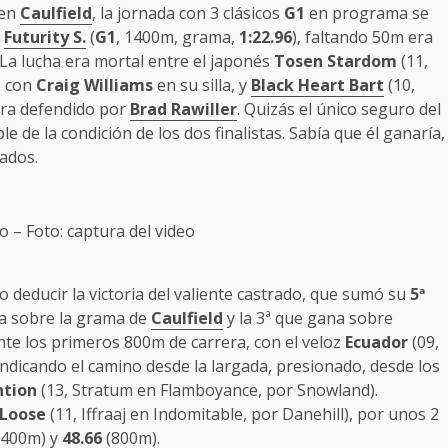
 en
Caulfield
, la jornada con 3 clásicos
G1
en programa se
l
Futurity S.
(
G1
, 1400m, grama,
1:22.96
), faltando 50m era
La lucha era mortal entre el japonés
Tosen Stardom
(11,
, con
Craig Williams
en su silla, y
Black Heart Bart
(10,
era defendido por
Brad Rawiller
. Quizás el único seguro del
le de la condición de los dos finalistas. Sabía que él ganaría,
ados.
o – Foto: captura del video
o deducir la victoria del valiente castrado, que sumó su
5ª
ra sobre la grama de
Caulfield
y la 3ª que gana sobre
nte los primeros 800m de carrera, con el veloz
Ecuador
(09,
ndicando el camino desde la largada, presionado, desde los
ntion
(13, Stratum en Flamboyance, por Snowland).
 Loose
(11, Iffraaj en Indomitable, por Danehill), por unos 2
400m) y
48.66
(800m).