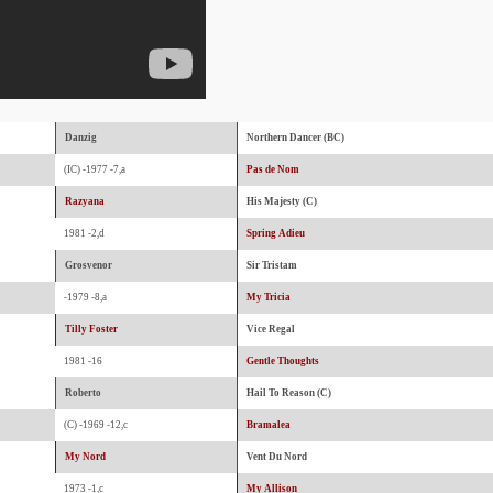
Danzig
Northern Dancer (BC)
(IC) -1977 -7,a
Pas de Nom
Razyana
His Majesty (C)
1981 -2,d
Spring Adieu
Grosvenor
Sir Tristam
-1979 -8,a
My Tricia
Tilly Foster
Vice Regal
1981 -16
Gentle Thoughts
Roberto
Hail To Reason (C)
(C) -1969 -12,c
Bramalea
My Nord
Vent Du Nord
1973 -1,c
My Allison