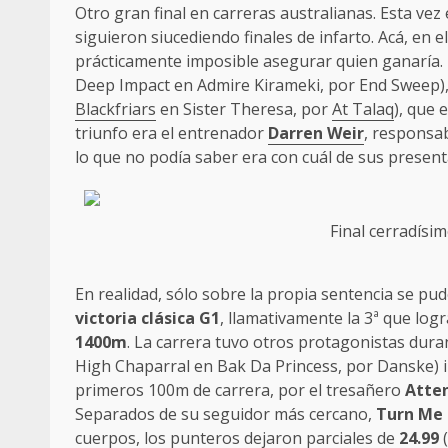
Otro gran final en carreras australianas. Esta vez
siguieron siucediendo finales de infarto. Acá, en e
prácticamente imposible asegurar quien ganaría. 
Deep Impact en Admire Kirameki, por End Sweep)
Blackfriars
en Sister Theresa, por
At Talaq
), que 
triunfo era el entrenador
Darren Weir
, responsab
lo que no podía saber era con cuál de sus present
Final cerradísim
En realidad, sólo sobre la propia sentencia se pud
victoria clásica
G1
, llamativamente la 3ª que log
1400m
. La carrera tuvo otros protagonistas dura
High Chaparral en Bak Da Princess, por Danske) i
primeros 100m de carrera, por el tresañero
Atte
Separados de su seguidor más cercano,
Turn Me
cuerpos, los punteros dejaron parciales de
24.99
(