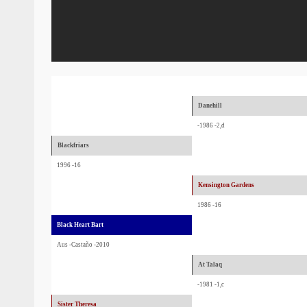
Danehill
-1986 -2,d
Blackfriars
1996 -16
Kensington Gardens
1986 -16
Black Heart Bart
Aus -Castaño -2010
At Talaq
-1981 -1,c
Sister Theresa