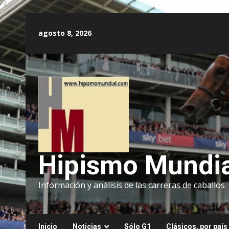
Saltar
al
agosto 8, 2026
contenido
Hipismo Mundia
Información y análisis de las carreras de caballos
Inicio
Noticias
Sólo G1
Clásicos, por país