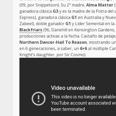
(09, por Snippetson). Su 2ª madre,
Alma Matter
(
ganadora clásica
G3
y es la madre de la Potra del
Express), ganadora clásica
G1
en Australia y Nuev
Zabeel), doble ganador
G1
y Líder Semental en la 
Blackfriars
(96, Danehill en Kensington Gardens
producciones activas a la fecha. Castaño de pelaje
Northern Dancer-Hail To Reason
, mostrando u
en 6 generaciones, a saber, un
6×6
al múltiple C
Knight’s daughter, por Sir Cosmo).