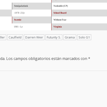
Semipalatinsk
Nodouble (CP)
-1978 -23,b
School Board
Sweetie
Without Fear
1981 -1,o
Virginia
ller
Caulfield
Darren Weir
Futurity S.
Grama
Solo G1
da.
Los campos obligatorios están marcados con
*