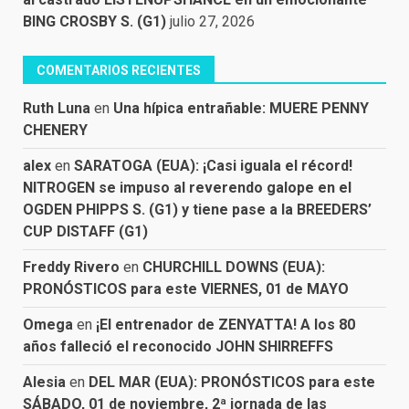
BING CROSBY S. (G1)
julio 27, 2026
COMENTARIOS RECIENTES
Ruth Luna
en
Una hípica entrañable: MUERE PENNY
CHENERY
alex
en
SARATOGA (EUA): ¡Casi iguala el récord!
NITROGEN se impuso al reverendo galope en el
OGDEN PHIPPS S. (G1) y tiene pase a la BREEDERS’
CUP DISTAFF (G1)
Freddy Rivero
en
CHURCHILL DOWNS (EUA):
PRONÓSTICOS para este VIERNES, 01 de MAYO
Omega
en
¡El entrenador de ZENYATTA! A los 80
años falleció el reconocido JOHN SHIRREFFS
Alesia
en
DEL MAR (EUA): PRONÓSTICOS para este
SÁBADO, 01 de noviembre, 2ª jornada de las