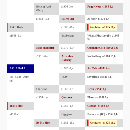
Honour And
t1976 -3,o
Foggy Note -t1965 3,o
Glory
z1993 -16,a
Fair to All
Al Nasr -c1978 4,r
Put It Back
c1986 -16,a
Gonfalon -a1975 16,a
z1998 -6,a
Exuberant
What a Pleasure (B) -a1965
5,f
Miss Shoplifter
a1976 -1,w
Out in the Cold -z1968 1,w
c1991 -6,a
Articulate
No Robbery -c1960 19,b
Robbery
BAL A BALI
z1980 -6,a
Art Talk -z1971 6,a
Bra -Zaino -2010
I Say
Sayajirao -z1944 3,n
(m)
Clackson
z1962 -8,c
Isetta -c1943 8,c
a1976 -1,e
Quarana
Pharas -a1948 9,e
In My Side
a1968 -1,e
Coaran -a1960 1,e
a1996 -3
Ogygian
Damascus (IC) -c1964 8,h
By My Side
c1983 -16,a
Gonfalon -a1975 16,a