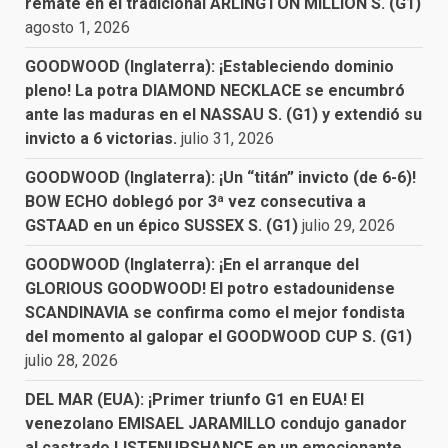
remate en el tradicional ARLINGTON MILLION S. (G1)
agosto 1, 2026
GOODWOOD (Inglaterra): ¡Estableciendo dominio
pleno! La potra DIAMOND NECKLACE se encumbró
ante las maduras en el NASSAU S. (G1) y extendió su
invicto a 6 victorias.
julio 31, 2026
GOODWOOD (Inglaterra): ¡Un “titán” invicto (de 6-6)!
BOW ECHO doblegó por 3ª vez consecutiva a
GSTAAD en un épico SUSSEX S. (G1)
julio 29, 2026
GOODWOOD (Inglaterra): ¡En el arranque del
GLORIOUS GOODWOOD! El potro estadounidense
SCANDINAVIA se confirma como el mejor fondista
del momento al galopar el GOODWOOD CUP S. (G1)
julio 28, 2026
DEL MAR (EUA): ¡Primer triunfo G1 en EUA! El
venezolano EMISAEL JARAMILLO condujo ganador
al castrado LISTENUPSHANCE en un emocionante