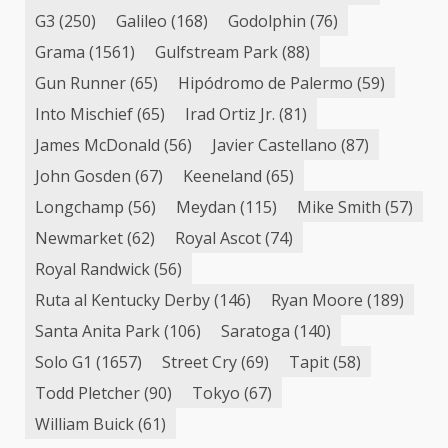
G3
(250)
Galileo
(168)
Godolphin
(76)
Grama
(1561)
Gulfstream Park
(88)
Gun Runner
(65)
Hipódromo de Palermo
(59)
Into Mischief
(65)
Irad Ortiz Jr.
(81)
James McDonald
(56)
Javier Castellano
(87)
John Gosden
(67)
Keeneland
(65)
Longchamp
(56)
Meydan
(115)
Mike Smith
(57)
Newmarket
(62)
Royal Ascot
(74)
Royal Randwick
(56)
Ruta al Kentucky Derby
(146)
Ryan Moore
(189)
Santa Anita Park
(106)
Saratoga
(140)
Solo G1
(1657)
Street Cry
(69)
Tapit
(58)
Todd Pletcher
(90)
Tokyo
(67)
William Buick
(61)