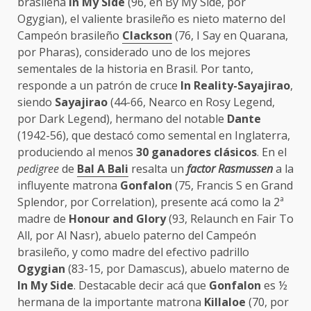
brasileña
In My Side
(96, en By My Side, por
Ogygian), el valiente brasileño es nieto materno del
Campeón brasileño
Clackson
(76, I Say en Quarana,
por Pharas), considerado uno de los mejores
sementales de la historia en Brasil. Por tanto,
responde a un patrón de cruce
In Reality-Sayajirao
,
siendo
Sayajirao
(44-66, Nearco en Rosy Legend,
por Dark Legend), hermano del notable
Dante
(1942-56), que destacó como semental en Inglaterra,
produciendo al menos
30 ganadores clásicos
. En el
pedigree
de
Bal A Bali
resalta un
factor Rasmussen
a la
influyente matrona
Gonfalon
(75, Francis S en Grand
Splendor, por Correlation), presente acá como la 2ª
madre de
Honour and Glory
(93, Relaunch en Fair To
All, por Al Nasr), abuelo paterno del Campeón
brasileño, y como madre del efectivo padrillo
Ogygian
(83-15, por Damascus), abuelo materno de
In My Side
. Destacable decir acá que
Gonfalon
es ½
hermana de la importante matrona
Killaloe
(70, por