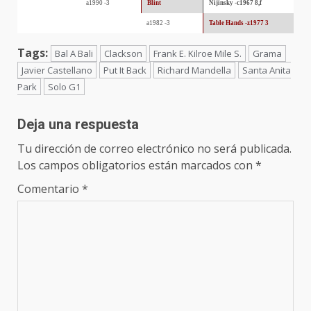
a1990 -3
Blint
Nijinsky -c1967 8,f
a1982 -3
Table Hands -z1977 3
Tags:
Bal A Bali
Clackson
Frank E. Kilroe Mile S.
Grama
Javier Castellano
Put It Back
Richard Mandella
Santa Anita
Park
Solo G1
Deja una respuesta
Tu dirección de correo electrónico no será publicada.
Los campos obligatorios están marcados con
*
Comentario
*