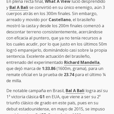
En plena recta final,
What A View
lució desprendido
y
Bal A Bali
se convirtió en su único enemigo, aún 3
cuerpos atrás en los 300m finales. Sin embargo,
arreado y movido por
Castellano
, el brasileño
mostró la casta y desde los 200m finales comenzó a
descontar terreno consistentemente, acercándose
con eficacia al puntero, que ya no tenía recursos a
los cuales acudir, por lo que justo en los últimos 50m
logró emparejarlo, dominándolo casi sobre la propia
sentencia. Excelente actuación del brasileño,
entrenado del experimentado
Richard Mandella
,
que dejó marca de
1:33.86
(1600m, grama), para un
remate oficial en la prueba de
23.74
para el último ¼
de milla.
De notable campaña en Brasil,
Bal A Bali
logra así su
1ª victoria clásica
G1
en EUA, que viene a ser su 2º
triunfo clásico de grado en este país, pues en su
debut estadounidense, en mayo de 2015, se impuso