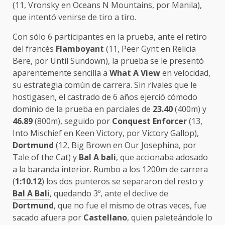
(11, Vronsky en Oceans N Mountains, por Manila),
que intentó venirse de tiro a tiro.
Con sólo 6 participantes en la prueba, ante el retiro
del francés
Flamboyant
(11, Peer Gynt en Relicia
Bere, por Until Sundown), la prueba se le presentó
aparentemente sencilla a
What A View
en velocidad,
su estrategia común de carrera. Sin rivales que le
hostigasen, el castrado de 6 años ejerció cómodo
dominio de la prueba en parciales de
23.40
(400m) y
46.89
(800m), seguido por
Conquest Enforcer
(13,
Into Mischief en Keen Victory, por Victory Gallop),
Dortmund
(12, Big Brown en Our Josephina, por
Tale of the Cat) y
Bal A bali
, que accionaba adosado
a la baranda interior. Rumbo a los 1200m de carrera
(
1:10.12
) los dos punteros se separaron del resto y
Bal A Bali
, quedando 3º, ante el declive de
Dortmund
, que no fue el mismo de otras veces, fue
sacado afuera por
Castellano
, quien paleteándole lo