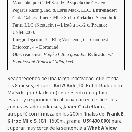
Mountain, por Chief Seattle.
Propietario
: Golden
Pegasus Racing, Inc. & Earle Mack, LLC.
Entrenador
:
Carla Gaines.
Jinete
: Mike Smith.
Criador
: Spendthrift
Farm, LLC (Kentucky) – Llegó a 1-1/2 c.
Premio
:
US$48.000.
Luego llegaron
: 5 – Ring Weekend , 6 – Conquest
Enforcer , 4 – Dortmund
Observaciones
:
Pagó 21,20 a ganador.
Retirado
:
#2
Flamboyant (Patrick Gallagher).
Reapareciendo de una larga inactividad, que ronda
los 8 meses, el zaino
Bal A Bali
(10,
Put It Back
en In
My Side, por
Clackson
) se presentó en óptimo
estado y respondiendo al bravo arreo del líder los
jinetes estadounidenses,
Javier Castellano
,
atropelló con firmeza en los 200m finales del
Frank E.
Kilroe Mile S.
(
G1
, 1600m, grama,
US$400.000
) para
superar muy cerca de la sentencia a
What A View