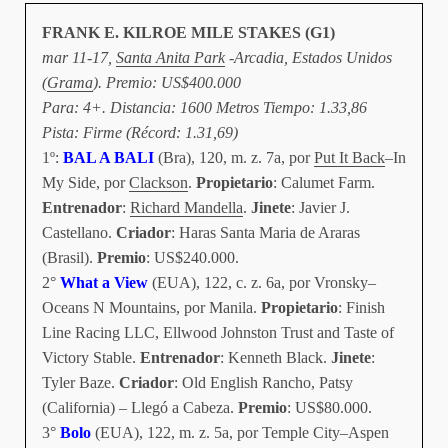
FRANK E. KILROE MILE STAKES (G1)
mar 11-17,
Santa Anita Park
-Arcadia, Estados Unidos
(
Grama
). Premio: US$400.000
Para: 4+. Distancia: 1600 Metros Tiempo: 1.33,86
Pista: Firme (Récord: 1.31,69)
1º:
BAL A BALI
(Bra), 120, m. z. 7a, por
Put It Back
–In
My Side, por
Clackson
.
Propietario
: Calumet Farm.
Entrenador
:
Richard Mandella
.
Jinete
: Javier J.
Castellano.
Criador
: Haras Santa Maria de Araras
(Brasil).
Premio
: US$240.000.
2°
What a View
(EUA), 122, c. z. 6a, por Vronsky–
Oceans N Mountains, por Manila.
Propietario
: Finish
Line Racing LLC, Ellwood Johnston Trust and Taste of
Victory Stable.
Entrenador
: Kenneth Black.
Jinete
:
Tyler Baze.
Criador
: Old English Rancho, Patsy
(California) – Llegó a Cabeza.
Premio
: US$80.000.
3°
Bolo
(EUA), 122, m. z. 5a, por Temple City–Aspen