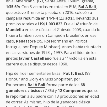
en el American S. (
G3
, Santa Anita, 1600m, grama,
1:35.69
). Con 3 victorias en total en EUA,
Bal A Bali
,
que estuvo 3º en esta prueba en 2016, colocó su
campaña resumida en
14-1-4
(23 acts.), llevando sus
premios totales a
US$1.003.823
. Fue el 4º triunfo de
Mandella
en este clásico, el 2º desde 2003, cuando lo
hiciera también con un Campeón brasileño, en ese
caso,
Redattore
(95, Roi Normand en Political
Intrigue, por Deputy Minister). Antes había triunfado
en las versiones de 1993 y 1997. Para el líder de los
jinetes
Javier Castellano
fue su 1ª victoria en esta
carrera que se disputa desde 1960.
Hijo del líder semental en Brasil
Put It Back
(98,
Honour and Glory en Miss Shoplifter, por
Exuberant),
Bal A Bali
forma parte de los
68
ganadores clásicos
(7,3%) y
12 Campeones
que se
le reportan a su padre con 13 producciones en edad
de correr. Asimismo, hijo de la ganadora clásica