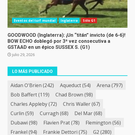
Eventos del turf mundial
Inglaterra
Sólo G1
GOODWOOD (Inglaterra): ¡Un “titán” invicto (de 6-6)!
BOW ECHO doblegó por 3ª vez consecutiva a
GSTAAD en un épico SUSSEX S. (G1)
julio 29, 2026
LO MÁS PUBLICADO
Aidan O'Brien
(242)
Aqueduct
(54)
Arena
(797)
Bob Baffert
(119)
Chad Brown
(98)
Charles Appleby
(72)
Chris Waller
(67)
Curlin
(59)
Curragh
(68)
Del Mar
(68)
Dubawi
(98)
Flavien Prat
(78)
Flemington
(56)
Frankel
(94)
Frankie Dettori
(75)
G2
(280)