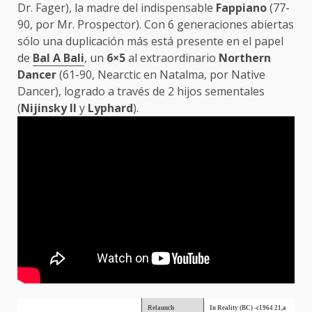
Dr. Fager), la madre del indispensable
Fappiano
(77-
90, por Mr. Prospector). Con 6 generaciones abiertas
sólo una duplicación más está presente en el papel
de
Bal A Bali
, un
6×5
al extraordinario
Northern
Dancer
(61-90, Nearctic en Natalma, por Native
Dancer), logrado a través de 2 hijos sementales
(
Nijinsky II
y
Lyphard
).
Relaunch
In Reality (BC) -c1964 21,a