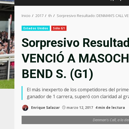
Inicio
2017
th
Sorpresivo Resultado: DENMAN’S CALL VE
Estados Unidos
Sólo G1
Sorpresivo Result
VENCIÓ A MASOCHI
BEND S. (G1)
El más inexperto de los competidores del prime
ganador de 1 carrera, superó con claridad al gra
Enrique Salazar
marzo 12, 2017
4 min de lectura
Denman's Call, a la de