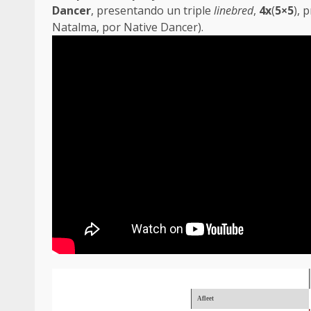
Dancer
, presentando un triple
linebred
,
4x
(
5×5
), 
Natalma, por Native Dancer).
Afleet