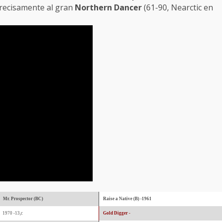
precisamente al gran
Northern Dancer
(61-90, Nearctic en
Mr. Prospector (BC)
Raise a Native (B) -1961
1970 -13,c
Gold Digger -