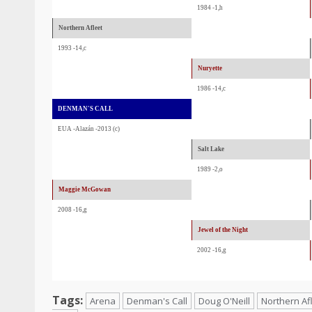
1984 -1,h
Northern Afleet
1993 -14,c
Nuryette
1986 -14,c
DENMAN'S CALL
EUA -Alazán -2013 (c)
Salt Lake
1989 -2,o
Maggie McGowan
2008 -16,g
Jewel of the Night
2002 -16,g
Tags:
Arena
Denman's Call
Doug O'Neill
Northern Af