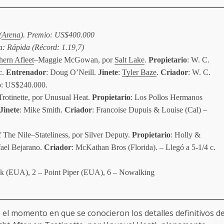
(
Arena
). Premio: US$400.000
a: Rápida (Récord: 1.19,7)
hern Afleet
–Maggie McGowan, por
Salt Lake
.
Propietario
: W. C.
c.
Entrenador
: Doug O’Neill.
Jinete
:
Tyler Baze
.
Criador
: W. C.
o
: US$240.000.
rotinette, por Unusual Heat.
Propietario
: Los Pollos Hermanos
Jinete
: Mike Smith.
Criador
: Francoise Dupuis & Louise (Cal) –
 The Nile–Stateliness, por Silver Deputy.
Propietario
: Holly &
fael Bejarano.
Criador
: McKathan Bros (Florida). – Llegó a 5-1/4 c.
ack (EUA), 2 – Point Piper (EUA), 6 – Nowalking
el momento en que se conocieron los detalles definitivos d