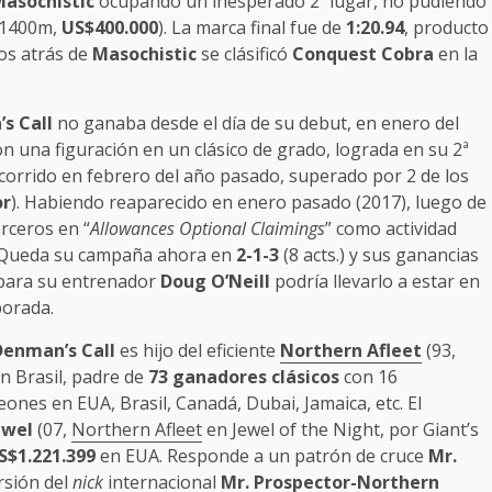
asochistic
ocupando un inesperado 2º lugar, no pudiendo
 1400m,
US$400.000
). La marca final fue de
1:20.94
, producto
os atrás de
Masochistic
se clásificó
Conquest Cobra
en la
s Call
no ganaba desde el día de su debut, en enero del
on una figuración en un clásico de grado, lograda en su 2ª
, corrido en febrero del año pasado, superado por 2 de los
or
). Habiendo reaparecido en enero pasado (2017), luego de
rceros en “
Allowances Optional Claimings
” como actividad
 Queda su campaña ahora en
2-1-3
(8 acts.) y sus ganancias
e para su entrenador
Doug O’Neill
podría llevarlo a estar en
porada.
Denman’s Call
es hijo del eficiente
Northern Afleet
(93,
en Brasil, padre de
73 ganadores clásicos
con 16
nes en EUA, Brasil, Canadá, Dubai, Jamaica, etc. El
ewel
(07,
Northern Afleet
en Jewel of the Night, por Giant’s
S$1.221.399
en EUA. Responde a un patrón de cruce
Mr.
rsión del
nick
internacional
Mr. Prospector-Northern