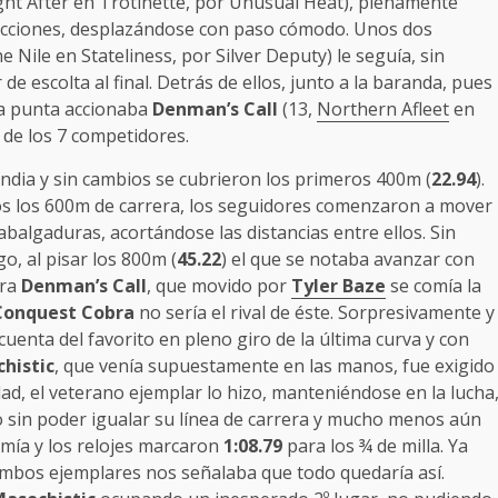
ht After en Trotinette, por Unusual Heat), plenamente
s acciones, desplazándose con paso cómodo. Unos dos
 Nile en Stateliness, por Silver Deputy) le seguía, sin
e escolta al final. Detrás de ellos, junto a la baranda, pues
 la punta accionaba
Denman’s Call
(13,
Northern Afleet
en
o de los 7 competidores.
 india y sin cambios se cubrieron los primeros 400m (
22.94
).
s los 600m de carrera, los seguidores comenzaron a mover
abalgaduras, acortándose las distancias entre ellos. Sin
, al pisar los 800m (
45.22
) el que se notaba avanzar con
era
Denman’s Call
, que movido por
Tyler Baze
se comía la
Conquest Cobra
no sería el rival de éste. Sorpresivamente y
cuenta del favorito en pleno giro de la última curva y con
histic
, que venía supuestamente en las manos, fue exigido
ad, el veterano ejemplar lo hizo, manteniéndose en la lucha
ro sin poder igualar su línea de carrera y mucho menos aún
umía y los relojes marcaron
1:08.79
para los ¾ de milla. Ya
 ambos ejemplares nos señalaba que todo quedaría así.