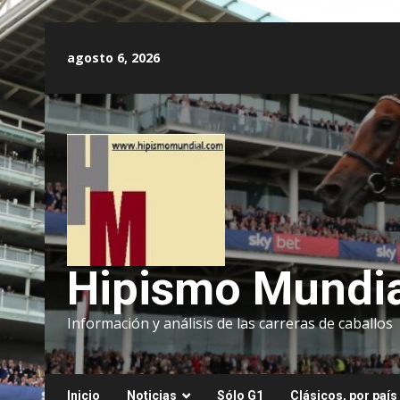
Saltar
al
agosto 6, 2026
contenido
Hipismo Mundia
Información y análisis de las carreras de caballos
Inicio
Noticias
Sólo G1
Clásicos, por país