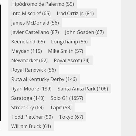
Hipódromo de Palermo
(59)
Into Mischief
(65)
Irad Ortiz Jr.
(81)
James McDonald
(56)
Javier Castellano
(87)
John Gosden
(67)
Keeneland
(65)
Longchamp
(56)
Meydan
(115)
Mike Smith
(57)
Newmarket
(62)
Royal Ascot
(74)
Royal Randwick
(56)
Ruta al Kentucky Derby
(146)
Ryan Moore
(189)
Santa Anita Park
(106)
Saratoga
(140)
Solo G1
(1657)
Street Cry
(69)
Tapit
(58)
Todd Pletcher
(90)
Tokyo
(67)
William Buick
(61)
e