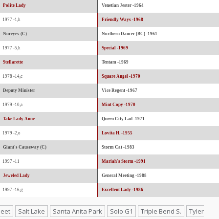
Polite Lady
Venetian Jester -1964
1977 -1,h
Friendly Ways -1968
Nureyev (C)
Northern Dancer (BC) -1961
1977 -5,h
Special -1969
Stellarette
Tentam -1969
1978 -14,c
Square Angel -1970
Deputy Minister
Vice Regent -1967
1979 -10,a
Mint Copy -1970
Take Lady Anne
Queen City Lad -1971
1979 -2,o
Lovita H. -1955
Giant's Causeway (C)
Storm Cat -1983
1997 -11
Mariah's Storm -1991
Jeweled Lady
General Meeting -1988
1997 -16,g
Excellent Lady -1986
leet
Salt Lake
Santa Anita Park
Solo G1
Triple Bend S.
Tyler