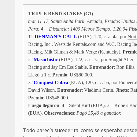
TRIPLE BEND STAKES (G1)
mar 11-17,
Santa Anita Park
-Arcadia, Estados Unidos 
Para: 4+. Distancia: 1400 Metros Tiempo: 1.20,94 Pist
1º:
DENMAN’S CALL
(EUA), 120, c. a. 4a, por
Nort
Racing, Inc., Westside Rentals.com and W.C. Racing In
Racing, Milt Gilman & Mark Verge (Kentucky).
Premi
2°
Masochistic
(EUA), 122, c. c. 7a, por Sought After–T
Racing and Jay Em Ess Stable.
Entrenador
: Ron Ellis.
Llegó a 1 c.
Premio
: US$80.000.
3°
Conquest Cobra
(EUA), 120, c. c. 5a, por Pioneerof
David Wilson.
Entrenador
: Vladimir Cerin.
Jinete
: Ra
Premio
: US$48.000.
Luego llegaron
: 4 – Silent Bird (EUA), 3 – Kobe’s B
(EUA).
Observaciones
:
Pagó 35,40 a ganador.
Todo parecía suceder tal como se esperaba desde 