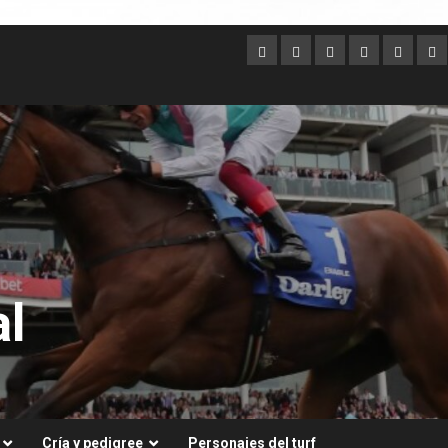
Argentina
Australia
Brasil
Chile
Dubai
Es
Un
l
Cría y pedigree
Personajes del turf