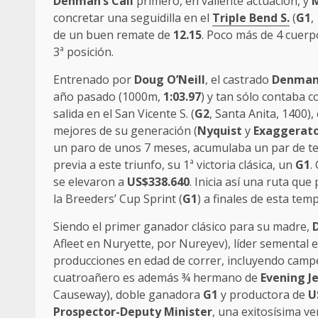
Denman’s Call
primero, en valiente actuación, y
M
concretar una seguidilla en el
Triple Bend S.
(
G1
,
de un buen remate de
12.15
. Poco más de 4 cuerp
3ª posición.
Entrenado por
Doug O’Neill
, el castrado
Denman’
año pasado (1000m,
1:03.97
) y tan sólo contaba c
salida en el San Vicente S. (
G2
, Santa Anita, 1400)
mejores de su generación (
Nyquist
y
Exaggerat
un paro de unos 7 meses, acumulaba un par de te
previa a este triunfo, su 1ª victoria clásica, un
G1
.
se elevaron a
US$338.640
. Inicia así una ruta qu
la Breeders’ Cup Sprint (
G1
) a finales de esta tem
Siendo el primer ganador clásico para su madre,
Afleet en Nuryette, por Nureyev), líder semental 
producciones en edad de correr, incluyendo campeo
cuatroañero es además ¾ hermano de
Evening J
Causeway), doble ganadora
G1
y productora de
U
Prospector-Deputy Minister
, una exitosísima ve