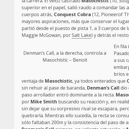
la carrera. El veloz castrado
Masochistic
(10, Soug
superior en el papel, salió raudo a comandar la
cuerpos atrás,
Conquest Cobra
(12, Pioneerof The
mayores aspiraciones, más que conservar el lugar d
partió desde el puesto de pista 1, a 3 cuerpos de
Maggie McGowan, por
Salt Lake
) y detrás el rest
En fila
Denman’s Call, a la derecha, controla a
Pasado
Masochistic – Benoit
a sus c
embargo
bríos 
ventaja de
Masochistic
, ya todos enterados que
sin rehuir al pase de baranda,
Denman’s Call
dio 
paso arrollador entró dominante a la recta.
Masoc
por
Mike Smith
buscando su reacción y, en realid
sin dejar que su sorpresivo rival se escapara, pe
quebrarla. Mientras ello sucedía, la recta se cons
sólo faltaban 200m y la consistencia del paso de