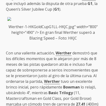
que incluyó además la disputa de otra prueba
G1
, la
Queen’s Silver Jubilee Cup (
G1
).
Werther-1-HKGoldCupG1LL-HKJC.jpg" width="800"
height="490" /> En gran final
Werther
superó a
Blazing Speed – Foto: HKJC
Con una valiente actuación,
Werther
demostró que
los difíciles momentos que le alejaron por más de 8
meses de las pistas quedaron atrás e incluso fue
capaz de sobreponerse a serios inconvenientes que
se le presentaron justo al giro de la última curva. Al
ordenarse la partida,
Werther
tuvo un excelente
brinco inicial, pero rápidamente
Bowman
lo relajó,
ubicándolo 4º, mientras
Basic Trilogy
(11,
Mastercraftsman en Gold Class, por Gold Brose)
marcaba un cómodo tren de carrera de
27.41
(400m)