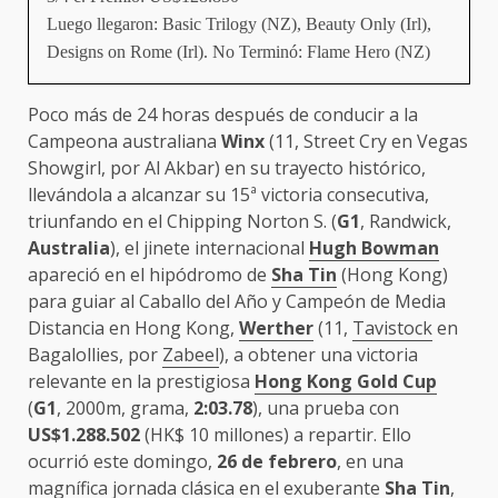
Luego llegaron: Basic Trilogy (NZ), Beauty Only (Irl),
Designs on Rome (Irl). No Terminó: Flame Hero (NZ)
Poco más de 24 horas después de conducir a la
Campeona australiana
Winx
(11, Street Cry en Vegas
Showgirl, por Al Akbar) en su trayecto histórico,
llevándola a alcanzar su 15ª victoria consecutiva,
triunfando en el Chipping Norton S. (
G1
, Randwick,
Australia
), el jinete internacional
Hugh Bowman
apareció en el hipódromo de
Sha Tin
(Hong Kong)
para guiar al Caballo del Año y Campeón de Media
Distancia en Hong Kong,
Werther
(11,
Tavistock
en
Bagalollies, por
Zabeel
), a obtener una victoria
relevante en la prestigiosa
Hong Kong Gold Cup
(
G1
, 2000m, grama,
2:03.78
), una prueba con
US$1.288.502
(HK$ 10 millones) a repartir. Ello
ocurrió este domingo,
26 de febrero
, en una
magnífica jornada clásica en el exuberante
Sha Tin
,