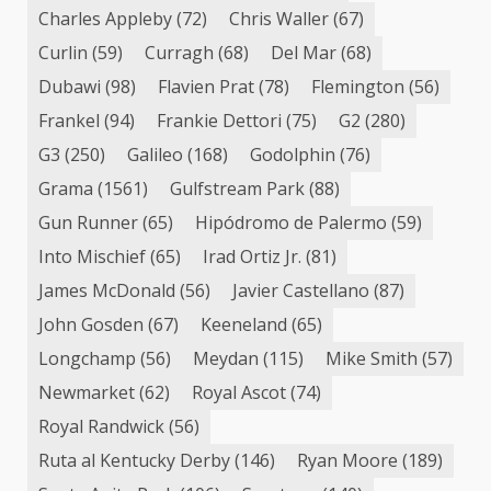
Charles Appleby
(72)
Chris Waller
(67)
Curlin
(59)
Curragh
(68)
Del Mar
(68)
Dubawi
(98)
Flavien Prat
(78)
Flemington
(56)
Frankel
(94)
Frankie Dettori
(75)
G2
(280)
G3
(250)
Galileo
(168)
Godolphin
(76)
Grama
(1561)
Gulfstream Park
(88)
Gun Runner
(65)
Hipódromo de Palermo
(59)
Into Mischief
(65)
Irad Ortiz Jr.
(81)
James McDonald
(56)
Javier Castellano
(87)
John Gosden
(67)
Keeneland
(65)
Longchamp
(56)
Meydan
(115)
Mike Smith
(57)
Newmarket
(62)
Royal Ascot
(74)
Royal Randwick
(56)
Ruta al Kentucky Derby
(146)
Ryan Moore
(189)