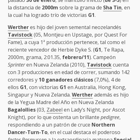
la distancia de
2000m
sobre la grama de
Sha Tin
, en
la cual ha logrado trío de victorias
G1
.
Werther
es hijo del joven semental neozelandés
Tavistock
(05, Montjeu en Upstage, por Quest For
Fame), a cuya 1ª producción pertenece, tal como el
reciente vencedor de Herbie Dyke S. (
G1
, Te Rapa,
2000m, grama, 2:01.35,
febrero/11
). Campeón
Sprinter
en Nueva Zelanda (2010),
Tavistock
cuenta
con 3 producciones en edad de correr, sumando 142
corredores y
10 ganadores clásicos
(7,0%), 4 de
ellos
G1
, con victorias
G1
en Australia, Hong Kong,
Singapur y Nueva Zelanda.
Werther
además es hijo
de la Yegua Madre del Año en Nueva Zelanda
Bagalollies
(03,
Zabeel
en Lady’s Night, por Ascot
Knight), por lo que ostenta un brillante
pedigree
,
respondiendo a un patrón de cruce
Northern
Dancer-Turn-To
, en el cual destaca el poderoso
factor Rasmussen
a la extraordinaria matrona
Special