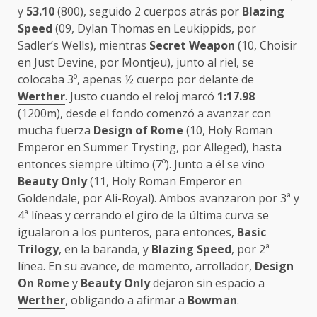
y
53.10
(800), seguido 2 cuerpos atrás por
Blazing
Speed
(09, Dylan Thomas en Leukippids, por
Sadler’s Wells), mientras
Secret Weapon
(10, Choisir
en Just Devine, por Montjeu), junto al riel, se
colocaba 3º, apenas ½ cuerpo por delante de
Werther
. Justo cuando el reloj marcó
1:17.98
(1200m), desde el fondo comenzó a avanzar con
mucha fuerza
Design of Rome
(10, Holy Roman
Emperor en Summer Trysting, por Alleged), hasta
entonces siempre último (7º). Junto a él se vino
Beauty Only
(11, Holy Roman Emperor en
Goldendale, por Ali-Royal). Ambos avanzaron por 3ª y
4ª líneas y cerrando el giro de la última curva se
igualaron a los punteros, para entonces,
Basic
Trilogy
, en la baranda, y
Blazing Speed
, por 2ª
línea. En su avance, de momento, arrollador,
Design
On Rome
y
Beauty Only
dejaron sin espacio a
Werther
, obligando a afirmar a
Bowman
.