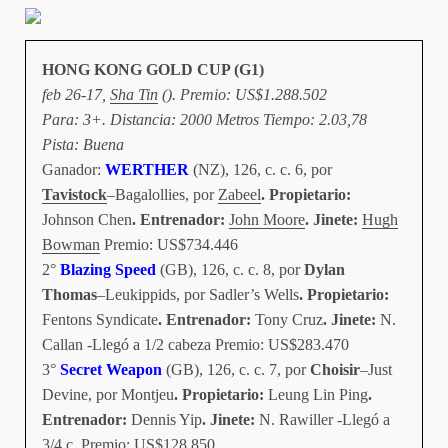
HONG KONG GOLD CUP (G1)
feb 26-17,
Sha Tin
(). Premio: US$1.288.502
Para: 3+. Distancia: 2000 Metros Tiempo: 2.03,78
Pista: Buena
Ganador:
WERTHER
(NZ), 126, c. c. 6, por
Tavistock
–Bagalollies, por
Zabeel
. Propietario:
Johnson Chen
. Entrenador:
John Moore
. Jinete:
Hugh
Bowman
Premio: US$734.446
2°
Blazing Speed
(GB), 126, c. c. 8, por
Dylan
Thomas
–Leukippids, por Sadler’s Wells
. Propietario:
Fentons Syndicate
. Entrenador:
Tony Cruz
. Jinete:
N.
Callan -Llegó a 1/2 cabeza Premio: US$283.470
3°
Secret Weapon
(GB), 126, c. c. 7, por
Choisir
–Just
Devine, por Montjeu
. Propietario:
Leung Lin Ping
.
Entrenador:
Dennis Yip
. Jinete:
N. Rawiller -Llegó a
3/4 c. Premio: US$128.850