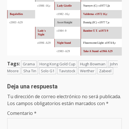
c1986 -16,c
Lady Giselle
Nureyev (C) -c1977 5,h
Bagalollies
c1982 -16,c
Valderna -c1972 16,c
c2003 -A29
Ascot Knight
Danzig (IC) -c1977 7,a
Lady's
c1984 -9
Bambee T. T. -a1973 9
Night
z1996 -A29
Night Stand
Fluorescent Light -z1974 8,c
c1983 -A29
Take A Stand -a1966 A29
Tags:
Grama
Hong Kong Gold Cup
Hugh Bowman
John
Moore
Sha Tin
Solo G1
Tavistock
Werther
Zabeel
Deja una respuesta
Tu dirección de correo electrónico no será publicada.
Los campos obligatorios están marcados con
*
Comentario
*