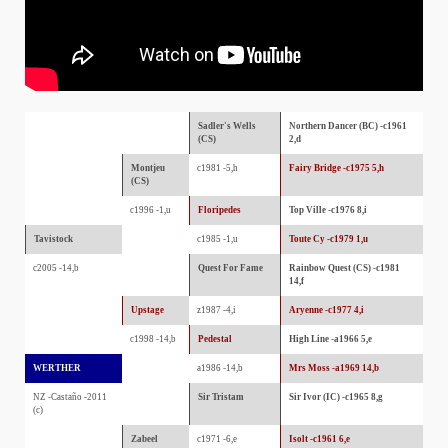
Sadler's Wells
Northern Dancer (BC) -c1961
(CS)
2,d
Montjeu
c1981 -5,h
Fairy Bridge -c1975 5,h
(CS)
c1996 -1,u
Floripedes
Top Ville -c1976 8,i
Tavistock
c1985 -1,u
Toute Cy -c1979 1,u
c2005 -14,b
Quest For Fame
Rainbow Quest (CS) -c1981
14,f
Upstage
z1987 -4,i
Aryenne -c1977 4,i
c1998 -14,b
Pedestal
High Line -a1966 5,e
WERTHER
a1986 -14,b
Mrs Moss -a1969 14,b
NZ -Castaño -2011
Sir Tristam
Sir Ivor (IC) -c1965 8,g
(c)
Zabeel
c1971 -6,e
Isolt -c1961 6,e