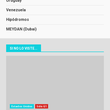
Uruguay
Venezuela
Hipódromos
MEYDAN (Dubai)
SI NO LO VISTE...
Estados Unidos
Sólo G1