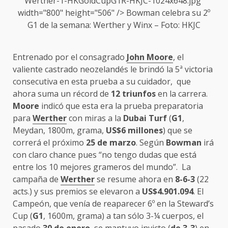
Werther-1-HKGoldCupG1R-HKJC-1024x648.jpg"
width="800" height="506" /> Bowman celebra su 2º
G1 de la semana:
Werther
y Winx – Foto: HKJC
Entrenado por el consagrado
John Moore
, el
valiente castrado neozelandés le brindó la 5ª victoria
consecutiva en esta prueba a su cuidador, que
ahora suma un récord de
12 triunfos
en la carrera.
Moore
indicó que esta era la prueba preparatoria
para
Werther
con miras a la
Dubai Turf
(
G1
,
Meydan, 1800m, grama,
US$6 millones
) que se
correrá el próximo
25 de marzo
. Según
Bowman
irá
con claro chance pues “no tengo dudas que está
entre los 10 mejores grameros del mundo”. La
campaña de
Werther
se resume ahora en
8-6-3
(22
acts.) y sus premios se elevaron a
US$4.901.094
. El
Campeón, que venía de reaparecer 6º en la Steward’s
Cup (
G1
, 1600m, grama) a tan sólo 3-¼ cuerpos, el
pasado
30 de enero
, se mantuvo invicto (
de 3-3
) en