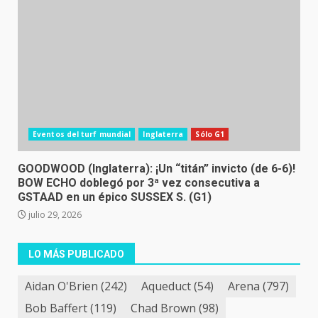
Eventos del turf mundial
Inglaterra
Sólo G1
GOODWOOD (Inglaterra): ¡Un “titán” invicto (de 6-6)!
BOW ECHO doblegó por 3ª vez consecutiva a
GSTAAD en un épico SUSSEX S. (G1)
julio 29, 2026
LO MÁS PUBLICADO
Aidan O'Brien
(242)
Aqueduct
(54)
Arena
(797)
Bob Baffert
(119)
Chad Brown
(98)