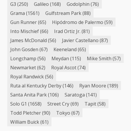
G3
(250)
Galileo
(168)
Godolphin
(76)
Grama
(1561)
Gulfstream Park
(88)
Gun Runner
(65)
Hipódromo de Palermo
(59)
Into Mischief
(66)
Irad Ortiz Jr.
(81)
James McDonald
(56)
Javier Castellano
(87)
John Gosden
(67)
Keeneland
(65)
Longchamp
(56)
Meydan
(115)
Mike Smith
(57)
Newmarket
(62)
Royal Ascot
(74)
Royal Randwick
(56)
Ruta al Kentucky Derby
(146)
Ryan Moore
(189)
Santa Anita Park
(106)
Saratoga
(141)
Solo G1
(1658)
Street Cry
(69)
Tapit
(58)
Todd Pletcher
(90)
Tokyo
(67)
William Buick
(61)