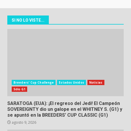
SI NO LO VISTE...
Breeders' Cup Challenge
Estados Unidos
Noticias
Sólo G1
SARATOGA (EUA): ¡El regreso del Jedi! El Campeón
SOVEREIGNTY dio un galope en el WHITNEY S. (G1) y
se apuntó en la BREEDERS’ CUP CLASSIC (G1)
agosto 9, 2026