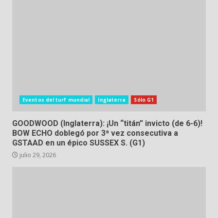
Eventos del turf mundial
Inglaterra
Sólo G1
GOODWOOD (Inglaterra): ¡Un “titán” invicto (de 6-6)!
BOW ECHO doblegó por 3ª vez consecutiva a
GSTAAD en un épico SUSSEX S. (G1)
julio 29, 2026