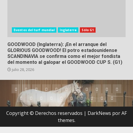
Eventos del turf mundial
Inglaterra
Sólo G1
GOODWOOD (Inglaterra): ¡En el arranque del
GLORIOUS GOODWOOD! El potro estadounidense
SCANDINAVIA se confirma como el mejor fondista
del momento al galopar el GOODWOOD CUP S. (G1)
julio 28, 2026
Argentina
Australia
Brasil
Chile
Dubai
Estados
Hong
Inglaterra
Irlanda
Japón
Nueva
Unidos
Kong
Zelanda
Panamá
Perú
Puerto
Qatar
Singapur
Suráfrica
Uruguay
Venezuela
Hipódromos
MEYDA
Rico
(Dubai)
Copyright © Derechos reservados
|
DarkNews
por AF
themes.