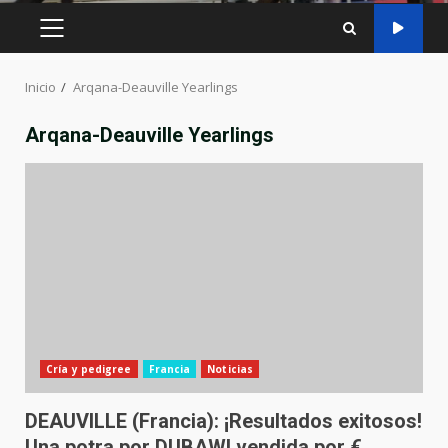
MENÚ
PRINCIPAL
Inicio
Arqana-Deauville Yearlings
Arqana-Deauville Yearlings
Cría y pedigree
Francia
Noticias
DEAUVILLE (Francia): ¡Resultados exitosos!
Una potra por DUBAWI vendida por €