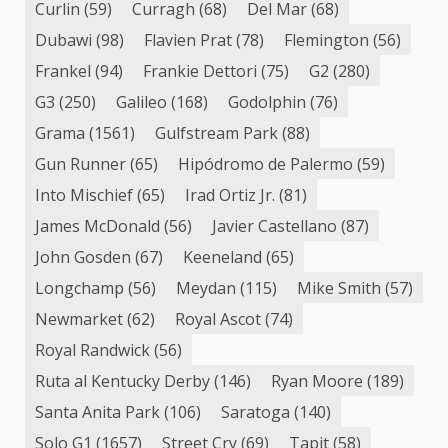
Curlin
(59)
Curragh
(68)
Del Mar
(68)
Dubawi
(98)
Flavien Prat
(78)
Flemington
(56)
Frankel
(94)
Frankie Dettori
(75)
G2
(280)
G3
(250)
Galileo
(168)
Godolphin
(76)
Grama
(1561)
Gulfstream Park
(88)
Gun Runner
(65)
Hipódromo de Palermo
(59)
Into Mischief
(65)
Irad Ortiz Jr.
(81)
James McDonald
(56)
Javier Castellano
(87)
John Gosden
(67)
Keeneland
(65)
Longchamp
(56)
Meydan
(115)
Mike Smith
(57)
Newmarket
(62)
Royal Ascot
(74)
Royal Randwick
(56)
Ruta al Kentucky Derby
(146)
Ryan Moore
(189)
Santa Anita Park
(106)
Saratoga
(140)
Solo G1
(1657)
Street Cry
(69)
Tapit
(58)