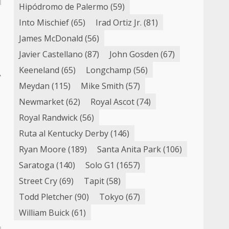
Hipódromo de Palermo
(59)
Into Mischief
(65)
Irad Ortiz Jr.
(81)
James McDonald
(56)
Javier Castellano
(87)
John Gosden
(67)
Keeneland
(65)
Longchamp
(56)
A
Meydan
(115)
Mike Smith
(57)
Newmarket
(62)
Royal Ascot
(74)
Royal Randwick
(56)
Ruta al Kentucky Derby
(146)
Ryan Moore
(189)
Santa Anita Park
(106)
Saratoga
(140)
Solo G1
(1657)
Street Cry
(69)
Tapit
(58)
Todd Pletcher
(90)
Tokyo
(67)
William Buick
(61)