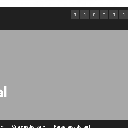
Argentina
Australia
Brasil
Chile
Dubai
Es
Un
l
Cría y pedigree
Personajes del turf