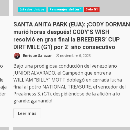
Estados Unidos
Personajes del turf
Sólo G1
SANTA ANITA PARK (EUA): ¡CODY DORMA
murió horas después! CODY’S WISH
resolvió en gran final la BREEDERS’ CUP
DIRT MILE (G1) por 2° año consecutivo
Enrique Salazar
noviembre 6, 2023
do
Bajo una prodigiosa conducción del venezolano
JUNIOR ALVARADO, el Campeón que entrena
de
WILLIAM “BILLY” MOTT doblegó en cerrada lucha
aja
final al potro NATIONAL TREASURE, el vencedor del
der
Preakness S. (G1), despidiéndose de la afición a lo
grande: ¡ganando!
Leer más