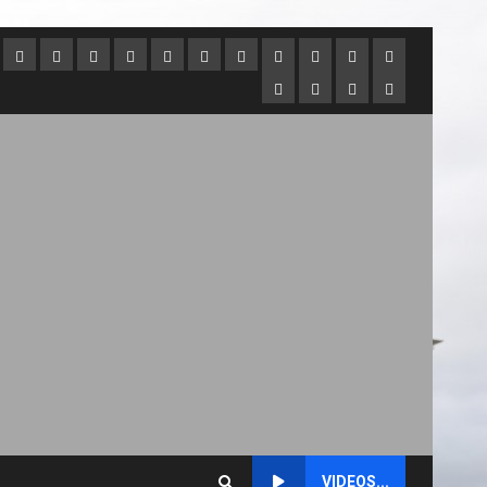
tados
Hong
Inglaterra
Irlanda
Japón
Nueva
Panamá
Perú
Puerto
Qatar
Singapur
Suráfrica
idos
Kong
Zelanda
Rico
Uruguay
Venezuela
Hipódromos
MEYDAN
(Dubai)
VIDEOS...