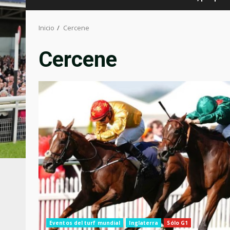
Inicio
Cercene
Cercene
Eventos del turf mundial
Inglaterra
Sólo G1