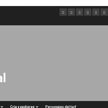
Argentina
Australia
Brasil
Chile
Dubai
Es
Un
l
Cría y pedigree
Personajes del turf