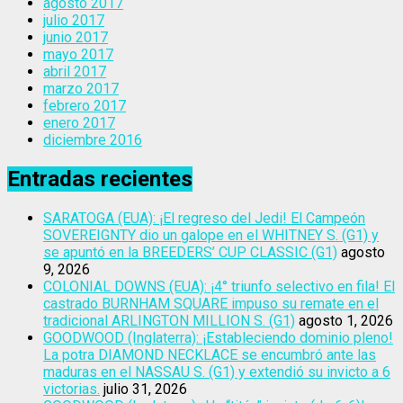
agosto 2017
julio 2017
junio 2017
mayo 2017
abril 2017
marzo 2017
febrero 2017
enero 2017
diciembre 2016
Entradas recientes
SARATOGA (EUA): ¡El regreso del Jedi! El Campeón
SOVEREIGNTY dio un galope en el WHITNEY S. (G1) y
se apuntó en la BREEDERS’ CUP CLASSIC (G1)
agosto
9, 2026
COLONIAL DOWNS (EUA): ¡4° triunfo selectivo en fila! El
castrado BURNHAM SQUARE impuso su remate en el
tradicional ARLINGTON MILLION S. (G1)
agosto 1, 2026
GOODWOOD (Inglaterra): ¡Estableciendo dominio pleno!
La potra DIAMOND NECKLACE se encumbró ante las
maduras en el NASSAU S. (G1) y extendió su invicto a 6
victorias.
julio 31, 2026