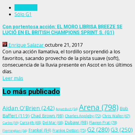
Inglaterra
Sólo G1
Con portentosa acción: EL MORO LIBRISA BREEZE SE
LUCIÓ EN EL BRITISH CHAMPIONS SPRINT S. (G1)
Enrique Salazar
octubre 21, 2017
Con una acción llamativa, el tordillo sorprendió a los
favoritos, sacando provecho de la pista suave (soft),
consecuencia de la lluvia presente en Ascot en los últimos
días.
Leer más
Lo más publicado
Arena
(798)
Aidan O'Brien
(242)
Bob
Aqueduct
(54)
Baffert
(119)
Chad Brown
(98)
Charles Appleby
(72)
Chris Waller
(67)
Dubawi
(98)
Flavien Prat
(78)
Curragh
(68)
Del Mar
(68)
Curlin
(59)
G2
(280)
G3
(250)
Frankel
(94)
Frankie Dettori
(75)
Flemington
(56)