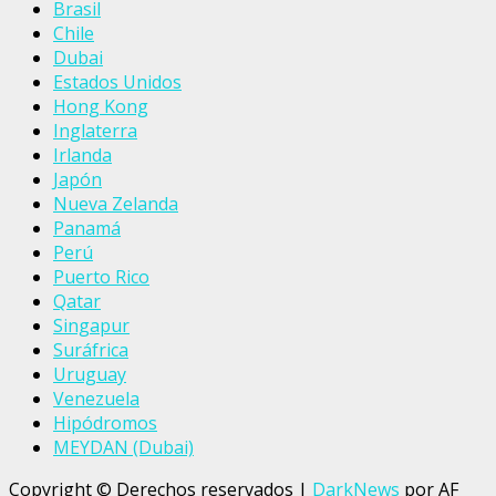
Brasil
Chile
Dubai
Estados Unidos
Hong Kong
Inglaterra
Irlanda
Japón
Nueva Zelanda
Panamá
Perú
Puerto Rico
Qatar
Singapur
Suráfrica
Uruguay
Venezuela
Hipódromos
MEYDAN (Dubai)
Copyright © Derechos reservados
|
DarkNews
por AF