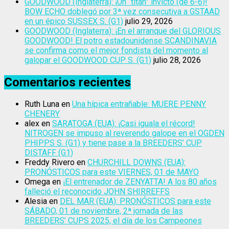
GOODWOOD (Inglaterra): ¡Un “titán” invicto (de 6-6)!
BOW ECHO doblegó por 3ª vez consecutiva a GSTAAD
en un épico SUSSEX S. (G1)
julio 29, 2026
GOODWOOD (Inglaterra): ¡En el arranque del GLORIOUS
GOODWOOD! El potro estadounidense SCANDINAVIA
se confirma como el mejor fondista del momento al
galopar el GOODWOOD CUP S. (G1)
julio 28, 2026
Comentarios recientes
Ruth Luna
en
Una hípica entrañable: MUERE PENNY
CHENERY
alex
en
SARATOGA (EUA): ¡Casi iguala el récord!
NITROGEN se impuso al reverendo galope en el OGDEN
PHIPPS S. (G1) y tiene pase a la BREEDERS’ CUP
DISTAFF (G1)
Freddy Rivero
en
CHURCHILL DOWNS (EUA):
PRONÓSTICOS para este VIERNES, 01 de MAYO
Omega
en
¡El entrenador de ZENYATTA! A los 80 años
falleció el reconocido JOHN SHIRREFFS
Alesia
en
DEL MAR (EUA): PRONÓSTICOS para este
SÁBADO, 01 de noviembre, 2ª jornada de las
BREEDERS’ CUPS 2025, el día de los Campeones