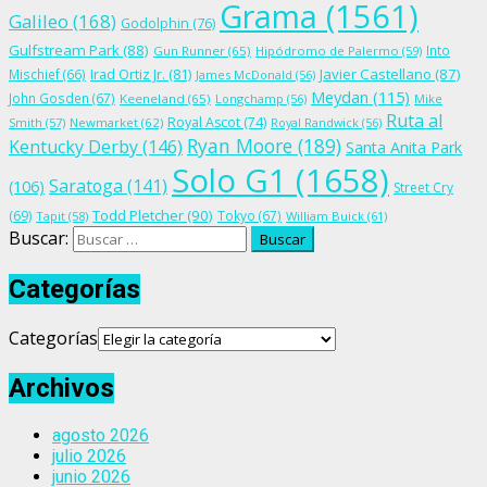
Grama
(1561)
Galileo
(168)
Godolphin
(76)
Gulfstream Park
(88)
Into
Gun Runner
(65)
Hipódromo de Palermo
(59)
Irad Ortiz Jr.
(81)
Javier Castellano
(87)
Mischief
(66)
James McDonald
(56)
Meydan
(115)
John Gosden
(67)
Keeneland
(65)
Longchamp
(56)
Mike
Ruta al
Royal Ascot
(74)
Smith
(57)
Newmarket
(62)
Royal Randwick
(56)
Ryan Moore
(189)
Kentucky Derby
(146)
Santa Anita Park
Solo G1
(1658)
Saratoga
(141)
(106)
Street Cry
Todd Pletcher
(90)
(69)
Tokyo
(67)
Tapit
(58)
William Buick
(61)
Buscar:
Categorías
Categorías
Archivos
agosto 2026
julio 2026
junio 2026