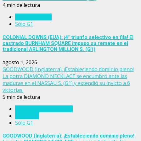
4 min de lectura
Estados Unidos
Sólo G1
COLONIAL DOWNS (EUA): ¡4° triunfo selectivo en fila! El
castrado BURNHAM SQUARE impuso su remate en el
tradicional ARLINGTON MILLION S. (G1)
agosto 1, 2026
GOODWOOD (Inglaterra): ¡Estableciendo dominio pleno!
La potra DIAMOND NECKLACE se encumbró ante las
maduras en el NASSAU S. (G1) y extendió su invicto a 6
victorias.
5 min de lectura
Eventos del turf mundial
Inglaterra
Sólo G1
GOODWOOD (Inglaterra): ¡Estableciendo dominio pleno!