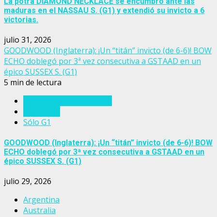
La potra DIAMOND NECKLACE se encumbró ante las
maduras en el NASSAU S. (G1) y extendió su invicto a 6
victorias.
julio 31, 2026
GOODWOOD (Inglaterra): ¡Un “titán” invicto (de 6-6)! BOW
ECHO doblegó por 3ª vez consecutiva a GSTAAD en un
épico SUSSEX S. (G1)
5 min de lectura
Eventos del turf mundial
Inglaterra
Sólo G1
GOODWOOD (Inglaterra): ¡Un “titán” invicto (de 6-6)! BOW
ECHO doblegó por 3ª vez consecutiva a GSTAAD en un
épico SUSSEX S. (G1)
julio 29, 2026
Argentina
Australia