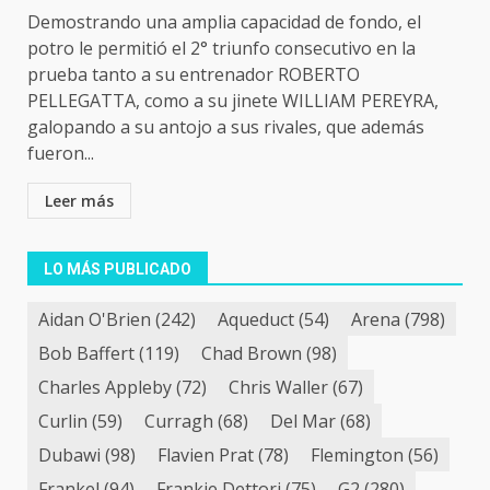
Demostrando una amplia capacidad de fondo, el
potro le permitió el 2° triunfo consecutivo en la
prueba tanto a su entrenador ROBERTO
PELLEGATTA, como a su jinete WILLIAM PEREYRA,
galopando a su antojo a sus rivales, que además
fueron...
Leer más
LO MÁS PUBLICADO
Aidan O'Brien
(242)
Aqueduct
(54)
Arena
(798)
Bob Baffert
(119)
Chad Brown
(98)
Charles Appleby
(72)
Chris Waller
(67)
Curlin
(59)
Curragh
(68)
Del Mar
(68)
Dubawi
(98)
Flavien Prat
(78)
Flemington
(56)
Frankel
(94)
Frankie Dettori
(75)
G2
(280)