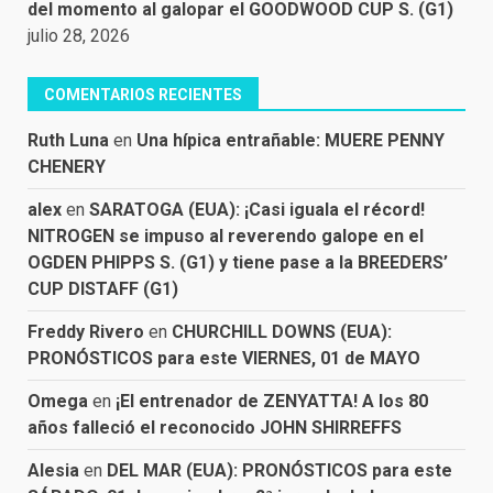
del momento al galopar el GOODWOOD CUP S. (G1)
julio 28, 2026
COMENTARIOS RECIENTES
Ruth Luna
en
Una hípica entrañable: MUERE PENNY
CHENERY
alex
en
SARATOGA (EUA): ¡Casi iguala el récord!
NITROGEN se impuso al reverendo galope en el
OGDEN PHIPPS S. (G1) y tiene pase a la BREEDERS’
CUP DISTAFF (G1)
Freddy Rivero
en
CHURCHILL DOWNS (EUA):
PRONÓSTICOS para este VIERNES, 01 de MAYO
Omega
en
¡El entrenador de ZENYATTA! A los 80
años falleció el reconocido JOHN SHIRREFFS
Alesia
en
DEL MAR (EUA): PRONÓSTICOS para este