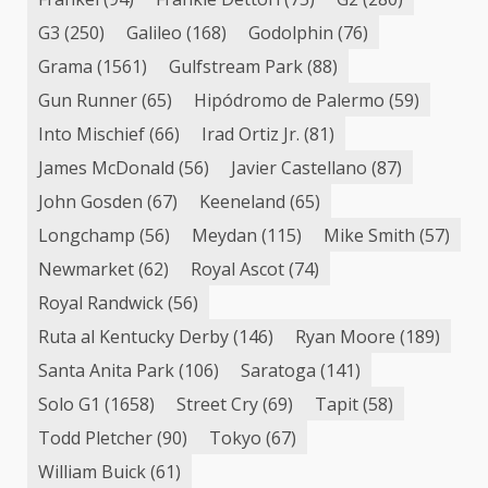
G3
(250)
Galileo
(168)
Godolphin
(76)
Grama
(1561)
Gulfstream Park
(88)
Gun Runner
(65)
Hipódromo de Palermo
(59)
Into Mischief
(66)
Irad Ortiz Jr.
(81)
James McDonald
(56)
Javier Castellano
(87)
John Gosden
(67)
Keeneland
(65)
Longchamp
(56)
Meydan
(115)
Mike Smith
(57)
Newmarket
(62)
Royal Ascot
(74)
Royal Randwick
(56)
Ruta al Kentucky Derby
(146)
Ryan Moore
(189)
Santa Anita Park
(106)
Saratoga
(141)
Solo G1
(1658)
Street Cry
(69)
Tapit
(58)
Todd Pletcher
(90)
Tokyo
(67)
William Buick
(61)