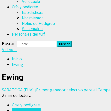
Venezuela
Cría y pedigree
Estadísticas
Nacimientos
Notas de Pedigree
Sementales
Personajes del turf
Buscar:
Videos...
Inicio
Ewing
Ewing
SARATOGA (EUA): ¡Primer ganador selectivo para el Campeó
2 min de lectura
Cría y pedigree
Estados Unidos