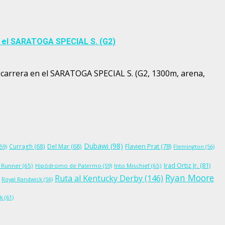
n el SARATOGA SPECIAL S. (G2)
e carrera en el SARATOGA SPECIAL S. (G2, 1300m, arena,
Dubawi
(98)
Flavien Prat
(78)
Curragh
(68)
Del Mar
(68)
59)
Flemington
(56)
Irad Ortiz Jr.
(81)
 Runner
(65)
Hipódromo de Palermo
(59)
Into Mischief
(65)
Ryan Moore
Ruta al Kentucky Derby
(146)
Royal Randwick
(56)
ck
(61)