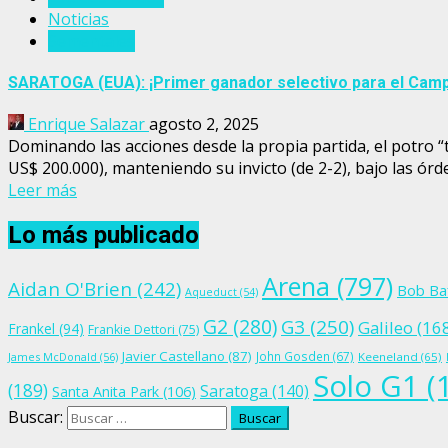
Noticias
Sementales
SARATOGA (EUA): ¡Primer ganador selectivo para el Campe
Enrique Salazar
agosto 2, 2025
Dominando las acciones desde la propia partida, el potro 
US$ 200.000), manteniendo su invicto (de 2-2), bajo las órde
Leer más
Lo más publicado
Arena
(797)
Aidan O'Brien
(242)
Bob Ba
Aqueduct
(54)
G2
(280)
G3
(250)
Galileo
(16
Frankel
(94)
Frankie Dettori
(75)
Javier Castellano
(87)
John Gosden
(67)
James McDonald
(56)
Keeneland
(65)
Solo G1
(
(189)
Saratoga
(140)
Santa Anita Park
(106)
Buscar: