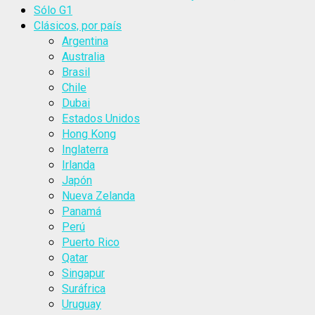
Sólo G1
Clásicos, por país
Argentina
Australia
Brasil
Chile
Dubai
Estados Unidos
Hong Kong
Inglaterra
Irlanda
Japón
Nueva Zelanda
Panamá
Perú
Puerto Rico
Qatar
Singapur
Suráfrica
Uruguay