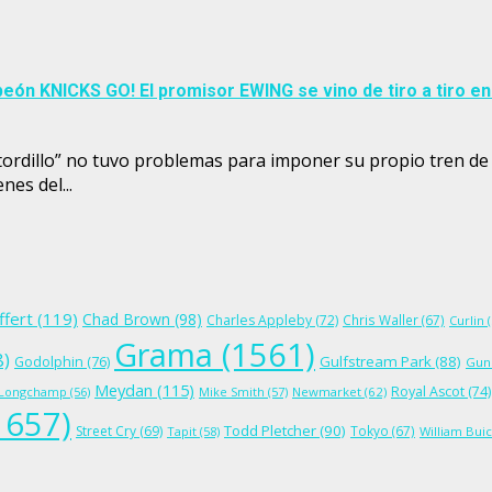
ón KNICKS GO! El promisor EWING se vino de tiro a tiro e
“tordillo” no tuvo problemas para imponer su propio tren d
nes del...
ffert
(119)
Chad Brown
(98)
Charles Appleby
(72)
Chris Waller
(67)
Curlin
(
Grama
(1561)
8)
Gulfstream Park
(88)
Godolphin
(76)
Gun
Meydan
(115)
Royal Ascot
(74)
Longchamp
(56)
Mike Smith
(57)
Newmarket
(62)
1657)
Todd Pletcher
(90)
Street Cry
(69)
Tokyo
(67)
Tapit
(58)
William Bui