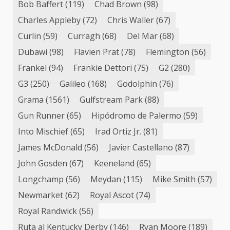
Bob Baffert
(119)
Chad Brown
(98)
Charles Appleby
(72)
Chris Waller
(67)
Curlin
(59)
Curragh
(68)
Del Mar
(68)
Dubawi
(98)
Flavien Prat
(78)
Flemington
(56)
Frankel
(94)
Frankie Dettori
(75)
G2
(280)
G3
(250)
Galileo
(168)
Godolphin
(76)
Grama
(1561)
Gulfstream Park
(88)
Gun Runner
(65)
Hipódromo de Palermo
(59)
Into Mischief
(65)
Irad Ortiz Jr.
(81)
James McDonald
(56)
Javier Castellano
(87)
John Gosden
(67)
Keeneland
(65)
Longchamp
(56)
Meydan
(115)
Mike Smith
(57)
Newmarket
(62)
Royal Ascot
(74)
Royal Randwick
(56)
Ruta al Kentucky Derby
(146)
Ryan Moore
(189)