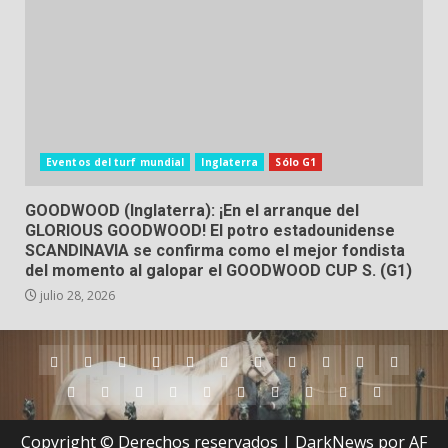
Eventos del turf mundial
Inglaterra
Sólo G1
GOODWOOD (Inglaterra): ¡En el arranque del
GLORIOUS GOODWOOD! El potro estadounidense
SCANDINAVIA se confirma como el mejor fondista
del momento al galopar el GOODWOOD CUP S. (G1)
julio 28, 2026
Argentina
Australia
Brasil
Chile
Dubai
Estados
Hong
Inglaterra
Irlanda
Japón
Nueva
Unidos
Kong
Zelanda
Panamá
Perú
Puerto
Qatar
Singapur
Suráfrica
Uruguay
Venezuela
Hipódromos
MEYDA
Rico
(Dubai)
Copyright © Derechos reservados
|
DarkNews
por AF