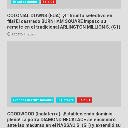
Estados Unidos
Sólo G1
COLONIAL DOWNS (EUA): ¡4° triunfo selectivo en
fila! El castrado BURNHAM SQUARE impuso su
remate en el tradicional ARLINGTON MILLION S. (G1)
agosto 1, 2026
Eventos del turf mundial
Inglaterra
Sólo G1
GOODWOOD (Inglaterra): ¡Estableciendo dominio
pleno! La potra DIAMOND NECKLACE se encumbró
ante las maduras en el NASSAU S. (G1) y extendió su