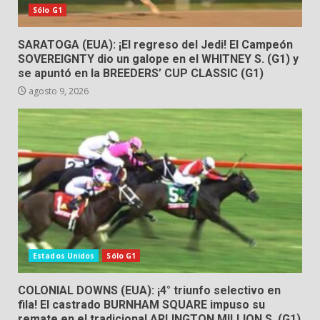
Sólo G1
SARATOGA (EUA): ¡El regreso del Jedi! El Campeón
SOVEREIGNTY dio un galope en el WHITNEY S. (G1) y
se apuntó en la BREEDERS’ CUP CLASSIC (G1)
agosto 9, 2026
Estados Unidos
Sólo G1
COLONIAL DOWNS (EUA): ¡4° triunfo selectivo en
fila! El castrado BURNHAM SQUARE impuso su
remate en el tradicional ARLINGTON MILLION S. (G1)