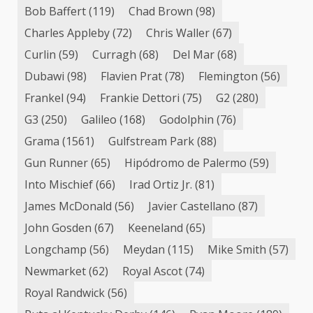
Bob Baffert
(119)
Chad Brown
(98)
Charles Appleby
(72)
Chris Waller
(67)
Curlin
(59)
Curragh
(68)
Del Mar
(68)
Dubawi
(98)
Flavien Prat
(78)
Flemington
(56)
Frankel
(94)
Frankie Dettori
(75)
G2
(280)
G3
(250)
Galileo
(168)
Godolphin
(76)
Grama
(1561)
Gulfstream Park
(88)
Gun Runner
(65)
Hipódromo de Palermo
(59)
Into Mischief
(66)
Irad Ortiz Jr.
(81)
James McDonald
(56)
Javier Castellano
(87)
John Gosden
(67)
Keeneland
(65)
Longchamp
(56)
Meydan
(115)
Mike Smith
(57)
Newmarket
(62)
Royal Ascot
(74)
Royal Randwick
(56)