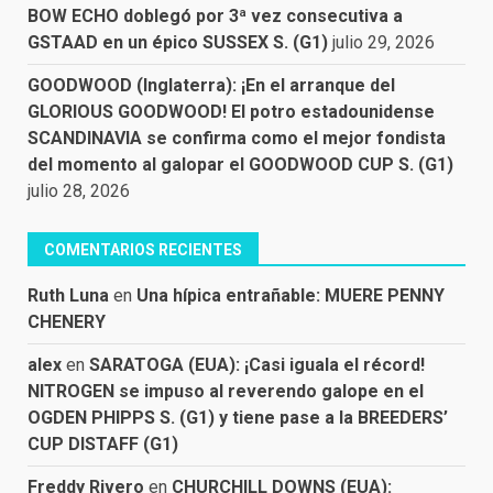
BOW ECHO doblegó por 3ª vez consecutiva a
GSTAAD en un épico SUSSEX S. (G1)
julio 29, 2026
GOODWOOD (Inglaterra): ¡En el arranque del
GLORIOUS GOODWOOD! El potro estadounidense
SCANDINAVIA se confirma como el mejor fondista
del momento al galopar el GOODWOOD CUP S. (G1)
julio 28, 2026
COMENTARIOS RECIENTES
Ruth Luna
en
Una hípica entrañable: MUERE PENNY
CHENERY
alex
en
SARATOGA (EUA): ¡Casi iguala el récord!
NITROGEN se impuso al reverendo galope en el
OGDEN PHIPPS S. (G1) y tiene pase a la BREEDERS’
CUP DISTAFF (G1)
Freddy Rivero
en
CHURCHILL DOWNS (EUA):