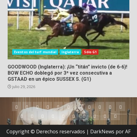
Eventos del turf mundial
Inglaterra
Sólo G1
GOODWOOD (Inglaterra): ¡Un “titán” invicto (de 6-6)!
BOW ECHO doblegó por 3ª vez consecutiva a
GSTAAD en un épico SUSSEX S. (G1)
julio 29, 2026
Argentina
Australia
Brasil
Chile
Dubai
Estados
Hong
Inglaterra
Irlanda
Japón
Nueva
Unidos
Kong
Zelanda
Panamá
Perú
Puerto
Qatar
Singapur
Suráfrica
Uruguay
Venezuela
Hipódromos
MEYDA
Rico
(Dubai)
Copyright © Derechos reservados
|
DarkNews
por AF