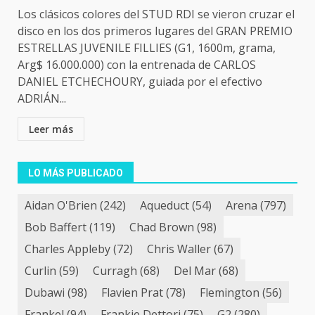
Los clásicos colores del STUD RDI se vieron cruzar el
disco en los dos primeros lugares del GRAN PREMIO
ESTRELLAS JUVENILE FILLIES (G1, 1600m, grama,
Arg$ 16.000.000) con la entrenada de CARLOS
DANIEL ETCHECHOURY, guiada por el efectivo
ADRIÁN...
Leer más
LO MÁS PUBLICADO
Aidan O'Brien
(242)
Aqueduct
(54)
Arena
(797)
Bob Baffert
(119)
Chad Brown
(98)
Charles Appleby
(72)
Chris Waller
(67)
Curlin
(59)
Curragh
(68)
Del Mar
(68)
Dubawi
(98)
Flavien Prat
(78)
Flemington
(56)
Frankel
(94)
Frankie Dettori
(75)
G2
(280)