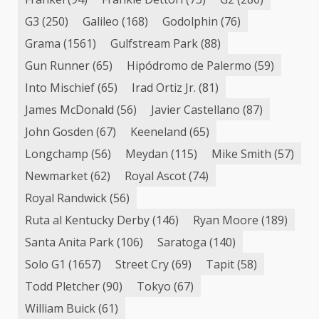
G3
(250)
Galileo
(168)
Godolphin
(76)
Grama
(1561)
Gulfstream Park
(88)
Gun Runner
(65)
Hipódromo de Palermo
(59)
Into Mischief
(65)
Irad Ortiz Jr.
(81)
James McDonald
(56)
Javier Castellano
(87)
John Gosden
(67)
Keeneland
(65)
Longchamp
(56)
Meydan
(115)
Mike Smith
(57)
Newmarket
(62)
Royal Ascot
(74)
Royal Randwick
(56)
Ruta al Kentucky Derby
(146)
Ryan Moore
(189)
Santa Anita Park
(106)
Saratoga
(140)
Solo G1
(1657)
Street Cry
(69)
Tapit
(58)
Todd Pletcher
(90)
Tokyo
(67)
William Buick
(61)