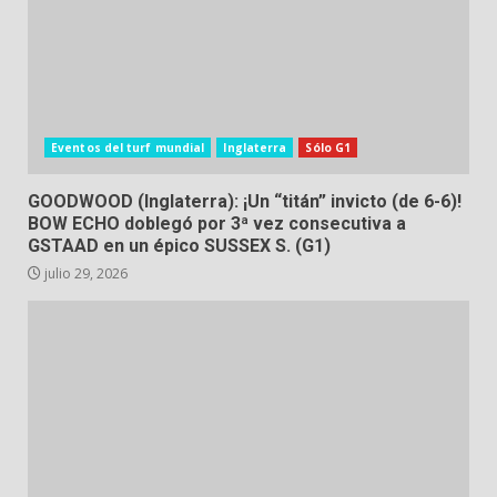
Eventos del turf mundial
Inglaterra
Sólo G1
GOODWOOD (Inglaterra): ¡Un “titán” invicto (de 6-6)!
BOW ECHO doblegó por 3ª vez consecutiva a
GSTAAD en un épico SUSSEX S. (G1)
julio 29, 2026