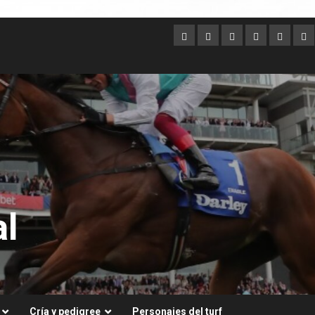
Argentina
Australia
Brasil
Chile
Dubai
Es
Un
l
Cría y pedigree
Personajes del turf