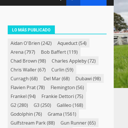
LO MÁS PUBLICADO
Aidan O'Brien
(242)
Aqueduct
(54)
Arena
(797)
Bob Baffert
(119)
Chad Brown
(98)
Charles Appleby
(72)
Chris Waller
(67)
Curlin
(59)
Curragh
(68)
Del Mar
(68)
Dubawi
(98)
Flavien Prat
(78)
Flemington
(56)
Frankel
(94)
Frankie Dettori
(75)
G2
(280)
G3
(250)
Galileo
(168)
Godolphin
(76)
Grama
(1561)
Gulfstream Park
(88)
Gun Runner
(65)