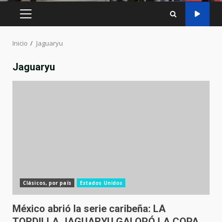
MENÚ
PRINCIPAL
Inicio
Jaguaryu
Jaguaryu
Clásicos, por país
Estados Unidos
México abrió la serie caribeña: LA
TORDILLA JAGUARYU GALOPÓ LA COPA