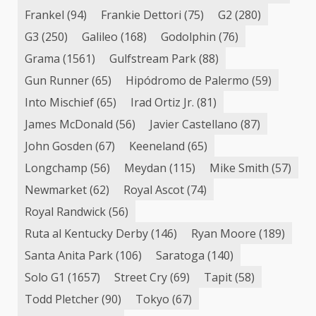
Frankel
(94)
Frankie Dettori
(75)
G2
(280)
G3
(250)
Galileo
(168)
Godolphin
(76)
Grama
(1561)
Gulfstream Park
(88)
Gun Runner
(65)
Hipódromo de Palermo
(59)
Into Mischief
(65)
Irad Ortiz Jr.
(81)
James McDonald
(56)
Javier Castellano
(87)
John Gosden
(67)
Keeneland
(65)
Longchamp
(56)
Meydan
(115)
Mike Smith
(57)
Newmarket
(62)
Royal Ascot
(74)
Royal Randwick
(56)
Ruta al Kentucky Derby
(146)
Ryan Moore
(189)
Santa Anita Park
(106)
Saratoga
(140)
Solo G1
(1657)
Street Cry
(69)
Tapit
(58)
Todd Pletcher
(90)
Tokyo
(67)