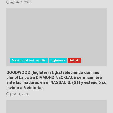
agosto 1, 2026
Eventos del turf mundial
Inglaterra
Sólo G1
GOODWOOD (Inglaterra): ¡Estableciendo dominio
pleno! La potra DIAMOND NECKLACE se encumbró
ante las maduras en el NASSAU S. (G1) y extendió su
invicto a 6 victorias.
julio 31, 2026