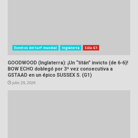
Eventos del turf mundial
Inglaterra
Sólo G1
GOODWOOD (Inglaterra): ¡Un “titán” invicto (de 6-6)!
BOW ECHO doblegó por 3ª vez consecutiva a
GSTAAD en un épico SUSSEX S. (G1)
julio 29, 2026