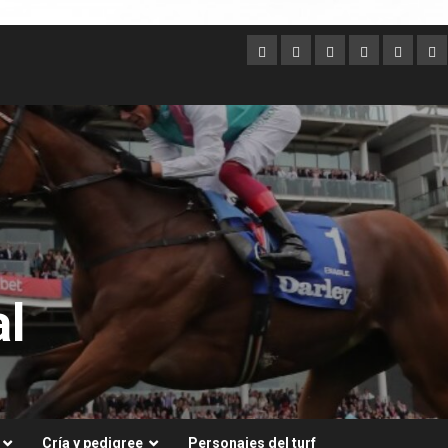
Argentina
Australia
Brasil
Chile
Dubai
Es
Un
l
Cría y pedigree
Personajes del turf