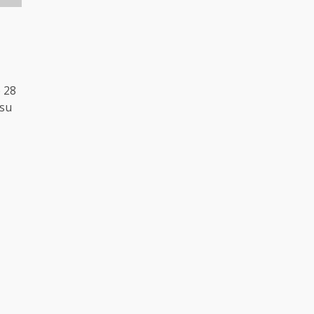
o 28
 su