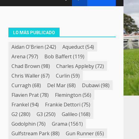
LO MÁS PUBLICADO
Aidan O'Brien
(242)
Aqueduct
(54)
Arena
(797)
Bob Baffert
(119)
Chad Brown
(98)
Charles Appleby
(72)
Chris Waller
(67)
Curlin
(59)
Curragh
(68)
Del Mar
(68)
Dubawi
(98)
Flavien Prat
(78)
Flemington
(56)
Frankel
(94)
Frankie Dettori
(75)
G2
(280)
G3
(250)
Galileo
(168)
Godolphin
(76)
Grama
(1561)
Gulfstream Park
(88)
Gun Runner
(65)