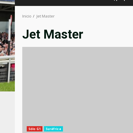
Inicio
Jet Master
Jet Master
Sólo G1
Suráfrica