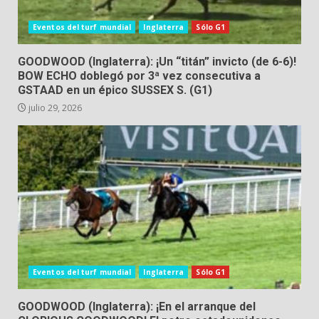
Eventos del turf mundial
Inglaterra
Sólo G1
GOODWOOD (Inglaterra): ¡Un “titán” invicto (de 6-6)!
BOW ECHO doblegó por 3ª vez consecutiva a
GSTAAD en un épico SUSSEX S. (G1)
julio 29, 2026
Eventos del turf mundial
Inglaterra
Sólo G1
GOODWOOD (Inglaterra): ¡En el arranque del