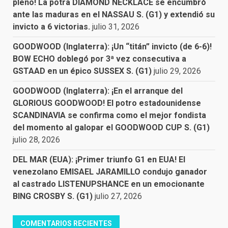
pleno! La potra DIAMOND NECKLACE se encumbró
ante las maduras en el NASSAU S. (G1) y extendió su
invicto a 6 victorias.
julio 31, 2026
GOODWOOD (Inglaterra): ¡Un “titán” invicto (de 6-6)!
BOW ECHO doblegó por 3ª vez consecutiva a
GSTAAD en un épico SUSSEX S. (G1)
julio 29, 2026
GOODWOOD (Inglaterra): ¡En el arranque del
GLORIOUS GOODWOOD! El potro estadounidense
SCANDINAVIA se confirma como el mejor fondista
del momento al galopar el GOODWOOD CUP S. (G1)
julio 28, 2026
DEL MAR (EUA): ¡Primer triunfo G1 en EUA! El
venezolano EMISAEL JARAMILLO condujo ganador
al castrado LISTENUPSHANCE en un emocionante
BING CROSBY S. (G1)
julio 27, 2026
COMENTARIOS RECIENTES