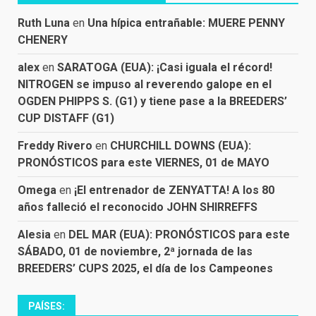
Ruth Luna
en
Una hípica entrañable: MUERE PENNY
CHENERY
alex
en
SARATOGA (EUA): ¡Casi iguala el récord!
NITROGEN se impuso al reverendo galope en el
OGDEN PHIPPS S. (G1) y tiene pase a la BREEDERS’
CUP DISTAFF (G1)
Freddy Rivero
en
CHURCHILL DOWNS (EUA):
PRONÓSTICOS para este VIERNES, 01 de MAYO
Omega
en
¡El entrenador de ZENYATTA! A los 80
años falleció el reconocido JOHN SHIRREFFS
Alesia
en
DEL MAR (EUA): PRONÓSTICOS para este
SÁBADO, 01 de noviembre, 2ª jornada de las
BREEDERS’ CUPS 2025, el día de los Campeones
PAÍSES: