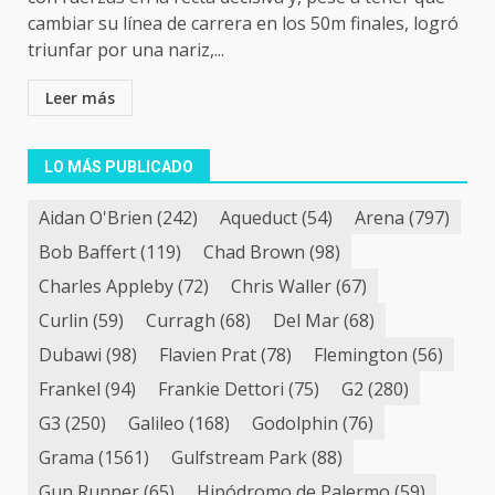
cambiar su línea de carrera en los 50m finales, logró
triunfar por una nariz,...
Leer más
LO MÁS PUBLICADO
Aidan O'Brien
(242)
Aqueduct
(54)
Arena
(797)
Bob Baffert
(119)
Chad Brown
(98)
Charles Appleby
(72)
Chris Waller
(67)
Curlin
(59)
Curragh
(68)
Del Mar
(68)
Dubawi
(98)
Flavien Prat
(78)
Flemington
(56)
Frankel
(94)
Frankie Dettori
(75)
G2
(280)
G3
(250)
Galileo
(168)
Godolphin
(76)
Grama
(1561)
Gulfstream Park
(88)
Gun Runner
(65)
Hipódromo de Palermo
(59)