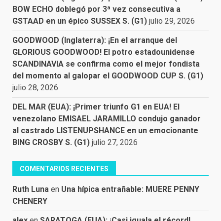
BOW ECHO doblegó por 3ª vez consecutiva a
GSTAAD en un épico SUSSEX S. (G1)
julio 29, 2026
GOODWOOD (Inglaterra): ¡En el arranque del
GLORIOUS GOODWOOD! El potro estadounidense
SCANDINAVIA se confirma como el mejor fondista
del momento al galopar el GOODWOOD CUP S. (G1)
julio 28, 2026
DEL MAR (EUA): ¡Primer triunfo G1 en EUA! El
venezolano EMISAEL JARAMILLO condujo ganador
al castrado LISTENUPSHANCE en un emocionante
BING CROSBY S. (G1)
julio 27, 2026
COMENTARIOS RECIENTES
Ruth Luna
en
Una hípica entrañable: MUERE PENNY
CHENERY
alex
en
SARATOGA (EUA): ¡Casi iguala el récord!