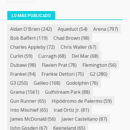
LO MÁS PUBLICADO
Aidan O'Brien
(242)
Aqueduct
(54)
Arena
(797)
Bob Baffert
(119)
Chad Brown
(98)
Charles Appleby
(72)
Chris Waller
(67)
Curlin
(59)
Curragh
(68)
Del Mar
(68)
Dubawi
(98)
Flavien Prat
(78)
Flemington
(56)
Frankel
(94)
Frankie Dettori
(75)
G2
(280)
G3
(250)
Galileo
(168)
Godolphin
(76)
Grama
(1561)
Gulfstream Park
(88)
Gun Runner
(65)
Hipódromo de Palermo
(59)
Into Mischief
(65)
Irad Ortiz Jr.
(81)
James McDonald
(56)
Javier Castellano
(87)
John Gosden
(67)
Keeneland
(65)