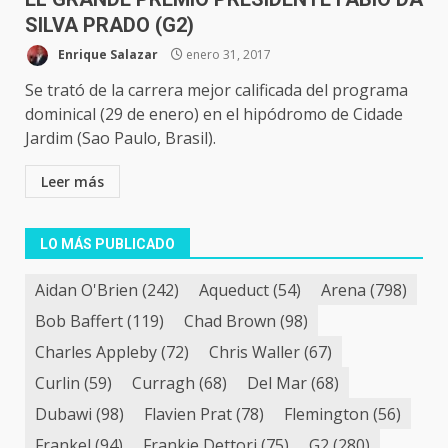
SILVA PRADO (G2)
Enrique Salazar
enero 31, 2017
Se trató de la carrera mejor calificada del programa
dominical (29 de enero) en el hipódromo de Cidade
Jardim (Sao Paulo, Brasil).
Leer más
LO MÁS PUBLICADO
Aidan O'Brien
(242)
Aqueduct
(54)
Arena
(798)
Bob Baffert
(119)
Chad Brown
(98)
Charles Appleby
(72)
Chris Waller
(67)
Curlin
(59)
Curragh
(68)
Del Mar
(68)
Dubawi
(98)
Flavien Prat
(78)
Flemington
(56)
Frankel
(94)
Frankie Dettori
(75)
G2
(280)