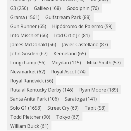
G3
(250)
Galileo
(168)
Godolphin
(76)
Grama
(1561)
Gulfstream Park
(88)
Gun Runner
(65)
Hipódromo de Palermo
(59)
Into Mischief
(66)
Irad Ortiz Jr.
(81)
James McDonald
(56)
Javier Castellano
(87)
John Gosden
(67)
Keeneland
(65)
Longchamp
(56)
Meydan
(115)
Mike Smith
(57)
Newmarket
(62)
Royal Ascot
(74)
Royal Randwick
(56)
Ruta al Kentucky Derby
(146)
Ryan Moore
(189)
Santa Anita Park
(106)
Saratoga
(141)
Solo G1
(1658)
Street Cry
(69)
Tapit
(58)
Todd Pletcher
(90)
Tokyo
(67)
William Buick
(61)