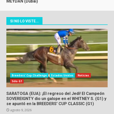
MEYDAN (Dubai)
SI NO LO VISTE...
Breeders' Cup Challenge
Estados Unidos
Noticias
Sólo G1
SARATOGA (EUA): ¡El regreso del Jedi! El Campeón
SOVEREIGNTY dio un galope en el WHITNEY S. (G1) y
se apuntó en la BREEDERS’ CUP CLASSIC (G1)
agosto 9, 2026