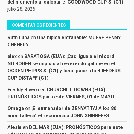
del momento al galopar el GOODWOOD CUP S. (G1)
julio 28, 2026
COMENTARIOS RECIENTES
Ruth Luna
en
Una hípica entrañable: MUERE PENNY
CHENERY
alex
en
SARATOGA (EUA): ¡Casi iguala el récord!
NITROGEN se impuso al reverendo galope en el
OGDEN PHIPPS S. (G1) y tiene pase a la BREEDERS’
CUP DISTAFF (G1)
Freddy Rivero
en
CHURCHILL DOWNS (EUA):
PRONÓSTICOS para este VIERNES, 01 de MAYO
Omega
en
¡El entrenador de ZENYATTA! A los 80
años falleció el reconocido JOHN SHIRREFFS
Alesia
en
DEL MAR (EUA): PRONÓSTICOS para este