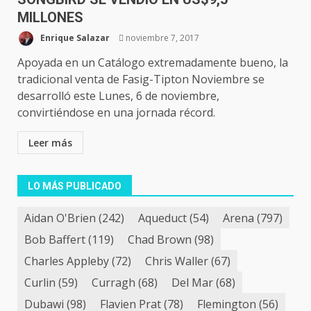
MILLONES
Enrique Salazar
noviembre 7, 2017
Apoyada en un Catálogo extremadamente bueno, la
tradicional venta de Fasig-Tipton Noviembre se
desarrolló este Lunes, 6 de noviembre,
convirtiéndose en una jornada récord.
Leer más
LO MÁS PUBLICADO
Aidan O'Brien
(242)
Aqueduct
(54)
Arena
(797)
Bob Baffert
(119)
Chad Brown
(98)
Charles Appleby
(72)
Chris Waller
(67)
Curlin
(59)
Curragh
(68)
Del Mar
(68)
Dubawi
(98)
Flavien Prat
(78)
Flemington
(56)