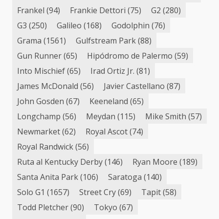
Frankel
(94)
Frankie Dettori
(75)
G2
(280)
G3
(250)
Galileo
(168)
Godolphin
(76)
Grama
(1561)
Gulfstream Park
(88)
Gun Runner
(65)
Hipódromo de Palermo
(59)
Into Mischief
(65)
Irad Ortiz Jr.
(81)
James McDonald
(56)
Javier Castellano
(87)
John Gosden
(67)
Keeneland
(65)
Longchamp
(56)
Meydan
(115)
Mike Smith
(57)
Newmarket
(62)
Royal Ascot
(74)
Royal Randwick
(56)
Ruta al Kentucky Derby
(146)
Ryan Moore
(189)
Santa Anita Park
(106)
Saratoga
(140)
Solo G1
(1657)
Street Cry
(69)
Tapit
(58)
Todd Pletcher
(90)
Tokyo
(67)