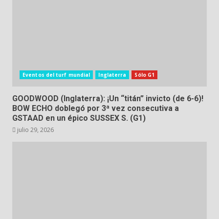
Eventos del turf mundial
Inglaterra
Sólo G1
GOODWOOD (Inglaterra): ¡Un “titán” invicto (de 6-6)!
BOW ECHO doblegó por 3ª vez consecutiva a
GSTAAD en un épico SUSSEX S. (G1)
julio 29, 2026