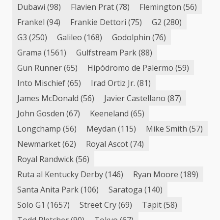
Dubawi
(98)
Flavien Prat
(78)
Flemington
(56)
Frankel
(94)
Frankie Dettori
(75)
G2
(280)
G3
(250)
Galileo
(168)
Godolphin
(76)
Grama
(1561)
Gulfstream Park
(88)
Gun Runner
(65)
Hipódromo de Palermo
(59)
Into Mischief
(65)
Irad Ortiz Jr.
(81)
James McDonald
(56)
Javier Castellano
(87)
John Gosden
(67)
Keeneland
(65)
Longchamp
(56)
Meydan
(115)
Mike Smith
(57)
Newmarket
(62)
Royal Ascot
(74)
Royal Randwick
(56)
Ruta al Kentucky Derby
(146)
Ryan Moore
(189)
Santa Anita Park
(106)
Saratoga
(140)
Solo G1
(1657)
Street Cry
(69)
Tapit
(58)
Todd Pletcher
(90)
Tokyo
(67)