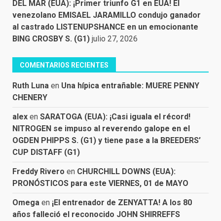
DEL MAR (EUA): ¡Primer triunfo G1 en EUA! El
venezolano EMISAEL JARAMILLO condujo ganador
al castrado LISTENUPSHANCE en un emocionante
BING CROSBY S. (G1)
julio 27, 2026
COMENTARIOS RECIENTES
Ruth Luna
en
Una hípica entrañable: MUERE PENNY
CHENERY
alex
en
SARATOGA (EUA): ¡Casi iguala el récord!
NITROGEN se impuso al reverendo galope en el
OGDEN PHIPPS S. (G1) y tiene pase a la BREEDERS’
CUP DISTAFF (G1)
Freddy Rivero
en
CHURCHILL DOWNS (EUA):
PRONÓSTICOS para este VIERNES, 01 de MAYO
Omega
en
¡El entrenador de ZENYATTA! A los 80
años falleció el reconocido JOHN SHIRREFFS