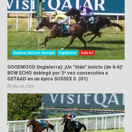
Eventos del turf mundial
Inglaterra
Sólo G1
GOODWOOD (Inglaterra): ¡Un “titán” invicto (de 6-6)!
BOW ECHO doblegó por 3ª vez consecutiva a
GSTAAD en un épico SUSSEX S. (G1)
julio 29, 2026