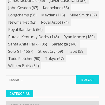
James McDonald
(56)
Javier Castellano
(87)
John Gosden
(67)
Keeneland
(65)
Longchamp
(56)
Meydan
(115)
Mike Smith
(57)
Newmarket
(62)
Royal Ascot
(74)
Royal Randwick
(56)
Ruta al Kentucky Derby
(146)
Ryan Moore
(189)
Santa Anita Park
(106)
Saratoga
(140)
Solo G1
(1657)
Street Cry
(69)
Tapit
(58)
Todd Pletcher
(90)
Tokyo
(67)
William Buick
(61)
Buscar:
CATEGORÍAS
Categorías