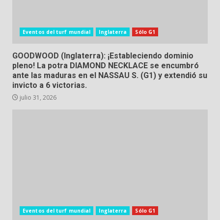
Eventos del turf mundial
Inglaterra
Sólo G1
GOODWOOD (Inglaterra): ¡Estableciendo dominio
pleno! La potra DIAMOND NECKLACE se encumbró
ante las maduras en el NASSAU S. (G1) y extendió su
invicto a 6 victorias.
julio 31, 2026
Eventos del turf mundial
Inglaterra
Sólo G1