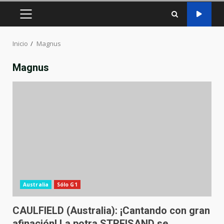
MENÚ
PRINCIPAL
Inicio
Magnus
Magnus
Australia
Sólo G1
CAULFIELD (Australia): ¡Cantando con gran
afinación! La potra STREISAND se